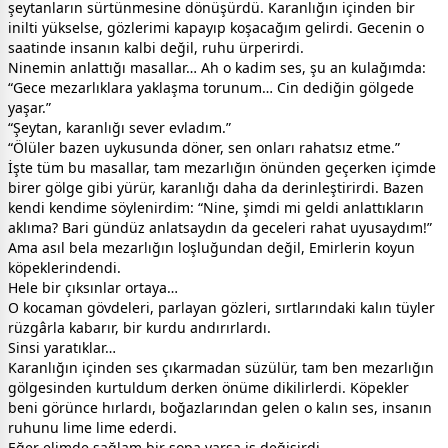
şeytanların sürtünmesine dönüşürdü. Karanlığın içinden bir
inilti yükselse, gözlerimi kapayıp koşacağım gelirdi. Gecenin o
saatinde insanın kalbi değil, ruhu ürperirdi.
Ninemin anlattığı masallar… Ah o kadim ses, şu an kulağımda:
“Gece mezarlıklara yaklaşma torunum… Cin dediğin gölgede
yaşar.”
“Şeytan, karanlığı sever evladım.”
“Ölüler bazen uykusunda döner, sen onları rahatsız etme.”
İşte tüm bu masallar, tam mezarlığın önünden geçerken içimde
birer gölge gibi yürür, karanlığı daha da derinleştirirdi. Bazen
kendi kendime söylenirdim: “Nine, şimdi mi geldi anlattıkların
aklıma? Bari gündüz anlatsaydın da geceleri rahat uyusaydım!”
Ama asıl bela mezarlığın loşluğundan değil, Emirlerin koyun
köpeklerindendi.
Hele bir çıksınlar ortaya…
O kocaman gövdeleri, parlayan gözleri, sırtlarındaki kalın tüyler
rüzgârla kabarır, bir kurdu andırırlardı.
Sinsi yaratıklar…
Karanlığın içinden ses çıkarmadan süzülür, tam ben mezarlığın
gölgesinden kurtuldum derken önüme dikilirlerdi. Köpekler
beni görünce hırlardı, boğazlarından gelen o kalın ses, insanın
ruhunu lime lime ederdi.
Eğer elimde sağlam bir sopa varsa iş değişirdi.