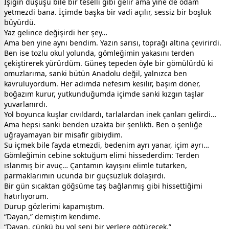
Işığın düşüşü bile bir teselli gibi gelir ama yine de odam
yetmezdi bana. İçimde başka bir vadi açılır, sessiz bir boşluk
büyürdü.
Yaz gelince değişirdi her şey…
Ama ben yine aynı bendim. Yazın sarısı, toprağı altına çevirirdi.
Ben ise tozlu okul yolunda, gömleğimin yakasını terden
çekiştirerek yürürdüm. Güneş tepeden öyle bir gömülürdü ki
omuzlarıma, sanki bütün Anadolu değil, yalnızca ben
kavruluyordum. Her adımda nefesim kesilir, başım döner,
boğazım kurur, yutkunduğumda içimde sanki kızgın taşlar
yuvarlanırdı.
Yol boyunca kuşlar cıvıldardı, tarlalardan inek çanları gelirdi…
Ama hepsi sanki benden uzakta bir şenlikti. Ben o şenliğe
uğrayamayan bir misafir gibiydim.
Su içmek bile fayda etmezdi, bedenim ayrı yanar, içim ayrı…
Gömleğimin cebine soktuğum elimi hissederdim: Terden
ıslanmış bir avuç… Çantamın kayışını elimle tutarken,
parmaklarımın ucunda bir güçsüzlük dolaşırdı.
Bir gün sıcaktan göğsüme taş bağlanmış gibi hissettiğimi
hatırlıyorum.
Durup gözlerimi kapamıştım.
“Dayan,” demiştim kendime.
“Dayan, çünkü bu yol seni bir yerlere götürecek.”