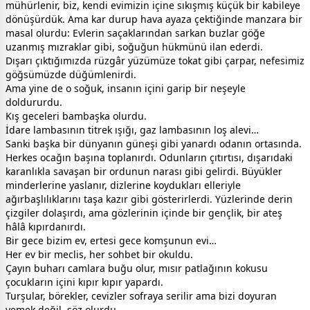
mühürlenir, biz, kendi evimizin içine sıkışmış küçük bir kabileye
dönüşürdük. Ama kar durup hava ayaza çektiğinde manzara bir
masal olurdu: Evlerin saçaklarından sarkan buzlar göğe
uzanmış mızraklar gibi, soğuğun hükmünü ilan ederdi.
Dışarı çıktığımızda rüzgâr yüzümüze tokat gibi çarpar, nefesimiz
göğsümüzde düğümlenirdi.
Ama yine de o soğuk, insanın içini garip bir neşeyle
doldururdu.
Kış geceleri bambaşka olurdu.
İdare lambasının titrek ışığı, gaz lambasının loş alevi…
Sanki başka bir dünyanın güneşi gibi yanardı odanın ortasında.
Herkes ocağın başına toplanırdı. Odunların çıtırtısı, dışarıdaki
karanlıkla savaşan bir ordunun narası gibi gelirdi. Büyükler
minderlerine yaslanır, dizlerine koydukları elleriyle
ağırbaşlılıklarını taşa kazır gibi gösterirlerdi. Yüzlerinde derin
çizgiler dolaşırdı, ama gözlerinin içinde bir gençlik, bir ateş
hâlâ kıpırdanırdı.
Bir gece bizim ev, ertesi gece komşunun evi…
Her ev bir meclis, her sohbet bir okuldu.
Çayın buharı camlara buğu olur, mısır patlağının kokusu
çocukların içini kıpır kıpır yapardı.
Turşular, börekler, cevizler sofraya serilir ama bizi doyuran
yemek değil, söz olurdu.