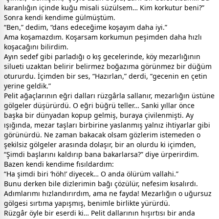
karanlığın içinde kuğu misali süzülsem… Kim korkutur beni?”
Sonra kendi kendime gülmüştüm.
“Ben,” dedim, “dans edeceğime koşayım daha iyi.”
Ama koşamazdım. Koşarsam korkumun peşimden daha hızlı
koşacağını bilirdim.
Ayın sedef gibi parladığı o kış gecelerinde, köy mezarlığının
silueti uzaktan belirir belirmez boğazıma görünmez bir düğüm
otururdu. İçimden bir ses, “Hazırlan,” derdi, “gecenin en çetin
yerine geldik.”
Pelit ağaçlarının eğri dalları rüzgârla sallanır, mezarlığın üstüne
gölgeler düşürürdü. O eğri büğrü teller… Sanki yıllar önce
başka bir dünyadan kopup gelmiş, buraya çivilenmişti. Ay
ışığında, mezar taşları birbirine yaslanmış yalnız ihtiyarlar gibi
görünürdü. Ne zaman bakacak olsam gözlerim istemeden o
şekilsiz gölgeler arasında dolaşır, bir an olurdu ki içimden,
“Şimdi başlarını kaldırıp bana bakarlarsa?” diye ürperirdim.
Bazen kendi kendime fısıldardım:
“Ha şimdi biri ‘höh!’ diyecek… O anda ölürüm vallahi.”
Bunu derken bile dizlerimin bağı çözülür, nefesim kısalırdı.
Adımlarımı hızlandırırdım, ama ne fayda! Mezarlığın o uğursuz
gölgesi sırtıma yapışmış, benimle birlikte yürürdü.
Rüzgâr öyle bir eserdi ki… Pelit dallarının hışırtısı bir anda