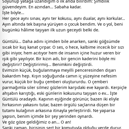
Soyunup yatağa uzandığım o ilk anda bilirdim: Şimdilik
güvendeyim. En azından… Sabaha kadar.
İşte böyle…
Her gece aynı sınav, aynı ter kokusu, aynı dualar, aynı korkular…
Ayın altında tek başına yürüyen o çocuk bendim. Ve o yol, beni
bugünkü hâlime taşıyan ilk uzun geceydi belki de.
Güntülü… Daha adını içimden bile anarken, sanki göğsümde
sıcak bir kuş kanat çırpar. O ses, o hece, kalbime incecik bir sızı
gibi iniyor, hem acıtıyor hem de insanın içine huzur veren bir
ışık gibi yayılıyor. Bir kızın adı, bir gencin kaderini böyle mi
değiştirir? Değiştirirmiş… Benimkini değiştirdi.
Evimizin küçük, buğulanmaya meyilli penceresinden dışarı
bakardım hep. Kışın soğuğunda camın iç yüzeyine nefesim
vurur, küçük bir buğu çemberi oluştururdu. O çemberi
parmağımla siler silmez gözlerim karşıdaki eve kayardı. Kerpiçle
ahşabın karıştığı, eski günlerin kokusunu taşıyan o ev… İşte
Güntülü oradaydı. Kapının eşiğinde görünür, bazen iki eliyle
hırkasının yakasını tutar, bazen örgülü saçlarına düşen bir
tutamı kulağının arkasına itinayla yerleştirirdi. Ne yaparsa
yapsın, benim içimde bir şey yerinden oynardı.
Ve göz göze geldiğimiz o an… O an!
Sanki zaman, birisinin sert bir komutuyla olduğu yerde durur.