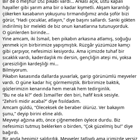
Bir de o meşhur DSİ pikabı vardı… Arkası açık, üstü kapalı
hayaller gibi yarım ama bir o kadar kıymetli. Akşam karanlığı
çökerken kasabanın yokuşunu tırmandığımız anda şoför bizi
görür, “Hadi çocuklar, atlayın,” diye başını sallardı. Sanki gökten
indirilmiş bir melekti de biz onun kanatlarına tutunuyorduk.
O günlerden birinde…
Yine amcam, iki İsmail, ben pikabın arkasına atlamış, soğuğu
yenmek için birbirimize yapışmıştık. Rüzgâr yüzümüze kamçı
gibi çarpıyor, nefesimizi kesiyordu. Ama içimizde tuhaf bir
sıcaklık vardı, kaderdaşlık mı dersin, gençliğin ateşi mi, yoksa
çaresizliğin kardeşliği mi…
Bilmiyorum.
Pikabın kasasında dallarda yuvarlak, garip görünümlü meyveler
vardı. O güne kadar hiç görmemiştik. Birbirimize baktık,
gözlerimizin kenarında hem merak hem tedirginlik.
“Bu ne ola ki?” dedi İsmail’ler den biri, hafif kısık sesiyle.
“Zehirli midir acaba?” diye fısıldadım.
Amcam güldü, “Öleceksek de beraber ölürüz. Ver bakayım
şunu,” deyip birini eline aldı.
Meyveyi ağzına attı, önce çiğnemeden öylece durdu. Biz
nefesimizi tutmuş beklerken o birden, “Çok güzelmiş bu!” diye
bağırdı.
Bir anda hepimiz saldırdık. Meyveler tatlıydı ama içimizde yersiz