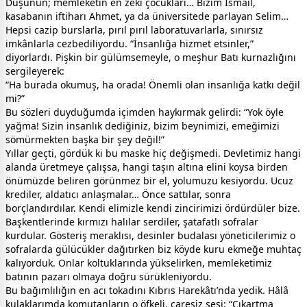
Düşünün; memleketin en zeki çocukları… Bizim İsmail,
kasabanın iftiharı Ahmet, ya da üniversitede parlayan Selim…
Hepsi cazip burslarla, pırıl pırıl laboratuvarlarla, sınırsız
imkânlarla cezbediliyordu. “İnsanlığa hizmet etsinler,”
diyorlardı. Pişkin bir gülümsemeyle, o meşhur Batı kurnazlığını
sergileyerek:
“Ha burada okumuş, ha orada! Önemli olan insanlığa katkı değil
mi?”
Bu sözleri duyduğumda içimden haykırmak gelirdi: “Yok öyle
yağma! Sizin insanlık dediğiniz, bizim beynimizi, emeğimizi
sömürmekten başka bir şey değil!”
Yıllar geçti, gördük ki bu maske hiç değişmedi. Devletimiz hangi
alanda üretmeye çalışsa, hangi taşın altına elini koysa birden
önümüzde beliren görünmez bir el, yolumuzu kesiyordu. Ucuz
krediler, aldatıcı anlaşmalar… Önce sattılar, sonra
borçlandırdılar. Kendi elimizle kendi zincirimizi ördürdüler bize.
Başkentlerinde kırmızı halılar serdiler, şatafatlı sofralar
kurdular. Gösteriş meraklısı, desinler budalası yöneticilerimiz o
sofralarda gülücükler dağıtırken biz köyde kuru ekmeğe muhtaç
kalıyorduk. Onlar koltuklarında yükselirken, memleketimiz
batının pazarı olmaya doğru sürükleniyordu.
Bu bağımlılığın en acı tokadını Kıbrıs Harekâtı’nda yedik. Hâlâ
kulaklarımda komutanların o öfkeli, çaresiz sesi: “Çıkartma