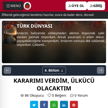
MENÜ
ÜYE OL
GİRİŞ
e menu
Kendi geleceğimizi kendimiz hazırlar, sonra da kader deriz. disraeli
TÜRK DÜNYASI
Anılarım hafızamda silikleşmeden aklımın köşesinde saklı
olanları yazmak istiyordum. Ancak yazarsam o anları tekrar
yaşayabileceğime inanıyordum. Anılarımı sonsuza dek saklamak
istiyordum. Çalkantıl...
4. Bölüm
KARARIMI VERDİM, ÜLKÜCÜ
OLACAKTIM
86 Okuyucu
0
Beğeni
0 Yorum