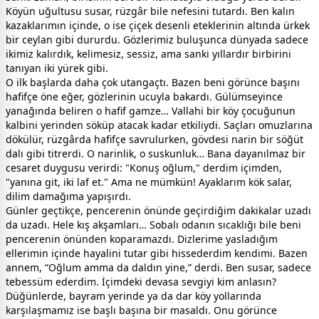
Köyün uğultusu susar, rüzgâr bile nefesini tutardı. Ben kalın
kazaklarımın içinde, o ise çiçek desenli eteklerinin altında ürkek
bir ceylan gibi dururdu. Gözlerimiz buluşunca dünyada sadece
ikimiz kalırdık, kelimesiz, sessiz, ama sanki yıllardır birbirini
tanıyan iki yürek gibi.
O ilk başlarda daha çok utangaçtı. Bazen beni görünce başını
hafifçe öne eğer, gözlerinin ucuyla bakardı. Gülümseyince
yanağında beliren o hafif gamze… Vallahi bir köy çocuğunun
kalbini yerinden söküp atacak kadar etkiliydi. Saçları omuzlarına
dökülür, rüzgârda hafifçe savrulurken, gövdesi narin bir söğüt
dalı gibi titrerdi. O narinlik, o suskunluk… Bana dayanılmaz bir
cesaret duygusu verirdi: "Konuş oğlum," derdim içimden,
"yanına git, iki laf et." Ama ne mümkün! Ayaklarım kök salar,
dilim damağıma yapışırdı.
Günler geçtikçe, pencerenin önünde geçirdiğim dakikalar uzadı
da uzadı. Hele kış akşamları… Sobalı odanın sıcaklığı bile beni
pencerenin önünden koparamazdı. Dizlerime yasladığım
ellerimin içinde hayalini tutar gibi hissederdim kendimi. Bazen
annem, “Oğlum amma da daldın yine,” derdi. Ben susar, sadece
tebessüm ederdim. İçimdeki devasa sevgiyi kim anlasın?
Düğünlerde, bayram yerinde ya da dar köy yollarında
karşılaşmamız ise başlı başına bir masaldı. Onu görünce