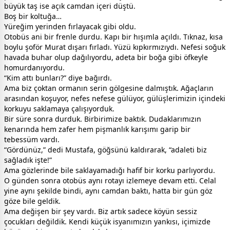
büyük taş ise açık camdan içeri düştü.
Boş bir koltuğa…
Yüreğim yerinden fırlayacak gibi oldu.
Otobüs ani bir frenle durdu. Kapı bir hışımla açıldı. Tıknaz, kısa
boylu şoför Murat dışarı fırladı. Yüzü kıpkırmızıydı. Nefesi soğuk
havada buhar olup dağılıyordu, adeta bir boğa gibi öfkeyle
homurdanıyordu.
“Kim attı bunları?” diye bağırdı.
Ama biz çoktan ormanın serin gölgesine dalmıştık. Ağaçların
arasından koşuyor, nefes nefese gülüyor, gülüşlerimizin içindeki
korkuyu saklamaya çalışıyorduk.
Bir süre sonra durduk. Birbirimize baktık. Dudaklarımızın
kenarında hem zafer hem pişmanlık karışımı garip bir
tebessüm vardı.
“Gördünüz,” dedi Mustafa, göğsünü kaldırarak, “adaleti biz
sağladık işte!”
Ama gözlerinde bile saklayamadığı hafif bir korku parlıyordu.
O günden sonra otobüs aynı rotayı izlemeye devam etti. Celal
yine aynı şekilde bindi, aynı camdan baktı, hatta bir gün göz
göze bile geldik.
Ama değişen bir şey vardı. Biz artık sadece köyün sessiz
çocukları değildik. Kendi küçük isyanımızın yankısı, içimizde