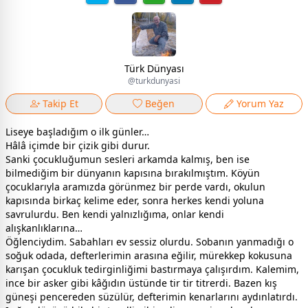
Türk Dünyası
@turkdunyasi
Takip Et
Beğen
Yorum Yaz
Liseye başladığım o ilk günler…
Hâlâ içimde bir çizik gibi durur.
Sanki çocukluğumun sesleri arkamda kalmış, ben ise
bilmediğim bir dünyanın kapısına bırakılmıştım. Köyün
çocuklarıyla aramızda görünmez bir perde vardı, okulun
kapısında birkaç kelime eder, sonra herkes kendi yoluna
savrulurdu. Ben kendi yalnızlığıma, onlar kendi
alışkanlıklarına…
Öğlenciydim. Sabahları ev sessiz olurdu. Sobanın yanmadığı o
soğuk odada, defterlerimin arasına eğilir, mürekkep kokusuna
karışan çocukluk tedirginliğimi bastırmaya çalışırdım. Kalemim,
ince bir asker gibi kâğıdın üstünde tir tir titrerdi. Bazen kış
güneşi pencereden süzülür, defterimin kenarlarını aydınlatırdı.