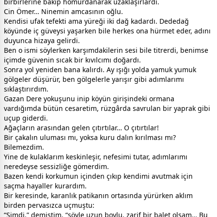
birbirlerine bakıp homurdanarak uzaklaşırlardı.
Cin Ömer… Ninemin amcasının oğlu.
Kendisi ufak tefekti ama yüreği iki dağ kadardı. Dededağ
köyünde iç güveysi yaşarken bile herkes ona hürmet eder, adını
duyunca hizaya gelirdi.
Ben o ismi söylerken karşımdakilerin sesi bile titrerdi, benimse
içimde güvenin sıcak bir kıvılcımı doğardı.
Sonra yol yeniden bana kalırdı. Ay ışığı yolda yamuk yumuk
gölgeler düşürür, ben gölgelerle yarışır gibi adımlarımı
sıklaştırırdım.
Gazan Dere yokuşunu inip köyün girişindeki ormana
vardığımda bütün cesaretim, rüzgârda savrulan bir yaprak gibi
uçup giderdi.
Ağaçların arasından gelen çıtırtılar… O çıtırtılar!
Bir çakalın uluması mı, yoksa kuru dalın kırılması mı?
Bilemezdim.
Yine de kulaklarım keskinleşir, nefesimi tutar, adımlarımı
neredeyse sessizliğe gömerdim.
Bazen kendi korkumun içinden çıkıp kendimi avutmak için
saçma hayaller kurardım.
Bir keresinde, karanlık patikanın ortasında yürürken aklım
birden pervasızca uçmuştu:
“Şimdi,” demiştim, “şöyle uzun boylu, zarif bir balet olsam… Bu