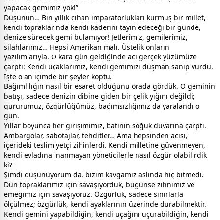
yapacak gemimiz yok!”
Düşünün… Bin yıllık cihan imparatorlukları kurmuş bir millet,
kendi topraklarında kendi kaderini tayin edeceği bir günde,
denize sürecek gemi bulamıyor! Jetlerimiz, gemilerimiz,
silahlarımız… Hepsi Amerikan malı. Üstelik onların
yazılımlarıyla. O kara gün geldiğinde acı gerçek yüzümüze
çarptı: Kendi uçaklarımız, kendi gemimizi düşman sanıp vurdu.
İşte o an içimde bir şeyler koptu.
Bağımlılığın nasıl bir esaret olduğunu orada gördük. O geminin
batışı, sadece denizin dibine giden bir çelik yığını değildi;
gururumuz, özgürlüğümüz, bağımsızlığımız da yaralandı o
gün.
Yıllar boyunca her girişimimiz, batının soğuk duvarına çarptı.
Ambargolar, sabotajlar, tehditler… Ama hepsinden acısı,
içerideki teslimiyetçi zihinlerdi. Kendi milletine güvenmeyen,
kendi evladına inanmayan yöneticilerle nasıl özgür olabilirdik
ki?
Şimdi düşünüyorum da, bizim kavgamız aslında hiç bitmedi.
Dün topraklarımız için savaşıyorduk, bugünse zihnimiz ve
emeğimiz için savaşıyoruz. Özgürlük, sadece sınırlarla
ölçülmez; özgürlük, kendi ayaklarının üzerinde durabilmektir.
Kendi gemini yapabildiğin, kendi uçağını uçurabildiğin, kendi