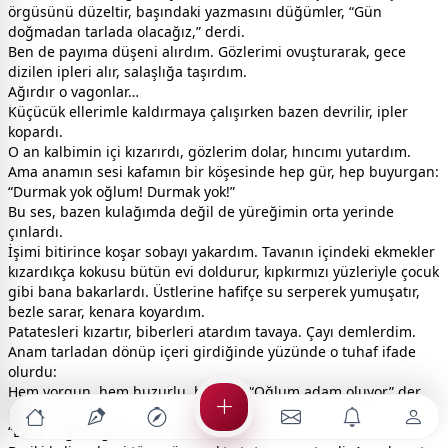
örgüsünü düzeltir, başındaki yazmasını düğümler, “Gün
doğmadan tarlada olacağız,” derdi.
Ben de payıma düşeni alırdım. Gözlerimi ovuşturarak, gece
dizilen ipleri alır, salaşlığa taşırdım.
Ağırdır o vagonlar…
Küçücük ellerimle kaldırmaya çalışırken bazen devrilir, ipler
kopardı.
O an kalbimin içi kızarırdı, gözlerim dolar, hıncımı yutardım.
Ama anamın sesi kafamın bir köşesinde hep gür, hep buyurgan:
“Durmak yok oğlum! Durmak yok!”
Bu ses, bazen kulağımda değil de yüreğimin orta yerinde
çınlardı.
İşimi bitirince koşar sobayı yakardım. Tavanın içindeki ekmekler
kızardıkça kokusu bütün evi doldurur, kıpkırmızı yüzleriyle çocuk
gibi bana bakarlardı. Üstlerine hafifçe su serperek yumuşatır,
bezle sarar, kenara koyardım.
Patatesleri kızartır, biberleri atardım tavaya. Çayı demlerdim.
Anam tarladan dönüp içeri girdiğinde yüzünde o tuhaf ifade
olurdu:
Hem yorgun, hem huzurlu, hem de “Oğlum adam oluyor” der
gibi bir bakış…
“Eline sağlık oğlum,” derdi.