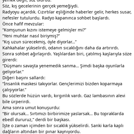
Söz, kış gecelerinin gerçek yemeğiydi.
Radyoyu açardık. Cızırtılar eşliğinde haberler gelir, herkes susar,
nefesler tutulurdu. Radyo kapanınca sohbet başlardı.
Önce hafif mevzular:
“Komşunun kızını istemeye gelmişler mi?”
“Yeni muhtar nasıl biriymiş?”
“Kış uzun sürecekmiş, öyle diyorlar…”
Kahkahalar yükselirdi, odanın sıcaklığını daha da artırırdı.
Sonra sohbet ağırlaşırdı. Yaşlılardan biri, çatılmış kaşlarıyla söze
girerdi:
“Düşmanı savaşta yenemedik sanma… Şimdi başka oyunlarla
geliyorlar.”
Diğeri başını sallardı:
“İnsanlık maskesi takıyorlar. Gençlerimizi bizden koparmaya
çalışıyorlar.”
Bu sözlerde hüzün vardı, kırgınlık vardı. Gaz lambasının alevi
bile ürperirdi.
Ama sonra umut konuşurdu:
“Bir olursak… Sırtımızı birbirimize yaslarsak… Bu topraklarda
ebedî dururuz,” derdi bir başkası.
İşte o zaman içimden bir sıcaklık yükselirdi. Sanki karla kaplı
dağların altından bir pınar kaynıyordu.