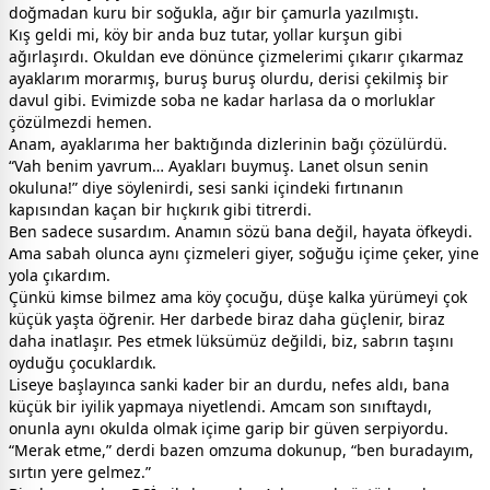
doğmadan kuru bir soğukla, ağır bir çamurla yazılmıştı.
Kış geldi mi, köy bir anda buz tutar, yollar kurşun gibi
ağırlaşırdı. Okuldan eve dönünce çizmelerimi çıkarır çıkarmaz
ayaklarım morarmış, buruş buruş olurdu, derisi çekilmiş bir
davul gibi. Evimizde soba ne kadar harlasa da o morluklar
çözülmezdi hemen.
Anam, ayaklarıma her baktığında dizlerinin bağı çözülürdü.
“Vah benim yavrum… Ayakları buymuş. Lanet olsun senin
okuluna!” diye söylenirdi, sesi sanki içindeki fırtınanın
kapısından kaçan bir hıçkırık gibi titrerdi.
Ben sadece susardım. Anamın sözü bana değil, hayata öfkeydi.
Ama sabah olunca aynı çizmeleri giyer, soğuğu içime çeker, yine
yola çıkardım.
Çünkü kimse bilmez ama köy çocuğu, düşe kalka yürümeyi çok
küçük yaşta öğrenir. Her darbede biraz daha güçlenir, biraz
daha inatlaşır. Pes etmek lüksümüz değildi, biz, sabrın taşını
oyduğu çocuklardık.
Liseye başlayınca sanki kader bir an durdu, nefes aldı, bana
küçük bir iyilik yapmaya niyetlendi. Amcam son sınıftaydı,
onunla aynı okulda olmak içime garip bir güven serpiyordu.
“Merak etme,” derdi bazen omzuma dokunup, “ben buradayım,
sırtın yere gelmez.”