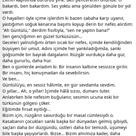
bakardı, ben bakardım. Ses yoktu ama gönülden gönüle bir yol
vardı.
O hayalleri öyle içime işlerdim ki bazen sabaha karşı uyanır,
yastığımın soğuk kenarına başımı koyup derin bir nefes alırdım:
"Ah Güntülü," derdim fısıltıyla, “sen ne yaptın bana?”
Sen gençliğimin en güzel türküsüsün…
Geceleri yalnızlığımı örten sıcak bir nefes, içimde kendiliğinden
büyüyen bir umut. Adını içimde her yankıladığımda, sanki
göğsümde bir bayrak dalgalanır. Rüzgâr vurdukça daha gür,
daha gururlu, daha hür.
Ben o günlerde anladım ki: Bir insanın kalbine sessizce girilir.
Bir insanı, hiç konuşmadan da sevebilirsin.
Ve ben…
Güntülü’yü, en sessiz hâlimle, en gür sevdamla sevdim.
O yıllar… Ah, o yıllar! İçimde hâlâ sızısı, dumanı tüter.
Anlatırken bile nefesim buğulanır, sesimin ucuna eski bir
türkünün gölgesi çöker.
Eğitimde fırsat eşitliği…
Bizim için, rüzgârın savurduğu bir masal cümlesiydi o.
Kasabanın çocukları sanki başka bir dünyadan gelmiş gibiydi,
saçları daha bir düzgündü, üstleri daha bir temizdi, üşümeyi
bile başka yaşıyorlardı. Bizse… Bizim alnımıza kader, daha