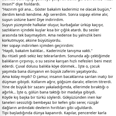
mısın?” diye fısıldardı.
“Hazırım göl ana… Göster bakalım kaderimiz ne olacak bugün,”
derdim kendi kendime. Ağı sererdim. Sonra sopayı elime alır,
suyun üstüne bam! Diye indirirdim.
Suyun yüzeyinde halkalar oluşur, kurbağalar ürküp kaçışır,
sazlıkların içindeki kuşlar kısa bir çığlık atardı. Bu sesler
arasında tek başımaydım. Ama nedense bu yalnızlık beni
korkutmuyor, aksine büyütüyordu.
Her sopayı indirirken içimden geçirirdim:
“Haydi, bakalım balıklar… Kaderinizle tanışma vakti.”
Bu ritüeli yedi sekiz kez tekrarlardım. Sonunda ağı çektiğimde
balıkların çırpınışı, o su sesine karışan hızlı nefesleri beni mest
ederdi. Çuval dolusu balıkla köye dönmek… İşte o, çocuk
yaşımda bana dünyanın en büyük zaferini yaşatıyordu.
Ama kolay mıydı? O çamur, insanın bacaklarına sarılan inatçı bir
düşman gibiydi. Kollarım ağrır, göğsüm daralır, ellerim titrerdi.
Yine de büyük bir sazanı yakaladığımda, ellerimde bıraktığı o
ağırlık… İşte o, gölün bana taktığı bir madalya gibiydi.
Köyde kış başka bir türkü söylerdi. Gökyüzünden inen kar
taneleri sessizliği bembeyaz bir kefen gibi serer, rüzgâr
dağların ardındaki devlerin hırıltıları gibi uğuldardı.
Tipi başladığında dünya kapanırdı. Kapılar, pencereler karla