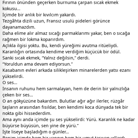
Fırının önünden geçerken burnuma çarpan sıcak ekmek
kokusu…
İçimde bir anlık bir kıvılcım yakardı.
Tezgâhta dizili uzun, Fransız usulü pideleri görünce
dayanamazdım.
Daha elime alır almaz sıcağı parmaklarımı yakar, ben o sıcağa
rağmen bir lokma koparırdım.
Açlıkla ilgisi yoktu. Bu, kendi yüreğimi avutma ritüeliydi.
Karanlığın ortasında kendime verdiğim küçücük bir ödül.
Sanki sıcak ekmek, “Yalnız değilsin,” derdi.
“Yoruldun ama devam ediyorsun.”
Kasabanın evleri arkada silikleşirken minarelerden yatsı ezanı
yükselirdi.
O ses…
İnsanın ruhunu hem sarmalayan, hem de derin bir yalnızlığa
çeken bir ses…
O an gökyüzüne bakardım. Bulutlar ağır ağır ilerler, rüzgâr
taşların arasından fısıldar, ben kendimi koca dünyada tek bir
nokta gibi hissederdim.
Ama aynı anda içimde şu ses yükselirdi: Yürü. Karanlık ne kadar
büyürse büyüsün, sen yine de yürü.”
İşte liseye başladığım o günler…
Benim içimde hem bir yangın hem bir umut taşıyan yıllardı.