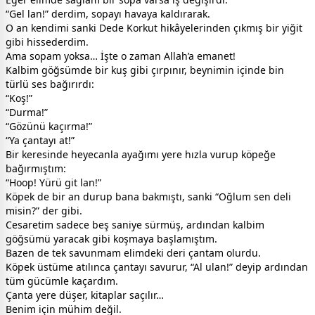
“Gel lan!” derdim, sopayı havaya kaldırarak.
O an kendimi sanki Dede Korkut hikâyelerinden çıkmış bir yiğit
gibi hissederdim.
Ama sopam yoksa… İşte o zaman Allah’a emanet!
Kalbim göğsümde bir kuş gibi çırpınır, beynimin içinde bin
türlü ses bağırırdı:
“Koş!”
“Durma!”
“Gözünü kaçırma!”
“Ya çantayı at!”
Bir keresinde heyecanla ayağımı yere hızla vurup köpeğe
bağırmıştım:
“Hoop! Yürü git lan!”
Köpek de bir an durup bana bakmıştı, sanki “Oğlum sen deli
misin?” der gibi.
Cesaretim sadece beş saniye sürmüş, ardından kalbim
göğsümü yaracak gibi koşmaya başlamıştım.
Bazen de tek savunmam elimdeki deri çantam olurdu.
Köpek üstüme atılınca çantayı savurur, “Al ulan!” deyip ardından
tüm gücümle kaçardım.
Çanta yere düşer, kitaplar saçılır…
Benim için mühim değil.