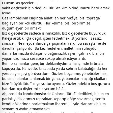
O uzun kış geceleri…
Vakit geçirmek için değildi. Birlikte kim olduğumuzu hatırlamak
içindi.
Gaz lambasının ışığında anlatılan her hikâye, bizi toprağa
bağlayan bir kök olurdu. Her kelime, bizi birbirimize
düğümleyen bir ilmekti.
Biz o gecelerde sadece ısınmazdık. Biz o gecelerde büyürdük.
Kaleyi artık kılıçla değil, içten fethetmek istiyorlardı. Sessiz,
sinsice… Ne meydanlarda çarpışmalar vardı bu savaşta ne de
davullar çalıyordu. Bu kez hedefleri, milletimin ruhuydu;
damarlarımızda dolaşan o bağımsızlık aşkını çalmak, bizi biz
yapan özümüzü sessizce söküp almak istiyorlardı.
Ben, o zamanlar genç bir delikanlıydım ama içimde fırtınalar
kopuyordu. Kahvede, kasabada ya da şehrin kalabalığında her
yerde aynı şeyi görüyordum: Gözleri boyanmış yöneticilerimiz,
bu sinsi planları anlamak bir yana, yabancıların açtığı okulları
bize “büyük lütuf” diye yutturuyordu. Yüzlerindeki o boş gururu
hatırladıkça dişlerimi sıkıyorum hâlâ…
Ah, nasıl da kandırılmışlardı! Onların “lütuf” dedikleri, bizim en
parlak yıldızlarımızı topraktan koparıp göğe savurmak, sonra
kendi göklerinde parlatmaktan ibaretti. O yıldızlar artık bizim
semamızı aydınlatmayacaktı.