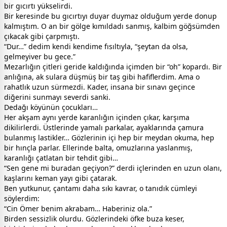
bir gıcırtı yükselirdi.
Bir keresinde bu gıcırtıyı duyar duymaz olduğum yerde donup
kalmıştım. O an bir gölge kımıldadı sanmış, kalbim göğsümden
çıkacak gibi çarpmıştı.
“Dur…” dedim kendi kendime fısıltıyla, “şeytan da olsa,
gelmeyiver bu gece.”
Mezarlığın çitleri geride kaldığında içimden bir “oh” kopardı. Bir
anlığına, ak sulara düşmüş bir taş gibi hafiflerdim. Ama o
rahatlık uzun sürmezdi. Kader, insana bir sınavı geçince
diğerini sunmayı severdi sanki.
Dedağı köyünün çocukları…
Her akşam aynı yerde karanlığın içinden çıkar, karşıma
dikilirlerdi. Üstlerinde yamalı parkalar, ayaklarında çamura
bulanmış lastikler… Gözlerinin içi hep bir meydan okuma, hep
bir hınçla parlar. Ellerinde balta, omuzlarına yaslanmış,
karanlığı çatlatan bir tehdit gibi…
“Sen gene mi buradan geçiyon?” derdi içlerinden en uzun olanı,
kaşlarını keman yayı gibi çatarak.
Ben yutkunur, çantamı daha sıkı kavrar, o tanıdık cümleyi
söylerdim:
“Cin Ömer benim akrabam… Haberiniz ola.”
Birden sessizlik olurdu. Gözlerindeki öfke buza keser,