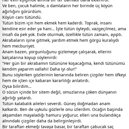
Ve ben, çocuk halimle, o damlaların her birinde üç köyün
ağırlığını görürdüm.
Köyün canı tütündü.
Tütün bizim için hem ekmek hem kaderdi. Toprak, insanı
kendine esir eder ya hani… İşte tütün öyleydi, vazgeçilmez, ama
insafı da pek yok. Evde oturmak, özellikle tütün zamanı, ayıptı.
Akrabaların işine gitmek, yardım etmek hem görgü kuralıydı
hem mecburiyet.
Anam bazen, yorgunluğunu gizlemeye çalışarak, ellerini
kalçalarına koyup söylenirdi:
“Her gün bir akrabamın tütününe koşacağıma, kendi tütünümü
kendim yaparım vallahi! Daha iyi olur!”
Bunu söylerken gözlerinin kenarında beliren çizgiler hem öfkeyi
hem de içten içe kabaran kararlılığı anlatırdı.
Oysa bilirdim…
O sözün içinde bir sitem değil, omuzlarına çöken dünyanın
ağırlığı yatardı.
Tütün kalabalık aileleri severdi. Güneş doğmadan anam
kalkardı. Ben de uykulu gözlerle onu izlerdim. Ocağın başında
akşamdan mayaladığı hamuru yoğurur, elleri una bulandıkça
alnındaki çizgiler daha da belirginleşirdi.
Bir taraftan ekmeği tavaya basar, bir taraftan çabucak saç