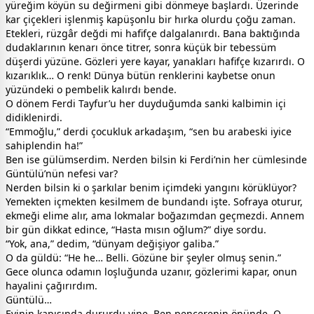
yüreğim köyün su değirmeni gibi dönmeye başlardı. Üzerinde
kar çiçekleri işlenmiş kapüşonlu bir hırka olurdu çoğu zaman.
Etekleri, rüzgâr değdi mi hafifçe dalgalanırdı. Bana baktığında
dudaklarının kenarı önce titrer, sonra küçük bir tebessüm
düşerdi yüzüne. Gözleri yere kayar, yanakları hafifçe kızarırdı. O
kızarıklık… O renk! Dünya bütün renklerini kaybetse onun
yüzündeki o pembelik kalırdı bende.
O dönem Ferdi Tayfur’u her duyduğumda sanki kalbimin içi
didiklenirdi.
“Emmoğlu,” derdi çocukluk arkadaşım, “sen bu arabeski iyice
sahiplendin ha!”
Ben ise gülümserdim. Nerden bilsin ki Ferdi’nin her cümlesinde
Güntülü’nün nefesi var?
Nerden bilsin ki o şarkılar benim içimdeki yangını körüklüyor?
Yemekten içmekten kesilmem de bundandı işte. Sofraya oturur,
ekmeği elime alır, ama lokmalar boğazımdan geçmezdi. Annem
bir gün dikkat edince, “Hasta mısın oğlum?” diye sordu.
“Yok, ana,” dedim, “dünyam değişiyor galiba.”
O da güldü: “He he… Belli. Gözüne bir şeyler olmuş senin.”
Gece olunca odamın loşluğunda uzanır, gözlerimi kapar, onun
hayalini çağırırdım.
Güntülü…
Evinin kapısında dururdu yine. Ben pencerenin önünde. O