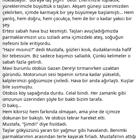
yüreklerimizle büyüttük o taşları. Akşam güneşi üzerimizden
çekilirken, içimde karmaşık bir şey büyümeye başlamıştı… Hem
yanlış, hem doğru, hem çocukça, hem de bir o kadar yakıcı bir
şey.
Ertesi sabah hava buz kesmişti. Taşları avuçladığımızda
parmaklarımızın ucu sızladı ama içimizdeki ateş, soğuğun
nefesini bile eritiyordu.
“Hazır mısınız?” dedi Mustafa, gözleri kısık, dudaklarında hafif
bir tebessüm. Biz sadece başımızı salladık. Çünkü kelimeler o
sabah fazla gelirdi.
Mavi burunlu otobüs Gazan Dere’yi tırmanırken uzaktan
göründü. Motorunun sesi tepenin sırtına kadar yükseldi,
kalplerimizi göğsümüze çiviledi. Hava bir anda ağırlaştı. Kuşlar
bile susmuştu.
Otobüs köy sapağında durdu. Celal bindi. Her zamanki gibi
omzunun üzerinden şöyle bir baktı bizim tarafa.
O bakış…
Hem kibirsiz hem farkında olmayan, ama yine de içimize
dokunan bir bakıştı. Ve otobüs tekrar hareket etti.
Mustafa, “Şimdi!” diye fısıldadı.
Taşlar gökyüzünü yaran bir yağmur gibi havalandı. Benimki
parmaklarımın arasından terle kayarak fırladı. Mustafa’nın attığı