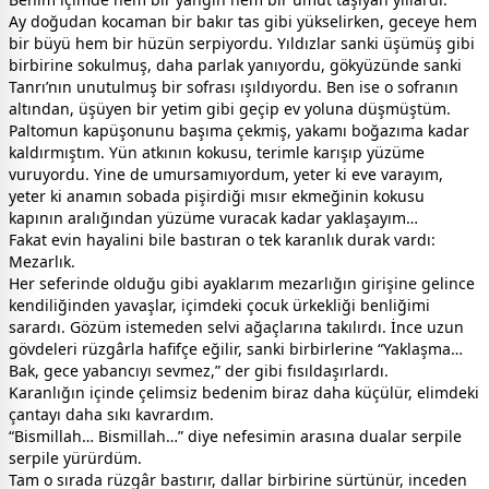
Ay doğudan kocaman bir bakır tas gibi yükselirken, geceye hem
bir büyü hem bir hüzün serpiyordu. Yıldızlar sanki üşümüş gibi
birbirine sokulmuş, daha parlak yanıyordu, gökyüzünde sanki
Tanrı’nın unutulmuş bir sofrası ışıldıyordu. Ben ise o sofranın
altından, üşüyen bir yetim gibi geçip ev yoluna düşmüştüm.
Paltomun kapüşonunu başıma çekmiş, yakamı boğazıma kadar
kaldırmıştım. Yün atkının kokusu, terimle karışıp yüzüme
vuruyordu. Yine de umursamıyordum, yeter ki eve varayım,
yeter ki anamın sobada pişirdiği mısır ekmeğinin kokusu
kapının aralığından yüzüme vuracak kadar yaklaşayım…
Fakat evin hayalini bile bastıran o tek karanlık durak vardı:
Mezarlık.
Her seferinde olduğu gibi ayaklarım mezarlığın girişine gelince
kendiliğinden yavaşlar, içimdeki çocuk ürkekliği benliğimi
sarardı. Gözüm istemeden selvi ağaçlarına takılırdı. İnce uzun
gövdeleri rüzgârla hafifçe eğilir, sanki birbirlerine “Yaklaşma…
Bak, gece yabancıyı sevmez,” der gibi fısıldaşırlardı.
Karanlığın içinde çelimsiz bedenim biraz daha küçülür, elimdeki
çantayı daha sıkı kavrardım.
“Bismillah… Bismillah…” diye nefesimin arasına dualar serpile
serpile yürürdüm.
Tam o sırada rüzgâr bastırır, dallar birbirine sürtünür, inceden