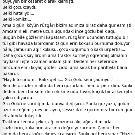
büyüyen bir cesaret olarak kalmıştı.
Belki çocukcaydı…
Belki hatalıydı…
Belki komikti…
Ama o gün, köyün rüzgârı bizim adımıza biraz daha gür esmişti.
Amcamın elli metre uzunluğundaki ince gözlü balık ağı…
Bugün bile gözlerimi kapatsam, rüzgârın ucundan tuttuğu bir
tül gibi havada kıpırdanır. O günlerin kokusu burnuma doluyor
hâlâ, çamurun ağır kokusu, çocukluğumun o saklı ürpertisi…
Daha çocuk sayılırdım ama traktör sürmeyi öğrenmiş olmanın
faydasını işte o zaman anlamıştım. Dedem her seferinde
omzuma elini koyar, gözleri ciddi ama sıcak bir parıltıyla bana
bakardı:
“Haydi torunum… Balık getir…. Gıcı Gölü seni çağırıyor.”
Ben de o sözlerin altında hem gururlanır hem ürperirdim. Sanki
dedem beni bir seferden ötekine uğurluyor, küçük bir asker gibi
yolcu ediyordu.
Gıcı Gölü’ne vardığımda dünya değişirdi. Sanki gökyüzü, gölün
üzerine eğilmiş dev bir ayna, sessizlik ise görünmez bir ruh gibi
etrafımda dolaşırdı.
Traktörü kenara çeker, ağı omzuma alır, ağır adımlarla
sazlıkların, kokaların arasına doğru yürürdüm. Çamur, her
adımda beni aşağı çekmeye çalışırdı. Sanki göl beni sınar, “Hazır