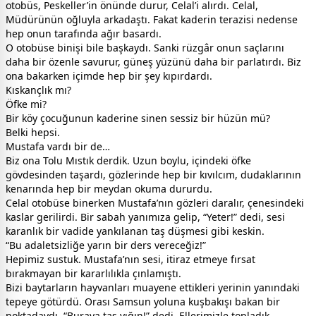
otobüs, Peskeller’in önünde durur, Celal’i alırdı. Celal,
Müdürünün oğluyla arkadaştı. Fakat kaderin terazisi nedense
hep onun tarafında ağır basardı.
O otobüse binişi bile başkaydı. Sanki rüzgâr onun saçlarını
daha bir özenle savurur, güneş yüzünü daha bir parlatırdı. Biz
ona bakarken içimde hep bir şey kıpırdardı.
Kıskançlık mı?
Öfke mi?
Bir köy çocuğunun kaderine sinen sessiz bir hüzün mü?
Belki hepsi.
Mustafa vardı bir de…
Biz ona Tolu Mıstık derdik. Uzun boylu, içindeki öfke
gövdesinden taşardı, gözlerinde hep bir kıvılcım, dudaklarının
kenarında hep bir meydan okuma dururdu.
Celal otobüse binerken Mustafa’nın gözleri daralır, çenesindeki
kaslar gerilirdi. Bir sabah yanımıza gelip, “Yeter!” dedi, sesi
karanlık bir vadide yankılanan taş düşmesi gibi keskin.
“Bu adaletsizliğe yarın bir ders vereceğiz!”
Hepimiz sustuk. Mustafa’nın sesi, itiraz etmeye fırsat
bırakmayan bir kararlılıkla çınlamıştı.
Bizi baytarların hayvanları muayene ettikleri yerinin yanındaki
tepeye götürdü. Orası Samsun yoluna kuşbakışı bakan bir
noktadaydı. “Buraya taş yığın!” dedi. Ellerimizle topladık,