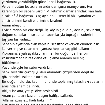
yazılımını yazabildiğin gündür asıl bağımsızlık.
Ve ben, bütün bu acıların ardından şuna inanıyorum: Her
karanlığın bir sabahı vardır. Milletimin damarlarındaki kan hâlâ
sıcak, hâlâ bağımsızlık aşkıyla dolu. Yeter ki biz uyanalım ve
zincirlerimizi kendi ellerimizle kıralım!
Anam ebeydi…
Öyle sıradan bir ebe değil, üç köyün çığlığını, acısını, sevincini,
doğum sancılarını sırtlanan, adımlarıyla toprağın kaderini
taşıyan bir kadın…
Sabahın ayazında evin kapısını sessizce çekerken elindeki eski,
kahverengiye çalan deri çantası hep sarkaç gibi sallanırdı.
Yıpranmış siyah ayakkabıları, her bir doğumda, her bir
koşuşturmada biraz daha ezilir, ama anamın beli hiç
bükülmezdi.
Yüzünde öyle bir sabır vardı ki…
Sanki yıllardır çektiği yükleri alnındaki çizgilerden değil de
gözlerindeki ışıktan okurdun.
Bir doğum olurdu, kapının önünde toplanmış telaşlı akrabaların
arasında anam belirirdi.
Biri, “Ebe ana, yetiş!” diye seslenirdi.
Anam çantasını kavrar, başını hafifçe sallardı:
“Allah’ın izniyle… Hadi bakalım.”
Her evin eşiğinde alnına bir ter damlası daha eklenirdi.