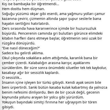
Kış ise bambaşka bir öğretmendi…
Hem dosttu hem düşman.
Soğuğu yüzümü okşar gibi eserdi, ama yağmuru yolları çamur
kazanına çevirir, çizmemin altında şapır şupur seslerle bana
hayatın sertliğini hatırlatırdı.
Ders sırasında hava kararıverince içimde bir huzursuzluk
büyürdü. Pencerenin camında gri bulutları görünce elimdeki
kitabın harfleri dans etmeye başlar, öğretmenin sesi uzak bir
rüzgâra dönüşürdü.
“Eve nasıl döneceğim?”
Sadece bu gelirdi aklıma.
Okul çıkışında sokaklara adım attığımda, karanlık bana bir
çember çizerdi. Kalabalığın arasına karışır, ayaklarımı
sürüklerdim. Bir süre sonra önümdeki siluetler tek tek kaybolur,
kasabayı ağır bir sessizlik kaplardı.
O sessizlik…
İnsanın içine işleyen bir türkü gibiydi. Kendi ayak sesim bile
beni ürpertirdi. Sanki bütün kasaba kulak kabartmış da yalnızca
benim nefesimi dinliyordu. Ben de bir çocuk değil, gecenin
koynunda yolunu arayan bir yolcu gibi yürürdüm.
Yokuşun başındaki simitçi fırınına her uğrayışım bir tören
gibiydi.