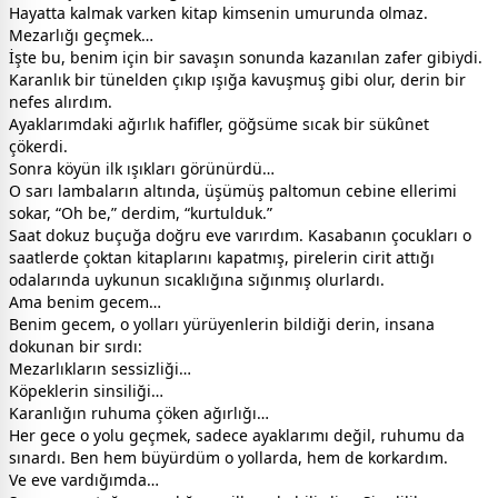
Hayatta kalmak varken kitap kimsenin umurunda olmaz.
Mezarlığı geçmek…
İşte bu, benim için bir savaşın sonunda kazanılan zafer gibiydi.
Karanlık bir tünelden çıkıp ışığa kavuşmuş gibi olur, derin bir
nefes alırdım.
Ayaklarımdaki ağırlık hafifler, göğsüme sıcak bir sükûnet
çökerdi.
Sonra köyün ilk ışıkları görünürdü…
O sarı lambaların altında, üşümüş paltomun cebine ellerimi
sokar, “Oh be,” derdim, “kurtulduk.”
Saat dokuz buçuğa doğru eve varırdım. Kasabanın çocukları o
saatlerde çoktan kitaplarını kapatmış, pirelerin cirit attığı
odalarında uykunun sıcaklığına sığınmış olurlardı.
Ama benim gecem…
Benim gecem, o yolları yürüyenlerin bildiği derin, insana
dokunan bir sırdı:
Mezarlıkların sessizliği…
Köpeklerin sinsiliği…
Karanlığın ruhuma çöken ağırlığı…
Her gece o yolu geçmek, sadece ayaklarımı değil, ruhumu da
sınardı. Ben hem büyürdüm o yollarda, hem de korkardım.
Ve eve vardığımda…