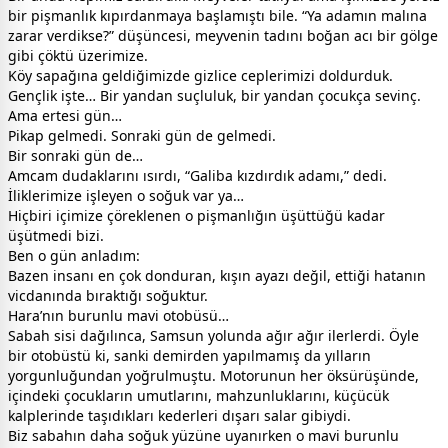
bir pişmanlık kıpırdanmaya başlamıştı bile. “Ya adamın malına
zarar verdikse?” düşüncesi, meyvenin tadını boğan acı bir gölge
gibi çöktü üzerimize.
Köy sapağına geldiğimizde gizlice ceplerimizi doldurduk.
Gençlik işte… Bir yandan suçluluk, bir yandan çocukça sevinç.
Ama ertesi gün…
Pikap gelmedi. Sonraki gün de gelmedi.
Bir sonraki gün de…
Amcam dudaklarını ısırdı, “Galiba kızdırdık adamı,” dedi.
İliklerimize işleyen o soğuk var ya…
Hiçbiri içimize çöreklenen o pişmanlığın üşüttüğü kadar
üşütmedi bizi.
Ben o gün anladım:
Bazen insanı en çok donduran, kışın ayazı değil, ettiği hatanın
vicdanında bıraktığı soğuktur.
Hara’nın burunlu mavi otobüsü…
Sabah sisi dağılınca, Samsun yolunda ağır ağır ilerlerdi. Öyle
bir otobüstü ki, sanki demirden yapılmamış da yılların
yorgunluğundan yoğrulmuştu. Motorunun her öksürüşünde,
içindeki çocukların umutlarını, mahzunluklarını, küçücük
kalplerinde taşıdıkları kederleri dışarı salar gibiydi.
Biz sabahın daha soğuk yüzüne uyanırken o mavi burunlu