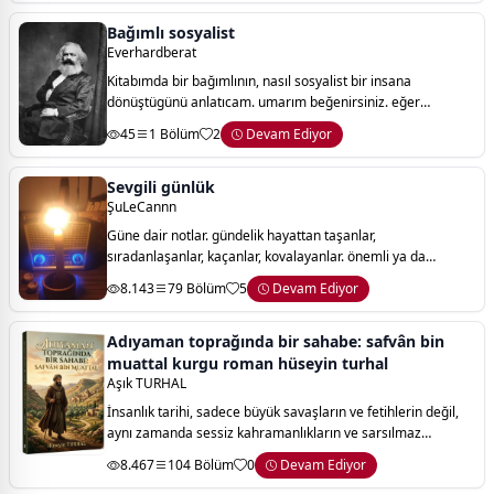
Bağımlı sosyalist
Everhardberat
Kitabımda bir bağımlının, nasıl sosyalist bir insana
dönüştügünü anlatıcam. umarım beğenirsiniz. eğer
beğenilirse devamı gelicek sürekli olarak inşallah.
45
1 Bölüm
2
Devam Ediyor
Sevgili günlük
ŞuLeCannn
Güne dair notlar. gündelik hayattan taşanlar,
sıradanlaşanlar, kaçanlar, kovalayanlar. önemli ya da
önemsiz mevzular. algıya dönük gözlemler. algının ötesi
8.143
79 Bölüm
5
Devam Ediyor
bazen. rüyalar, burçlar, şaka şaka biraz da
Adıyaman toprağında bir sahabe: safvân bin
muattal kurgu roman hüseyin turhal
Aşık TURHAL
İnsanlık tarihi, sadece büyük savaşların ve fetihlerin değil,
aynı zamanda sessiz kahramanlıkların ve sarsılmaz
karakterlerin de tarihidir. bu kitabın sayfaları arasında
8.467
104 Bölüm
0
Devam Ediyor
bulacağınız yolculuk, medine’n