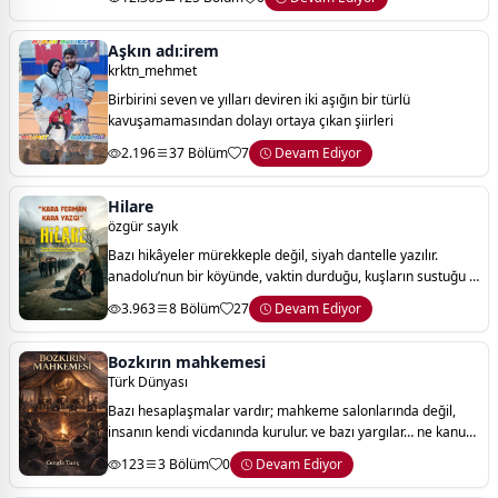
suçtan telafiye uzanan
Aşkın adı:irem
krktn_mehmet
Birbirini seven ve yılları deviren iki aşığın bir türlü
kavuşamamasından dolayı ortaya çıkan şiirleri
2.196
37 Bölüm
7
Devam Ediyor
Hilare
özgür sayık
Bazı hikâyeler mürekkeple değil, siyah dantelle yazılır.
anadolu’nun bir köyünde, vaktin durduğu, kuşların sustuğu o
meşum sabahta; beyaz gelinlik kefen rengine büründü.
3.963
8 Bölüm
27
Devam Ediyor
hilare, kaynayan suyun sesinde
Bozkırın mahkemesi
Türk Dünyası
Bazı hesaplaşmalar vardır; mahkeme salonlarında değil,
insanın kendi vicdanında kurulur. ve bazı yargılar… ne kanun
kitaplarına sığar ne de dünyaya ait ölçülerle tartılır. onlar,
123
3 Bölüm
0
Devam Ediyor
inancın, sadakatin ve