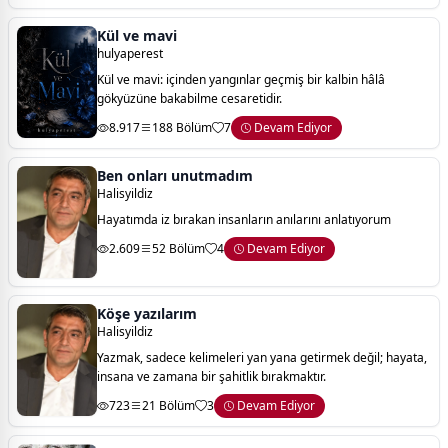
Kül ve mavi
hulyaperest
Kül ve mavi: içinden yangınlar geçmiş bir kalbin hâlâ
gökyüzüne bakabilme cesaretidir.
8.917
188 Bölüm
7
Devam Ediyor
Ben onları unutmadım
Halisyildiz
Hayatımda iz bırakan insanların anılarını anlatıyorum
2.609
52 Bölüm
4
Devam Ediyor
Köşe yazılarım
Halisyildiz
Yazmak, sadece kelimeleri yan yana getirmek değil; hayata,
insana ve zamana bir şahitlik bırakmaktır.
723
21 Bölüm
3
Devam Ediyor