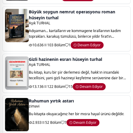
çöplüğüne dönen aklımı, kendimi ara
Büyük soygun nemrut operasyonu roman
hüseyin turhal
Aşık TURHAL
Adıyaman... kartalların ve kommagene krallarının kadim
toprakları. karakuş tümülüsü, binlerce yıldır fırat’ın
kenarında, kommagene krallığı’nın kayıp bir sırrını, efsanevi
10.636
103 Bölüm
1
Devam Ediyor
kraliyet mührü’nü saklıyord
Gizli hazinenin esrarı hüseyin turhal
Aşık TURHAL
Bu kitap, kuru bir şiir derlemesi değil, hakk'ın insandaki
tecellisini, yani gizli hazineyi keşfetme serüvenine dair bir
davettir. "ene'l-hak" sırrı—"ben hakk'ım"—bu yolculuğun
13.136
122 Bölüm
15
Devam Ediyor
zirvesidir; mansur'un d
Ruhumun yırtık astarı
zimavi
Bu kitapta okuyacağınız her bir mısra hayal ürünü değildir.
2.933
52 Bölüm
7
Devam Ediyor