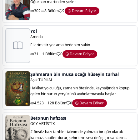
Oğuzhan martinden şiirler
302
8 Bölüm
2
Devam Ediyor
Yol
Ameda
Ellerim titriyor ama bedenim sakin
31
1 Bölüm
0
Devam Ediyor
Şahmaran bin musa ocağı hüseyin turhal
Aşık TURHAL
Hakikat yolculuğu, zamanın ötesinde, kaynağından kopup
gelen bir nurun yeryüzünü aydınlatmasıyla başlar.
şahmaran bin musa ocağı’nın kökleri de, beşeriyetin
4.523
128 Bölüm
0
Devam Ediyor
karanlığını dağıtmak için gönderilen ilahi
Betonun hafızası
OCY ARTİSTİK
# önsöz bazı tarihler takvimde yalnızca bir gün olarak
kalmaz. saatler durur, şehirlerin sesi değişir, insanların