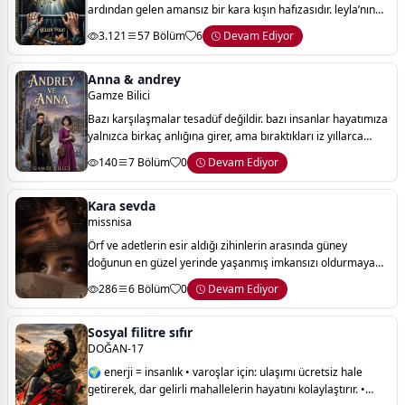
ardından gelen amansız bir kara kışın hafızasıdır. leyla’nın
"çamurlu bir gelinlikle" imtihanı ve karanlığı yırtan uyanışıdır.
3.121
57 Bölüm
6
Devam Ediyor
hürriyet
Anna & andrey
Gamze Bilici
Bazı karşılaşmalar tesadüf değildir. bazı insanlar hayatımıza
yalnızca birkaç anlığına girer, ama bıraktıkları iz yıllarca
silinmez.
140
7 Bölüm
0
Devam Ediyor
Kara sevda
missnisa
Örf ve adetlerin esir aldığı zihinlerin arasında güney
doğunun en güzel yerinde yaşanmış imkansızı oldurmaya
çalışan iki gencin kara sevdasından esinlenip yazılmış ve
286
6 Bölüm
0
Devam Ediyor
beğeninize sunulmuş bir hikaye
Sosyal filitre sıfır
DOĞAN-17
🌍 enerji = insanlık • varoşlar için: ulaşımı ücretsiz hale
getirerek, dar gelirli mahallelerin hayatını kolaylaştırır. •