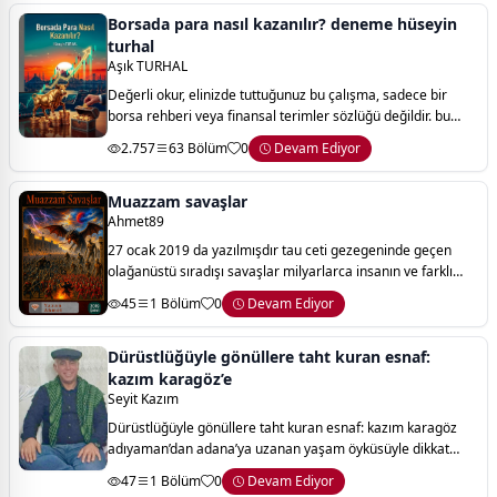
Borsada para nasıl kazanılır? deneme hüseyin
turhal
Aşık TURHAL
Değerli okur, elinizde tuttuğunuz bu çalışma, sadece bir
borsa rehberi veya finansal terimler sözlüğü değildir. bu
kitap, bilginin, tecrübenin ve sabrın imbiğinden süzülerek
2.757
63 Bölüm
0
Devam Ediyor
hazırlanmış bir finansal
Muazzam savaşlar
Ahmet89
27 ocak 2019 da yazılmışdır tau ceti gezegeninde geçen
olağanüstü sıradışı savaşlar milyarlarca insanın ve farklı
ırkların hayatta kalma mücadelesi 150.000 km büyük olan
45
1 Bölüm
0
Devam Ediyor
tau ceti hd 100 e gezegenin
Dürüstlüğüyle gönüllere taht kuran esnaf:
kazım karagöz’e
Seyit Kazım
Dürüstlüğüyle gönüllere taht kuran esnaf: kazım karagöz
adıyaman’dan adana’ya uzanan yaşam öyküsüyle dikkat
çeken esnaf, şair ve toplum önderi kazım karagöz, hem
47
1 Bölüm
0
Devam Ediyor
ticari hayatındaki başarısı hem de