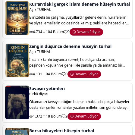
Kur'an'daki gerçek islam deneme hüseyin turhal
Aşık TURHAL
Elinizdeki bu çalışma, yüzyıllardır geleneklerin, hurafelerin
ve siyasi emellerin gölgesinde kalmış; şekillere hapsedilerek
özünden koparılmış bir inancın, asıl kaynağına yani
4.734
104 Bölüm
0
Devam Ediyor
kur’an’daki gerçek islam
Zengin düşünce deneme hüseyin turhal
Aşık TURHAL
İnsanlık tarihi boyunca servet, hep dışarıda aranan,
peşinden koşulan ve genellikle şansla ya da amansız bir
mücadeleyle elde edileceği düşünülen somut bir kavram
4.131
94 Bölüm
0
Devam Ediyor
olarak görüldü. ancak asırların bilge
Savaşın yetimleri
türkü diyarı
Okumanızı tavsiye ettiğim bu eser: hakkında çokça hikayeler
destanlar şiirler romanlar yazılan milletimizin gönlünde ayrı
yeri olan çanakkale savaş ları sonrası bir daha dönmeyen iki
1.372
18 Bölüm
2
Devam Ediyor
kardeşin geride k
Borsa hikayeleri hüseyin turhal