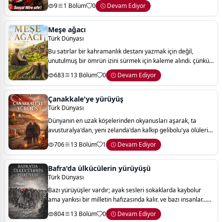
afrika’daki çocuklar için: teknoloji transferiyle açlığa karşı
9
1 Bölüm
0
Devam Ediyor
sürdür
Meşe ağacı
Türk Dünyası
Bu satırlar bir kahramanlık destanı yazmak için değil,
unutulmuş bir ömrün izini sürmek için kaleme alındı. çünkü
bazı hayatlar vardır; ne kadar sessiz yaşanmış olursa olsun,
683
13 Bölüm
0
Devam Ediyor
içlerinde bir çağın kırıl
Çanakkale'ye yürüyüş
Türk Dünyası
Dünyanın en uzak köşelerinden okyanusları aşarak, ta
avusturalya'dan, yeni zelanda'dan kalkıp gelibolu'ya ölülerini
ziyarete gelen düşmanlarımızla, bir adımlık yolu yürümeye
706
13 Bölüm
1
Devam Ediyor
üşenen bizler yarın huzuru
Bafra'da ülkücülerin yürüyüşü
Türk Dünyası
Bazı yürüyüşler vardır; ayak sesleri sokaklarda kaybolur
ama yankısı bir milletin hafızasında kalır. ve bazı insanlar…
kendi geleceklerini bir kenara bırakıp, bir ülkenin yarınını
804
13 Bölüm
0
Devam Ediyor
omuzlarında taşır.