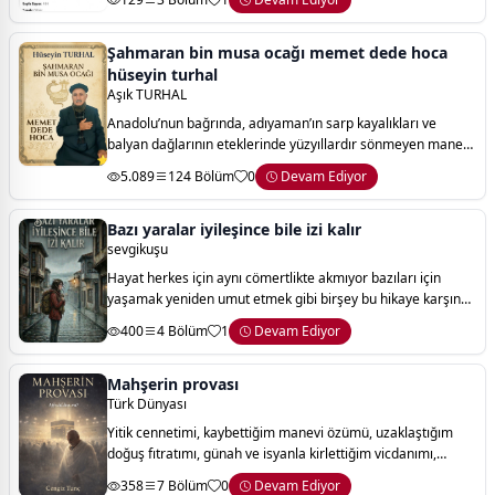
ve verdiğimi de sanıyoru
Şahmaran bin musa ocağı memet dede hoca
hüseyin turhal
Aşık TURHAL
Anadolu’nun bağrında, adıyaman’ın sarp kayalıkları ve
balyan dağlarının eteklerinde yüzyıllardır sönmeyen manevi
bir meşale parıldıyor: şahmaran bin musa ocağı. bu kitap;
5.089
124 Bölüm
0
Devam Ediyor
ömrünü hakk’ın kelamına, kur'
Bazı yaralar iyileşince bile izi kalır
sevgikuşu
Hayat herkes için aynı cömertlikte akmıyor bazıları için
yaşamak yeniden umut etmek gibi birşey bu hikaye karşına
çıkan engelleri aşmak için birbirinin elini her daim tutmaya
400
4 Bölüm
1
Devam Ediyor
çalışan anneyle küçük bir
Mahşerin provası
Türk Dünyası
Yitik cennetimi, kaybettiğim manevi özümü, uzaklaştığım
doğuş fıtratımı, günah ve isyanla kirlettiğim vicdanımı,
harabeye dönen yüreğimi, eski ve modern hurafelerin
358
7 Bölüm
0
Devam Ediyor