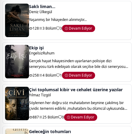
Saklı liman...
Deniz Ülkegül
Yaşanmış bir hikayeden alınmıştır...
128
3 Bölüm
3
Devam Ediyor
Ekip işi
EngelsizRuhum
Gerçek hayat hikayesinden uyarlanan polisiye dizi
seneryosu türk edebiyatı olarak seçilse bile dizi seneryosu
olarak anlatılmaktadır. dizide olaylar gerçek yaşanmış olan
258
4 Bölüm
1
Devam Ediyor
olaylardan uyarlama. tamamiyle
Çivi toplumsal kibir ve cehalet üzerine yazılar
Yılmaz Tizgöl
Söylenen her doğru söz muhatabının beynine çakılmış bir
çividir. temenni edilirki ,muhatabını bu ölümcül uykusundan
bir an önce uyandırsın. yılmaz tizgöl
887
25 Bölüm
0
Devam Ediyor
Geleceğin tohumları