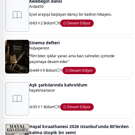
Kelebeğin dansı
Arda450
İçsel arayışa başlayan dansçı bir kadının hikayesi.
83
2 Bölüm
0
Devam Ediyor
Sinema defteri
hulyaperest
“film biter. ışıklar yanar. ama bazı sahneler, içimizde
yaşamaya devam eder.”
449
9 Bölüm
1
Devam Ediyor
Aşk şarkılarında kahroldum
hayatinsanazor
.
35
1 Bölüm
0
Devam Ediyor
Hayal kıraathanesi 2026 istanbul’unda 80’lerden
kalma ütopik bir semt