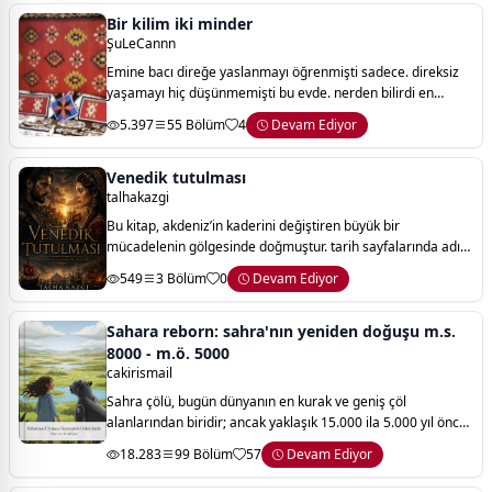
Bir kilim iki minder
ŞuLeCannn
Emine bacı direğe yaslanmayı öğrenmişti sadece. direksiz
yaşamayı hiç düşünmemişti bu evde. nerden bilirdi en
sevdiği adamın bu evi terk edeceğini. geçici mutluluklar
5.397
55 Bölüm
4
Devam Ediyor
uğruna, direğinin devrileceğini.
Venedik tutulması
talhakazgi
Bu kitap, akdeniz’in kaderini değiştiren büyük bir
mücadelenin gölgesinde doğmuştur. tarih sayfalarında adı
geçen savaşlar, donanmalar ve imparatorluklar aslında
549
3 Bölüm
0
Devam Ediyor
sadece taşın, toprağın ve denizin deği
Sahara reborn: sahra'nın yeniden doğuşu m.s.
8000 - m.ö. 5000
cakirismail
Sahra çölü, bugün dünyanın en kurak ve geniş çöl
alanlarından biridir; ancak yaklaşık 15.000 ila 5.000 yıl önce
bu topraklar göllerle dolu, otlaklarla kaplı ve yaşamla iç içe
18.283
99 Bölüm
57
Devam Ediyor
bir ekosisteme sahipti. b