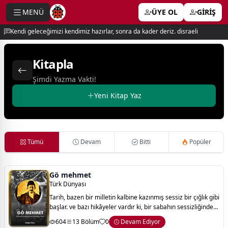
MENÜ
ÜYE OL
GİRİŞ
e menu
Kendi geleceğimizi kendimiz hazırlar, sonra da kader deriz. disraeli
Kitapla
Şimdi Yazma Vakti!
Yeni Kitap Yaz
Tümü
Devam
Bitti
Popüler
Gö mehmet
Türk Dünyası
Tarih, bazen bir milletin kalbine kazınmış sessiz bir çığlık gibi
başlar. ve bazı hikâyeler vardır ki, bir sabahın sessizliğinde
kopan bir fırtınayla yazılır; geriye yalnızca duman, hatıra ve
604
13 Bölüm
0
Devam Ediyor
ağır bi