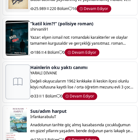
köşe yazılarımın bir araya getirilmesinden oluşmaktadır.
25.989
220 Bölüm
16
Devam Ediyor
kitap, tek bir konuya de
“katil kim?!” (polisiye roman)
shirvani91
Yazar: elşen ismail not: romandaki karakterler ve olaylar
tamamen kurgusaldır ve gerçekliği yansıtmaz. roman
herhangi bir mesaj içermez, sadece merak uyandırmak
186
4 Bölüm
0
Devam Ediyor
amacıyla yazılmıştır.
Hainlerin oku yaktı canımı
YARALI DİVANE
Değeli okuyucularım 1962 kırıkkake ili keskin ilçesi olunlu
köyü nüfusuna kayıtlı lise / orta öğretim mezunu evli 3 çocuk
sahibi kültür ve turizm bakanlığı kimlikli halk şairiyim.
33
1 Bölüm
0
Devam Ediyor
hayatımda yaşadığım
Sus/adım harput
İrfankarabuluT
Anadolunun tarihte göç almış kasabasında çocukluğumun
en güzel yıllarını yaşadım. bende doğunun paris lakaplı şehri
elazığ'a ekmeği ve suyu hatırına karşılığını vermek istedim
129
3 Bölüm
1
Devam Ediyor