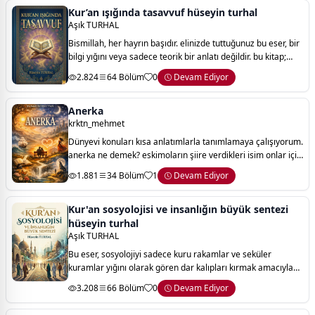
Kur’an ışığında tasavvuf hüseyin turhal
Aşık TURHAL
Bismillah, her hayrın başıdır. elinizde tuttuğunuz bu eser, bir
bilgi yığını veya sadece teorik bir anlatı değildir. bu kitap;
ruhun gurbetinden asıl vatanına duyduğu özlemin, kâinatın
2.824
64 Bölüm
0
Devam Ediyor
kalbi olan kur
Anerka
krktn_mehmet
Dünyevi konuları kısa anlatımlarla tanımlamaya çalışıyorum.
anerka ne demek? eskimoların şiire verdikleri isim onlar için
şiir bir nefer almak kadar önemli.
1.881
34 Bölüm
1
Devam Ediyor
Kur'an sosyolojisi ve insanlığın büyük sentezi
hüseyin turhal
Aşık TURHAL
Bu eser, sosyolojiyi sadece kuru rakamlar ve seküler
kuramlar yığını olarak gören dar kalıpları kırmak amacıyla
kaleme alınmıştır. "kur’an sosyolojisi ve insanlığın büyük
3.208
66 Bölüm
0
Devam Ediyor
sentezi", ilahi vahyin sunduğ