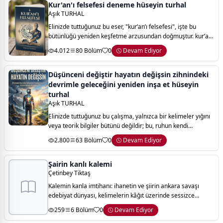
Kur'an'ı felsefesi deneme hüseyin turhal
Aşık TURHAL
Elinizde tuttuğunuz bu eser, "kur’an’ı felsefesi", işte bu
bütünlüğü yeniden keşfetme arzusundan doğmuştur. kur’an;
sadece bir inanç kitabı, bir emirler ve yasaklar manzumesi
4.012
80 Bölüm
0
Devam Ediyor
değildir. o; aklı özgürle
Düşünceni değiştir hayatın değişsin zihnindeki
devrimle geleceğini yeniden inşa et hüseyin
turhal
Aşık TURHAL
Elinizde tuttuğunuz bu çalışma, yalnızca bir kelimeler yığını
veya teorik bilgiler bütünü değildir; bu, ruhun kendi
derinliklerine yaptığı en cesur yolculuğun haritasıdır. insanlık
2.800
63 Bölüm
0
Devam Ediyor
tarihi boyunca aran
Şairin kanlı kalemi
Çetinbey Tiktaş
Kalemin kanla imtihanı: ihanetin ve şiirin ankara savaşı
edebiyat dünyası, kelimelerin kâğıt üzerinde sessizce
süzüldüğü bir liman olarak bilinir. ancak bu romanda şiir; bir
259
6 Bölüm
0
Devam Ediyor
yaşam mücadelesinin, kar