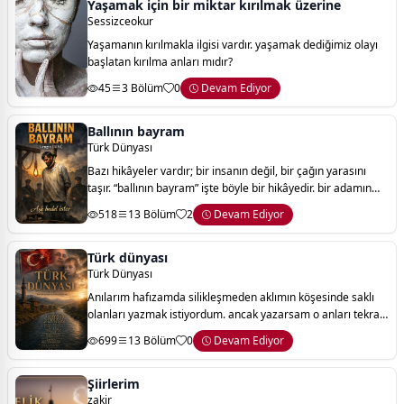
Yaşamak için bir miktar kırılmak üzerine
Sessizceokur
Yaşamanın kırılmakla ilgisi vardır. yaşamak dediğimiz olayı
başlatan kırılma anları mıdır?
45
3 Bölüm
0
Devam Ediyor
Ballının bayram
Türk Dünyası
Bazı hikâyeler vardır; bir insanın değil, bir çağın yarasını
taşır. “ballının bayram” işte böyle bir hikâyedir. bir adamın
kaderine yazılmış bir son gibi görünür… ama aslında,
518
13 Bölüm
2
Devam Ediyor
susanların, korkanların
Türk dünyası
Türk Dünyası
Anılarım hafızamda silikleşmeden aklımın köşesinde saklı
olanları yazmak istiyordum. ancak yazarsam o anları tekrar
yaşayabileceğime inanıyordum. anılarımı sonsuza dek
699
13 Bölüm
0
Devam Ediyor
saklamak istiyordum. çalkantılı
Şiirlerim
zakir