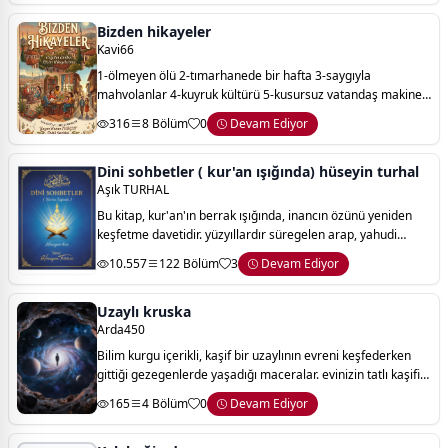
Bizden hikayeler
Kavi66
1-ölmeyen ölü 2-tımarhanede bir hafta 3-saygıyla
mahvolanlar 4-kuyruk kültürü 5-kusursuz vatandaş makinesi
6-kelimelerle yaşama kılavuzu 7-turşucu hurşit 8-yaşamanın
316
8 Bölüm
0
Devam Ediyor
kuralı
Dini sohbetler ( kur'an ışığında) hüseyin turhal
Aşık TURHAL
Bu kitap, kur'an'ın berrak ışığında, inancın özünü yeniden
keşfetme davetidir. yüzyıllardır süregelen arap, yahudi
gelenekleri ve mitolojik rivayetlerle perdelenmiş olan
10.557
122 Bölüm
3
Devam Ediyor
gerçek dini, akıl ve sorgulam
Uzaylı kruska
Arda450
Bilim kurgu içerikli, kaşif bir uzaylının evreni keşfederken
gittiği gezegenlerde yaşadığı maceralar. evinizin tatlı kaşifi
maceralarıyla karşınızda:)
165
4 Bölüm
0
Devam Ediyor