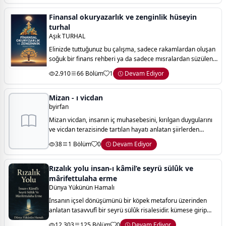
Finansal okuryazarlık ve zenginlik hüseyin
turhal
Aşık TURHAL
Elinizde tuttuğunuz bu çalışma, sadece rakamlardan oluşan
soğuk bir finans rehberi ya da sadece mısralardan süzülen
lirik bir öğütler dizisi değildir. bu kitap; mülkiyetin ruhuyla,
2.910
66 Bölüm
1
Devam Ediyor
ruhun mülkiyeti ara
Mizan - ı vicdan
byirfan
Mizan vicdan, insanın iç muhasebesini, kırılgan duygularını
ve vicdan terazisinde tartılan hayatı anlatan şiirlerden
oluşur. aşk, yalnızlık, pişmanlık ve umut arasında gidip gelen
38
1 Bölüm
0
Devam Ediyor
dizeler; okuru kendi
Rızalık yolu insan-ı kâmil’e seyrü sülûk ve
mârifettulaha erme
Dünya Yükünün Hamalı
İnsanın içsel dönüşümünü bir köpek metaforu üzerinden
anlatan tasavvufî bir seyrü sülûk risalesidir. kümese girip
tavukları yiyen köpeğin hikâyesi, bilinçsizlikten farkındalığa,
12.303
125 Bölüm
0
Devam Ediyor