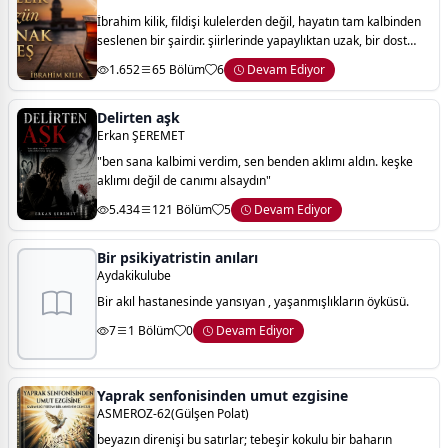
İbrahim kilik, fildişi kulelerden değil, hayatın tam kalbinden
seslenen bir şairdir. şiirlerinde yapaylıktan uzak, bir dost
sohbetinin sıcaklığı vardır. okuyucu onun bir mısrasına denk
1.652
65 Bölüm
6
Devam Ediyor
geldiğinde, yab
Delirten aşk
Erkan ŞEREMET
"ben sana kalbimi verdim, sen benden aklımı aldın. keşke
aklımı değil de canımı alsaydın"
5.434
121 Bölüm
5
Devam Ediyor
Bir psikiyatristin anıları
Aydakikulube
Bir akıl hastanesinde yansıyan , yaşanmışlıkların öyküsü.
7
1 Bölüm
0
Devam Ediyor
Yaprak senfonisinden umut ezgisine
ASMEROZ-62(Gülşen Polat)
​beyazın direnişi bu satırlar; tebeşir kokulu bir baharın