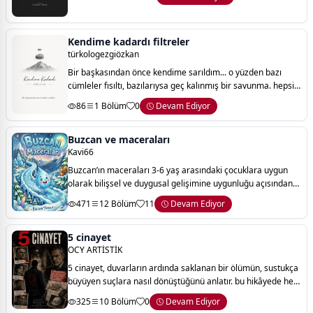
Kendime kadardı filtreler
türkologezgiözkan
Bir başkasından önce kendime sarıldım... o yüzden bazı
cümleler fısıltı, bazılarıysa geç kalınmış bir savunma. hepsi
kendime kadardı.
86
1 Bölüm
0
Devam Ediyor
Buzcan ve maceraları
Kavi66
Buzcan’ın maceraları 3-6 yaş arasındaki çocuklara uygun
olarak bilişsel ve duygusal gelişimine uygunluğu açısından
pedagoji uzmanları tarafından kontrol edilmiştir 1- ilk
471
12 Bölüm
11
Devam Ediyor
seyahat 2- çiftlikte 3- lu
5 cinayet
OCY ARTİSTİK
5 cinayet, duvarların ardında saklanan bir ölümün, sustukça
büyüyen suçlara nasıl dönüştüğünü anlatır. bu hikâyede her
oda bir sır, her çizgi bir iz, her sessizlik bir tanıktır.
325
10 Bölüm
0
Devam Ediyor