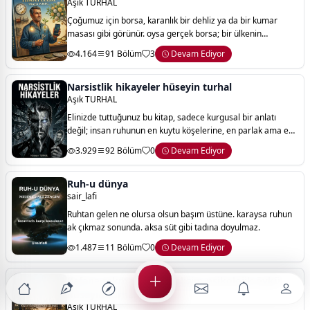
Aşık TURHAL
Çoğumuz için borsa, karanlık bir dehliz ya da bir kumar
masası gibi görünür. oysa gerçek borsa; bir ülkenin
üretimine ortak olmak, geleceğe tohum ekmek ve zamanın
4.164
91 Bölüm
3
Devam Ediyor
mucizevi gücüne güvenmektir. bir elek
Narsistlik hikayeler hüseyin turhal
Aşık TURHAL
Elinizde tuttuğunuz bu kitap, sadece kurgusal bir anlatı
değil; insan ruhunun en kuytu köşelerine, en parlak ama en
soğuk zirvelerine yapılmış bir yolculuktur. narsistlik
3.929
92 Bölüm
0
Devam Ediyor
hikayeler, bir insanın kendi
Ruh-u dünya
sair_lafi
Ruhtan gelen ne olursa olsun başım üstüne. karaysa ruhun
ak çıkmaz sonunda. aksa süt gibi tadına doyulmaz.
1.487
11 Bölüm
0
Devam Ediyor
Kafana takma kişisel gelişim psikolojik öykü
hüseyin turhal
Aşık TURHAL