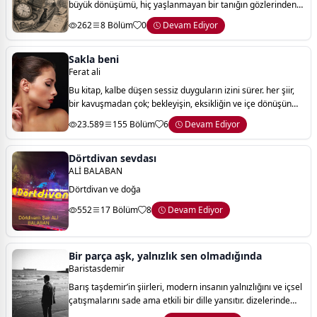
büyük dönüşümü, hiç yaşlanmayan bir tanığın gözlerinden
anlatır. murat; savaşların, devrimlerin, darbelerin, göçlerin,
262
8 Bölüm
0
Devam Ediyor
sevinçlerin ve kayıpların aras
Sakla beni
Ferat ali
Bu kitap, kalbe düşen sessiz duyguların izini sürer. her şiir,
bir kavuşmadan çok; bekleyişin, eksikliğin ve içe dönüşün
hikâyesidir.
23.589
155 Bölüm
6
Devam Ediyor
Dörtdivan sevdası
ALİ BALABAN
Dörtdivan ve doğa
552
17 Bölüm
8
Devam Ediyor
Bir parça aşk, yalnızlık sen olmadığında
Baristasdemir
Barış taşdemir’in şiirleri, modern insanın yalnızlığını ve içsel
çatışmalarını sade ama etkili bir dille yansıtır. dizelerinde
görünenin ötesinde, derin bir sorgulama ve duygusal