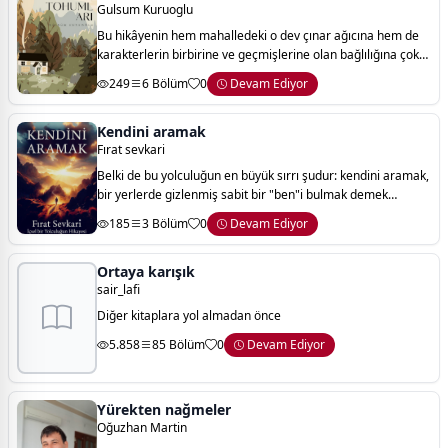
Gulsum Kuruoglu
Bu hikâyenin hem mahalledeki o dev çınar ağıcına hem de
karakterlerin birbirine ve geçmişlerine olan bağlılığına çok
güzel bir gönderme yapıyor.
249
6 Bölüm
0
Devam Ediyor
Kendini aramak
Fırat sevkari
Belki de bu yolculuğun en büyük sırrı şudur: kendini aramak,
bir yerlerde gizlenmiş sabit bir "ben"i bulmak demek
değildir. insan, aradıkça ve seçtikçe kendini inşa eder.
185
3 Bölüm
0
Devam Ediyor
yaşadığı acılara verdiği yanı
Ortaya karışık
sair_lafi
Diğer kitaplara yol almadan önce
5.858
85 Bölüm
0
Devam Ediyor
Yürekten nağmeler
Oğuzhan Martin