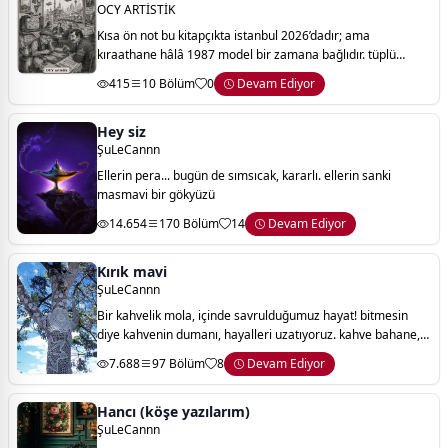
OCY ARTİSTİK
Kısa ön not bu kitapçıkta istanbul 2026’dadır; ama
kıraathane hâlâ 1987 model bir zamana bağlıdır. tüplü
televizyon güncel haber verir, dantel örtü geleceği örter, çay
415
10 Bölüm
0
Devam Ediyor
bardağı ise memleketin bütün
Hey siz
ŞuLeCannn
Ellerin pera... bugün de sımsıcak, kararlı. ellerin sanki
masmavi bir gökyüzü
14.654
170 Bölüm
14
Devam Ediyor
Kırık mavi
ŞuLeCannn
Bir kahvelik mola, içinde savrulduğumuz hayat! bitmesin
diye kahvenin dumanı, hayalleri uzatıyoruz. kahve bahane,
yüzyıllardır hep aynı şeyi arıyoruz. 'sevgi tekrar ediyor
7.688
97 Bölüm
8
Devam Ediyor
yüreğimizde... kahve tad
Hancı (köşe yazılarım)
ŞuLeCannn