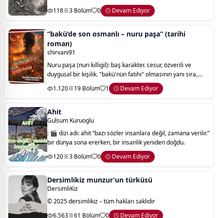
hayatı bir “önce” ve “sonra” olarak ikiye ayrılır. 6 şubat 2023
118
3 Bölüm
0
Devam Ediyor
de böyle bir tariht
“bakü’de son osmanlı – nuru paşa” (tarihi
roman)
shirvani91
Nuru paşa (nuri killigil): baş karakter. cesur, özverili ve
duygusal bir kişilik. "bakü'nün fatihi" olmasının yanı sıra,
hayatının sonuna kadar azerbaycan'ın bağımsızlığına sadık
1.120
19 Bölüm
1
Devam Ediyor
kalan bir vatanseveri
Ahit
Gulsum Kuruoglu
: 🎬 dizi adı: ahit “bazı sözler insanlara değil, zamana verilir.”
bir dünya sona ererken, bir insanlık yeniden doğdu.
120
3 Bölüm
0
Devam Ediyor
Dersimlikiz munzur’un türküsü
DersimliKiz
© 2025 dersimlikiz – tüm hakları saklıdır
6.563
61 Bölüm
0
Devam Ediyor