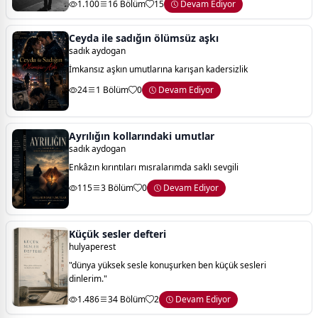
1.100
16 Bölüm
15
Devam Ediyor
yoğunluk vardır. şai
Ceyda ile sadığın ölümsüz aşkı
sadık aydogan
İmkansız aşkın umutlarına karışan kadersizlik
24
1 Bölüm
0
Devam Ediyor
Ayrılığın kollarındaki umutlar
sadık aydogan
Enkâzın kırıntıları mısralarımda saklı sevgili
115
3 Bölüm
0
Devam Ediyor
Küçük sesler defteri
hulyaperest
"dünya yüksek sesle konuşurken ben küçük sesleri
dinlerim."
1.486
34 Bölüm
2
Devam Ediyor