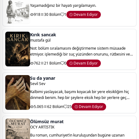
Yaşamadığınız bir hayatı yargılamayın.
918
30 Bölüm
1
Devam Ediyor
Kırık sancak
mustafa gül
Not: bölüm sıralamasını değiştirmeme sistem müsaade
etmiyor. işlemediği bir suç yüzünden onurunu, rütbesini ve
ailesini kaybeden bir subayın; sükût, sabır ve imanla ördüğü
762
21 Bölüm
0
Devam Ediyor
onur mücadelesini anlatan k
Su da yanar
Sevil Sev
Kalbimi yaslayacak, başımı koyacak bir yere eksikliğim hiç
dinmedi benim. hep bir şeylere eksik hep bir yerlere geç
kalmışlık...garip bir duygu. nerede neyin eksik olduğunu
5.065
62 Bölüm
25
Devam Ediyor
bilmeden bilinçaltı k
Ölümsüz murat
OCY ARTİSTİK
Bu roman, cumhuriyet’in kuruluşundan bugüne uzanan