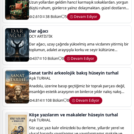
Uzun yollardan geldim hancı! karmaşık sokaklardan. yorgun
düştü ruhum, günlerce yalnız dolaşmaktan. güzel dostların
yoldaşlığını aradım bir ömür, sıcaklığına kandım tekil
2.610
38 Bölüm
5
Devam Ediyor
aşkların. aşkı tek bir kapıda
Dar ağacı
OCY ARTİSTİK
Dar ağacı, uzay çağında yükselmiş ama vicdanını yitirmiş bir
toplumun, adalet arayışıyla korku ve seyir kültürüne
dönüşen karanlık yolculuğunu anlatan distopik bir hikâyedir.
437
10 Bölüm
0
Devam Ediyor
Sanat tarihi arkeolojik bakış hüseyin turhal
Aşık TURHAL
Anadolu, üzerine basıp geçtiğimiz bir toprak parçası değil,
insanlığın estetik arayışının on binlerce yıldır nakış nakış
işlendiği devasa bir hafızadır. bir kaya mezarının sükuneti,
4.814
108 Bölüm
0
Devam Ediyor
bir sütun başlığın
Köşe yazılarım ve makaleler hüseyin turhal
Aşık TURHAL
Söz uçar, yazı kalır elinizdeki bu derleme, yıllardır yerel ve
ulusal basında yayınlanmış ve yayınlanmamış makale ve