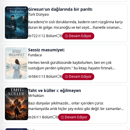
Giresun'un dağlarında bir parıltı
Türk Dünyası
Karadeniz’in sisli doruklarında, kaderin sert rüzgârına karşı
duran iki gölge: micanoğlu ve kel seyit… ihanetle sınanan
mertlik, dağların sessizliğinde yankılanır. bir yanda dostluk,
722
12 Bölüm
0
Devam Ediyor
bir yanda pusuda
Sessiz masumiyet:
Fundaca
Herkes kendi gürültüsünde kaybolurken, ben en çok
sustuğum yerden iyileştim." bu kitap; hayatın fırtınalı
yollarından geçmiş, kırgınlıklarını sessizce göğüslemiş ama
584
13 Bölüm
6
Devam Ediyor
içindeki saf kalbi ve sadakat aray
Taht ve küller ı: eğilmeyen
Mrhaktan
Bazı dünyalar yıkılmazdır… onlar içeriden çürür.
maritanya’da artık hiçbir şey eskisi gibi değil. bir zamanlar
tek bir irade altında birleşmiş olan bu topraklar, şimdilerde
26
1 Bölüm
0
Devam Ediyor
korku, güç ve sessizlikl