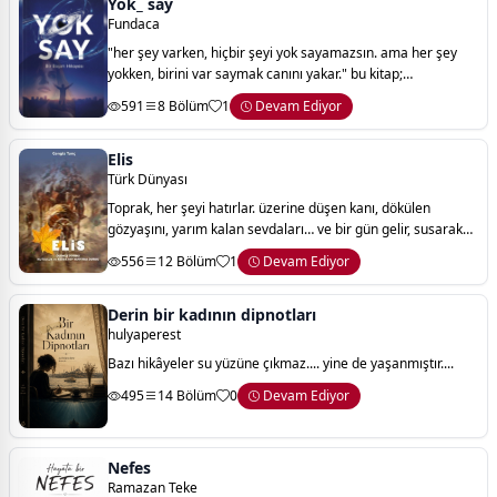
Yok_ say
Fundaca
"her şey varken, hiçbir şeyi yok sayamazsın. ama her şey
yokken, birini var saymak canını yakar." ​bu kitap;
söylenmemiş sözlerin, görülmemiş yüzlerin ve kalbin en
591
8 Bölüm
1
Devam Ediyor
kuytu köşesinde sessizce bekl
Elis
Türk Dünyası
Toprak, her şeyi hatırlar. üzerine düşen kanı, dökülen
gözyaşını, yarım kalan sevdaları… ve bir gün gelir, susarak
konuşur. “elis” işte o suskunluğun içinden doğan bir
556
12 Bölüm
1
Devam Ediyor
hikâyedir. aynı toprağın çocukla
Derin bir kadının dipnotları
hulyaperest
Bazı hikâyeler su yüzüne çıkmaz.... yine de yaşanmıştır....
495
14 Bölüm
0
Devam Ediyor
Nefes
Ramazan Teke