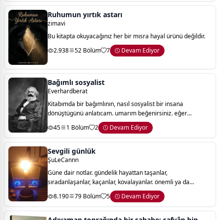
Ruhumun yırtık astarı
zimavi
Bu kitapta okuyacağınız her bir mısra hayal ürünü değildir.
2.938
52 Bölüm
7
Devam Ediyor
Bağımlı sosyalist
Everhardberat
Kitabımda bir bağımlının, nasıl sosyalist bir insana
dönüştügünü anlatıcam. umarım beğenirsiniz. eğer
beğenilirse devamı gelicek sürekli olarak inşallah.
45
1 Bölüm
2
Devam Ediyor
Sevgili günlük
ŞuLeCannn
Güne dair notlar. gündelik hayattan taşanlar,
sıradanlaşanlar, kaçanlar, kovalayanlar. önemli ya da
önemsiz mevzular. algıya dönük gözlemler. algının ötesi
8.190
79 Bölüm
5
Devam Ediyor
bazen. rüyalar, burçlar, şaka şaka biraz da
Adıyaman toprağında bir sahabe: safvân bin