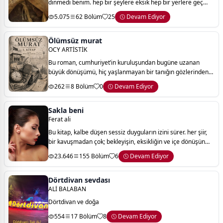
dinmedi benim. hep bir şeylere eksik hep bir yerlere geç
kalmışlık...garip bir duygu. nerede neyin eksik olduğunu
5.075
62 Bölüm
25
Devam Ediyor
bilmeden bilinçaltı k
Ölümsüz murat
OCY ARTİSTİK
Bu roman, cumhuriyet’in kuruluşundan bugüne uzanan
büyük dönüşümü, hiç yaşlanmayan bir tanığın gözlerinden
anlatır. murat; savaşların, devrimlerin, darbelerin, göçlerin,
262
8 Bölüm
0
Devam Ediyor
sevinçlerin ve kayıpların aras
Sakla beni
Ferat ali
Bu kitap, kalbe düşen sessiz duyguların izini sürer. her şiir,
bir kavuşmadan çok; bekleyişin, eksikliğin ve içe dönüşün
hikâyesidir.
23.646
155 Bölüm
6
Devam Ediyor
Dörtdivan sevdası
ALİ BALABAN
Dörtdivan ve doğa
554
17 Bölüm
8
Devam Ediyor