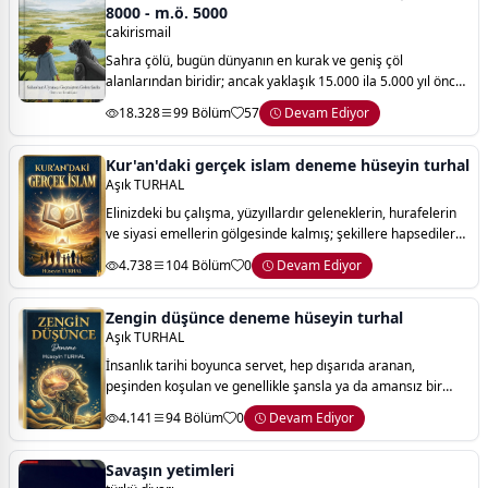
8000 - m.ö. 5000
cakirismail
Sahra çölü, bugün dünyanın en kurak ve geniş çöl
alanlarından biridir; ancak yaklaşık 15.000 ila 5.000 yıl önce
bu topraklar göllerle dolu, otlaklarla kaplı ve yaşamla iç içe
18.328
99 Bölüm
57
Devam Ediyor
bir ekosisteme sahipti. b
Kur'an'daki gerçek islam deneme hüseyin turhal
Aşık TURHAL
Elinizdeki bu çalışma, yüzyıllardır geleneklerin, hurafelerin
ve siyasi emellerin gölgesinde kalmış; şekillere hapsedilerek
özünden koparılmış bir inancın, asıl kaynağına yani
4.738
104 Bölüm
0
Devam Ediyor
kur’an’daki gerçek islam
Zengin düşünce deneme hüseyin turhal
Aşık TURHAL
İnsanlık tarihi boyunca servet, hep dışarıda aranan,
peşinden koşulan ve genellikle şansla ya da amansız bir
mücadeleyle elde edileceği düşünülen somut bir kavram
4.141
94 Bölüm
0
Devam Ediyor
olarak görüldü. ancak asırların bilge
Savaşın yetimleri