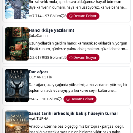
Bir kahvelik mola, içinde savrulduğumuz hayat! bitmesin
diye kahvenin dumanı, hayalleri uzatıyoruz. kahve bahane,
yüzyıllardır hep aynı şeyi arıyoruz. 'sevgi tekrar ediyor
7.714
97 Bölüm
8
Devam Ediyor
yüreğimizde... kahve tad
Hancı (köşe yazılarım)
ŞuLeCannn
Uzun yollardan geldim hancı! karmaşık sokaklardan. yorgun
düştü ruhum, günlerce yalnız dolaşmaktan. güzel dostların
yoldaşlığını aradım bir ömür, sıcaklığına kandım tekil
2.617
38 Bölüm
5
Devam Ediyor
aşkların. aşkı tek bir kapıda
Dar ağacı
OCY ARTİSTİK
Dar ağacı, uzay çağında yükselmiş ama vicdanını yitirmiş bir
toplumun, adalet arayışıyla korku ve seyir kültürüne
dönüşen karanlık yolculuğunu anlatan distopik bir hikâyedir.
437
10 Bölüm
0
Devam Ediyor
Sanat tarihi arkeolojik bakış hüseyin turhal
Aşık TURHAL
Anadolu, üzerine basıp geçtiğimiz bir toprak parçası değil,
insanlığın estetik arayışının on binlerce yıldır nakış nakış