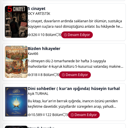
5 cinayet
OCY ARTİSTİK
5 cinayet, duvarların ardında saklanan bir ölümün, sustukça
büyüyen suçlara nasıl dönüştüğünü anlatır. bu hikâyede her
oda bir sır, her çizgi bir iz, her sessizlik bir tanıktır.
326
10 Bölüm
0
Devam Ediyor
Bizden hikayeler
Kavi66
1-ölmeyen ölü 2-tımarhanede bir hafta 3-saygıyla
mahvolanlar 4-kuyruk kültürü 5-kusursuz vatandaş makinesi
6-kelimelerle yaşama kılavuzu 7-turşucu hurşit 8-yaşamanın
318
8 Bölüm
0
Devam Ediyor
kuralı
Dini sohbetler ( kur'an ışığında) hüseyin turhal
Aşık TURHAL
Bu kitap, kur'an'ın berrak ışığında, inancın özünü yeniden
keşfetme davetidir. yüzyıllardır süregelen arap, yahudi
gelenekleri ve mitolojik rivayetlerle perdelenmiş olan
10.589
122 Bölüm
3
Devam Ediyor
gerçek dini, akıl ve sorgulam