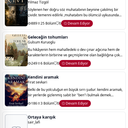
Yılmaz Tizgöl
Söylenen her doğru söz muhatabının beynine çakılmış bir
çividir. temenni edilirki ,muhatabını bu ölümcül uykusundan
bir an önce uyandırsın. yılmaz tizgöl
889
25 Bölüm
0
Devam Ediyor
Geleceğin tohumları
Gulsum Kuruoglu
Bu hikâyenin hem mahalledeki o dev çınar ağıcına hem de
karakterlerin birbirine ve geçmişlerine olan bağlılığına çok
güzel bir gönderme yapıyor.
249
6 Bölüm
0
Devam Ediyor
Kendini aramak
Fırat sevkari
Belki de bu yolculuğun en büyük sırrı şudur: kendini aramak,
bir yerlerde gizlenmiş sabit bir "ben"i bulmak demek
değildir. insan, aradıkça ve seçtikçe kendini inşa eder.
186
3 Bölüm
0
Devam Ediyor
yaşadığı acılara verdiği yanı
Ortaya karışık
sair_lafi