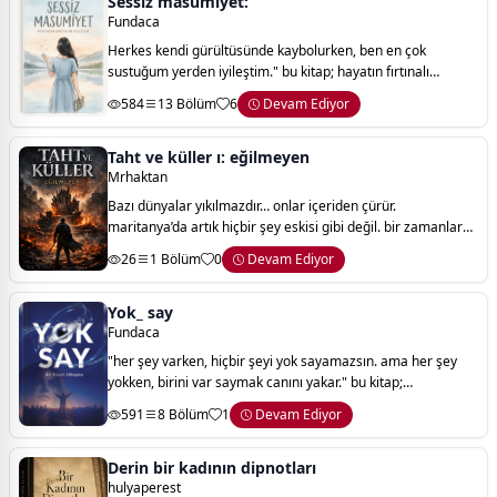
Sessiz masumiyet:
Fundaca
Herkes kendi gürültüsünde kaybolurken, ben en çok
sustuğum yerden iyileştim." bu kitap; hayatın fırtınalı
yollarından geçmiş, kırgınlıklarını sessizce göğüslemiş ama
584
13 Bölüm
6
Devam Ediyor
içindeki saf kalbi ve sadakat aray
Taht ve küller ı: eğilmeyen
Mrhaktan
Bazı dünyalar yıkılmazdır… onlar içeriden çürür.
maritanya’da artık hiçbir şey eskisi gibi değil. bir zamanlar
tek bir irade altında birleşmiş olan bu topraklar, şimdilerde
26
1 Bölüm
0
Devam Ediyor
korku, güç ve sessizlikl
Yok_ say
Fundaca
"her şey varken, hiçbir şeyi yok sayamazsın. ama her şey
yokken, birini var saymak canını yakar." ​bu kitap;
söylenmemiş sözlerin, görülmemiş yüzlerin ve kalbin en
591
8 Bölüm
1
Devam Ediyor
kuytu köşesinde sessizce bekl
Derin bir kadının dipnotları
hulyaperest