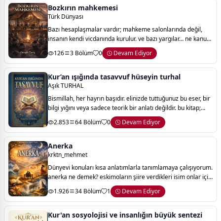
Bozkırın mahkemesi
Türk Dünyası
Bazı hesaplaşmalar vardır; mahkeme salonlarında değil,
insanın kendi vicdanında kurulur. ve bazı yargılar… ne kanun
kitaplarına sığar ne de dünyaya ait ölçülerle tartılır. onlar,
126
3 Bölüm
0
Devam Ediyor
inancın, sadakatin ve
Kur’an ışığında tasavvuf hüseyin turhal
Aşık TURHAL
Bismillah, her hayrın başıdır. elinizde tuttuğunuz bu eser, bir
bilgi yığını veya sadece teorik bir anlatı değildir. bu kitap;
ruhun gurbetinden asıl vatanına duyduğu özlemin, kâinatın
2.853
64 Bölüm
0
Devam Ediyor
kalbi olan kur
Anerka
krktn_mehmet
Dünyevi konuları kısa anlatımlarla tanımlamaya çalışıyorum.
anerka ne demek? eskimoların şiire verdikleri isim onlar için
şiir bir nefer almak kadar önemli.
1.926
34 Bölüm
1
Devam Ediyor
Kur'an sosyolojisi ve insanlığın büyük sentezi