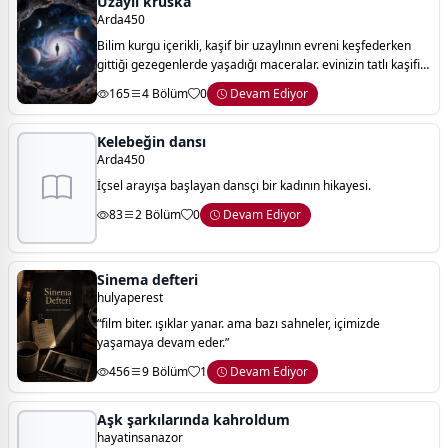
Uzaylı kruska
Arda450
Bilim kurgu içerikli, kaşif bir uzaylının evreni keşfederken
gittiği gezegenlerde yaşadığı maceralar. evinizin tatlı kaşifi
maceralarıyla karşınızda:)
165
4 Bölüm
0
Devam Ediyor
Kelebeğin dansı
Arda450
İçsel arayışa başlayan dansçı bir kadının hikayesi.
83
2 Bölüm
0
Devam Ediyor
Sinema defteri
hulyaperest
“film biter. ışıklar yanar. ama bazı sahneler, içimizde
yaşamaya devam eder.”
456
9 Bölüm
1
Devam Ediyor
Aşk şarkılarında kahroldum
hayatinsanazor