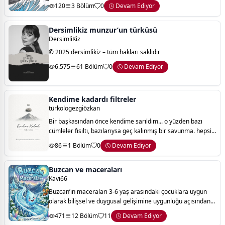
120
3 Bölüm
0
Devam Ediyor
Dersimlikiz munzur’un türküsü
DersimliKiz
© 2025 dersimlikiz – tüm hakları saklıdır
6.575
61 Bölüm
0
Devam Ediyor
Kendime kadardı filtreler
türkologezgiözkan
Bir başkasından önce kendime sarıldım... o yüzden bazı
cümleler fısıltı, bazılarıysa geç kalınmış bir savunma. hepsi
kendime kadardı.
86
1 Bölüm
0
Devam Ediyor
Buzcan ve maceraları
Kavi66
Buzcan’ın maceraları 3-6 yaş arasındaki çocuklara uygun
olarak bilişsel ve duygusal gelişimine uygunluğu açısından
pedagoji uzmanları tarafından kontrol edilmiştir 1- ilk
471
12 Bölüm
11
Devam Ediyor
seyahat 2- çiftlikte 3- lu