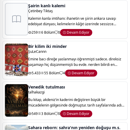
Şairin kanlı kalemi
Çetinbey Tiktaş
Kalemin kanla imtihanı: ihanetin ve şiirin ankara savaşı
edebiyat dünyası, kelimelerin kâğıt üzerinde sessizce
süzüldüğü bir liman olarak bilinir. ancak bu romanda şiir; bir
259
6 Bölüm
0
Devam Ediyor
yaşam mücadelesinin, kar
Bir kilim iki minder
ŞuLeCannn
Emine bacı direğe yaslanmayı öğrenmişti sadece. direksiz
yaşamayı hiç düşünmemişti bu evde. nerden bilirdi en
sevdiği adamın bu evi terk edeceğini. geçici mutluluklar
5.433
55 Bölüm
4
Devam Ediyor
uğruna, direğinin devrileceğini.
Venedik tutulması
talhakazgi
Bu kitap, akdeniz’in kaderini değiştiren büyük bir
mücadelenin gölgesinde doğmuştur. tarih sayfalarında adı
geçen savaşlar, donanmalar ve imparatorluklar aslında
549
3 Bölüm
0
Devam Ediyor
sadece taşın, toprağın ve denizin deği
Sahara reborn: sahra'nın yeniden doğuşu m.s.