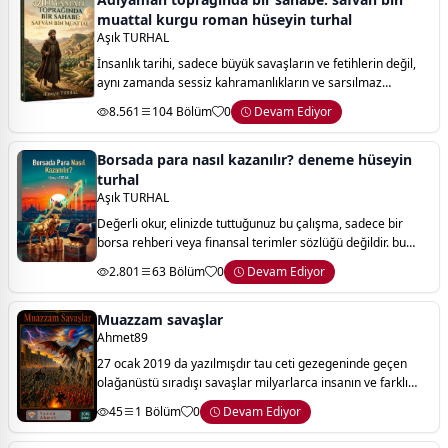
muattal kurgu roman hüseyin turhal
Aşık TURHAL
İnsanlık tarihi, sadece büyük savaşların ve fetihlerin değil,
aynı zamanda sessiz kahramanlıkların ve sarsılmaz
karakterlerin de tarihidir. bu kitabın sayfaları arasında
8.561
104 Bölüm
0
Devam Ediyor
bulacağınız yolculuk, medine’n
Borsada para nasıl kazanılır? deneme hüseyin
turhal
Aşık TURHAL
Değerli okur, elinizde tuttuğunuz bu çalışma, sadece bir
borsa rehberi veya finansal terimler sözlüğü değildir. bu
kitap, bilginin, tecrübenin ve sabrın imbiğinden süzülerek
2.801
63 Bölüm
0
Devam Ediyor
hazırlanmış bir finansal
Muazzam savaşlar
Ahmet89
27 ocak 2019 da yazılmışdır tau ceti gezegeninde geçen
olağanüstü sıradışı savaşlar milyarlarca insanın ve farklı
ırkların hayatta kalma mücadelesi 150.000 km büyük olan
45
1 Bölüm
0
Devam Ediyor
tau ceti hd 100 e gezegenin