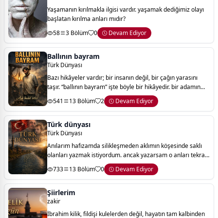
Yaşamanın kırılmakla ilgisi vardır. yaşamak dediğimiz olayı
başlatan kırılma anları mıdır?
58
3 Bölüm
0
Devam Ediyor
Ballının bayram
Türk Dünyası
Bazı hikâyeler vardır; bir insanın değil, bir çağın yarasını
taşır. “ballının bayram” işte böyle bir hikâyedir. bir adamın
kaderine yazılmış bir son gibi görünür… ama aslında,
541
13 Bölüm
2
Devam Ediyor
susanların, korkanların
Türk dünyası
Türk Dünyası
Anılarım hafızamda silikleşmeden aklımın köşesinde saklı
olanları yazmak istiyordum. ancak yazarsam o anları tekrar
yaşayabileceğime inanıyordum. anılarımı sonsuza dek
733
13 Bölüm
0
Devam Ediyor
saklamak istiyordum. çalkantılı
Şiirlerim
zakir
İbrahim kilik, fildişi kulelerden değil, hayatın tam kalbinden