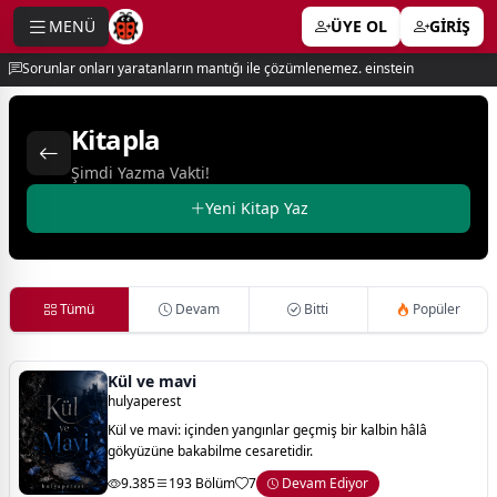
MENÜ
ÜYE OL
GİRİŞ
e menu
Sorunlar onları yaratanların mantığı ile çözümlenemez. einstein
Kitapla
Şimdi Yazma Vakti!
Yeni Kitap Yaz
Tümü
Devam
Bitti
Popüler
Kül ve mavi
hulyaperest
Kül ve mavi: içinden yangınlar geçmiş bir kalbin hâlâ
gökyüzüne bakabilme cesaretidir.
9.385
193 Bölüm
7
Devam Ediyor