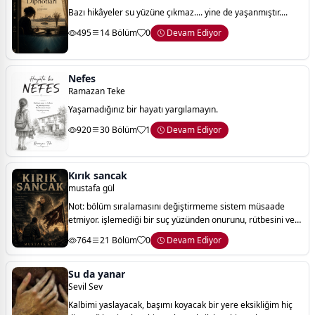
Bazı hikâyeler su yüzüne çıkmaz.... yine de yaşanmıştır....
495
14 Bölüm
0
Devam Ediyor
Nefes
Ramazan Teke
Yaşamadığınız bir hayatı yargılamayın.
920
30 Bölüm
1
Devam Ediyor
Kırık sancak
mustafa gül
Not: bölüm sıralamasını değiştirmeme sistem müsaade
etmiyor. işlemediği bir suç yüzünden onurunu, rütbesini ve
ailesini kaybeden bir subayın; sükût, sabır ve imanla ördüğü
764
21 Bölüm
0
Devam Ediyor
onur mücadelesini anlatan k
Su da yanar
Sevil Sev
Kalbimi yaslayacak, başımı koyacak bir yere eksikliğim hiç