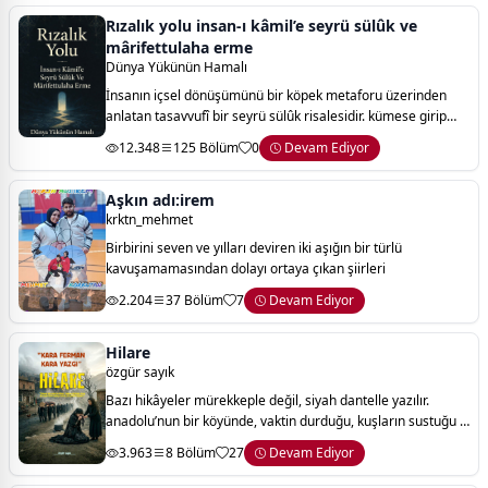
Rızalık yolu insan-ı kâmil’e seyrü sülûk ve
mârifettulaha erme
Dünya Yükünün Hamalı
İnsanın içsel dönüşümünü bir köpek metaforu üzerinden
anlatan tasavvufî bir seyrü sülûk risalesidir. kümese girip
tavukları yiyen köpeğin hikâyesi, bilinçsizlikten farkındalığa,
12.348
125 Bölüm
0
Devam Ediyor
suçtan telafiye uzanan
Aşkın adı:irem
krktn_mehmet
Birbirini seven ve yılları deviren iki aşığın bir türlü
kavuşamamasından dolayı ortaya çıkan şiirleri
2.204
37 Bölüm
7
Devam Ediyor
Hilare
özgür sayık
Bazı hikâyeler mürekkeple değil, siyah dantelle yazılır.
anadolu’nun bir köyünde, vaktin durduğu, kuşların sustuğu o
meşum sabahta; beyaz gelinlik kefen rengine büründü.
3.963
8 Bölüm
27
Devam Ediyor
hilare, kaynayan suyun sesinde