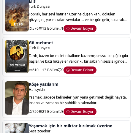
Elis
Türk Dünyası
Toprak, her şeyi hatırlar. üzerine düşen kanı, dökülen
gözyaşını, yarım kalan sevdaları… ve bir gün gelir, susarak
konuşur. “elis” işte o suskunluğun içinden doğan bir
576
13 Bölüm
1
Devam Ediyor
hikâyedir. aynı toprağın çocukla
Gö mehmet
Türk Dünyası
Tarih, bazen bir milletin kalbine kazınmış sessiz bir çığlık gibi
başlar. ve bazı hikâyeler vardır ki, bir sabahın sessizliğinde
kopan bir fırtınayla yazılır; geriye yalnızca duman, hatıra ve
610
13 Bölüm
0
Devam Ediyor
ağır bi
Köşe yazılarım
Halisyildiz
Yazmak, sadece kelimeleri yan yana getirmek değil; hayata,
insana ve zamana bir şahitlik bırakmaktır.
750
21 Bölüm
3
Devam Ediyor
Yaşamak için bir miktar kırılmak üzerine
Sessizceokur