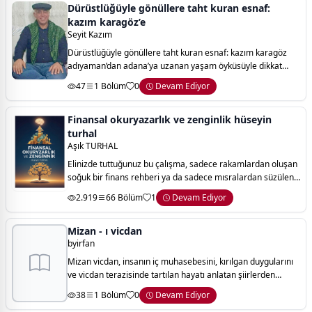
Dürüstlüğüyle gönüllere taht kuran esnaf:
kazım karagöz’e
Seyit Kazım
Dürüstlüğüyle gönüllere taht kuran esnaf: kazım karagöz
adıyaman’dan adana’ya uzanan yaşam öyküsüyle dikkat
çeken esnaf, şair ve toplum önderi kazım karagöz, hem
47
1 Bölüm
0
Devam Ediyor
ticari hayatındaki başarısı hem de
Finansal okuryazarlık ve zenginlik hüseyin
turhal
Aşık TURHAL
Elinizde tuttuğunuz bu çalışma, sadece rakamlardan oluşan
soğuk bir finans rehberi ya da sadece mısralardan süzülen
lirik bir öğütler dizisi değildir. bu kitap; mülkiyetin ruhuyla,
2.919
66 Bölüm
1
Devam Ediyor
ruhun mülkiyeti ara
Mizan - ı vicdan
byirfan
Mizan vicdan, insanın iç muhasebesini, kırılgan duygularını
ve vicdan terazisinde tartılan hayatı anlatan şiirlerden
oluşur. aşk, yalnızlık, pişmanlık ve umut arasında gidip gelen
38
1 Bölüm
0
Devam Ediyor
dizeler; okuru kendi