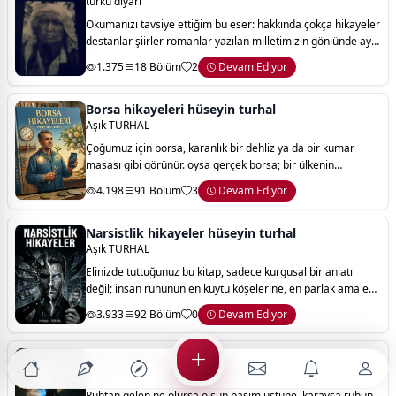
türkü diyarı
Okumanızı tavsiye ettiğim bu eser: hakkında çokça hikayeler
destanlar şiirler romanlar yazılan milletimizin gönlünde ayrı
yeri olan çanakkale savaş ları sonrası bir daha dönmeyen iki
1.375
18 Bölüm
2
Devam Ediyor
kardeşin geride k
Borsa hikayeleri hüseyin turhal
Aşık TURHAL
Çoğumuz için borsa, karanlık bir dehliz ya da bir kumar
masası gibi görünür. oysa gerçek borsa; bir ülkenin
üretimine ortak olmak, geleceğe tohum ekmek ve zamanın
4.198
91 Bölüm
3
Devam Ediyor
mucizevi gücüne güvenmektir. bir elek
Narsistlik hikayeler hüseyin turhal
Aşık TURHAL
Elinizde tuttuğunuz bu kitap, sadece kurgusal bir anlatı
değil; insan ruhunun en kuytu köşelerine, en parlak ama en
soğuk zirvelerine yapılmış bir yolculuktur. narsistlik
3.933
92 Bölüm
0
Devam Ediyor
hikayeler, bir insanın kendi
Ruh-u dünya
sair_lafi
Ruhtan gelen ne olursa olsun başım üstüne. karaysa ruhun