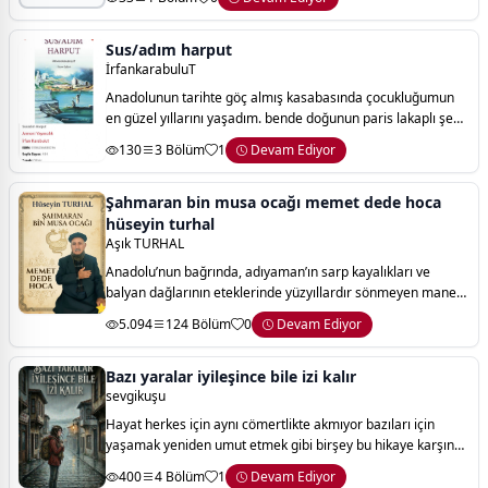
hayatımda yaşadığım
Sus/adım harput
İrfankarabuluT
Anadolunun tarihte göç almış kasabasında çocukluğumun
en güzel yıllarını yaşadım. bende doğunun paris lakaplı şehri
elazığ'a ekmeği ve suyu hatırına karşılığını vermek istedim
130
3 Bölüm
1
Devam Ediyor
ve verdiğimi de sanıyoru
Şahmaran bin musa ocağı memet dede hoca
hüseyin turhal
Aşık TURHAL
Anadolu’nun bağrında, adıyaman’ın sarp kayalıkları ve
balyan dağlarının eteklerinde yüzyıllardır sönmeyen manevi
bir meşale parıldıyor: şahmaran bin musa ocağı. bu kitap;
5.094
124 Bölüm
0
Devam Ediyor
ömrünü hakk’ın kelamına, kur'
Bazı yaralar iyileşince bile izi kalır
sevgikuşu
Hayat herkes için aynı cömertlikte akmıyor bazıları için
yaşamak yeniden umut etmek gibi birşey bu hikaye karşına
çıkan engelleri aşmak için birbirinin elini her daim tutmaya
400
4 Bölüm
1
Devam Ediyor
çalışan anneyle küçük bir