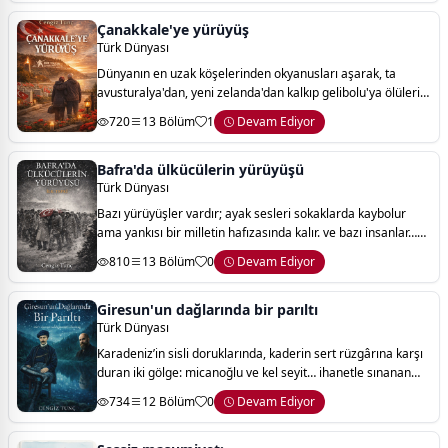
Çanakkale'ye yürüyüş
Türk Dünyası
Dünyanın en uzak köşelerinden okyanusları aşarak, ta
avusturalya'dan, yeni zelanda'dan kalkıp gelibolu'ya ölülerini
ziyarete gelen düşmanlarımızla, bir adımlık yolu yürümeye
720
13 Bölüm
1
Devam Ediyor
üşenen bizler yarın huzuru
Bafra'da ülkücülerin yürüyüşü
Türk Dünyası
Bazı yürüyüşler vardır; ayak sesleri sokaklarda kaybolur
ama yankısı bir milletin hafızasında kalır. ve bazı insanlar…
kendi geleceklerini bir kenara bırakıp, bir ülkenin yarınını
810
13 Bölüm
0
Devam Ediyor
omuzlarında taşır.
Giresun'un dağlarında bir parıltı
Türk Dünyası
Karadeniz’in sisli doruklarında, kaderin sert rüzgârına karşı
duran iki gölge: micanoğlu ve kel seyit… ihanetle sınanan
mertlik, dağların sessizliğinde yankılanır. bir yanda dostluk,
734
12 Bölüm
0
Devam Ediyor
bir yanda pusuda