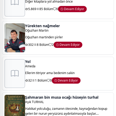
Diğer kitaplara yol almadan önce
5.869
85 Bölüm
0
Devam Ediyor
Yürekten nağmeler
Oğuzhan Martin
Oğuzhan martinden şiirler
302
8 Bölüm
2
Devam Ediyor
Yol
Ameda
Ellerim titriyor ama bedenim sakin
32
1 Bölüm
0
Devam Ediyor
Şahmaran bin musa ocağı hüseyin turhal
Aşık TURHAL
Hakikat yolculuğu, zamanın ötesinde, kaynağından kopup
gelen bir nurun yeryüzünü aydınlatmasıyla başlar.