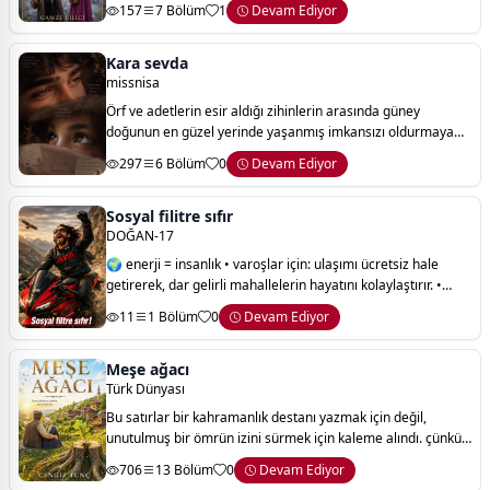
157
7 Bölüm
1
Devam Ediyor
Kara sevda
missnisa
Örf ve adetlerin esir aldığı zihinlerin arasında güney
doğunun en güzel yerinde yaşanmış imkansızı oldurmaya
çalışan iki gencin kara sevdasından esinlenip yazılmış ve
297
6 Bölüm
0
Devam Ediyor
beğeninize sunulmuş bir hikaye
Sosyal filitre sıfır
DOĞAN-17
🌍 enerji = insanlık • varoşlar için: ulaşımı ücretsiz hale
getirerek, dar gelirli mahallelerin hayatını kolaylaştırır. •
afrika’daki çocuklar için: teknoloji transferiyle açlığa karşı
11
1 Bölüm
0
Devam Ediyor
sürdür
Meşe ağacı
Türk Dünyası
Bu satırlar bir kahramanlık destanı yazmak için değil,
unutulmuş bir ömrün izini sürmek için kaleme alındı. çünkü
bazı hayatlar vardır; ne kadar sessiz yaşanmış olursa olsun,
706
13 Bölüm
0
Devam Ediyor
içlerinde bir çağın kırıl