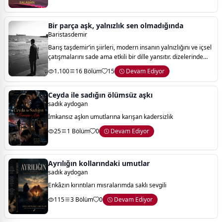
Bir parça aşk, yalnızlık sen olmadığında
Baristasdemir
Barış taşdemir’in şiirleri, modern insanın yalnızlığını ve içsel
çatışmalarını sade ama etkili bir dille yansıtır. dizelerinde
görünenin ötesinde, derin bir sorgulama ve duygusal
1.100
16 Bölüm
15
Devam Ediyor
yoğunluk vardır. şai
Ceyda ile sadığın ölümsüz aşkı
sadık aydogan
İmkansız aşkın umutlarına karışan kadersizlik
25
1 Bölüm
0
Devam Ediyor
Ayrılığın kollarındaki umutlar
sadık aydogan
Enkâzın kırıntıları mısralarımda saklı sevgili
115
3 Bölüm
0
Devam Ediyor