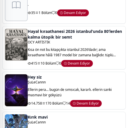
.
35
1 Bölüm
0
Devam Ediyor
Hayal kıraathanesi 2026 istanbul’unda 80’lerden
kalma ütopik bir semt
OCY ARTİSTİK
Kısa ön not bu kitapçıkta istanbul 2026’dadır; ama
kıraathane hâlâ 1987 model bir zamana bağlıdır. tüplü
televizyon güncel haber verir, dantel örtü geleceği örter, çay
415
10 Bölüm
0
Devam Ediyor
bardağı ise memleketin bütün
Hey siz
ŞuLeCannn
Ellerin pera... bugün de sımsıcak, kararlı. ellerin sanki
masmavi bir gökyüzü
14.758
170 Bölüm
14
Devam Ediyor
Kırık mavi
ŞuLeCannn