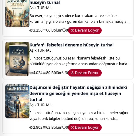
hüseyin turhal
Aşık TURHAL
Bu eser, sosyolojiyi sadece kuru rakamlar ve seküler
kuramlar yığını olarak gören dar kalıpları kırmak amacıyla
kaleme alınmıştır. "kur’an sosyolojisi ve insanlığın büyük
3.256
66 Bölüm
0
Devam Ediyor
sentezi", ilahi vahyin sunduğ
Kur'an'ı felsefesi deneme hüseyin turhal
Aşık TURHAL
Elinizde tuttuğunuz bu eser, "kur’an’ı felsefesi", işte bu
bütünlüğü yeniden keşfetme arzusundan doğmuştur. kur’an;
sadece bir inanç kitabı, bir emirler ve yasaklar manzumesi
4.024
80 Bölüm
0
Devam Ediyor
değildir. o; aklı özgürle
Düşünceni değiştir hayatın değişsin zihnindeki
devrimle geleceğini yeniden inşa et hüseyin
turhal
Aşık TURHAL
Elinizde tuttuğunuz bu çalışma, yalnızca bir kelimeler yığını
veya teorik bilgiler bütünü değildir; bu, ruhun kendi
derinliklerine yaptığı en cesur yolculuğun haritasıdır. insanlık
2.802
63 Bölüm
0
Devam Ediyor
tarihi boyunca aran