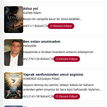
Adsız yol
Gurbet Adam
Bazen bir saniyelik karar bir ömre bedeldir...
67
1 Bölüm
0
Devam Ediyor
Ben onları unutmadım
Halisyildiz
Hayatımda iz bırakan insanların anılarını anlatıyorum
2.776
56 Bölüm
4
Devam Ediyor
Yaprak senfonisinden umut ezgisine
ASMEROZ-62(Gülşen Polat)
​beyazın direnişi bu satırlar; tebeşir kokulu bir baharın
ardından gelen amansız bir kara kışın hafızasıdır. leyla’nın
"çamurlu bir gelinlikle" imtihanı ve karanlığı yırtan uyanışıdır.
3.214
58 Bölüm
6
Devam Ediyor
hürriyet