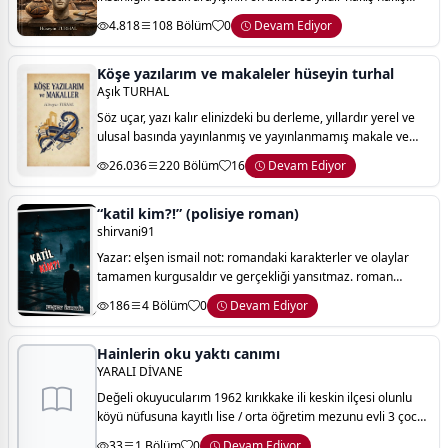
işlendiği devasa bir hafızadır. bir kaya mezarının sükuneti,
4.818
108 Bölüm
0
Devam Ediyor
bir sütun başlığın
Köşe yazılarım ve makaleler hüseyin turhal
Aşık TURHAL
Söz uçar, yazı kalır elinizdeki bu derleme, yıllardır yerel ve
ulusal basında yayınlanmış ve yayınlanmamış makale ve
köşe yazılarımın bir araya getirilmesinden oluşmaktadır.
26.036
220 Bölüm
16
Devam Ediyor
kitap, tek bir konuya de
“katil kim?!” (polisiye roman)
shirvani91
Yazar: elşen ismail not: romandaki karakterler ve olaylar
tamamen kurgusaldır ve gerçekliği yansıtmaz. roman
herhangi bir mesaj içermez, sadece merak uyandırmak
186
4 Bölüm
0
Devam Ediyor
amacıyla yazılmıştır.
Hainlerin oku yaktı canımı
YARALI DİVANE
Değeli okuyucularım 1962 kırıkkake ili keskin ilçesi olunlu
köyü nüfusuna kayıtlı lise / orta öğretim mezunu evli 3 çocuk
sahibi kültür ve turizm bakanlığı kimlikli halk şairiyim.
33
1 Bölüm
0
Devam Ediyor