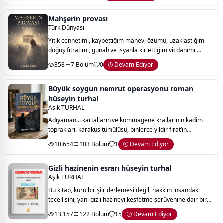
Mahşerin provası
Türk Dünyası
Yitik cennetimi, kaybettiğim manevi özümü, uzaklaştığım
doğuş fıtratımı, günah ve isyanla kirlettiğim vicdanımı,
harabeye dönen yüreğimi, eski ve modern hurafelerin
358
7 Bölüm
0
Devam Ediyor
çöplüğüne dönen aklımı, kendimi ara
Büyük soygun nemrut operasyonu roman
hüseyin turhal
Aşık TURHAL
Adıyaman... kartalların ve kommagene krallarının kadim
toprakları. karakuş tümülüsü, binlerce yıldır fırat’ın
kenarında, kommagene krallığı’nın kayıp bir sırrını, efsanevi
10.654
103 Bölüm
1
Devam Ediyor
kraliyet mührü’nü saklıyord
Gizli hazinenin esrarı hüseyin turhal
Aşık TURHAL
Bu kitap, kuru bir şiir derlemesi değil, hakk'ın insandaki
tecellisini, yani gizli hazineyi keşfetme serüvenine dair bir
davettir. "ene'l-hak" sırrı—"ben hakk'ım"—bu yolculuğun
13.157
122 Bölüm
15
Devam Ediyor
zirvesidir; mansur'un d