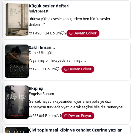
Küçük sesler defteri
hulyaperest
"dünya yüksek sesle konuşurken ben küçük sesleri
dinlerim."
1.490
34 Bölüm
2
Devam Ediyor
Saklı liman...
Deniz Ülkegül
Yaşanmış bir hikayeden alınmıştır...
128
3 Bölüm
3
Devam Ediyor
Ekip işi
EngelsizRuhum
Gerçek hayat hikayesinden uyarlanan polisiye dizi
seneryosu türk edebiyatı olarak seçilse bile dizi seneryosu
olarak anlatılmaktadır. dizide olaylar gerçek yaşanmış olan
258
4 Bölüm
1
Devam Ediyor
olaylardan uyarlama. tamamiyle
Çivi toplumsal kibir ve cehalet üzerine yazılar