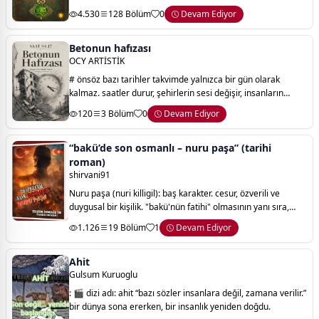
şahmaran bin musa ocağı’nın kökleri de, beşeriyetin
4.530
128 Bölüm
0
Devam Ediyor
karanlığını dağıtmak için gönderilen ilahi
Betonun hafızası
OCY ARTİSTİK
# önsöz bazı tarihler takvimde yalnızca bir gün olarak
kalmaz. saatler durur, şehirlerin sesi değişir, insanların
hayatı bir “önce” ve “sonra” olarak ikiye ayrılır. 6 şubat 2023
120
3 Bölüm
0
Devam Ediyor
de böyle bir tariht
“bakü’de son osmanlı – nuru paşa” (tarihi
roman)
shirvani91
Nuru paşa (nuri killigil): baş karakter. cesur, özverili ve
duygusal bir kişilik. "bakü'nün fatihi" olmasının yanı sıra,
hayatının sonuna kadar azerbaycan'ın bağımsızlığına sadık
1.126
19 Bölüm
1
Devam Ediyor
kalan bir vatanseveri
Ahit
Gulsum Kuruoglu
: 🎬 dizi adı: ahit “bazı sözler insanlara değil, zamana verilir.”
bir dünya sona ererken, bir insanlık yeniden doğdu.