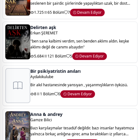
seslenen bir şairdir. şiirlerinde yapaylıktan uzak, bir dost
sohbetinin sıcaklığı vardır. okuyucu onun bir mısrasına denk
1.725
65 Bölüm
7
Devam Ediyor
geldiğinde, yab
Delirten aşk
Erkan ŞEREMET
"ben sana kalbimi verdim, sen benden aklımı aldın. keşke
aklımı değil de canımı alsaydın"
5.684
121 Bölüm
5
Devam Ediyor
Bir psikiyatristin anıları
Aydakikulube
Bir akıl hastanesinde yansıyan , yaşanmışlıkların öyküsü.
8
1 Bölüm
0
Devam Ediyor
Anna & andrey
Gamze Bilici
Bazı karşılaşmalar tesadüf değildir. bazı insanlar hayatımıza
yalnızca birkaç anlığına girer, ama bıraktıkları iz yıllarca
silinmez.