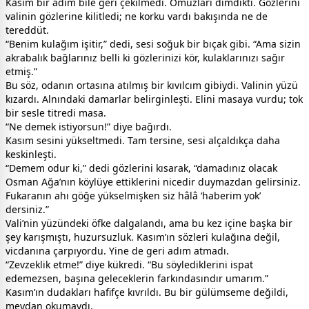
Kasım bir adım bile geri çekilmedi. Omuzları dimdikti. Gözlerini
valinin gözlerine kilitledi; ne korku vardı bakışında ne de
tereddüt.
“Benim kulağım işitir,” dedi, sesi soğuk bir bıçak gibi. “Ama sizin
akrabalık bağlarınız belli ki gözlerinizi kör, kulaklarınızı sağır
etmiş.”
Bu söz, odanın ortasına atılmış bir kıvılcım gibiydi. Valinin yüzü
kızardı. Alnındaki damarlar belirginleşti. Elini masaya vurdu; tok
bir sesle titredi masa.
“Ne demek istiyorsun!” diye bağırdı.
Kasım sesini yükseltmedi. Tam tersine, sesi alçaldıkça daha
keskinleşti.
“Demem odur ki,” dedi gözlerini kısarak, “damadınız olacak
Osman Ağa’nın köylüye ettiklerini nicedir duymazdan gelirsiniz.
Fukaranın ahı göğe yükselmişken siz hâlâ ‘haberim yok’
dersiniz.”
Vali’nin yüzündeki öfke dalgalandı, ama bu kez içine başka bir
şey karışmıştı, huzursuzluk. Kasım’ın sözleri kulağına değil,
vicdanına çarpıyordu. Yine de geri adım atmadı.
“Zevzeklik etme!” diye kükredi. “Bu söylediklerini ispat
edemezsen, başına geleceklerin farkındasındır umarım.”
Kasım’ın dudakları hafifçe kıvrıldı. Bu bir gülümseme değildi,
meydan okumaydı.