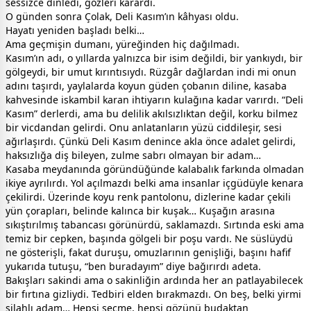
sessizce dinledi, gözleri karardı.
O günden sonra Çolak, Deli Kasım’ın kâhyası oldu.
Hayatı yeniden başladı belki…
Ama geçmişin dumanı, yüreğinden hiç dağılmadı.
Kasım’ın adı, o yıllarda yalnızca bir isim değildi, bir yankıydı, bir
gölgeydi, bir umut kırıntısıydı. Rüzgâr dağlardan indi mi onun
adını taşırdı, yaylalarda koyun güden çobanın diline, kasaba
kahvesinde iskambil karan ihtiyarın kulağına kadar varırdı. “Deli
Kasım” derlerdi, ama bu delilik akılsızlıktan değil, korku bilmez
bir vicdandan gelirdi. Onu anlatanların yüzü ciddileşir, sesi
ağırlaşırdı. Çünkü Deli Kasım denince akla önce adalet gelirdi,
haksızlığa diş bileyen, zulme sabrı olmayan bir adam…
Kasaba meydanında göründüğünde kalabalık farkında olmadan
ikiye ayrılırdı. Yol açılmazdı belki ama insanlar içgüdüyle kenara
çekilirdi. Üzerinde koyu renk pantolonu, dizlerine kadar çekili
yün çorapları, belinde kalınca bir kuşak… Kuşağın arasına
sıkıştırılmış tabancası görünürdü, saklamazdı. Sırtında eski ama
temiz bir cepken, başında gölgeli bir poşu vardı. Ne süslüydü
ne gösterişli, fakat duruşu, omuzlarının genişliği, başını hafif
yukarıda tutuşu, “ben buradayım” diye bağırırdı adeta.
Bakışları sakindi ama o sakinliğin ardında her an patlayabilecek
bir fırtına gizliydi. Tedbiri elden bırakmazdı. On beş, belki yirmi
silahlı adam… Hepsi seçme, hepsi gözünü budaktan