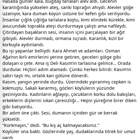
Hasada günler kala, buğday tarlaları alev aldı. Gecenin
karanlığında yükselen ateş, sanki toprağın ahıydı. Alevler göğe
uzanıyor, kara duman köyün üstüne bir kefen gibi seriliyordu.
İnsanlar çığlık çığlığa tarlalara koştu, kimi elindeki kürekle, kimi
avucundaki toprakla ateşi durdurmaya çalıştı ama nafileydi.
Çıtırdayan başakların sesi, insanın içini parçalayan bir ağıt
gibiydi. Alevler durmadı, ormana sıçradı. Karanlık, kızıl bir
korkuyla aydınlandı.
Bu işi yapanlar belliydi: Kara Ahmet ve adamları. Osman
Ağa’nın kirli emirlerini yerine getiren, geceleri gölge gibi
dolaşan o çete. Ama iş Deli Kasım’ın tarlasına gelince… Orada
durdular. Hiçbiri adım atamadı. Çünkü herkes bilirdi: Kasım’ın
sabrı taştı mı, ortalık kan gölüne dönerdi.
Kasım, yangın yerinde durdu. Üzerindeki yıpranmış cepken is
kokmuştu. Sakalı kararmış, gözleri köylülerin yüzünde
geziniyordu. Kadınların ağlayışı, çocukların korku dolu bakışları,
erkeklerin dişlerini sıkan çaresizliği… Hepsi yüreğine birer diken
gibi batıyordu.
Bir adım öne çıktı. Sesi, dumanın içinden gür ve berrak
yükseldi.
“Korkmayın,” dedi. “Bu kış aç kalmayacaksınız.”
Köylüler ona baktı. Gözlerinde yaş, dudaklarında titrek bir umut
vardı.