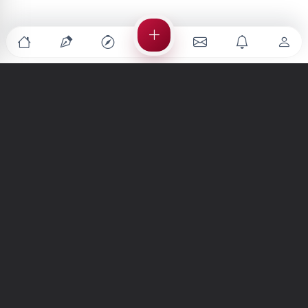
Türkiye'nin en büyük kültür sanat platformu
MENÜLER
Anasayfa
Keşfet
Şiirler
Hikayeler
Yazılar
İletiler
Forum
Nedir?
Ara