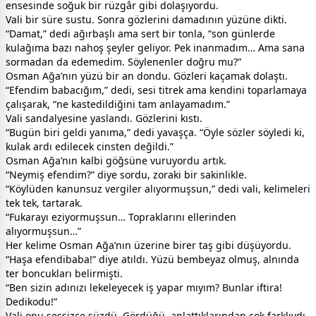
ensesinde soğuk bir rüzgâr gibi dolaşıyordu.
Vali bir süre sustu. Sonra gözlerini damadının yüzüne dikti.
“Damat,” dedi ağırbaşlı ama sert bir tonla, “son günlerde
kulağıma bazı nahoş şeyler geliyor. Pek inanmadım… Ama sana
sormadan da edemedim. Söylenenler doğru mu?”
Osman Ağa’nın yüzü bir an dondu. Gözleri kaçamak dolaştı.
“Efendim babacığım,” dedi, sesi titrek ama kendini toparlamaya
çalışarak, “ne kastedildiğini tam anlayamadım.”
Vali sandalyesine yaslandı. Gözlerini kıstı.
“Bugün biri geldi yanıma,” dedi yavaşça. “Öyle sözler söyledi ki,
kulak ardı edilecek cinsten değildi.”
Osman Ağa’nın kalbi göğsüne vuruyordu artık.
“Neymiş efendim?” diye sordu, zoraki bir sakinlikle.
“Köylüden kanunsuz vergiler alıyormuşsun,” dedi vali, kelimeleri
tek tek, tartarak.
“Fukarayı eziyormuşsun… Topraklarını ellerinden
alıyormuşsun…”
Her kelime Osman Ağa’nın üzerine birer taş gibi düşüyordu.
“Haşa efendibaba!” diye atıldı. Yüzü bembeyaz olmuş, alnında
ter boncukları belirmişti.
“Ben sizin adınızı lekeleyecek iş yapar mıyım? Bunlar iftira!
Dedikodu!”
Vali onu sessizce süzdü. Gördüğü, anlattıklarından çok farklıydı.