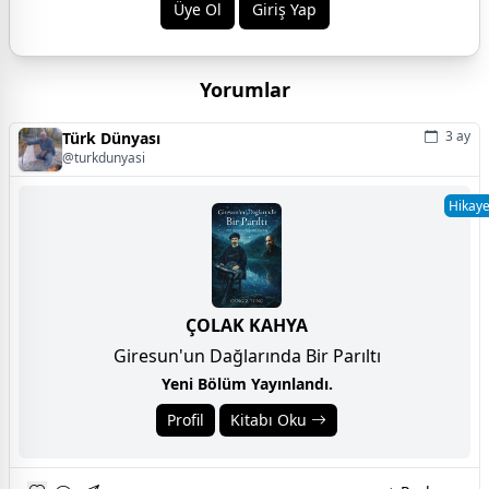
Üye Ol
Giriş Yap
Yorumlar
3 ay
Türk Dünyası
@turkdunyasi
Hikay
ÇOLAK KAHYA
Giresun'un Dağlarında Bir Parıltı
Yeni Bölüm Yayınlandı.
Profil
Kitabı Oku