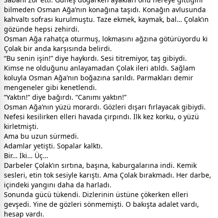
bilmeden Osman Ağa’nın konağına taşıdı. Konağın avlusunda
kahvaltı sofrası kurulmuştu. Taze ekmek, kaymak, bal… Çolak’ın
gözünde hepsi zehirdi.
Osman Ağa rahatça oturmuş, lokmasını ağzına götürüyordu ki
Çolak bir anda karşısında belirdi.
“Bu senin işin!” diye haykırdı. Sesi titremiyor, taş gibiydi.
Kimse ne olduğunu anlayamadan Çolak ileri atıldı. Sağlam
koluyla Osman Ağa’nın boğazına sarıldı. Parmakları demir
mengeneler gibi kenetlendi.
“Yaktın!” diye bağırdı. “Canımı yaktın!”
Osman Ağa’nın yüzü morardı. Gözleri dışarı fırlayacak gibiydi.
Nefesi kesilirken elleri havada çırpındı. İlk kez korku, o yüzü
kirletmişti.
Ama bu uzun sürmedi.
Adamlar yetişti. Sopalar kalktı.
Bir… İki… Üç…
Darbeler Çolak’ın sırtına, başına, kaburgalarına indi. Kemik
sesleri, etin tok sesiyle karıştı. Ama Çolak bırakmadı. Her darbe,
içindeki yangını daha da harladı.
Sonunda gücü tükendi. Dizlerinin üstüne çökerken elleri
gevşedi. Yine de gözleri sönmemişti. O bakışta adalet vardı,
hesap vardı.