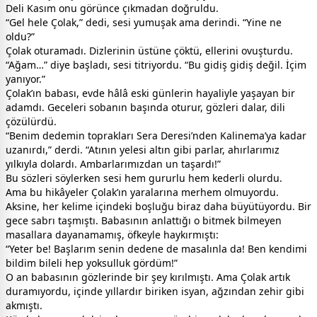
Deli Kasım onu görünce çıkmadan doğruldu.
“Gel hele Çolak,” dedi, sesi yumuşak ama derindi. “Yine ne
oldu?”
Çolak oturamadı. Dizlerinin üstüne çöktü, ellerini ovuşturdu.
“Ağam…” diye başladı, sesi titriyordu. “Bu gidiş gidiş değil. İçim
yanıyor.”
Çolak’ın babası, evde hâlâ eski günlerin hayaliyle yaşayan bir
adamdı. Geceleri sobanın başında oturur, gözleri dalar, dili
çözülürdü.
“Benim dedemin toprakları Sera Deresi’nden Kalinema’ya kadar
uzanırdı,” derdi. “Atının yelesi altın gibi parlar, ahırlarımız
yılkıyla dolardı. Ambarlarımızdan un taşardı!”
Bu sözleri söylerken sesi hem gururlu hem kederli olurdu.
Ama bu hikâyeler Çolak’ın yaralarına merhem olmuyordu.
Aksine, her kelime içindeki boşluğu biraz daha büyütüyordu. Bir
gece sabrı taşmıştı. Babasının anlattığı o bitmek bilmeyen
masallara dayanamamış, öfkeyle haykırmıştı:
“Yeter be! Başlarım senin dedene de masalınla da! Ben kendimi
bildim bileli hep yoksulluk gördüm!”
O an babasının gözlerinde bir şey kırılmıştı. Ama Çolak artık
duramıyordu, içinde yıllardır biriken isyan, ağzından zehir gibi
akmıştı.