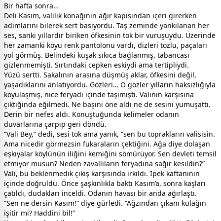
Bir hafta sonra…
Deli Kasım, valilik konağının ağır kapısından içeri girerken
adımlarını bilerek sert basıyordu. Taş zeminde yankılanan her
ses, sanki yıllardır biriken öfkesinin tok bir vuruşuydu. Üzerinde
her zamanki koyu renk pantolonu vardı, dizleri tozlu, paçaları
yol görmüş. Belindeki kuşak sıkıca bağlanmış, tabancası
gizlenmemişti. Sırtındaki cepken eskiydi ama tertipliydi.
Yüzü sertti. Sakalının arasına düşmüş aklar, öfkesini değil,
yaşadıklarını anlatıyordu. Gözleri… O gözler yılların haksızlığıyla
koyulaşmış, nice feryadı içinde taşımıştı. Valinin karşısına
çıktığında eğilmedi. Ne başını öne aldı ne de sesini yumuşattı.
Derin bir nefes aldı. Konuştuğunda kelimeler odanın
duvarlarına çarpıp geri döndü.
“Vali Bey,” dedi, sesi tok ama yanık, “sen bu toprakların valisisin.
Ama nicedir görmezsin fukaraların çektiğini. Ağa diye dolaşan
eşkıyalar köylünün iliğini kemiğini sömürüyor. Sen devleti temsil
etmiyor musun? Neden zavallıların feryadına sağır kesildin?”
Vali, bu beklenmedik çıkış karşısında irkildi. İpek kaftanının
içinde doğruldu. Önce şaşkınlıkla baktı Kasım’a, sonra kaşları
çatıldı, dudakları inceldi. Odanın havası bir anda ağırlaştı.
“Sen ne dersin Kasım!” diye gürledi. “Ağzından çıkanı kulağın
işitir mi? Haddini bil!”