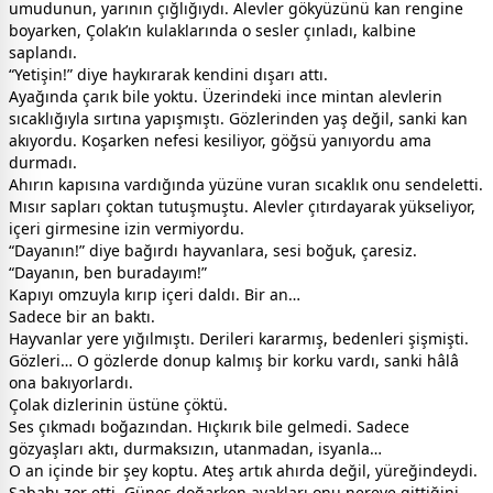
umudunun, yarının çığlığıydı. Alevler gökyüzünü kan rengine
boyarken, Çolak’ın kulaklarında o sesler çınladı, kalbine
saplandı.
“Yetişin!” diye haykırarak kendini dışarı attı.
Ayağında çarık bile yoktu. Üzerindeki ince mintan alevlerin
sıcaklığıyla sırtına yapışmıştı. Gözlerinden yaş değil, sanki kan
akıyordu. Koşarken nefesi kesiliyor, göğsü yanıyordu ama
durmadı.
Ahırın kapısına vardığında yüzüne vuran sıcaklık onu sendeletti.
Mısır sapları çoktan tutuşmuştu. Alevler çıtırdayarak yükseliyor,
içeri girmesine izin vermiyordu.
“Dayanın!” diye bağırdı hayvanlara, sesi boğuk, çaresiz.
“Dayanın, ben buradayım!”
Kapıyı omzuyla kırıp içeri daldı. Bir an…
Sadece bir an baktı.
Hayvanlar yere yığılmıştı. Derileri kararmış, bedenleri şişmişti.
Gözleri… O gözlerde donup kalmış bir korku vardı, sanki hâlâ
ona bakıyorlardı.
Çolak dizlerinin üstüne çöktü.
Ses çıkmadı boğazından. Hıçkırık bile gelmedi. Sadece
gözyaşları aktı, durmaksızın, utanmadan, isyanla…
O an içinde bir şey koptu. Ateş artık ahırda değil, yüreğindeydi.
Sabahı zor etti. Güneş doğarken ayakları onu nereye gittiğini