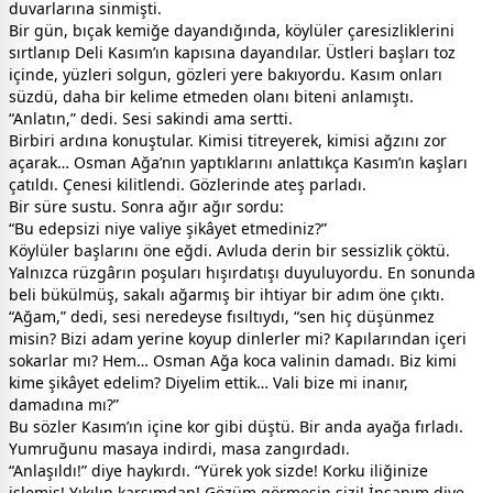
duvarlarına sinmişti.
Bir gün, bıçak kemiğe dayandığında, köylüler çaresizliklerini
sırtlanıp Deli Kasım’ın kapısına dayandılar. Üstleri başları toz
içinde, yüzleri solgun, gözleri yere bakıyordu. Kasım onları
süzdü, daha bir kelime etmeden olanı biteni anlamıştı.
“Anlatın,” dedi. Sesi sakindi ama sertti.
Birbiri ardına konuştular. Kimisi titreyerek, kimisi ağzını zor
açarak… Osman Ağa’nın yaptıklarını anlattıkça Kasım’ın kaşları
çatıldı. Çenesi kilitlendi. Gözlerinde ateş parladı.
Bir süre sustu. Sonra ağır ağır sordu:
“Bu edepsizi niye valiye şikâyet etmediniz?”
Köylüler başlarını öne eğdi. Avluda derin bir sessizlik çöktü.
Yalnızca rüzgârın poşuları hışırdatışı duyuluyordu. En sonunda
beli bükülmüş, sakalı ağarmış bir ihtiyar bir adım öne çıktı.
“Ağam,” dedi, sesi neredeyse fısıltıydı, “sen hiç düşünmez
misin? Bizi adam yerine koyup dinlerler mi? Kapılarından içeri
sokarlar mı? Hem… Osman Ağa koca valinin damadı. Biz kimi
kime şikâyet edelim? Diyelim ettik… Vali bize mi inanır,
damadına mı?”
Bu sözler Kasım’ın içine kor gibi düştü. Bir anda ayağa fırladı.
Yumruğunu masaya indirdi, masa zangırdadı.
“Anlaşıldı!” diye haykırdı. “Yürek yok sizde! Korku iliğinize
işlemiş! Yıkılın karşımdan! Gözüm görmesin sizi! İnsanım diye