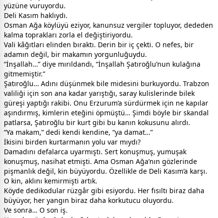
yüzüne vuruyordu.
Deli Kasım haklıydı.
Osman Ağa köylüyü eziyor, kanunsuz vergiler topluyor, dededen
kalma toprakları zorla el değiştiriyordu.
Vali kâğıtları elinden bıraktı. Derin bir iç çekti. O nefes, bir
adamın değil, bir makamın yorgunluğuydu.
“İnşallah…” diye mırıldandı, “İnşallah Şatıroğlu’nun kulağına
gitmemiştir.”
Şatıroğlu… Adını düşünmek bile midesini burkuyordu. Trabzon
valiliği için son ana kadar yarıştığı, saray kulislerinde bilek
güreşi yaptığı rakibi. Onu Erzurum’a sürdürmek için ne kapılar
aşındırmış, kimlerin eteğini öpmüştü… Şimdi böyle bir skandal
patlarsa, Şatıroğlu bir kurt gibi bu kanın kokusunu alırdı.
“Ya makam,” dedi kendi kendine, “ya damat…”
İkisini birden kurtarmanın yolu var mıydı?
Damadını defalarca uyarmıştı. Sert konuşmuş, yumuşak
konuşmuş, nasihat etmişti. Ama Osman Ağa’nın gözlerinde
pişmanlık değil, kin büyüyordu. Özellikle de Deli Kasım’a karşı.
O kin, aklını kemirmişti artık.
Köyde dedikodular rüzgâr gibi esiyordu. Her fısıltı biraz daha
büyüyor, her yangın biraz daha korkutucu oluyordu.
Ve sonra… O son iş.