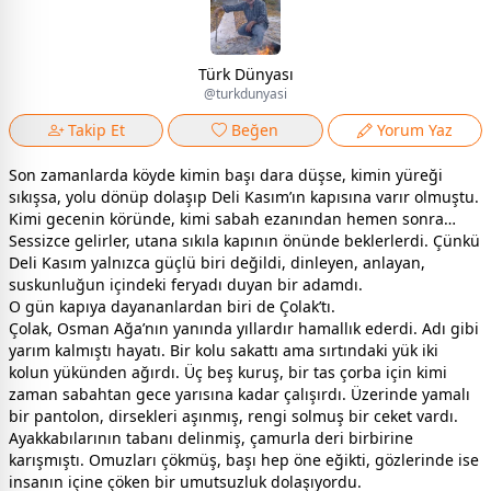
Türk Dünyası
@turkdunyasi
Takip Et
Beğen
Yorum Yaz
Son zamanlarda köyde kimin başı dara düşse, kimin yüreği
sıkışsa, yolu dönüp dolaşıp Deli Kasım’ın kapısına varır olmuştu.
Kimi gecenin köründe, kimi sabah ezanından hemen sonra…
Sessizce gelirler, utana sıkıla kapının önünde beklerlerdi. Çünkü
Deli Kasım yalnızca güçlü biri değildi, dinleyen, anlayan,
suskunluğun içindeki feryadı duyan bir adamdı.
O gün kapıya dayananlardan biri de Çolak’tı.
Çolak, Osman Ağa’nın yanında yıllardır hamallık ederdi. Adı gibi
yarım kalmıştı hayatı. Bir kolu sakattı ama sırtındaki yük iki
kolun yükünden ağırdı. Üç beş kuruş, bir tas çorba için kimi
zaman sabahtan gece yarısına kadar çalışırdı. Üzerinde yamalı
bir pantolon, dirsekleri aşınmış, rengi solmuş bir ceket vardı.
Ayakkabılarının tabanı delinmiş, çamurla deri birbirine
karışmıştı. Omuzları çökmüş, başı hep öne eğikti, gözlerinde ise
insanın içine çöken bir umutsuzluk dolaşıyordu.