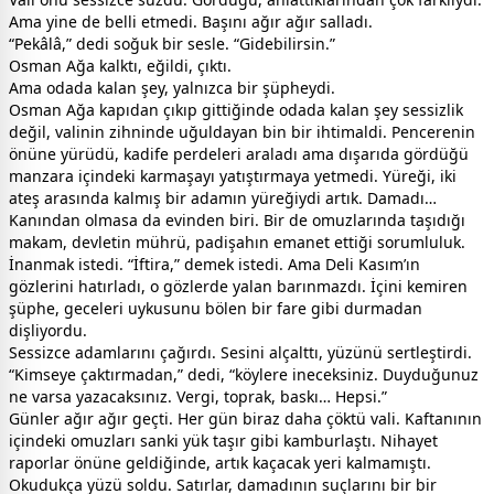
Ama yine de belli etmedi. Başını ağır ağır salladı.
“Pekâlâ,” dedi soğuk bir sesle. “Gidebilirsin.”
Osman Ağa kalktı, eğildi, çıktı.
Ama odada kalan şey, yalnızca bir şüpheydi.
Osman Ağa kapıdan çıkıp gittiğinde odada kalan şey sessizlik
değil, valinin zihninde uğuldayan bin bir ihtimaldi. Pencerenin
önüne yürüdü, kadife perdeleri araladı ama dışarıda gördüğü
manzara içindeki karmaşayı yatıştırmaya yetmedi. Yüreği, iki
ateş arasında kalmış bir adamın yüreğiydi artık. Damadı…
Kanından olmasa da evinden biri. Bir de omuzlarında taşıdığı
makam, devletin mührü, padişahın emanet ettiği sorumluluk.
İnanmak istedi. “İftira,” demek istedi. Ama Deli Kasım’ın
gözlerini hatırladı, o gözlerde yalan barınmazdı. İçini kemiren
şüphe, geceleri uykusunu bölen bir fare gibi durmadan
dişliyordu.
Sessizce adamlarını çağırdı. Sesini alçalttı, yüzünü sertleştirdi.
“Kimseye çaktırmadan,” dedi, “köylere ineceksiniz. Duyduğunuz
ne varsa yazacaksınız. Vergi, toprak, baskı… Hepsi.”
Günler ağır ağır geçti. Her gün biraz daha çöktü vali. Kaftanının
içindeki omuzları sanki yük taşır gibi kamburlaştı. Nihayet
raporlar önüne geldiğinde, artık kaçacak yeri kalmamıştı.
Okudukça yüzü soldu. Satırlar, damadının suçlarını bir bir