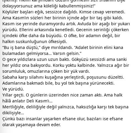
dolaşıyorsunuz ama köleliği kabullenmişsiniz!”
Köylüler başları eğik, sessizce dağıldı. Kimse cevap veremedi.
Ama Kasım’ın sözleri her birinin içinde ağır bir taş gibi kaldı.
Kasım ise yerinde duramıyordu artık. Avluda bir aşağı bir yukarı
yürüdü. Ellerini arkasında kenetledi. Gecenin serinliği çökerken
içindeki öfke daha da büyüdü. O öfke, bir adamın değil, bir
halkın suskunluğunun öfkesiydi.
“Bu iş bana düştü,” diye mırıldandı. “Adalet birinin elini kana
bulamadan gelmiyorsa… Varsın gelsin.”
O gece yıldızlara uzun uzun baktı. Gökyüzü sessizdi ama sanki
her yıldız ona bakıyordu. Korku yoktu kalbinde. Yalnızca ağır bir
sorumluluk, omuzlarına çöken bir yük vardı.
Sabaha karşı silahını kuşağına yerleştirdi, poşusunu düzeltti.
Adamlarına bakmadı bile, bu yol tek başına yürünecekti.
Ve yürüdü.
Yıllar geçti. O günlerin üzerinden nice zaman aktı. Ama halk
hâlâ anlatır Deli Kasım’ı…
Mertliğiyle, deliliğiyle değil yalnızca, haksızlığa karşı tek başına
dikilişiyle…
Çünkü bazı insanlar yaşarken efsane olur, bazıları ise efsane
olarak yaşamaya devam eder.