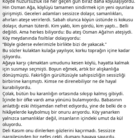
Köyde huzursuzluk ise her geçen gün biraz daha koyulaşıyordu.
Hin Osman Ağa, köylüyü tamamen sindirmek için yeni oyunlara
girişmişti. Geceleri adamları sessizce dolaşır, samanlıkları,
ahırları ateşe verirlerdi. Sabah olunca köyün üstünde is kokusu
dolaşır, duman tüterdi. Kim yaktı, kim gördü, kim yaptı… Belli
değildi. Ama herkes biliyordu: Bu ateş Osman Ağa’nın ateşiydi.
Köy meydanında fısıltılar dolaşıyordu:
“Böyle giderse evlerimizle birlikte bizi de yakacak.”
Bu sözler kulaktan kulağa yayılıyor, korku toprağın içine kadar
işliyordu.
Ağaya karşı çıkmaktan umudunu kesen köylü, hayatta kalmak
için susmayı seçmişti. Boyun eğmek, artık bir alışkanlığa
dönüşmüştü. Fakirliğin gürültüsüyle sahipsizliğin sessizliği
birbirine karışmıştı. Kimse ne direnebiliyor ne de hayal
kurabiliyordu.
Çolak, bütün bu karanlığın ortasında sıkışıp kalmış gibiydi.
İçinde bir öfke vardı ama yönünü bulamıyordu. Babasının
anlattığı eski ihtişamdan nefret ediyordu, yine de belki de o
hikâyelerde kaybolmuş bir onuru arıyordu. Köy yanarken
yalnızca samanlıklar değil, insanların içindeki umut da kül
oluyordu.
Deli Kasım onu dinlerken gözlerini kaçırmadı. Sessizce
nargilesinden bir nefes çekti, dumanı havaya savurdu.