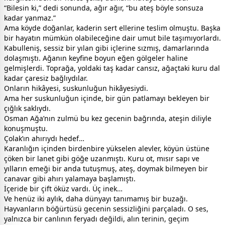
“Bilesin ki,” dedi sonunda, ağır ağır, “bu ateş böyle sonsuza
kadar yanmaz.”
Ama köyde doğanlar, kaderin sert ellerine teslim olmuştu. Başka
bir hayatın mümkün olabileceğine dair umut bile taşımıyorlardı.
Kabulleniş, sessiz bir yılan gibi içlerine sızmış, damarlarında
dolaşmıştı. Ağanın keyfine boyun eğen gölgeler haline
gelmişlerdi. Toprağa, yoldaki taş kadar cansız, ağaçtaki kuru dal
kadar çaresiz bağlıydılar.
Onların hikâyesi, suskunluğun hikâyesiydi.
Ama her suskunluğun içinde, bir gün patlamayı bekleyen bir
çığlık saklıydı.
Osman Ağa’nın zulmü bu kez gecenin bağrında, ateşin diliyle
konuşmuştu.
Çolak’ın ahırıydı hedef…
Karanlığın içinden birdenbire yükselen alevler, köyün üstüne
çöken bir lanet gibi göğe uzanmıştı. Kuru ot, mısır sapı ve
yılların emeği bir anda tutuşmuş, ateş, doymak bilmeyen bir
canavar gibi ahırı yalamaya başlamıştı.
İçeride bir çift öküz vardı. Üç inek…
Ve henüz iki aylık, daha dünyayı tanımamış bir buzağı.
Hayvanların böğürtüsü gecenin sessizliğini parçaladı. O ses,
yalnızca bir canlının feryadı değildi, alın terinin, geçim