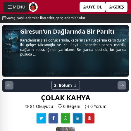
MENÜ
ÜYE OL
GİRİŞ
e menu
Savaşı yaşlı adamlar ilan eder, genç adamlar ölür...
Giresun'un Dağlarında Bir Parıltı
Karadeniz’in sisli doruklarında, kaderin sert rüzgârına karşı duran
iki gölge: Micanoğlu ve Kel Seyit… İhanetle sınanan mertlik,
dağların sessizliğinde yankılanır. Bir yanda dostluk, bir yanda
pusuda ...
3. Bölüm
ÇOLAK KAHYA
81 Okuyucu
0
Beğeni
0 Yorum