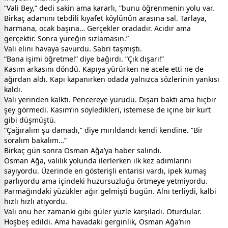
“Vali Bey,” dedi sakin ama kararlı, “bunu öğrenmenin yolu var.
Birkaç adamını tebdili kıyafet köylünün arasına sal. Tarlaya,
harmana, ocak başına… Gerçekler oradadır. Acıdır ama
gerçektir. Sonra yüreğin sızlamasın.”
Vali elini havaya savurdu. Sabri taşmıştı.
“Bana işimi öğretme!” diye bağırdı. “Çık dışarı!”
Kasım arkasını döndü. Kapıya yürürken ne acele etti ne de
ağırdan aldı. Kapı kapanırken odada yalnızca sözlerinin yankısı
kaldı.
Vali yerinden kalktı. Pencereye yürüdü. Dışarı baktı ama hiçbir
şey görmedi. Kasım’ın söyledikleri, istemese de içine bir kurt
gibi düşmüştü.
“Çağıralım şu damadı,” diye mırıldandı kendi kendine. “Bir
soralım bakalım…”
Birkaç gün sonra Osman Ağa’ya haber salındı.
Osman Ağa, valilik yolunda ilerlerken ilk kez adımlarını
sayıyordu. Üzerinde en gösterişli entarisi vardı, ipek kumaş
parlıyordu ama içindeki huzursuzluğu örtmeye yetmiyordu.
Parmağındaki yüzükler ağır gelmişti bugün. Alnı terliydi, kalbi
hızlı hızlı atıyordu.
Vali onu her zamanki gibi güler yüzle karşıladı. Oturdular.
Hoşbeş edildi. Ama havadaki gerginlik, Osman Ağa’nın