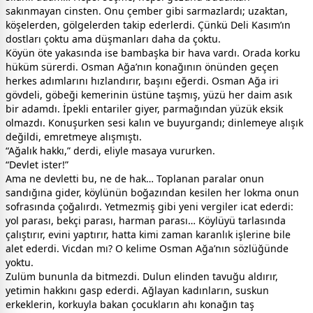
sakınmayan cinsten. Onu çember gibi sarmazlardı; uzaktan,
köşelerden, gölgelerden takip ederlerdi. Çünkü Deli Kasım’ın
dostları çoktu ama düşmanları daha da çoktu.
Köyün öte yakasında ise bambaşka bir hava vardı. Orada korku
hüküm sürerdi. Osman Ağa’nın konağının önünden geçen
herkes adımlarını hızlandırır, başını eğerdi. Osman Ağa iri
gövdeli, göbeği kemerinin üstüne taşmış, yüzü her daim asık
bir adamdı. İpekli entariler giyer, parmağından yüzük eksik
olmazdı. Konuşurken sesi kalın ve buyurgandı; dinlemeye alışık
değildi, emretmeye alışmıştı.
“Ağalık hakkı,” derdi, eliyle masaya vururken.
“Devlet ister!”
Ama ne devletti bu, ne de hak… Toplanan paralar onun
sandığına gider, köylünün boğazından kesilen her lokma onun
sofrasında çoğalırdı. Yetmezmiş gibi yeni vergiler icat ederdi:
yol parası, bekçi parası, harman parası… Köylüyü tarlasında
çalıştırır, evini yaptırır, hatta kimi zaman karanlık işlerine bile
alet ederdi. Vicdan mı? O kelime Osman Ağa’nın sözlüğünde
yoktu.
Zulüm bununla da bitmezdi. Dulun elinden tavuğu aldırır,
yetimin hakkını gasp ederdi. Ağlayan kadınların, suskun
erkeklerin, korkuyla bakan çocukların ahı konağın taş