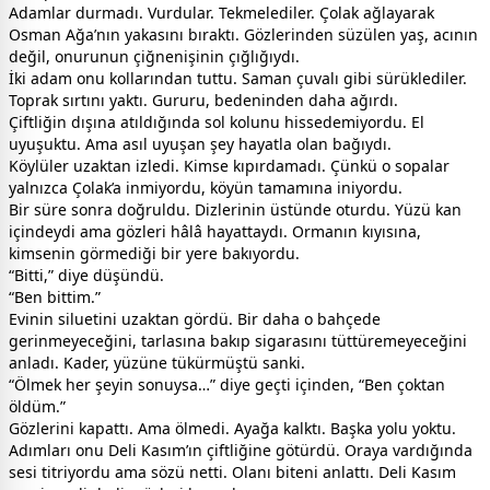
Adamlar durmadı. Vurdular. Tekmelediler. Çolak ağlayarak
Osman Ağa’nın yakasını bıraktı. Gözlerinden süzülen yaş, acının
değil, onurunun çiğnenişinin çığlığıydı.
İki adam onu kollarından tuttu. Saman çuvalı gibi sürüklediler.
Toprak sırtını yaktı. Gururu, bedeninden daha ağırdı.
Çiftliğin dışına atıldığında sol kolunu hissedemiyordu. El
uyuşuktu. Ama asıl uyuşan şey hayatla olan bağıydı.
Köylüler uzaktan izledi. Kimse kıpırdamadı. Çünkü o sopalar
yalnızca Çolak’a inmiyordu, köyün tamamına iniyordu.
Bir süre sonra doğruldu. Dizlerinin üstünde oturdu. Yüzü kan
içindeydi ama gözleri hâlâ hayattaydı. Ormanın kıyısına,
kimsenin görmediği bir yere bakıyordu.
“Bitti,” diye düşündü.
“Ben bittim.”
Evinin siluetini uzaktan gördü. Bir daha o bahçede
gerinmeyeceğini, tarlasına bakıp sigarasını tüttüremeyeceğini
anladı. Kader, yüzüne tükürmüştü sanki.
“Ölmek her şeyin sonuysa…” diye geçti içinden, “Ben çoktan
öldüm.”
Gözlerini kapattı. Ama ölmedi. Ayağa kalktı. Başka yolu yoktu.
Adımları onu Deli Kasım’ın çiftliğine götürdü. Oraya vardığında
sesi titriyordu ama sözü netti. Olanı biteni anlattı. Deli Kasım