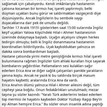
sağlamak için çabalıyordu. Kendi imkânlarıyla hastanenin
çatısına kocaman bir kırmızı haç işareti yaptırmıştı; belki
düşman uçakları bunu görür ve saldırmaktan vazgeçerdi diye
düşünüyordu. Ancak İngilizlerin bu sembole saygı
duyacaklarına dair pek de umutlu değildi.
Tarihler 17 Aralık 1915’i gösterirken saat 15:00 sularında İngiliz
keşif uçakları Yalova Köyü’ndeki Hilal-i Ahmer hastanesinin
üzerinde dolaşmaya başladı. Uçağın alçalışını izleyen herkes
tedirgin olmuştu; belli ki İngiliz donanmasına hastanenin
koordinatları bildiriliyordu. Uçak kaybolduktan yalnızca on
dakika sonra bombardıman başladı.
Hastane çatısında yirmi metre genişliğinde kırmızı hilal işareti
bulunmasına rağmen İngilizler tüm ahlaki kuralları hiçe sayarak
bombalarını yağdırdılar. Patlamaların sesi kulakları sağır
ederken Erica Ana ve diğer sağlık çalışanları panikle yaralıların
yanına koştu. Ancak ne yazık ki bu saldırıda birçok masum
hayatını kaybetti; aralarında Erica Ana da vardı.
Erica Ana’nın ölümü yalnızca Hilal-i Ahmer ailesini değil, tüm
cepheyi yasa boğdu. Onun fedakârlıkları unutulmadı; mezar
taşına şu sözler kazındı: “Yaralı Türk askerlerini tedavi ederken
top mermisi ile hayatını kaybeden Doktor Yüzbaşı Ragıp Bey’in
eşi Alman hemşire Erica.” Bu sözler onun insanlık adına yaptığı