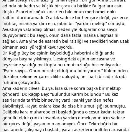
adında bir kadın ve küçük bir çocukla birlikte Bulgarlara esir
düştü. Esaretin soğuk zincirleri bile onun merhamet dolu
kalbini durduramadı. O artık sadece bir hemşire değil, yüzlerce
muhtaç insana yardım eli uzatan bir “yardım meleği” olmuştu.
Avusturya vatandaşı olması nedeniyle Bulgarlar ona saygı
duyuyorlardı; bu saygı, onun daha fazla insana ulaşmasını
sağladı. Ama yine de esaretin belirsizliği ve sevdiklerinden uzak
olmanın acısı yüreğini kavuruyordu.
Dr. Rağıp Bey ise eşinin kaybolduğu haberini aldığı anda
dünyası başına yıkılmıştı. Liesing’deki eşinin amcasına ve
teyzesine yazdığı mektupta bu umutsuzluğu hissediliyordu:
“Eşim kayıp… Onun nerede olduğunu bilmiyorum.” Kaleminden
dökülen kelimeler çaresizlikle doluydu; her harfi bir ağırlık gibi
ruhuna çöküyordu.
Ama kaderin cilvesi bu ya, kısa süre sonra başka bir mektup
gönderdi Dr. Rağıp Bey: “Bulundu! Karım bulundu!” Bu kez
satırlarında tarifsiz bir sevinç vardı; sanki yeniden nefes
alabilmişti. Hayat, onlara kısa da olsa bir umut ışığı sunmuştu.
Gelibolu kara muharebeleri başladığında o cesur kadın tekrar
gönüllü oldu; çünkü insanlara yardım etmek onun için sadece
bir görev değil, yaşamının anlamıydı. Önce Tekirdağ’da bir
hastanede çalışmaya başladı; yaralı askerlerin iniltileri arasında