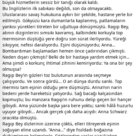
büyük hizmetlerin sessiz bir tanığı olarak kaldı.
Bu İngilizlerin ilk sabıkası değildi, son da olmayacaktı.
Uluslararası savaş hukukuna aykırı bir şekilde, hastane yerle bir
edilmişti. Gökyüzü kara dumanlarla kaplanmış, patlamaların
yankısı yürekleri titreten bir uğultuya dönüşmüştü. Ragıp Bey,
atının dizginlerini sımsıkı kavramış, kalbindeki korkuyla top
mermisinin düştüğü yere doğru son sürat ilerliyordu. Yüreği
sıkışıyor, nefesi daralıyordu. Eşini düşünüyordu; Anna…
Bombardıman başlamadan hemen önce çadırından çıkmıştı.
Neden dışarı çıkmıştı? Belki de bir hastaya yardım etmek için…
Ama şimdi o korkunç ihtimal zihnini kemiriyordu: Ya ona bir şey
olmuşsa?
Ragıp Bey’in gözleri toz bulutunun arasında seçmeye
çalışıyordu. Ve sonra gördü… O an dünya durdu sanki. Top
mermisi tam eşinin olduğu yere düşmüştü. Anna’nın narin
bedeni yerde hareketsiz yatıyordu. Sağ bacağı kalçasından
kopmuştu; bu manzara Ragıp’ın ruhunu delip geçen bir hançer
gibiydi. Ama yüzünde başka yara bere yoktu; sanki hâlâ huzurlu
uyuyor gibiydi… Ancak gerçek çok daha acıydı: Anna Schwarz
oracıkta ölmüştü.
Ragıp Bey dizlerinin üzerine çöktü, elleri titreyerek eşinin
soğuyan eline uzandı. “Anna…” diye fısıldadı boğazına
düğümlenen kelimelerle. Gözlerinden yaşlar süzülürken,