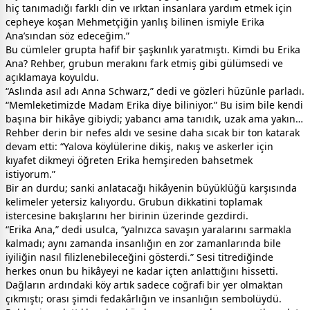
hiç tanımadığı farklı din ve ırktan insanlara yardım etmek için
cepheye koşan Mehmetçiğin yanlış bilinen ismiyle Erika
Ana’sından söz edeceğim.”
Bu cümleler grupta hafif bir şaşkınlık yaratmıştı. Kimdi bu Erika
Ana? Rehber, grubun merakını fark etmiş gibi gülümsedi ve
açıklamaya koyuldu.
“Aslında asıl adı Anna Schwarz,” dedi ve gözleri hüzünle parladı.
“Memleketimizde Madam Erika diye biliniyor.” Bu isim bile kendi
başına bir hikâye gibiydi; yabancı ama tanıdık, uzak ama yakın…
Rehber derin bir nefes aldı ve sesine daha sıcak bir ton katarak
devam etti: “Yalova köylülerine dikiş, nakış ve askerler için
kıyafet dikmeyi öğreten Erika hemşireden bahsetmek
istiyorum.”
Bir an durdu; sanki anlatacağı hikâyenin büyüklüğü karşısında
kelimeler yetersiz kalıyordu. Grubun dikkatini toplamak
istercesine bakışlarını her birinin üzerinde gezdirdi.
“Erika Ana,” dedi usulca, “yalnızca savaşın yaralarını sarmakla
kalmadı; aynı zamanda insanlığın en zor zamanlarında bile
iyiliğin nasıl filizlenebileceğini gösterdi.” Sesi titrediğinde
herkes onun bu hikâyeyi ne kadar içten anlattığını hissetti.
Dağların ardındaki köy artık sadece coğrafi bir yer olmaktan
çıkmıştı; orası şimdi fedakârlığın ve insanlığın sembolüydü.