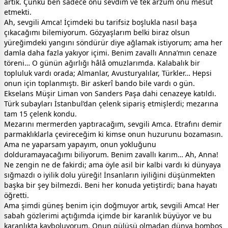
artık. Çünkü ben sadece onu sevdim ve tek arzum onu mesut
etmekti.
Ah, sevgili Amca! İçimdeki bu tarifsiz boşlukla nasıl başa
çıkacağımı bilemiyorum. Gözyaşlarım belki biraz olsun
yüreğimdeki yangını söndürür diye ağlamak istiyorum; ama her
damla daha fazla yakıyor içimi. Benim zavallı Anna’mın cenaze
töreni… O günün ağırlığı hâlâ omuzlarımda. Kalabalık bir
topluluk vardı orada; Almanlar, Avusturyalılar, Türkler… Hepsi
onun için toplanmıştı. Bir askerî bando bile vardı o gün.
Ekselans Müşir Liman von Sanders Paşa dahi cenazeye katıldı.
Türk subayları İstanbul’dan çelenk sipariş etmişlerdi; mezarına
tam 15 çelenk kondu.
Mezarını mermerden yaptıracağım, sevgili Amca. Etrafını demir
parmaklıklarla çevireceğim ki kimse onun huzurunu bozamasın.
Ama ne yaparsam yapayım, onun yokluğunu
dolduramayacağımı biliyorum. Benim zavallı karım… Ah, Anna!
Ne zengin ne de fakirdi; ama öyle asil bir kalbi vardı ki dünyaya
sığmazdı o iyilik dolu yüreği! İnsanların iyiliğini düşünmekten
başka bir şey bilmezdi. Beni her konuda yetiştirdi; bana hayatı
öğretti.
Ama şimdi güneş benim için doğmuyor artık, sevgili Amca! Her
sabah gözlerimi açtığımda içimde bir karanlık büyüyor ve bu
karanlıkta kayboluyorum. Onun gülüşü olmadan dünya bomboş