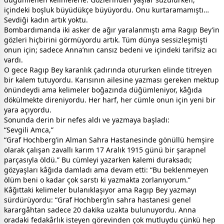
içindeki boşluk büyüdükçe büyüyordu. Onu kurtaramamıştı…
Sevdiği kadın artık yoktu.
Bombardımanda iki asker de ağır yaralanmıştı ama Ragıp Bey’in
gözleri hiçbirini görmüyordu artık. Tüm dünya sessizleşmişti
onun için; sadece Anna’nın cansız bedeni ve içindeki tarifsiz acı
vardı.
O gece Ragıp Bey karanlık çadırında otururken elinde titreyen
bir kalem tutuyordu. Karısının ailesine yazması gereken mektup
önündeydi ama kelimeler boğazında düğümleniyor, kâğıda
dökülmekte direniyordu. Her harf, her cümle onun için yeni bir
yara açıyordu.
Sonunda derin bir nefes aldı ve yazmaya başladı:
“Sevgili Amca,”
“Graf Hochberg’in Alman Sahra Hastanesinde gönüllü hemşire
olarak çalışan zavallı karım 17 Aralık 1915 günü bir şarapnel
parçasıyla öldü.” Bu cümleyi yazarken kalemi duraksadı;
gözyaşları kâğıda damladı ama devam etti: “Bu beklenmeyen
ölüm beni o kadar çok sarstı ki yazmakta zorlanıyorum.”
Kâğıttaki kelimeler bulanıklaşıyor ama Ragıp Bey yazmayı
sürdürüyordu: “Graf Hochberg’in sahra hastanesi genel
karargâhtan sadece 20 dakika uzakta bulunuyordu. Anna
oradaki fedakârlık isteyen görevinden çok mutluydu çünkü hep