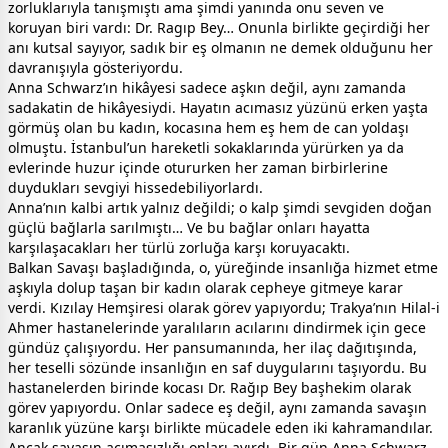
zorluklarıyla tanışmıştı ama şimdi yanında onu seven ve
koruyan biri vardı: Dr. Ragıp Bey… Onunla birlikte geçirdiği her
anı kutsal sayıyor, sadık bir eş olmanın ne demek olduğunu her
davranışıyla gösteriyordu.
Anna Schwarz’ın hikâyesi sadece aşkın değil, aynı zamanda
sadakatin de hikâyesiydi. Hayatın acımasız yüzünü erken yaşta
görmüş olan bu kadın, kocasına hem eş hem de can yoldaşı
olmuştu. İstanbul’un hareketli sokaklarında yürürken ya da
evlerinde huzur içinde otururken her zaman birbirlerine
duydukları sevgiyi hissedebiliyorlardı.
Anna’nın kalbi artık yalnız değildi; o kalp şimdi sevgiden doğan
güçlü bağlarla sarılmıştı… Ve bu bağlar onları hayatta
karşılaşacakları her türlü zorluğa karşı koruyacaktı.
Balkan Savaşı başladığında, o, yüreğinde insanlığa hizmet etme
aşkıyla dolup taşan bir kadın olarak cepheye gitmeye karar
verdi. Kızılay Hemşiresi olarak görev yapıyordu; Trakya’nın Hilal-i
Ahmer hastanelerinde yaralıların acılarını dindirmek için gece
gündüz çalışıyordu. Her pansumanında, her ilaç dağıtışında,
her teselli sözünde insanlığın en saf duygularını taşıyordu. Bu
hastanelerden birinde kocası Dr. Rağıp Bey başhekim olarak
görev yapıyordu. Onlar sadece eş değil, aynı zamanda savaşın
karanlık yüzüne karşı birlikte mücadele eden iki kahramandılar.
Ancak savaşın acımasızlığı onları ayırdı. Bir gün Anna Schwarz