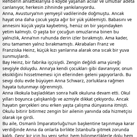
Rehberin anlattıklarıyla o köyde yaşanan acılar ve umutlar adeta
canlanıyor, herkesin zihninde yankılanıyordu.
Anna, Avusturya’nın yemyeşil vadilerinde doğmuştu. Ancak
hayat ona daha çocuk yaşta ağır bir yük yüklemişti. Babasını ve
annesini küçük yaşta kaybetmiş, henüz on bir yaşındayken
yetim kalmıştı. O yaşta bir çocuğun omuzlarına binen bu
yalnızlık, Anna’nın ruhunda derin izler bırakmıştı. Ama kader,
onu tamamen yalnız bırakmamıştı. Akrabaları Franz ve
Franziska Heinz, küçük kızı yanlarına alarak ona sıcak bir yuva
sunmuşlardı.
Bay Heinz, bir fabrika işçisiydi. Zengin değildi ama yüreği
sevgiyle doluydu. Anna’ya kendi çocukları gibi davranıyor, onun
eksikliğini hissetmemesi için ellerinden geleni yapıyorlardı. Bu
sevgi dolu evde büyüyen Anna Schwarz, zorluklara rağmen
hayata tutunmayı öğrenmişti.
Anna ilkokula başladıktan sonra halk okuluna devam etti. Okul
yılları boyunca çalışkanlığı ve azmiyle dikkat çekiyordu. Ancak
hayatın gerçekleri onu erken yaşta çalışma dünyasına itmişti.
Okulu bitirir bitirmez zengin bir ailenin yanında oda hizmetçisi
olarak işe girdi.
Bu aile, Osmanlı İmparatorluğu’nun başkentine taşınmaya karar
verdiğinde Anna da onlarla birlikte İstanbul’a gitmek zorunda
kaldı. Genç kız için bu yeni şehir, hem bilinmezliklerle dolu hem