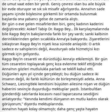
de umut vaat eden bir yerdi. Geniş çevresi olan bu aile büyük
bir evde oturuyor ve sık sık misafir ağırlıyordu. Anna’nın sade
yaşamı içinde böylesine görkemli bir ortamda bulunmak
başlarda ona yabancı gelse de zamanla alıştı.
Bir gün o eve gelen misafirlerden biri, genç kadının kaderini
değiştirecekti: Askerî Tabip Dr. Ragıp Bey… İlk karşılaşmalarında
bile Ragıp Bey’in bakışlarında farklı bir şey vardı; sanki kalbinin
derinliklerinden gelen sıcaklıkla Anna’ya bakıyordu. Ziyaretlerini
sıklaştıran Ragıp Bey’in niyeti kısa sürede anlaşıldı: O artık
sadece ev sahiplerini değil, Avusturyalı oda hizmetçisi kızı
görmek için geliyordu.
Ragıp Bey’in cesareti ve dürüstlüğü Anna’yı etkilemişti. Bir gün
tüm cesaretini toplayarak genç kıza evlenme teklif ettiğinde
Anna’nın gözleri mutlulukla parladı ve teklifi kabul etti.
Düğünleri aynı yıl içinde gerçekleşti; bu düğün sadece iki
insanın değil, iki farklı kültürün de birleşmesiydi adeta. Anna
Schwarz, Liesing’deki kendisini büyüten ailesine nişan ve düğün
haberini sevinçle duyurduğu mektuplar yazdı. İstanbul’dan
gönderdiği satırlarda kocasını nasıl taparcasına sevdiğini
anlatıyordu: “Yanında kendimi dünyanın en mutlu kadını olarak
görüyorum,” diyordu mektuplarında.
Anna’nın hayatı kolay olmamıştı; daha genç yaşta hayatın