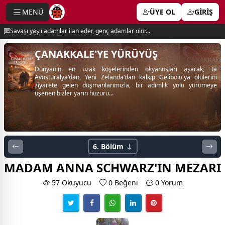
MENÜ
ÜYE OL
GİRİŞ
e menu
Savaşı yaşlı adamlar ilan eder, genç adamlar ölür...
ÇANAKKALE'YE YÜRÜYÜŞ
Dünyanın en uzak köşelerinden okyanusları aşarak, ta
Avusturalya'dan, Yeni Zelanda'dan kalkıp Gelibolu'ya ölülerini
ziyarete gelen düşmanlarımızla, bir adımlık yolu yürümeye
üşenen bizler yarın huzuru...
6. Bölüm
MADAM ANNA SCHWARZ'IN MEZARI
57 Okuyucu
0
Beğeni
0 Yorum