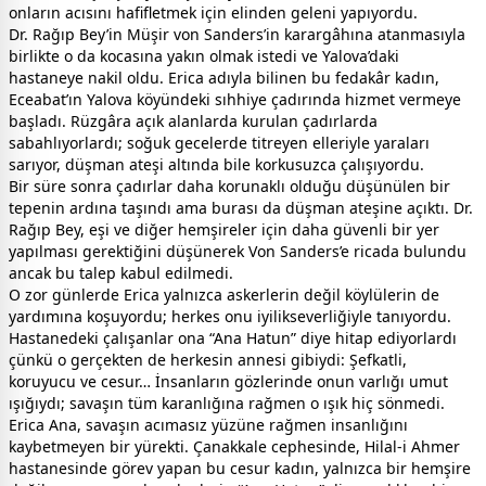
onların acısını hafifletmek için elinden geleni yapıyordu.
Dr. Rağıp Bey’in Müşir von Sanders’in karargâhına atanmasıyla
birlikte o da kocasına yakın olmak istedi ve Yalova’daki
hastaneye nakil oldu. Erica adıyla bilinen bu fedakâr kadın,
Eceabat’ın Yalova köyündeki sıhhiye çadırında hizmet vermeye
başladı. Rüzgâra açık alanlarda kurulan çadırlarda
sabahlıyorlardı; soğuk gecelerde titreyen elleriyle yaraları
sarıyor, düşman ateşi altında bile korkusuzca çalışıyordu.
Bir süre sonra çadırlar daha korunaklı olduğu düşünülen bir
tepenin ardına taşındı ama burası da düşman ateşine açıktı. Dr.
Rağıp Bey, eşi ve diğer hemşireler için daha güvenli bir yer
yapılması gerektiğini düşünerek Von Sanders’e ricada bulundu
ancak bu talep kabul edilmedi.
O zor günlerde Erica yalnızca askerlerin değil köylülerin de
yardımına koşuyordu; herkes onu iyilikseverliğiyle tanıyordu.
Hastanedeki çalışanlar ona “Ana Hatun” diye hitap ediyorlardı
çünkü o gerçekten de herkesin annesi gibiydi: Şefkatli,
koruyucu ve cesur… İnsanların gözlerinde onun varlığı umut
ışığıydı; savaşın tüm karanlığına rağmen o ışık hiç sönmedi.
Erica Ana, savaşın acımasız yüzüne rağmen insanlığını
kaybetmeyen bir yürekti. Çanakkale cephesinde, Hilal-i Ahmer
hastanesinde görev yapan bu cesur kadın, yalnızca bir hemşire