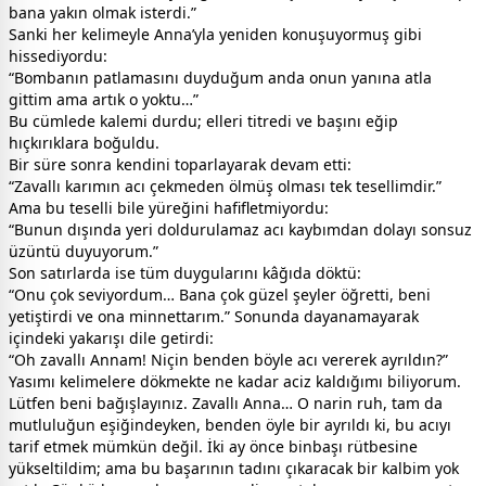
bana yakın olmak isterdi.”
Sanki her kelimeyle Anna’yla yeniden konuşuyormuş gibi
hissediyordu:
“Bombanın patlamasını duyduğum anda onun yanına atla
gittim ama artık o yoktu…”
Bu cümlede kalemi durdu; elleri titredi ve başını eğip
hıçkırıklara boğuldu.
Bir süre sonra kendini toparlayarak devam etti:
“Zavallı karımın acı çekmeden ölmüş olması tek tesellimdir.”
Ama bu teselli bile yüreğini hafifletmiyordu:
“Bunun dışında yeri doldurulamaz acı kaybımdan dolayı sonsuz
üzüntü duyuyorum.”
Son satırlarda ise tüm duygularını kâğıda döktü:
“Onu çok seviyordum… Bana çok güzel şeyler öğretti, beni
yetiştirdi ve ona minnettarım.” Sonunda dayanamayarak
içindeki yakarışı dile getirdi:
“Oh zavallı Annam! Niçin benden böyle acı vererek ayrıldın?”
Yasımı kelimelere dökmekte ne kadar aciz kaldığımı biliyorum.
Lütfen beni bağışlayınız. Zavallı Anna… O narin ruh, tam da
mutluluğun eşiğindeyken, benden öyle bir ayrıldı ki, bu acıyı
tarif etmek mümkün değil. İki ay önce binbaşı rütbesine
yükseltildim; ama bu başarının tadını çıkaracak bir kalbim yok