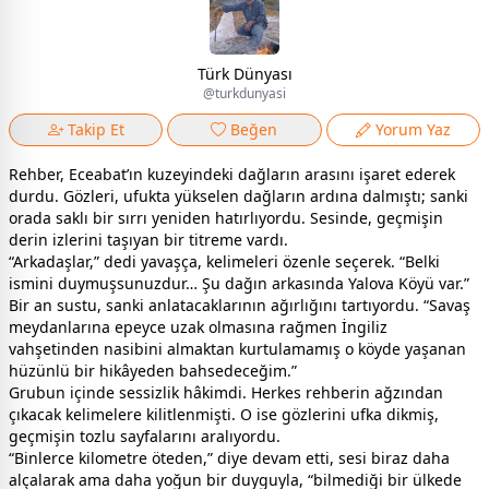
Türk Dünyası
@turkdunyasi
Takip Et
Beğen
Yorum Yaz
Rehber, Eceabat’ın kuzeyindeki dağların arasını işaret ederek
durdu. Gözleri, ufukta yükselen dağların ardına dalmıştı; sanki
orada saklı bir sırrı yeniden hatırlıyordu. Sesinde, geçmişin
derin izlerini taşıyan bir titreme vardı.
“Arkadaşlar,” dedi yavaşça, kelimeleri özenle seçerek. “Belki
ismini duymuşsunuzdur… Şu dağın arkasında Yalova Köyü var.”
Bir an sustu, sanki anlatacaklarının ağırlığını tartıyordu. “Savaş
meydanlarına epeyce uzak olmasına rağmen İngiliz
vahşetinden nasibini almaktan kurtulamamış o köyde yaşanan
hüzünlü bir hikâyeden bahsedeceğim.”
Grubun içinde sessizlik hâkimdi. Herkes rehberin ağzından
çıkacak kelimelere kilitlenmişti. O ise gözlerini ufka dikmiş,
geçmişin tozlu sayfalarını aralıyordu.
“Binlerce kilometre öteden,” diye devam etti, sesi biraz daha
alçalarak ama daha yoğun bir duyguyla, “bilmediği bir ülkede