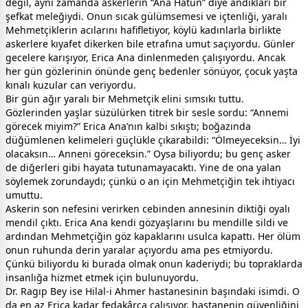
değil, aynı zamanda askerlerin “Ana Hatun” diye andıkları bir
şefkat meleğiydi. Onun sıcak gülümsemesi ve içtenliği, yaralı
Mehmetçiklerin acılarını hafifletiyor, köylü kadınlarla birlikte
askerlere kıyafet dikerken bile etrafına umut saçıyordu. Günler
gecelere karışıyor, Erica Ana dinlenmeden çalışıyordu. Ancak
her gün gözlerinin önünde genç bedenler sönüyor, çocuk yaşta
kınalı kuzular can veriyordu.
Bir gün ağır yaralı bir Mehmetçik elini sımsıkı tuttu.
Gözlerinden yaşlar süzülürken titrek bir sesle sordu: “Annemi
görecek miyim?” Erica Ana’nın kalbi sıkıştı; boğazında
düğümlenen kelimeleri güçlükle çıkarabildi: “Ölmeyeceksin… İyi
olacaksın… Anneni göreceksin.” Oysa biliyordu; bu genç asker
de diğerleri gibi hayata tutunamayacaktı. Yine de ona yalan
söylemek zorundaydı; çünkü o an için Mehmetçiğin tek ihtiyacı
umuttu.
Askerin son nefesini verirken cebinden annesinin diktiği oyalı
mendil çıktı. Erica Ana kendi gözyaşlarını bu mendille sildi ve
ardından Mehmetçiğin göz kapaklarını usulca kapattı. Her ölüm
onun ruhunda derin yaralar açıyordu ama pes etmiyordu.
Çünkü biliyordu ki burada olmak onun kaderiydi; bu topraklarda
insanlığa hizmet etmek için bulunuyordu.
Dr. Ragıp Bey ise Hilal-i Ahmer hastanesinin başındaki isimdi. O
da en az Erica kadar fedakârca çalışıyor, hastanenin güvenliğini