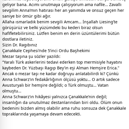
geliyor bana. Acımı unutmaya çalışıyorum ama nafile… Zavallı
sevgilim Anna’mın hatırası her an yanımda ve onsuz geçen her
saniye bir ömür gibi ağır.
Allaha ısmarladık benim sevgili Amcam… İnşallah Liesing’te
görüşürüz ve belki yüzümdeki bu kederi biraz olsun
hafifletebilirsiniz. Lütfen benim en derin üzüntülerimi bütün
dostlara iletiniz.
Sizin Dr. Ragıbınız
Çanakkale Cephesi’nde 5’inci Ordu Başhekimi
Mezar taşına şu sözler yazıldı:
“Yaralı Türk askerlerini tedavi ederken top mermisiyle hayatını
kaybeden Dr. Yüzbaşı Ragıp Bey’in eşi Alman Hemşire Erica.”
Ancak o mezar taşı ne kadar doğruyu anlatabilirdi ki? Çünkü
Anna Schwarz’ın fedakârlığının ölçüsü yoktu… O artık sadece
Avusturyalı bir hemşire değildi; o Türk olmuştu… Vatan
olmuştu…
Anna Schwarz’ın hikâyesi yalnızca Çanakkale’nin değil;
insanlığın da unutulmaz destanlarından biri oldu. Ölüm onun
bedenini bizden almış olabilir ama ruhu sonsuza dek Çanakkale
topraklarında yaşamaya devam edecekti.