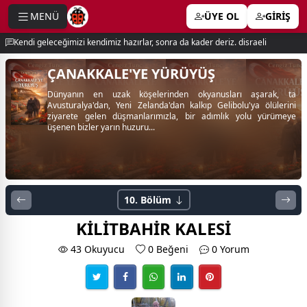
MENÜ
ÜYE OL
GİRİŞ
e menu
Kendi geleceğimizi kendimiz hazırlar, sonra da kader deriz. disraeli
ÇANAKKALE'YE YÜRÜYÜŞ
Dünyanın en uzak köşelerinden okyanusları aşarak, ta
Avusturalya'dan, Yeni Zelanda'dan kalkıp Gelibolu'ya ölülerini
ziyarete gelen düşmanlarımızla, bir adımlık yolu yürümeye
üşenen bizler yarın huzuru...
10. Bölüm
KİLİTBAHİR KALESİ
43 Okuyucu
0
Beğeni
0 Yorum