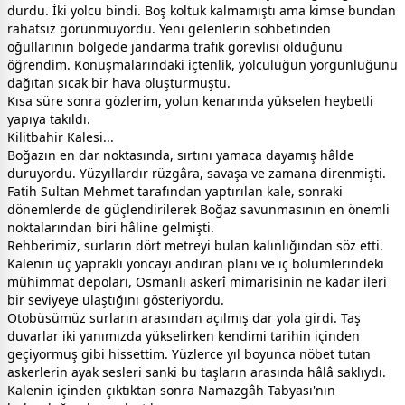
durdu. İki yolcu bindi. Boş koltuk kalmamıştı ama kimse bundan
rahatsız görünmüyordu. Yeni gelenlerin sohbetinden
oğullarının bölgede jandarma trafik görevlisi olduğunu
öğrendim. Konuşmalarındaki içtenlik, yolculuğun yorgunluğunu
dağıtan sıcak bir hava oluşturmuştu.
Kısa süre sonra gözlerim, yolun kenarında yükselen heybetli
yapıya takıldı.
Kilitbahir Kalesi...
Boğazın en dar noktasında, sırtını yamaca dayamış hâlde
duruyordu. Yüzyıllardır rüzgâra, savaşa ve zamana direnmişti.
Fatih Sultan Mehmet tarafından yaptırılan kale, sonraki
dönemlerde de güçlendirilerek Boğaz savunmasının en önemli
noktalarından biri hâline gelmişti.
Rehberimiz, surların dört metreyi bulan kalınlığından söz etti.
Kalenin üç yapraklı yoncayı andıran planı ve iç bölümlerindeki
mühimmat depoları, Osmanlı askerî mimarisinin ne kadar ileri
bir seviyeye ulaştığını gösteriyordu.
Otobüsümüz surların arasından açılmış dar yola girdi. Taş
duvarlar iki yanımızda yükselirken kendimi tarihin içinden
geçiyormuş gibi hissettim. Yüzlerce yıl boyunca nöbet tutan
askerlerin ayak sesleri sanki bu taşların arasında hâlâ saklıydı.
Kalenin içinden çıktıktan sonra Namazgâh Tabyası'nın