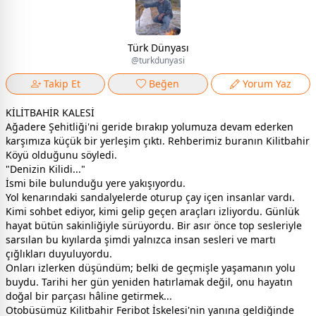
Türk Dünyası
@turkdunyasi
Takip Et
Beğen
Yorum Yaz
KİLİTBAHİR KALESİ
Ağadere Şehitliği'ni geride bırakıp yolumuza devam ederken
karşımıza küçük bir yerleşim çıktı. Rehberimiz buranın Kilitbahir
Köyü olduğunu söyledi.
"Denizin Kilidi..."
İsmi bile bulunduğu yere yakışıyordu.
Yol kenarındaki sandalyelerde oturup çay içen insanlar vardı.
Kimi sohbet ediyor, kimi gelip geçen araçları izliyordu. Günlük
hayat bütün sakinliğiyle sürüyordu. Bir asır önce top sesleriyle
sarsılan bu kıyılarda şimdi yalnızca insan sesleri ve martı
çığlıkları duyuluyordu.
Onları izlerken düşündüm; belki de geçmişle yaşamanın yolu
buydu. Tarihi her gün yeniden hatırlamak değil, onu hayatın
doğal bir parçası hâline getirmek...
Otobüsümüz Kilitbahir Feribot İskelesi'nin yanına geldiğinde