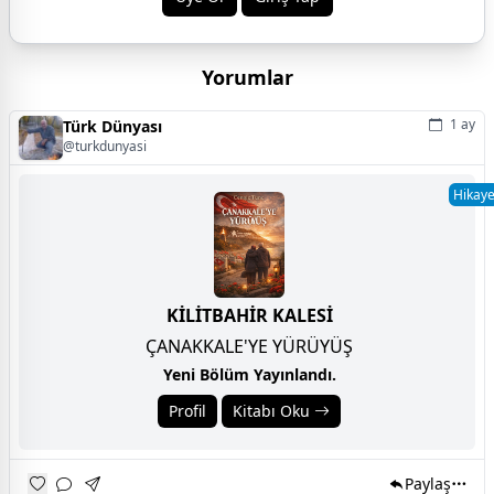
Yorumlar
1 ay
Türk Dünyası
@turkdunyasi
Hikay
KİLİTBAHİR KALESİ
ÇANAKKALE'YE YÜRÜYÜŞ
Yeni Bölüm Yayınlandı.
Profil
Kitabı Oku
Paylaş