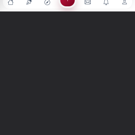
Türkiye'nin en büyük kültür sanat platformu
MENÜLER
Anasayfa
Keşfet
Şiirler
Hikayeler
Yazılar
İletiler
Forum
Nedir?
Ara
SİTE
Hakkımızda