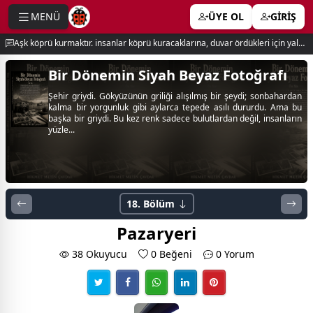
MENÜ
ÜYE OL
GİRİŞ
e menu
Aşk köprü kurmaktır. insanlar köprü kuracaklarına, duvar ördükleri için yalnız kalırlar. newton
Bir Dönemin Siyah Beyaz Fotoğrafı
Şehir griydi. Gökyüzünün griliği alışılmış bir şeydi; sonbahardan
kalma bir yorgunluk gibi aylarca tepede asılı dururdu. Ama bu
başka bir griydi. Bu kez renk sadece bulutlardan değil, insanların
yüzle...
18. Bölüm
Pazaryeri
38 Okuyucu
0
Beğeni
0 Yorum