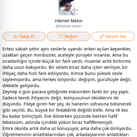
Hikmet-Metin
@hikmet-metin
Takip Et
Beğen
Yorum Yaz
Ertesi sabah şehir aynı seslerle uyandı: erken açılan kepenkler,
uzaktan geçen minibüsler, aceleyle yürüyen insanlar. Ama bu
sıradanlığın içinde küçük bir fark vardı; insanlar artık birbirine
daha uzun bakıyordu. Bir selam biraz daha içten veriliyor, bir
ihtiyaç daha hızlı fark ediliyordu. Kimse bunu yüksek sesle
söylemiyordu, ama herkes biliyordu: değişim, gürültüyle değil,
dikkatle geliyordu.
Zeynep o gün pazara gittiğinde eskisinden farklı bir şey yaptı.
Sadece kendi ihtiyacını değil, komşusunun eksiklerini de
düşündü. Fileye giren her şey, iki hanenin sofrasına bölünecek
gibi seçildi. Bu, büyük bir fedakârlık değildi belki. Ama ilk kez
bu kadar bilinçliydi. Eve dönerken yüzünde beliren hafif
tebessüm, aslında içindeki yükün biraz hafiflemesiydi.
Emre okulda artık daha az konuşuyor, ama daha çok dinliyordu.
Öğretmeninin anlattıklarından çok, arkadaşlarının anlattıkları