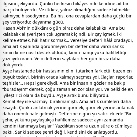
ilgisini çekiyordu. Çünkü herkesin hikâyesinde kendine ait bir
parça buluyordu. Ve ilk kez, yalnız olmadığını sadece bilmekle
kalmıyor, hissediyordu. Bu his, ona cevaplardan daha güçlü bir
şey veriyordu: dayanma gücü.
Hasan Abi’nin dükkânı o gün biraz daha kalabalıktı. Ama bu
kalabalık alışverişten çok uğramak içindi. Bir çay içmek, iki
kelime etmek, hâl hatır sormak… Veresiye defteri hâlâ oradaydı,
ama artık yanında görünmeyen bir defter daha vardı sanki:
kimin kime nasıl destek olduğu, kimin hangi yükü hafiflettiği
yazılıydı orada. Ve o defterin sayfaları her gün biraz daha
doluyordu.
Ayşe hastanede bir hastasının elini tutarken fark etti: bazen en
büyük tedavi, birinin orada kalmayı seçmesiydi. İlaçlar, raporlar,
teşhisler… Hepsi gerekliydi. Ama bir insanın gözlerine bakıp
“buradayım” demek, çoğu zaman en zor olanıydı. Ve belki de en
iyileştirici olanı da buydu. Ayşe artık bunu biliyordu.
Kemal Bey ise yazmayı bırakmamıştı. Ama artık cümleleri daha
kısaydı. Çünkü anlatmak yerine görmek, görmek yerine anlamak
daha önemli hale gelmişti. Defterine o gün şu satırı ekledi: “Bir
şehir, yükünü paylaştıkça hafiflemez sadece; aynı zamanda
kendini tanımaya başlar.” Yazdıktan sonra uzun süre o cümleye
baktı. Sanki sadece şehri değil, kendisini de anlatıyordu.