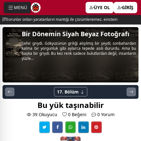
MENÜ
ÜYE OL
GİRİŞ
e menu
Sorunlar onları yaratanların mantığı ile çözümlenemez. einstein
Bir Dönemin Siyah Beyaz Fotoğrafı
Şehir griydi. Gökyüzünün griliği alışılmış bir şeydi; sonbahardan
kalma bir yorgunluk gibi aylarca tepede asılı dururdu. Ama bu
başka bir griydi. Bu kez renk sadece bulutlardan değil, insanların
yüzle...
17. Bölüm
Bu yük taşınabilir
39 Okuyucu
0
Beğeni
0 Yorum