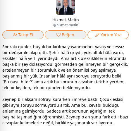
Hikmet-Metin
@hikmet-metin
Takip Et
Beğen
Yorum Yaz
Sonraki günler, büyük bir kırılma yaşanmadan, yavaş ve sessiz
bir değişimle akıp gitti. Şehir hâlâ griydi; yoksulluk hâlâ vardı,
eksikler hâlâ yerli yerindeydi. Ama artık o eksikliklerin etrafında
başka bir şey dolaşıyordu: görmezden gelinmeyen bir gerçeklik,
ertelenmeyen bir sorumluluk ve en önemlisi paylaşılmaya
başlanmış bir yük. İnsanlar hâlâ aynı soruyu soruyordu belki
“Bu nasıl biter?” ama artık bu sorunun cevabını tek bir yerden,
tek bir kişiden, tek bir günden beklemiyordu.
Zeynep bir akşam sofrayı kurarken Emre’ye baktı. Çocuk eskisi
gibi aynı soruyu sormuyordu artık. Ama bu, cevabı bulduğu
anlamına gelmiyordu. Sadece artık sorunun ağırlığını tek
başına taşımadığını öğrenmişti. Zeynep o an şunu fark etti: bazı
cevaplar kelimelerle değil, birlikte yaşanarak veriliyordu.