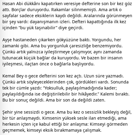
Hasan Abi dükkânı kapatırken veresiye defterine son bir kez göz
attı. Borçlar duruyordu. Rakamlar silinmemişti. Ama artık o
sayfalar sadece eksiklerin kaydı değildi. Aralarında görünmeyen
bir şey vardı: dayanışmanın izleri. Defteri kapattığında ilk kez
içinden “bu yük taşınabilir” diye geçirdi.
Ayşe hastaneden çıkarken gökyüzüne baktı. Yorgundu, her
zamanki gibi. Ama bu yorgunluk çaresizliğe benzemiyordu.
Çünkü artık yalnızca iyileştirmeye çalışmıyor, aynı zamanda
tutunacak küçük bağlar da kuruyordu. Ve bazen bir insanın
iyileşmesi, ilaçtan önce o bağlarla başlıyordu.
Kemal Bey o gece defterini son kez açtı. Uzun süre yazmadı.
Çünkü artık söyleyeceklerinden çok, gördükleri vardı. Sonunda
tek bir cümle yazdı: “Yoksulluk, paylaşılmadığında kader;
paylaşıldığında ise değiştirilebilir bir hikâyedir.” Kalemi bıraktı.
Bu bir sonuç değildi. Ama bir son da değildi zaten.
Şehir yine sessizdi o gece. Ama bu kez o sessizlik bekleyiş değil,
bir tür anlaşmaydı. Kimsenin yüksek sesle ilan etmediği, ama
herkesin içten içe kabul ettiği bir anlaşma: Kimseyi görmeden
geçmemek, kimseyi eksik bırakmamaya çalışmak.