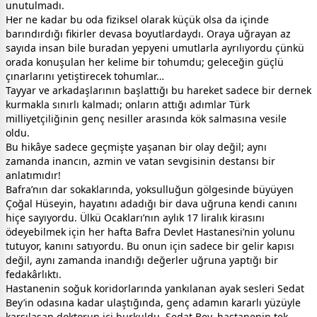
unutulmadı.
Her ne kadar bu oda fiziksel olarak küçük olsa da içinde
barındırdığı fikirler devasa boyutlardaydı. Oraya uğrayan az
sayıda insan bile buradan yepyeni umutlarla ayrılıyordu çünkü
orada konuşulan her kelime bir tohumdu; geleceğin güçlü
çınarlarını yetiştirecek tohumlar…
Tayyar ve arkadaşlarının başlattığı bu hareket sadece bir dernek
kurmakla sınırlı kalmadı; onların attığı adımlar Türk
milliyetçiliğinin genç nesiller arasında kök salmasına vesile
oldu.
Bu hikâye sadece geçmişte yaşanan bir olay değil; aynı
zamanda inancın, azmin ve vatan sevgisinin destansı bir
anlatımıdır!
Bafra’nın dar sokaklarında, yoksulluğun gölgesinde büyüyen
Çoğal Hüseyin, hayatını adadığı bir dava uğruna kendi canını
hiçe sayıyordu. Ülkü Ocakları’nın aylık 17 liralık kirasını
ödeyebilmek için her hafta Bafra Devlet Hastanesi’nin yolunu
tutuyor, kanını satıyordu. Bu onun için sadece bir gelir kapısı
değil, aynı zamanda inandığı değerler uğruna yaptığı bir
fedakârlıktı.
Hastanenin soğuk koridorlarında yankılanan ayak sesleri Sedat
Bey’in odasına kadar ulaştığında, genç adamın kararlı yüzüyle
karşılaşan doktorun içi burkuldu. Sedat Bey, hastanenin tek