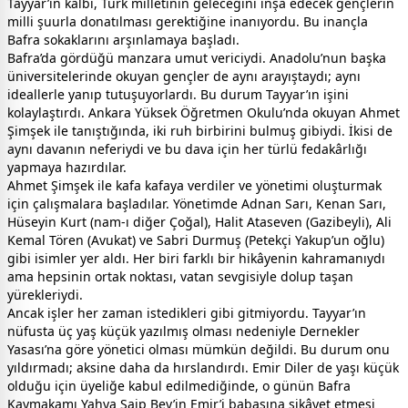
Tayyar’ın kalbi, Türk milletinin geleceğini inşa edecek gençlerin
milli şuurla donatılması gerektiğine inanıyordu. Bu inançla
Bafra sokaklarını arşınlamaya başladı.
Bafra’da gördüğü manzara umut vericiydi. Anadolu’nun başka
üniversitelerinde okuyan gençler de aynı arayıştaydı; aynı
ideallerle yanıp tutuşuyorlardı. Bu durum Tayyar’ın işini
kolaylaştırdı. Ankara Yüksek Öğretmen Okulu’nda okuyan Ahmet
Şimşek ile tanıştığında, iki ruh birbirini bulmuş gibiydi. İkisi de
aynı davanın neferiydi ve bu dava için her türlü fedakârlığı
yapmaya hazırdılar.
Ahmet Şimşek ile kafa kafaya verdiler ve yönetimi oluşturmak
için çalışmalara başladılar. Yönetimde Adnan Sarı, Kenan Sarı,
Hüseyin Kurt (nam-ı diğer Çoğal), Halit Ataseven (Gazibeyli), Ali
Kemal Tören (Avukat) ve Sabri Durmuş (Petekçi Yakup’un oğlu)
gibi isimler yer aldı. Her biri farklı bir hikâyenin kahramanıydı
ama hepsinin ortak noktası, vatan sevgisiyle dolup taşan
yürekleriydi.
Ancak işler her zaman istedikleri gibi gitmiyordu. Tayyar’ın
nüfusta üç yaş küçük yazılmış olması nedeniyle Dernekler
Yasası’na göre yönetici olması mümkün değildi. Bu durum onu
yıldırmadı; aksine daha da hırslandırdı. Emir Diler de yaşı küçük
olduğu için üyeliğe kabul edilmediğinde, o günün Bafra
Kaymakamı Yahya Saip Bey’in Emir’i babasına şikâyet etmesi