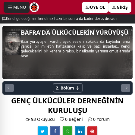
MENÜ
ÜYE OL
GİRİŞ
e menu
Kendi geleceğimizi kendimiz hazırlar, sonra da kader deriz. disraeli
BAFRA'DA ÜLKÜCÜLERİN YÜRÜYÜŞÜ
Bazı yürüyüşler vardır; ayak sesleri sokaklarda kaybolur ama
yankısı bir milletin hafızasında kalır. Ve bazı insanlar… Kendi
geleceklerini bir kenara bırakıp, bir ülkenin yarınını omuzlarında
taşır. ...
2. Bölüm
GENÇ ÜLKÜCÜLER DERNEĞİNİN
KURULUŞU
93 Okuyucu
0
Beğeni
0 Yorum