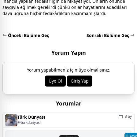
inançla yapılan fedakârlığın da hikâyesiydi. Onların önünde
saygıyla eğilmek gerekirdi çünkü onlar hayatlarını adadıkları
dava uğruna hiçbir fedakârlıktan kaçınmamışlardı.
Önceki Bölüme Geç
Sonraki Bölüme Geç
Yorum Yapın
Yorum yapabilmeniz için üye olmalısınız.
Üye Ol
Giriş Yap
Yorumlar
3 ay
Türk Dünyası
@turkdunyasi
Hikay