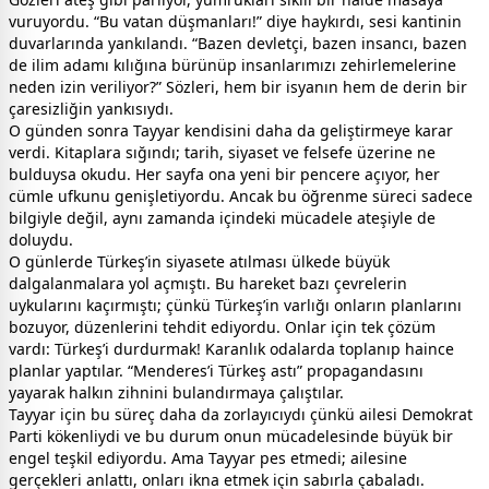
vuruyordu. “Bu vatan düşmanları!” diye haykırdı, sesi kantinin
duvarlarında yankılandı. “Bazen devletçi, bazen insancı, bazen
de ilim adamı kılığına bürünüp insanlarımızı zehirlemelerine
neden izin veriliyor?” Sözleri, hem bir isyanın hem de derin bir
çaresizliğin yankısıydı.
O günden sonra Tayyar kendisini daha da geliştirmeye karar
verdi. Kitaplara sığındı; tarih, siyaset ve felsefe üzerine ne
bulduysa okudu. Her sayfa ona yeni bir pencere açıyor, her
cümle ufkunu genişletiyordu. Ancak bu öğrenme süreci sadece
bilgiyle değil, aynı zamanda içindeki mücadele ateşiyle de
doluydu.
O günlerde Türkeş’in siyasete atılması ülkede büyük
dalgalanmalara yol açmıştı. Bu hareket bazı çevrelerin
uykularını kaçırmıştı; çünkü Türkeş’in varlığı onların planlarını
bozuyor, düzenlerini tehdit ediyordu. Onlar için tek çözüm
vardı: Türkeş’i durdurmak! Karanlık odalarda toplanıp haince
planlar yaptılar. “Menderes’i Türkeş astı” propagandasını
yayarak halkın zihnini bulandırmaya çalıştılar.
Tayyar için bu süreç daha da zorlayıcıydı çünkü ailesi Demokrat
Parti kökenliydi ve bu durum onun mücadelesinde büyük bir
engel teşkil ediyordu. Ama Tayyar pes etmedi; ailesine
gerçekleri anlattı, onları ikna etmek için sabırla çabaladı.