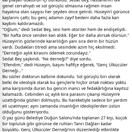
genel cerrahıydı ve sol görüşlü olmasına rağmen insan
hayatına olan saygısı her şeyden önce gelirdi. Hüseyin’i görünce
kaşlarını çattı; bu genç adamın zayıf bedeni daha fazla kan
kaybını kaldıramazdı.
“Oğlum,” dedi Sedat Bey, sesi hem otoriter hem de endişeliydi.
“Bir hafta önce senden kan aldık. Eğer bir daha alırsak ölürsün.”
Hüseyin’in gözlerinde kararlılığın yanı sıra derin bir hüzün
vardı. Dudakları titredi ama sesindeki azim hiç eksilmedi:
“Derneğin aylık kirasını ödemek zorundayız.”
Sedat Bey şaşkındı. “Ne derneği?” diye sordu.
“Efendim,” dedi Hüseyin, başını hafifçe eğerek, “Genç Ülkücüler
Derneği…”
Bu sözler doktorun kalbine dokundu. Sol görüşlü biri olarak
belki de ideolojik olarak bu gençlerle hiçbir ortak noktası yoktu
ama karşısında duran bu gencin inancı ve fedakârlığına kayıtsız
kalamazdı. Cebinden üç aylık kira parasını çıkarıp Hüseyin’e
uzattığında gözleri dolmuştu. Bu hareketiyle sadece bir yardım
eli uzatmıyor; aynı zamanda insanlığın ideolojilerden üstün
olduğunu gösteriyordu.
O yaz günü Belediye Düğün Salonu’nda toplanan 27 kişi, küçük
bir topluluk gibi görünse de ruhları Tanrı Dağları kadar
büyüktü. Genç Ülkücüler Derneği’nin düzenlediği etkinlikte