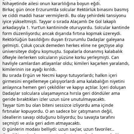
Nihayetinde ailesi onun kararlılığına boyun eğdi.
Birkaç gün önce Erzurum’da solcular Rektörlük binasını basmış
ve ciddi maddi hasar vermişlerdi. Bu olay şehirdeki tansiyonu
iyice yükseltmişti. Tayyar o sırada Alaçamlı De Gol lakaplı
arkadaşıyla 1. Yurt’un kantininde oturuyordu. Solcular kantinde
form düzenliyordu; ancak dışarıda fırtına kopmak üzereydi.
Rektörlüğün basıldığını duyan Erzurumlu Dadaşlar galeyana
gelmişti. Çoluk çocuk demeden herkes eline ne geçtiyse alıp
üniversiteye doğru koşmuştu. Sopalarla donanmış kalabalık
öfkeyle ilerlerken solcuların yüzüne korku yerleşmişti. Can
havliyle camlardan atlayanlar oldu; kimileri kaçarken yaralandı,
kimilerinin ise ayağı kırıldı.
Bu sırada Ergün ve Necmi kapıyı tutuyorlardı; halkın içeri
girmesini engellemeye çalışıyorlardı ama kalabalığın niyetini
anlayınca hemen geri çekildiler ve kapıyı açtılar. İçeri doluşan
Dadaşlar solculara ulaşamayınca hırsla geri döndüler ama
geride bıraktıkları izler uzun süre unutulmayacaktı.
Tayyar tüm bu olan biteni sessizce izliyordu ama içinde
fırtınalar kopuyordu. O an sadece bir çatışmanın değil,
ideallerin savaşı olduğunu biliyordu; bu savaşta tarafını
seçmişti ve asla geri adım atmayacaktı.
O günlerin modası belliydi: uzun saçlar, uzun favoriler…