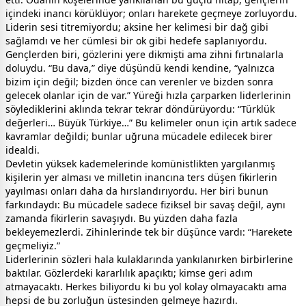
içindeki inancı körüklüyor; onları harekete geçmeye zorluyordu.
Liderin sesi titremiyordu; aksine her kelimesi bir dağ gibi
sağlamdı ve her cümlesi bir ok gibi hedefe saplanıyordu.
Gençlerden biri, gözlerini yere dikmişti ama zihni fırtınalarla
doluydu. “Bu dava,” diye düşündü kendi kendine, “yalnızca
bizim için değil; bizden önce can verenler ve bizden sonra
gelecek olanlar için de var.” Yüreği hızla çarparken liderlerinin
söylediklerini aklında tekrar tekrar döndürüyordu: “Türklük
değerleri… Büyük Türkiye…” Bu kelimeler onun için artık sadece
kavramlar değildi; bunlar uğruna mücadele edilecek birer
idealdi.
Devletin yüksek kademelerinde komünistlikten yargılanmış
kişilerin yer alması ve milletin inancına ters düşen fikirlerin
yayılması onları daha da hırslandırıyordu. Her biri bunun
farkındaydı: Bu mücadele sadece fiziksel bir savaş değil, aynı
zamanda fikirlerin savaşıydı. Bu yüzden daha fazla
bekleyemezlerdi. Zihinlerinde tek bir düşünce vardı: “Harekete
geçmeliyiz.”
Liderlerinin sözleri hala kulaklarında yankılanırken birbirlerine
baktılar. Gözlerdeki kararlılık apaçıktı; kimse geri adım
atmayacaktı. Herkes biliyordu ki bu yol kolay olmayacaktı ama
hepsi de bu zorluğun üstesinden gelmeye hazırdı.