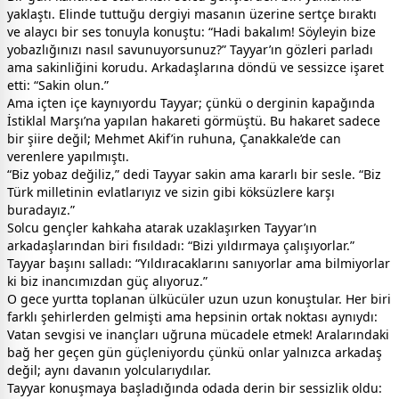
yaklaştı. Elinde tuttuğu dergiyi masanın üzerine sertçe bıraktı
ve alaycı bir ses tonuyla konuştu: “Hadi bakalım! Söyleyin bize
yobazlığınızı nasıl savunuyorsunuz?” Tayyar’ın gözleri parladı
ama sakinliğini korudu. Arkadaşlarına döndü ve sessizce işaret
etti: “Sakin olun.”
Ama içten içe kaynıyordu Tayyar; çünkü o derginin kapağında
İstiklal Marşı’na yapılan hakareti görmüştü. Bu hakaret sadece
bir şiire değil; Mehmet Akif’in ruhuna, Çanakkale’de can
verenlere yapılmıştı.
“Biz yobaz değiliz,” dedi Tayyar sakin ama kararlı bir sesle. “Biz
Türk milletinin evlatlarıyız ve sizin gibi köksüzlere karşı
buradayız.”
Solcu gençler kahkaha atarak uzaklaşırken Tayyar’ın
arkadaşlarından biri fısıldadı: “Bizi yıldırmaya çalışıyorlar.”
Tayyar başını salladı: “Yıldıracaklarını sanıyorlar ama bilmiyorlar
ki biz inancımızdan güç alıyoruz.”
O gece yurtta toplanan ülkücüler uzun uzun konuştular. Her biri
farklı şehirlerden gelmişti ama hepsinin ortak noktası aynıydı:
Vatan sevgisi ve inançları uğruna mücadele etmek! Aralarındaki
bağ her geçen gün güçleniyordu çünkü onlar yalnızca arkadaş
değil; aynı davanın yolcularıydılar.
Tayyar konuşmaya başladığında odada derin bir sessizlik oldu: