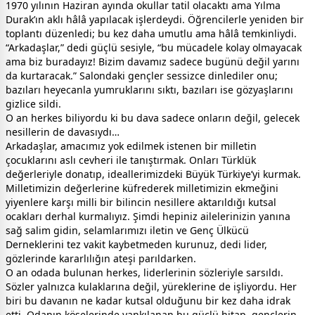
1970 yılının Haziran ayında okullar tatil olacaktı ama Yılma
Durak’ın aklı hâlâ yapılacak işlerdeydi. Öğrencilerle yeniden bir
toplantı düzenledi; bu kez daha umutlu ama hâlâ temkinliydi.
“Arkadaşlar,” dedi güçlü sesiyle, “bu mücadele kolay olmayacak
ama biz buradayız! Bizim davamız sadece bugünü değil yarını
da kurtaracak.” Salondaki gençler sessizce dinlediler onu;
bazıları heyecanla yumruklarını sıktı, bazıları ise gözyaşlarını
gizlice sildi.
O an herkes biliyordu ki bu dava sadece onların değil, gelecek
nesillerin de davasıydı…
Arkadaşlar, amacımız yok edilmek istenen bir milletin
çocuklarını aslı cevheri ile tanıştırmak. Onları Türklük
değerleriyle donatıp, ideallerimizdeki Büyük Türkiye’yi kurmak.
Milletimizin değerlerine küfrederek milletimizin ekmeğini
yiyenlere karşı milli bir bilincin nesillere aktarıldığı kutsal
ocakları derhal kurmalıyız. Şimdi hepiniz ailelerinizin yanına
sağ salim gidin, selamlarımızı iletin ve Genç Ülkücü
Derneklerini tez vakit kaybetmeden kurunuz, dedi lider,
gözlerinde kararlılığın ateşi parıldarken.
O an odada bulunan herkes, liderlerinin sözleriyle sarsıldı.
Sözler yalnızca kulaklarına değil, yüreklerine de işliyordu. Her
biri bu davanın ne kadar kutsal olduğunu bir kez daha idrak
etti. Odanın köşelerinde yankılanan bu güçlü hitap, gençlerin