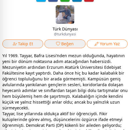
Türk Dünyası
@turkdunyasi
Takip Et
Beğen
Yorum Yaz
Yıl 1969. Tayyar, Bafra Lisesi’nden mezun olduğunda, hayatının
yeni bir dönüm noktasına adım atacağından habersizdi.
Mezuniyetin ardından Erzurum Atatürk Üniversitesi Edebiyat
Fakültesine kayıt yaptırdı. Daha önce hiç bu kadar kalabalık bir
öğrenci topluluğunu bir arada görmemişti. Kampüsün geniş
avlularında yankılanan gençlerin sesleri, koridorlarda dolaşan
heyecanlı adımlar ve sınıflardan taşan bilgi dolu tartışmalar onu
hem büyülemiş hem de şaşırtmıştı. Kalabalığın içinde kendini
küçük ve yalnız hissettiği anlar oldu; ancak bu yalnızlık uzun
sürmeyecekti.
Tayyar, lise yıllarında oldukça aktif bir öğrenciydi. Fikir
kulüplerinde görev almış, düşüncelerini özgürce ifade etmeyi
öğrenmişti. Demokrat Parti (DP) kökenli bir aileden geliyordu;