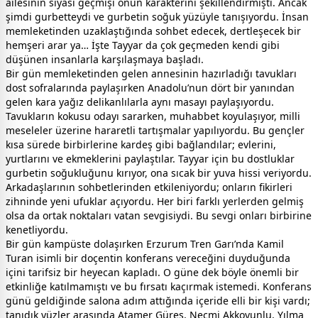
ailesinin siyasi geçmişi onun karakterini şekillendirmişti. Ancak
şimdi gurbetteydi ve gurbetin soğuk yüzüyle tanışıyordu. İnsan
memleketinden uzaklaştığında sohbet edecek, dertleşecek bir
hemşeri arar ya… İşte Tayyar da çok geçmeden kendi gibi
düşünen insanlarla karşılaşmaya başladı.
Bir gün memleketinden gelen annesinin hazırladığı tavukları
dost sofralarında paylaşırken Anadolu’nun dört bir yanından
gelen kara yağız delikanlılarla aynı masayı paylaşıyordu.
Tavukların kokusu odayı sararken, muhabbet koyulaşıyor, milli
meseleler üzerine hararetli tartışmalar yapılıyordu. Bu gençler
kısa sürede birbirlerine kardeş gibi bağlandılar; evlerini,
yurtlarını ve ekmeklerini paylaştılar. Tayyar için bu dostluklar
gurbetin soğukluğunu kırıyor, ona sıcak bir yuva hissi veriyordu.
Arkadaşlarının sohbetlerinden etkileniyordu; onların fikirleri
zihninde yeni ufuklar açıyordu. Her biri farklı yerlerden gelmiş
olsa da ortak noktaları vatan sevgisiydi. Bu sevgi onları birbirine
kenetliyordu.
Bir gün kampüste dolaşırken Erzurum Tren Garı’nda Kamil
Turan isimli bir doçentin konferans vereceğini duyduğunda
içini tarifsiz bir heyecan kapladı. O güne dek böyle önemli bir
etkinliğe katılmamıştı ve bu fırsatı kaçırmak istemedi. Konferans
günü geldiğinde salona adım attığında içeride elli bir kişi vardı;
tanıdık yüzler arasında Atamer Güreş, Necmi Akkoyunlu, Yılma