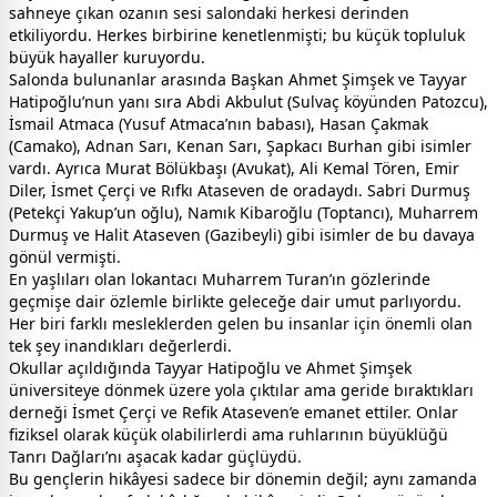
sahneye çıkan ozanın sesi salondaki herkesi derinden
etkiliyordu. Herkes birbirine kenetlenmişti; bu küçük topluluk
büyük hayaller kuruyordu.
Salonda bulunanlar arasında Başkan Ahmet Şimşek ve Tayyar
Hatipoğlu’nun yanı sıra Abdi Akbulut (Sulvaç köyünden Patozcu),
İsmail Atmaca (Yusuf Atmaca’nın babası), Hasan Çakmak
(Camako), Adnan Sarı, Kenan Sarı, Şapkacı Burhan gibi isimler
vardı. Ayrıca Murat Bölükbaşı (Avukat), Ali Kemal Tören, Emir
Diler, İsmet Çerçi ve Rıfkı Ataseven de oradaydı. Sabri Durmuş
(Petekçi Yakup’un oğlu), Namık Kibaroğlu (Toptancı), Muharrem
Durmuş ve Halit Ataseven (Gazibeyli) gibi isimler de bu davaya
gönül vermişti.
En yaşlıları olan lokantacı Muharrem Turan’ın gözlerinde
geçmişe dair özlemle birlikte geleceğe dair umut parlıyordu.
Her biri farklı mesleklerden gelen bu insanlar için önemli olan
tek şey inandıkları değerlerdi.
Okullar açıldığında Tayyar Hatipoğlu ve Ahmet Şimşek
üniversiteye dönmek üzere yola çıktılar ama geride bıraktıkları
derneği İsmet Çerçi ve Refik Ataseven’e emanet ettiler. Onlar
fiziksel olarak küçük olabilirlerdi ama ruhlarının büyüklüğü
Tanrı Dağları’nı aşacak kadar güçlüydü.
Bu gençlerin hikâyesi sadece bir dönemin değil; aynı zamanda