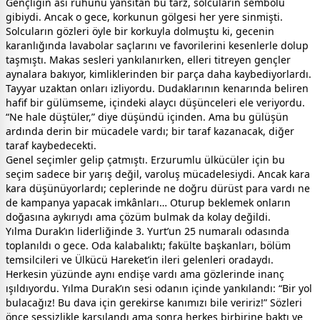
Gençliğin asi ruhunu yansıtan bu tarz, solcuların sembolü
gibiydi. Ancak o gece, korkunun gölgesi her yere sinmişti.
Solcuların gözleri öyle bir korkuyla dolmuştu ki, gecenin
karanlığında lavabolar saçlarını ve favorilerini kesenlerle dolup
taşmıştı. Makas sesleri yankılanırken, elleri titreyen gençler
aynalara bakıyor, kimliklerinden bir parça daha kaybediyorlardı.
Tayyar uzaktan onları izliyordu. Dudaklarının kenarında beliren
hafif bir gülümseme, içindeki alaycı düşünceleri ele veriyordu.
“Ne hale düştüler,” diye düşündü içinden. Ama bu gülüşün
ardında derin bir mücadele vardı; bir taraf kazanacak, diğer
taraf kaybedecekti.
Genel seçimler gelip çatmıştı. Erzurumlu ülkücüler için bu
seçim sadece bir yarış değil, varoluş mücadelesiydi. Ancak kara
kara düşünüyorlardı; ceplerinde ne doğru dürüst para vardı ne
de kampanya yapacak imkânları… Oturup beklemek onların
doğasına aykırıydı ama çözüm bulmak da kolay değildi.
Yılma Durak’ın liderliğinde 3. Yurt’un 25 numaralı odasında
toplanıldı o gece. Oda kalabalıktı; fakülte başkanları, bölüm
temsilcileri ve Ülkücü Hareket’in ileri gelenleri oradaydı.
Herkesin yüzünde aynı endişe vardı ama gözlerinde inanç
ışıldıyordu. Yılma Durak’ın sesi odanın içinde yankılandı: “Bir yol
bulacağız! Bu dava için gerekirse kanımızı bile veririz!” Sözleri
önce sessizlikle karşılandı ama sonra herkes birbirine baktı ve