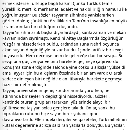
ermek isterse Türklüğe bağlı kalsın! Çünkü Türklük temiz
yüreklilik, mertlik, merhamet, adalet ve hak bilirliğin hamuru ile
yoğrulmuştur.” Bu sözler Tayyar’ın zihninde yankılanırken
gözleri doldu; çünkü bu özelliklerin Tanrı’nın insanlığa en büyük
ikramlarından biri olduğunu düşündü.
Tayyar’ın zihni artık başka diyarlardaydı; sanki zaman ve mekân
kavramından sıyrılmıştı. Kendini Altay Dağları’nda özgürlüğün
rüzgârını hissederken buldu, ardından Tuna Nehri boyunca
akan suyun dinginliğiyle huzur buldu. İçinde tarifsiz bir sevgi
büyüyordu: Hem geçmişe hem de geleceğe dair bir sevgi… Bu
sevgi ona güç veriyor ve onu harekete geçmeye çağırıyordu.
Konuşma sona erdiğinde salonda yine coşkulu alkışlar yükseldi
ama Tayyar için bu alkışların ötesinde bir anlam vardı: O artık
sadece dinleyen biri değildi; o an itibarıyla harekete geçmeye
hazır bir nefer olmuştu.
Tayyar, üniversitenin geniş koridorlarında yürürken, her
adımında bir şeylerin değiştiğini hissediyordu. Gözleri,
kantinde oturan grupları tararken, yüzlerinde alaycı bir
gülümseme taşıyan solcu gençlere takıldı. Onlar, sanki bu
toprakların ruhunu hiçe sayan birer yabancı gibi
davranıyorlardı. Ellerindeki dergiler ve gazeteler, Türk milletinin
kutsal değerlerine açıkça saldıran yazılarla doluydu. Bu yazılar,