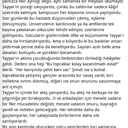
yalnızca fikir ayrılığı değil, aynı zamanda bir meydan okumaydı.
Tayyar’ın yüreği sıkışıyordu; çünkü bu saldırılar sadece kâğıt
üzerinde kalmıyor, kampüsün her köşesine sinsice yayılıyordu.
Son günlerde bu hastalık düşünceden çıkmış, eyleme
dönüşmüştü. Üniversitenin kantininde ya da amfilerde tek
başına yakalanan ülkücüler tehdit ediliyor, üzerlerine
gidiliyordu. Solcuların gözlerindeki öfke ve küçümseme Tayyar’ı
daha da hırslandırıyordu. Ama o biliyordu ki bu baskılar onları
yıldırmak yerine daha da kenetliyordu. Sayıları azdı belki ama
davaları kutluydu ve yürekleri kocamandı.
Tayyar’ın aklına çocukluğunda dedesinden dinlediği hikâyeler
geldi. Dedesi ona hep “Bu topraklar kolay kazanılmadı evlat!”
derdi. “Her karışında şehit kanı var.” Şimdi ise o kutsal
topraklarda yetişmiş gençler arasında bir savaş vardı; biri
milletine sırtını dönmüş, diğeri ise onun onurunu savunmaya
ant içmişti.
Tayyar’ın içinde bir ateş yanıyordu; bu ateş ne korkuya ne de
yılgınlığa yer bırakıyordu. O ve arkadaşları için mesele sadece
bir fikir mücadelesi değildi; mesele vatanın onuru, bayrağın
şerefi ve milletin geleceğiydi. Her tehditte daha da
güçleniyorlar, her sataşmada birbirlerine daha sıkı
sarılıyorlardı.
Bir gün kantinde otururken solcu gençlerden biri yanlarına