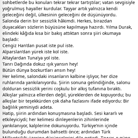
sohbetlerde bu konuları tekrar tekrar tartıştılar; vatan sevgisiyle
yoğrulmuş hayaller kurdular. Tayyar artık yalnızca kendi
geleceğini değil, ülkesinin geleceğini de düşünüyordu.
Salonda derin bir sessizlik hâkimdi. Herkes, birazdan
duyacakları sözlerin büyüsüne kapılmaya hazırdı. Yılma Durak,
elindeki kâğıda kısa bir bakış attıktan sonra şiiri okumaya
başladı:
Cengiz Han’dan pusat iste pul iste.
Alparslan’dan yürek iste kol iste.
Altaylardan Tuna’ya yol iste.
Tanrı Dağında dokuz ışık yansın hey!
Bütün dünya bozkurtları ansın hey!
Her kelime, salondaki insanların kalbine işliyor, her dize
ruhlarında yankılanıyordu. Şiirin sonuna gelindiğinde, salonu
dolduran sessizlik yerini coşkulu bir alkış tufanına bıraktı.
Alkışlar yalnızca ellerden değil, yüreklerden de kopuyordu; bu
alkışlar bir teşekkürden çok daha fazlasını ifade ediyordu: Bir
bağlılık yeminiydi adeta.
Hatip, şiirin ardından konuşmasına başladı. Sesi kararlı ve
etkileyiciydi; her kelimesi dinleyenlerin zihinlerinde
yankılanıyor, kalplerine dokunuyordu. Türkiye’nin içinde
bulunduğu durumdan bahsetti önce; ardından Türk
Milliyetçiliği üzerine düşüncelerini dile getirdi. Tayyar, o güne