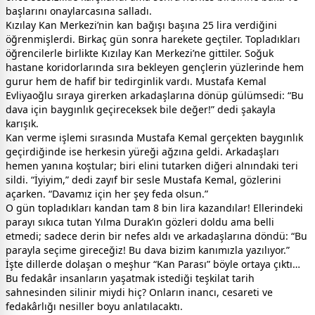
başlarını onaylarcasına salladı.
Kızılay Kan Merkezi’nin kan bağışı başına 25 lira verdiğini
öğrenmişlerdi. Birkaç gün sonra harekete geçtiler. Topladıkları
öğrencilerle birlikte Kızılay Kan Merkezi’ne gittiler. Soğuk
hastane koridorlarında sıra bekleyen gençlerin yüzlerinde hem
gurur hem de hafif bir tedirginlik vardı. Mustafa Kemal
Evliyaoğlu sıraya girerken arkadaşlarına dönüp gülümsedi: “Bu
dava için baygınlık geçireceksek bile değer!” dedi şakayla
karışık.
Kan verme işlemi sırasında Mustafa Kemal gerçekten baygınlık
geçirdiğinde ise herkesin yüreği ağzına geldi. Arkadaşları
hemen yanına koştular; biri elini tutarken diğeri alnındaki teri
sildi. “İyiyim,” dedi zayıf bir sesle Mustafa Kemal, gözlerini
açarken. “Davamız için her şey feda olsun.”
O gün topladıkları kandan tam 8 bin lira kazandılar! Ellerindeki
parayı sıkıca tutan Yılma Durak’ın gözleri doldu ama belli
etmedi; sadece derin bir nefes aldı ve arkadaşlarına döndü: “Bu
parayla seçime gireceğiz! Bu dava bizim kanımızla yazılıyor.”
İşte dillerde dolaşan o meşhur “Kan Parası” böyle ortaya çıktı…
Bu fedakâr insanların yaşatmak istediği teşkilat tarih
sahnesinden silinir miydi hiç? Onların inancı, cesareti ve
fedakârlığı nesiller boyu anlatılacaktı.