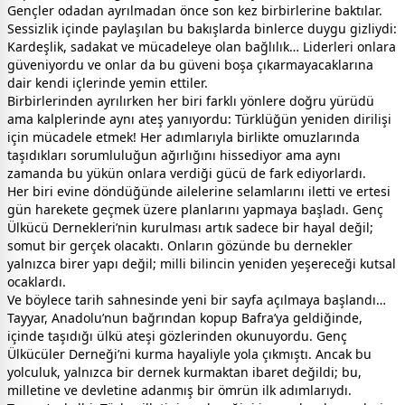
Gençler odadan ayrılmadan önce son kez birbirlerine baktılar.
Sessizlik içinde paylaşılan bu bakışlarda binlerce duygu gizliydi:
Kardeşlik, sadakat ve mücadeleye olan bağlılık… Liderleri onlara
güveniyordu ve onlar da bu güveni boşa çıkarmayacaklarına
dair kendi içlerinde yemin ettiler.
Birbirlerinden ayrılırken her biri farklı yönlere doğru yürüdü
ama kalplerinde aynı ateş yanıyordu: Türklüğün yeniden dirilişi
için mücadele etmek! Her adımlarıyla birlikte omuzlarında
taşıdıkları sorumluluğun ağırlığını hissediyor ama aynı
zamanda bu yükün onlara verdiği gücü de fark ediyorlardı.
Her biri evine döndüğünde ailelerine selamlarını iletti ve ertesi
gün harekete geçmek üzere planlarını yapmaya başladı. Genç
Ülkücü Dernekleri’nin kurulması artık sadece bir hayal değil;
somut bir gerçek olacaktı. Onların gözünde bu dernekler
yalnızca birer yapı değil; milli bilincin yeniden yeşereceği kutsal
ocaklardı.
Ve böylece tarih sahnesinde yeni bir sayfa açılmaya başlandı…
Tayyar, Anadolu’nun bağrından kopup Bafra’ya geldiğinde,
içinde taşıdığı ülkü ateşi gözlerinden okunuyordu. Genç
Ülkücüler Derneği’ni kurma hayaliyle yola çıkmıştı. Ancak bu
yolculuk, yalnızca bir dernek kurmaktan ibaret değildi; bu,
milletine ve devletine adanmış bir ömrün ilk adımlarıydı.