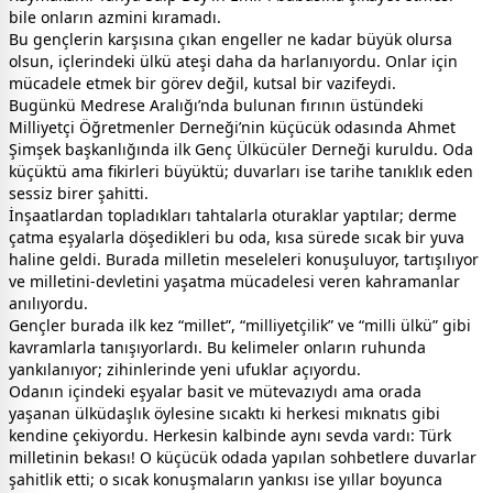
bile onların azmini kıramadı.
Bu gençlerin karşısına çıkan engeller ne kadar büyük olursa
olsun, içlerindeki ülkü ateşi daha da harlanıyordu. Onlar için
mücadele etmek bir görev değil, kutsal bir vazifeydi.
Bugünkü Medrese Aralığı’nda bulunan fırının üstündeki
Milliyetçi Öğretmenler Derneği’nin küçücük odasında Ahmet
Şimşek başkanlığında ilk Genç Ülkücüler Derneği kuruldu. Oda
küçüktü ama fikirleri büyüktü; duvarları ise tarihe tanıklık eden
sessiz birer şahitti.
İnşaatlardan topladıkları tahtalarla oturaklar yaptılar; derme
çatma eşyalarla döşedikleri bu oda, kısa sürede sıcak bir yuva
haline geldi. Burada milletin meseleleri konuşuluyor, tartışılıyor
ve milletini-devletini yaşatma mücadelesi veren kahramanlar
anılıyordu.
Gençler burada ilk kez “millet”, “milliyetçilik” ve “milli ülkü” gibi
kavramlarla tanışıyorlardı. Bu kelimeler onların ruhunda
yankılanıyor; zihinlerinde yeni ufuklar açıyordu.
Odanın içindeki eşyalar basit ve mütevazıydı ama orada
yaşanan ülküdaşlık öylesine sıcaktı ki herkesi mıknatıs gibi
kendine çekiyordu. Herkesin kalbinde aynı sevda vardı: Türk
milletinin bekası! O küçücük odada yapılan sohbetlere duvarlar
şahitlik etti; o sıcak konuşmaların yankısı ise yıllar boyunca