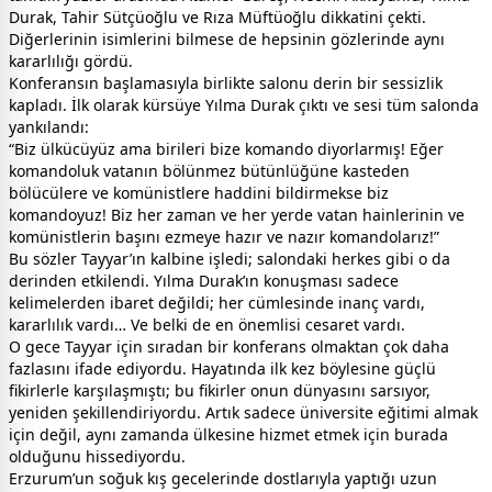
Durak, Tahir Sütçüoğlu ve Rıza Müftüoğlu dikkatini çekti.
Diğerlerinin isimlerini bilmese de hepsinin gözlerinde aynı
kararlılığı gördü.
Konferansın başlamasıyla birlikte salonu derin bir sessizlik
kapladı. İlk olarak kürsüye Yılma Durak çıktı ve sesi tüm salonda
yankılandı:
“Biz ülkücüyüz ama birileri bize komando diyorlarmış! Eğer
komandoluk vatanın bölünmez bütünlüğüne kasteden
bölücülere ve komünistlere haddini bildirmekse biz
komandoyuz! Biz her zaman ve her yerde vatan hainlerinin ve
komünistlerin başını ezmeye hazır ve nazır komandolarız!”
Bu sözler Tayyar’ın kalbine işledi; salondaki herkes gibi o da
derinden etkilendi. Yılma Durak’ın konuşması sadece
kelimelerden ibaret değildi; her cümlesinde inanç vardı,
kararlılık vardı… Ve belki de en önemlisi cesaret vardı.
O gece Tayyar için sıradan bir konferans olmaktan çok daha
fazlasını ifade ediyordu. Hayatında ilk kez böylesine güçlü
fikirlerle karşılaşmıştı; bu fikirler onun dünyasını sarsıyor,
yeniden şekillendiriyordu. Artık sadece üniversite eğitimi almak
için değil, aynı zamanda ülkesine hizmet etmek için burada
olduğunu hissediyordu.
Erzurum’un soğuk kış gecelerinde dostlarıyla yaptığı uzun