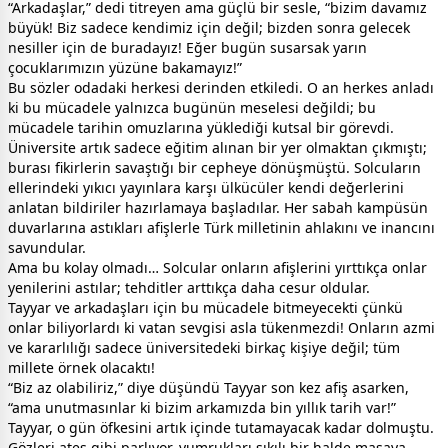
“Arkadaşlar,” dedi titreyen ama güçlü bir sesle, “bizim davamız
büyük! Biz sadece kendimiz için değil; bizden sonra gelecek
nesiller için de buradayız! Eğer bugün susarsak yarın
çocuklarımızın yüzüne bakamayız!”
Bu sözler odadaki herkesi derinden etkiledi. O an herkes anladı
ki bu mücadele yalnızca bugünün meselesi değildi; bu
mücadele tarihin omuzlarına yüklediği kutsal bir görevdi.
Üniversite artık sadece eğitim alınan bir yer olmaktan çıkmıştı;
burası fikirlerin savaştığı bir cepheye dönüşmüştü. Solcuların
ellerindeki yıkıcı yayınlara karşı ülkücüler kendi değerlerini
anlatan bildiriler hazırlamaya başladılar. Her sabah kampüsün
duvarlarına astıkları afişlerle Türk milletinin ahlakını ve inancını
savundular.
Ama bu kolay olmadı… Solcular onların afişlerini yırttıkça onlar
yenilerini astılar; tehditler arttıkça daha cesur oldular.
Tayyar ve arkadaşları için bu mücadele bitmeyecekti çünkü
onlar biliyorlardı ki vatan sevgisi asla tükenmezdi! Onların azmi
ve kararlılığı sadece üniversitedeki birkaç kişiye değil; tüm
millete örnek olacaktı!
“Biz az olabiliriz,” diye düşündü Tayyar son kez afiş asarken,
“ama unutmasınlar ki bizim arkamızda bin yıllık tarih var!”
Tayyar, o gün öfkesini artık içinde tutamayacak kadar dolmuştu.
Gözleri ateş gibi parlıyor, yumrukları sıkılı bir halde masaya