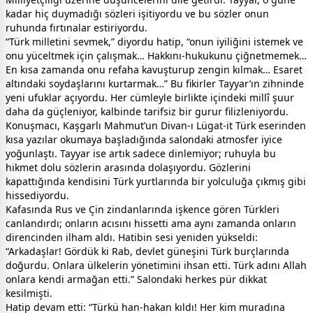
kadar hiç duymadığı sözleri işitiyordu ve bu sözler onun
ruhunda fırtınalar estiriyordu.
“Türk milletini sevmek,” diyordu hatip, “onun iyiliğini istemek ve
onu yüceltmek için çalışmak… Hakkını-hukukunu çiğnetmemek…
En kısa zamanda onu refaha kavuşturup zengin kılmak… Esaret
altındaki soydaşlarını kurtarmak…” Bu fikirler Tayyar’ın zihninde
yeni ufuklar açıyordu. Her cümleyle birlikte içindeki millî şuur
daha da güçleniyor, kalbinde tarifsiz bir gurur filizleniyordu.
Konuşmacı, Kaşgarlı Mahmut’un Divan-ı Lügat-it Türk eserinden
kısa yazılar okumaya başladığında salondaki atmosfer iyice
yoğunlaştı. Tayyar ise artık sadece dinlemiyor; ruhuyla bu
hikmet dolu sözlerin arasında dolaşıyordu. Gözlerini
kapattığında kendisini Türk yurtlarında bir yolculuğa çıkmış gibi
hissediyordu.
Kafasında Rus ve Çin zindanlarında işkence gören Türkleri
canlandırdı; onların acısını hissetti ama aynı zamanda onların
direncinden ilham aldı. Hatibin sesi yeniden yükseldi:
“Arkadaşlar! Gördük ki Rab, devlet güneşini Türk burçlarında
doğurdu. Onlara ülkelerin yönetimini ihsan etti. Türk adını Allah
onlara kendi armağan etti.” Salondaki herkes pür dikkat
kesilmişti.
Hatip devam etti: “Türkü han-hakan kıldı! Her kim muradına