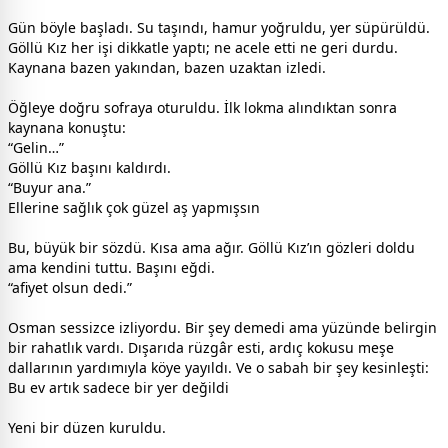
Gün böyle başladı. Su taşındı, hamur yoğruldu, yer süpürüldü.
Göllü Kız her işi dikkatle yaptı; ne acele etti ne geri durdu.
Kaynana bazen yakından, bazen uzaktan izledi.
Öğleye doğru sofraya oturuldu. İlk lokma alındıktan sonra
kaynana konuştu:
“Gelin…”
Göllü Kız başını kaldırdı.
“Buyur ana.”
Ellerine sağlık çok güzel aş yapmışsın
Bu, büyük bir sözdü. Kısa ama ağır. Göllü Kız’ın gözleri doldu
ama kendini tuttu. Başını eğdi.
“afiyet olsun dedi.”
Osman sessizce izliyordu. Bir şey demedi ama yüzünde belirgin
bir rahatlık vardı. Dışarıda rüzgâr esti, ardıç kokusu meşe
dallarının yardımıyla köye yayıldı. Ve o sabah bir şey kesinleşti:
Bu ev artık sadece bir yer değildi
Yeni bir düzen kuruldu.