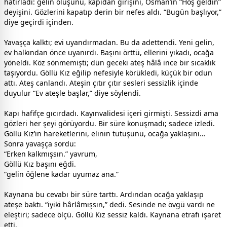
hatırladı: gelin oluşunu, kapıdan girişini, Osman’ın “Hoş geldin”
deyişini. Gözlerini kapatıp derin bir nefes aldı. “Bugün başlıyor,”
diye geçirdi içinden.
Yavaşça kalktı; evi uyandırmadan. Bu da adettendi. Yeni gelin,
ev halkından önce uyanırdı. Başını örttü, ellerini yıkadı, ocağa
yöneldi. Köz sönmemişti; dün geceki ateş hâlâ ince bir sıcaklık
taşıyordu. Göllü Kız eğilip nefesiyle körükledi, küçük bir odun
attı. Ateş canlandı. Ateşin çıtır çıtır sesleri sessizlik içinde
duyulur “Ev ateşle başlar,” diye söylendi.
Kapı hafifçe gıcırdadı. Kayınvalidesi içeri girmişti. Sessizdi ama
gözleri her şeyi görüyordu. Bir süre konuşmadı; sadece izledi.
Göllü Kız’ın hareketlerini, elinin tutuşunu, ocağa yaklaşını…
Sonra yavaşça sordu:
“Erken kalkmışsın.” yavrum,
Göllü Kız başını eğdi.
“gelin öğlene kadar uyumaz ana.”
Kaynana bu cevabı bir süre tarttı. Ardından ocağa yaklaşıp
ateşe baktı. “iyiki hârlâmışsın,” dedi. Sesinde ne övgü vardı ne
eleştiri; sadece ölçü. Göllü Kız sessiz kaldı. Kaynana etrafı işaret
etti.