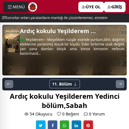
MENÜ
ÜYE OL
GİRİŞ
e menu
Sorunlar onları yaratanların mantığı ile çözümlenemez. einstein
Ardıç kokulu Yeşilderem ...
🌲 Yeşilderem – Meşelikten rüzgâr esende yurdum,İdris dağın’ın
eteklerine yaslanmış küçük bir köydü. Evler birbirine uzak değildi
yan yana damları bitişik ama kimse kimsenin nefesini
bastırmazd...
11. Bölüm
Ardıç kokulu Yeşilderem Yedinci
bölüm,Sabah
54 Okuyucu
0
Beğeni
0 Yorum