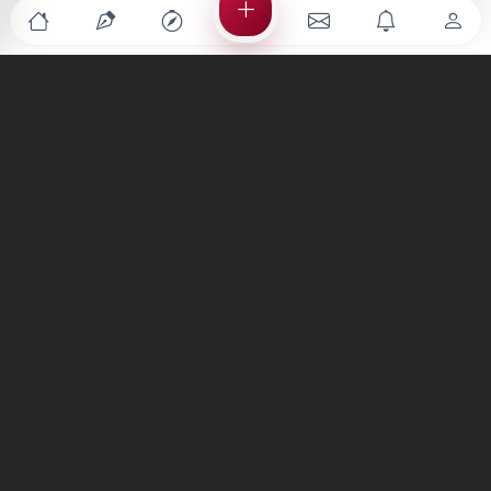
Türkiye'nin en büyük kültür sanat platformu
MENÜLER
Anasayfa
Keşfet
Şiirler
Hikayeler
Yazılar
İletiler
Forum
Nedir?
Ara
SİTE