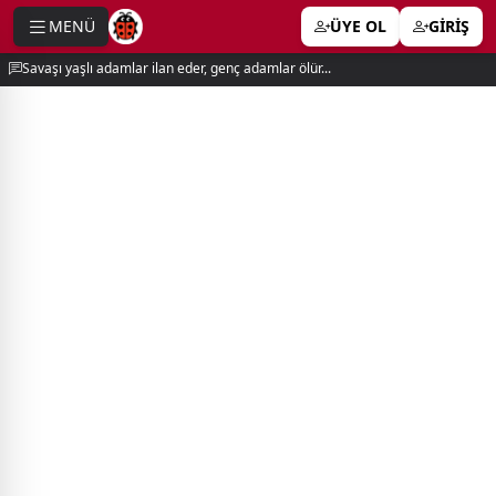
MENÜ
ÜYE OL
GİRİŞ
e menu
Savaşı yaşlı adamlar ilan eder, genç adamlar ölür...