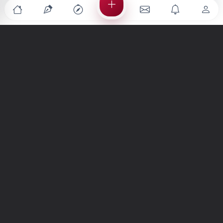
Türkiye'nin en büyük kültür sanat platformu
MENÜLER
Anasayfa
Keşfet
Şiirler
Hikayeler
Yazılar
İletiler
Forum
Nedir?
Ara
SİTE