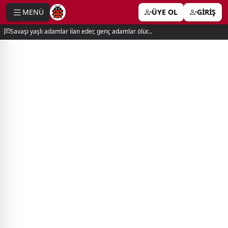
MENÜ
ÜYE OL
GİRİŞ
e menu
Savaşı yaşlı adamlar ilan eder, genç adamlar ölür...