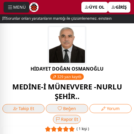
MENÜ
ÜYE OL
GİRİŞ
e menu
Sorunlar onları yaratanların mantığı ile çözümlenemez. einstein
HİDAYET DOĞAN OSMANOĞLU
329 yazı kayıtlı
MEDİNE-İ MÜNEVVERE -NURLU
ŞEHİR..
Takip Et
Beğen
Yorum
Rapor Et
( 1 kişi )