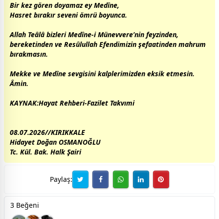
Bir kez gören doyamaz ey Medîne,
Hasret bırakır seveni ömrü boyunca.
Allah
Teâlâ bizleri Medîne-i Münevvere’nin feyzinden,
bereketinden ve Resûlullah Efendimizin şefaatinden mahrum
bırakmasın.
Mekke ve Medîne
sevgi
sini kalplerimizden eksik etmesin.
Âmin.
KAYNAK:Hayat Rehberi-Fazilet Takvımi
08.07.2026//KIRIKKALE
Hidayet Doğan OSMANOĞLU
Tc. Kül. Bak. Halk Şairi
Paylaş:
3 Beğeni