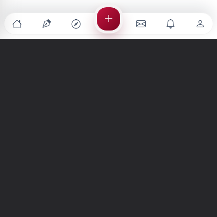
Türkiye'nin en büyük kültür sanat platformu
MENÜLER
Anasayfa
Keşfet
Şiirler
Hikayeler
Yazılar
İletiler
Forum
Nedir?
Ara