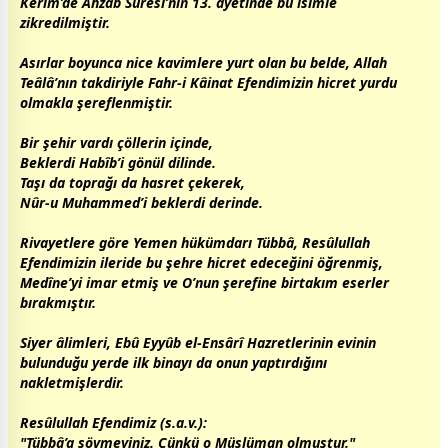
Kerîm’de Ahzâb Sûresi’nin 13. âyetinde bu isimle
zikredilmiştir.
Asırlar boyunca nice kavimlere yurt olan bu belde,
Allah
Teâlâ’nın takdiriyle Fahr-i Kâinat Efendimizin hicret yurdu
olmakla şereflenmiştir.
Bir şehir vardı çöllerin içinde,
Beklerdi Habîb’i gönül dilinde.
Taşı da toprağı da
hasret
çekerek,
Nûr-u Muhammed’i beklerdi derinde.
Rivayetlere göre Yemen hükümdarı Tübbâ, Resûlullah
Efendimizin ileride bu şehre hicret edeceğini öğrenmiş,
Medîne’yi imar etmiş ve O’nun şerefine birtakım eserler
bırakmıştır.
Siyer âlimleri, Ebû Eyyûb el-Ensârî Hazretlerinin evinin
bulunduğu yerde ilk binayı da onun yaptırdığını
nakletmişlerdir.
Resûlullah Efendimiz (s.a.v.):
"Tübbâ’a sövmeyiniz. Çünkü o Müslüman olmuştur."