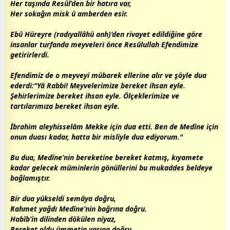
Her taşında Resûl’den bir hatıra var,
Her sokağın misk ü amberden esir.
Ebû Hüreyre (radıyallâhü anh)’den rivayet edildiğine göre
insanlar turfanda meyveleri önce Resûlullah Efendimize
getirirlerdi.
Efendimiz de o meyveyi mübarek ellerine alır ve şöyle dua
ederdi:"Yâ Rabbi! Meyvelerimize bereket ihsan eyle.
Şehirlerimize bereket ihsan eyle. Ölçeklerimize ve
tartılarımıza bereket ihsan eyle.
İbrahim aleyhisselâm Mekke için dua etti. Ben de Medîne için
onun duası kadar, hatta bir misliyle dua ediyorum."
Bu dua, Medîne’nin bereketine bereket katmış, kıyamete
kadar gelecek müminlerin gönüllerini bu mukaddes beldeye
bağlamıştır.
Bir dua yükseldi semâya doğru,
Rahmet yağdı Medîne’nin bağrına doğru.
Habîb’in dilinden dökülen niyaz,
Bereket oldu ümmetin yarına doğru.