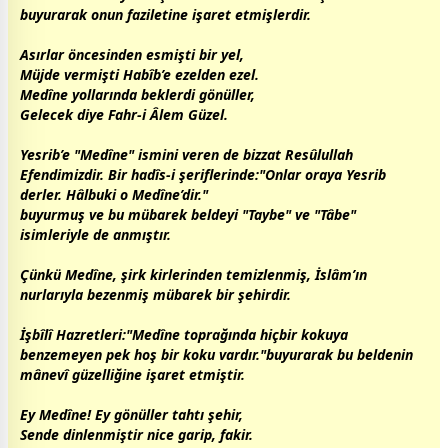
buyurarak onun faziletine işaret etmişlerdir.
Asırlar öncesinden esmişti bir yel,
Müjde vermişti Habîb’e ezelden ezel.
Medîne yollarında beklerdi gönüller,
Gelecek diye Fahr-i Âlem Güzel.
Yesrib’e "Medîne" ismini veren de bizzat Resûlullah
Efendimizdir. Bir hadîs-i şeriflerinde:"Onlar oraya Yesrib
derler. Hâlbuki o Medîne’dir."
buyurmuş ve bu mübarek beldeyi "Taybe" ve "Tâbe"
isimleriyle de anmıştır.
Çünkü Medîne, şirk kirlerinden temizlenmiş, İslâm’ın
nurlarıyla bezenmiş mübarek bir şehirdir.
İşbîlî Hazretleri:"Medîne toprağında hiçbir kokuya
benzemeyen pek hoş bir koku vardır."buyurarak bu beldenin
mânevî güzelliğine işaret etmiştir.
Ey Medîne! Ey gönüller tahtı şehir,
Sende dinlenmiştir nice garip, fakir.