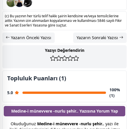
(c) Bu yazının her türlü telif hakkı şairin kendisine ve/veya temsilcilerine
aittir. Yazının izin alınmadan kopyalanması ve kullanılması 5846 sayılı Fikir
ve Sanat Eserleri Yasasına göre suçtur.
Yazarın Önceki Yazısı
Yazarın Sonraki Yazısı
Yazıyı Değerlendirin
Topluluk Puanları (1)
100%
5.0
(1)
Medine-i münevvere -nurlu şehir.. Yazısına
Yorum Yap
Okuduğunuz
Medine-i münevvere -nurlu şehir..
yazı ile