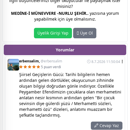
ilgili düşüncelerinizi diğer okuyucular ile paylaşmak ister
misiniz?
MEDİNE-İ MÜNEVVERE -NURLU ŞEHİR..
yazısına yorum
yapabilmek için üye olmalısınız.
Üyelik Girişi Yap
Üye Ol
Yorumlar
erbensalim,
@erbensalim
8.7.2026 11:50:04
5 puan verdi
Şiirsel Geçişlerin Gücü: Tarihi bilgilerin hemen
ardından gelen dörtlükler, okuyucunun zihninde
oluşan bilgiyi doğrudan gönle indiriyor. Özellikle
Peygamber Efendimizin çocuklara olan merhametini
anlatan nesir kısmının ardından gelen "Bir çocuk
sevinsin diye gülerdi yüzü / Merhametti sözleri,
merhametti özü" dizeleri, anlatımı muazzam bir
şefkatle taçlandırmış.
Cevap Yaz