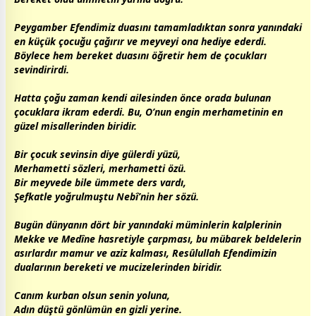
Peygamber Efendimiz duasını tamamladıktan sonra yanındaki
en küçük çocuğu çağırır ve meyveyi ona hediye ederdi.
Böylece hem bereket duasını öğretir hem de çocukları
sevindirirdi.
Hatta çoğu
zaman
kendi ailesinden önce orada bulunan
çocuklara ikram ederdi. Bu, O’nun engin merhametinin en
güzel misallerinden biridir.
Bir çocuk sevinsin diye gülerdi yüzü,
Merhametti sözleri, merhametti özü.
Bir meyvede bile ümmete ders vardı,
Şefkatle yoğrulmuştu Nebî’nin her sözü.
Bugün dünyanın dört bir yanındaki müminlerin kalplerinin
Mekke ve Medîne
hasret
iyle çarpması, bu mübarek beldelerin
asırlardır mamur ve aziz kalması, Resûlullah Efendimizin
dualarının bereketi ve mucizelerinden biridir.
Canım kurban olsun senin yoluna,
Adın düştü gönlümün en gizli yerine.