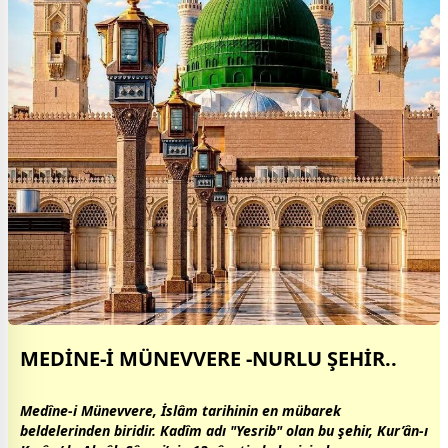
MEDİNE-İ MÜNEVVERE -NURLU ŞEHİR..
Medîne-i Münevvere, İslâm tarihinin en mübarek
beldelerinden biridir. Kadîm adı "Yesrib" olan bu şehir, Kur’ân-ı