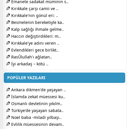
Emanete sadakat müminin s..
Kırıkkale çarşı camii ve ..
Kırıkkale'nin gönül eri: ..
Besmelenin bereketiyle ka..
Kalp sağlığı ihmale gelme..
Haccın değiştirdikleri: m..
Kırıkkale'ye adını veren ..
Evlendikleri gece birlikt..
RasÛlullah'ı ağlatan..
İyi arkadaş – kötü ..
POPÜLER YAZILARI
Ankara dikmen'de yaşayan ..
İslamda zekat müessesi ku..
Osmanlı devletinin yıkılm..
Türkiye'de yaşayan sabata..
Noel baba -miladi yılbaşı..
Evlilik müessesinin devam..