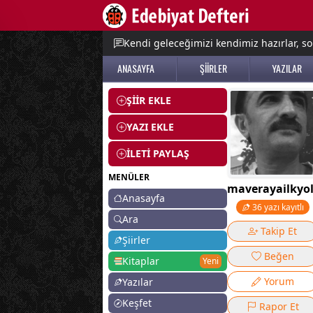
e menu
Kendi geleceğimizi kendimiz hazırlar, so
ANASAYFA
ŞİİRLER
YAZILAR
ŞİİR EKLE
YAZI EKLE
İLETİ PAYLAŞ
MENÜLER
maverayailkyo
Anasayfa
36 yazı kayıtlı
Ara
Takip Et
Şiirler
Beğen
Kitaplar
Yeni
Yorum
Yazılar
Keşfet
Rapor Et