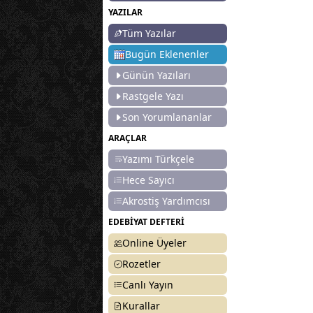
YAZILAR
Tüm Yazılar
Bugün Eklenenler
Günün Yazıları
Rastgele Yazı
Son Yorumlananlar
ARAÇLAR
Yazımı Türkçele
Hece Sayıcı
Akrostiş Yardımcısı
EDEBİYAT DEFTERİ
Online Üyeler
Rozetler
Canlı Yayın
Kurallar