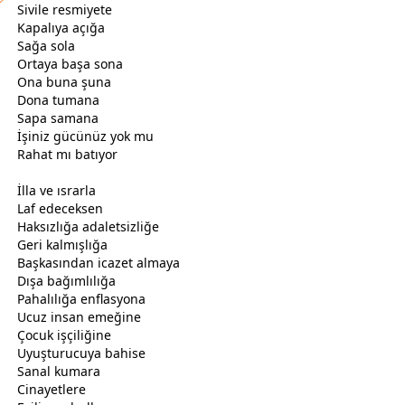
Sivile resmiyete
Kapalıya açığa
Sağa sola
Ortaya başa sona
Ona buna şuna
Dona tumana
Sapa samana
İşiniz gücünüz yok mu
Rahat mı batıyor
İlla ve ısrarla
Laf edeceksen
Haksızlığa adaletsizliğe
Geri kalmışlığa
Başkasından icazet almaya
Dışa bağımlılığa
Pahalılığa enflasyona
Ucuz insan emeğine
Çocuk işçiliğine
Uyuşturucuya bahise
Sanal kumara
Cinayetlere