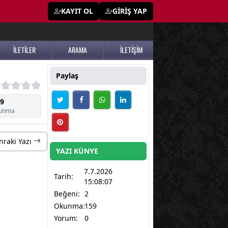
KAYIT OL
GİRİŞ YAP
İLETİLER
ARAMA
İLETİŞİM
Paylaş
9
unma
nraki Yazı
YAZI KÜNYE
7.7.2026
Tarih:
15:08:07
Beğeni:
2
Okunma:
159
Yorum:
0