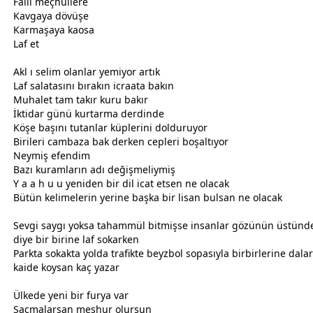
Faili meçhullere
Kavgaya dövüşe
Karmaşaya kaosa
Laf et
Akl ı selim olanlar yemiyor artık
Laf salatasını bırakın icraata bakın
Muhalet tam takır kuru bakır
İktidar günü kurtarma derdinde
Köşe başını tutanlar küplerini dolduruyor
Birileri cambaza bak derken cepleri boşaltıyor
Neymiş efendim
Bazı kuramların adı değişmeliymiş
Y a a h u u yeniden bir dil icat etsen ne olacak
Bütün kelimelerin yerine başka bir lisan bulsan ne olacak
Sevgi saygı yoksa tahammül bitmişse insanlar gözünün üstünde
diye bir birine laf sokarken
Parkta sokakta yolda trafikte beyzbol sopasıyla birbirlerine dala
kaide koysan kaç yazar
Ülkede yeni bir furya var
Saçmalarsan meşhur olursun