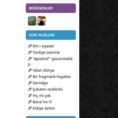
BEĞENENLER
SON YAZILARI
İlm i siyaset
Türkiye üzerine
''apostrof'' gocunmatik
y..
Yalan dünya
Bir fragmalık hayatlar
Sermâye
Şubatın ondördü
Hiç mi yok
Bana"ne !!!
Eskiye özlem