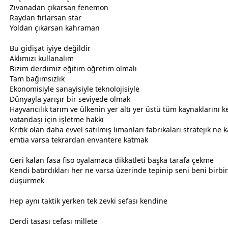
Zıvanadan çıkarsan fenemon
Raydan fırlarsan star
Yoldan çıkarsan kahraman
Bu gidişat iyiye değildir
Aklımızı kullanalım
Bizim derdimiz eğitim öğretim olmalı
Tam bağımsızlık
Ekonomisiyle sanayisiyle teknolojisiyle
Dünyayla yarışır bir seviyede olmak
Hayvancılık tarım ve ülkenin yer altı yer üstü tüm kaynaklarını k
vatan
daşı için işletme hakkı
Kritik olan daha evvel satılmış limanları fabrikaları stratejik ne
emtia varsa tekrardan envantere katmak
Geri kalan fasa fiso oyalamaca dikkatleti başka tarafa çekme
Kendi batırdıkları her ne varsa üzerinde tepinip seni beni birbi
düşürmek
Hep aynı taktik yerken tek zevki sefası kendine
Derdi tasası cefası millete