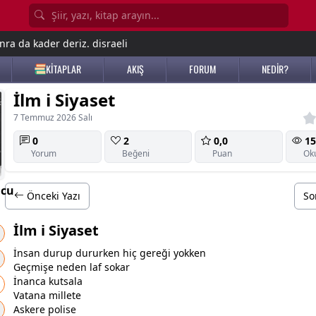
nra da kader deriz. disraeli
KİTAPLAR
AKIŞ
FORUM
NEDİR?
İlm i Siyaset
7 Temmuz 2026 Salı
0
2
0,0
15
Yorum
Beğeni
Puan
Ok
lcu
Önceki Yazı
So
İlm i Siyaset
İnsan durup dururken hiç gereği yokken
Geçmişe neden laf sokar
İnanca kutsala
Vatana millete
Askere polise