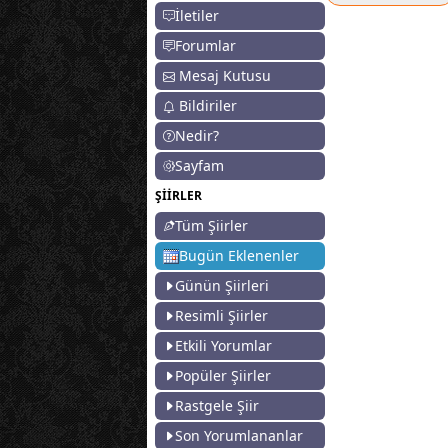
İletiler
Forumlar
Mesaj Kutusu
Bildiriler
Nedir?
Sayfam
ŞİİRLER
Tüm Şiirler
Bugün Eklenenler
Günün Şiirleri
Resimli Şiirler
Etkili Yorumlar
Popüler Şiirler
Rastgele Şiir
Son Yorumlananlar