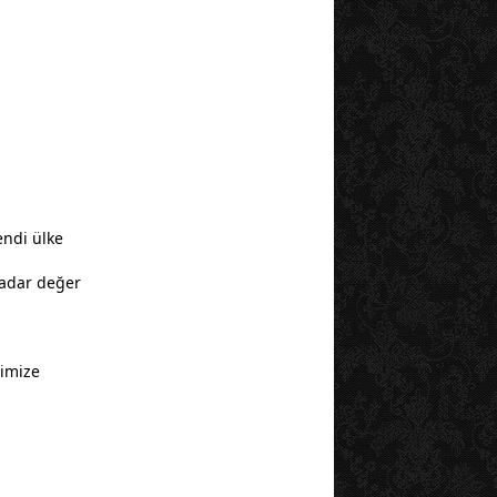
endi ülke
 kadar değer
rimize