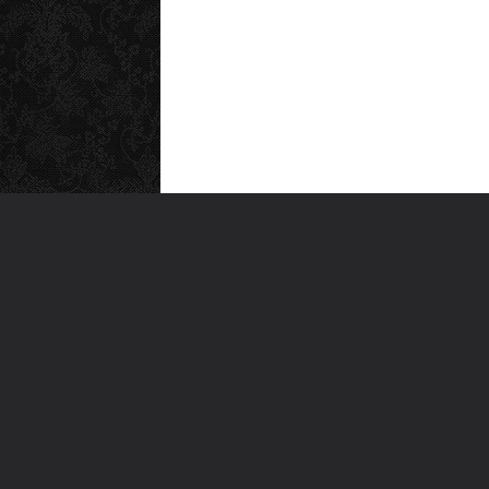
MEN
Anas
Türkiye'nin en büyük kültür sanat
Şiirl
platformu
Yazı
For
Ara