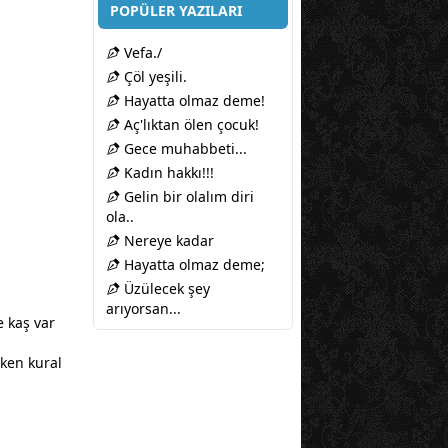
POPÜLER YAZILARI
Vefa./
Çöl yeşili.
Hayatta olmaz deme!
Aç'lıktan ölen çocuk!
Gece muhabbeti...
Kadın hakkı!!!
Gelin bir olalım diri
ola..
Nereye kadar
Hayatta olmaz deme;
Üzülecek şey
arıyorsan...
 kaş var
rken kural