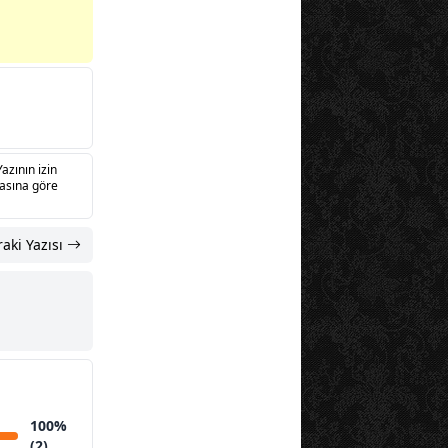
Yazının izin
sasına göre
aki Yazısı
100%
(2)