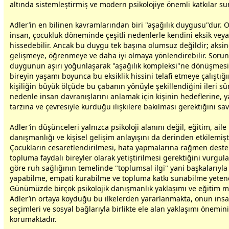
altında sistemleştirmiş ve modern psikolojiye önemli katkılar s
Adler’in en bilinen kavramlarından biri "aşağılık duygusu"dur. 
insan, çocukluk döneminde çeşitli nedenlerle kendini eksik veya
hissedebilir. Ancak bu duygu tek başına olumsuz değildir; aksine
gelişmeye, öğrenmeye ve daha iyi olmaya yönlendirebilir. Sorun
duygunun aşırı yoğunlaşarak "aşağılık kompleksi"ne dönüşmesid
bireyin yaşamı boyunca bu eksiklik hissini telafi etmeye çalıştığı
kişiliğin büyük ölçüde bu çabanın yönüyle şekillendiğini ileri s
nedenle insan davranışlarını anlamak için kişinin hedeflerine, 
tarzına ve çevresiyle kurduğu ilişkilere bakılması gerektiğini s
Adler’in düşünceleri yalnızca psikoloji alanını değil, eğitim, aile
danışmanlığı ve kişisel gelişim anlayışını da derinden etkilemişti
Çocukların cesaretlendirilmesi, hata yapmalarına rağmen dest
topluma faydalı bireyler olarak yetiştirilmesi gerektiğini vurgul
göre ruh sağlığının temelinde "toplumsal ilgi" yani başkalarıyla i
yapabilme, empati kurabilme ve topluma katkı sunabilme yeten
Günümüzde birçok psikolojik danışmanlık yaklaşımı ve eğitim m
Adler’in ortaya koyduğu bu ilkelerden yararlanmakta, onun insa
seçimleri ve sosyal bağlarıyla birlikte ele alan yaklaşımı önemini
korumaktadır.