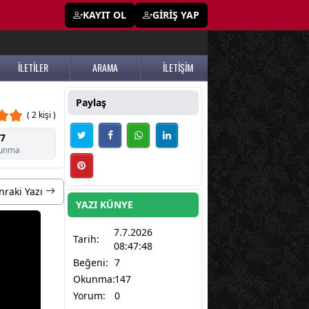
KAYIT OL
GİRİŞ YAP
İLETİLER
ARAMA
İLETİŞİM
Paylaş
( 2 kişi )
7
unma
nraki Yazı
YAZI KÜNYE
7.7.2026
Tarih:
08:47:48
Beğeni:
7
Okunma:
147
Yorum:
0