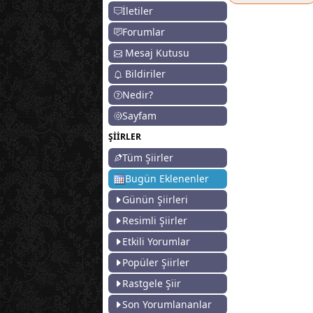
İletiler
Forumlar
Mesaj Kutusu
Bildiriler
Nedir?
Sayfam
ŞİİRLER
Tüm Şiirler
Bugün Eklenenler
Günün Şiirleri
Resimli Şiirler
Etkili Yorumlar
Popüler Şiirler
Rastgele Şiir
Son Yorumlananlar