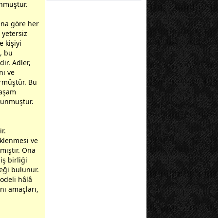
unmuştur.
Ona göre her
 yetersiz
 kişiyi
, bu
ir. Adler,
nı ve
ürmüştür. Bu
yaşam
avunmuştur.
r.
eklenmesi ve
amıştır. Ona
ş birliği
eği bulunur.
odeli hâlâ
nı amaçları,