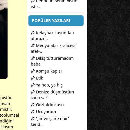
Cennetin senin olsun
iste..
POPÜLER YAZILARI
Kelaynak kuşundan
aforozn..
Medyumlar kraliçesi
afet-..
Dikiş tutturamadım
baba
Komşu kapısı
Etik
Ya hep, ya hiç
Denize düşmüştüm
isttir.
sana sar..
 insan
Gözlük kokusu
mıştır.
Uçuyorum
toplumsal
‘şiir ve şaire dair’
endiğini
kend..
aklaşım