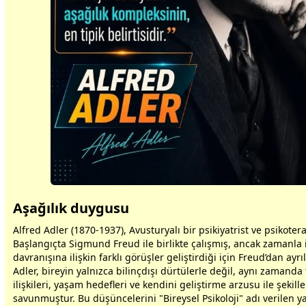
Aşağılık duygusu
Alfred Adler (1870-1937), Avusturyalı bir psikiyatrist ve psikoterap
Başlangıçta Sigmund Freud ile birlikte çalışmış, ancak
zaman
la
davranışına ilişkin farklı görüşler geliştirdiği için Freud’dan ayrıl
Adler, bireyin yalnızca bilinçdışı dürtülerle değil, aynı
zaman
da 
ilişkileri, yaşam hedefleri ve kendini geliştirme arzusu ile şekill
savunmuştur. Bu düşüncelerini "Bireysel Psikoloji" adı verilen y