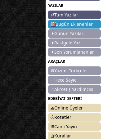
YAZILAR
Tüm Yazılar
Bugün Eklenenler
Günün Yazıları
Rastgele Yazı
Son Yorumlananlar
ARAÇLAR
Yazımı Türkçele
Hece Sayıcı
Akrostiş Yardımcısı
EDEBİYAT DEFTERİ
Online Üyeler
Rozetler
Canlı Yayın
Kurallar