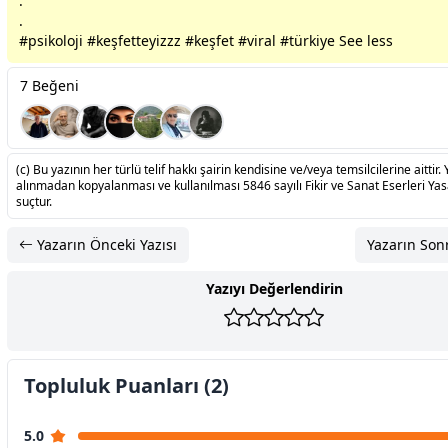
.
.
#psikoloji #keşfetteyizzz #keşfet #viral #türkiye See less
7 Beğeni
(c) Bu yazının her türlü telif hakkı şairin kendisine ve/veya temsilcilerine aittir. 
alınmadan kopyalanması ve kullanılması 5846 sayılı Fikir ve Sanat Eserleri Ya
suçtur.
Yazarın Önceki Yazısı
Yazarın Sonr
Yazıyı Değerlendirin
Topluluk Puanları (2)
5.0