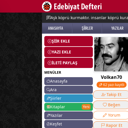
e menu
Aşk köprü kurmaktır. insanlar köprü kurac
ANASAYFA
ŞİİRLER
YAZILAR
ŞİİR EKLE
YAZI EKLE
İLETİ PAYLAŞ
MENÜLER
Volkan70
Anasayfa
62 yazı kayıtlı
Ara
Takip Et
Şiirler
Beğen
Kitaplar
Yeni
Yorum
Yazılar
Keşfet
Rapor Et