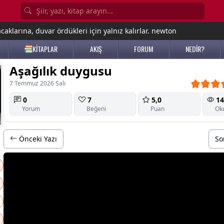
aklarına, duvar ördükleri için yalnız kalırlar. newton
KİTAPLAR
AKIŞ
FORUM
NEDİR?
Aşağılık duygusu
7 Temmuz 2026 Salı
0
7
5,0
14
Yorum
Beğeni
Puan
Ok
Önceki Yazı
So