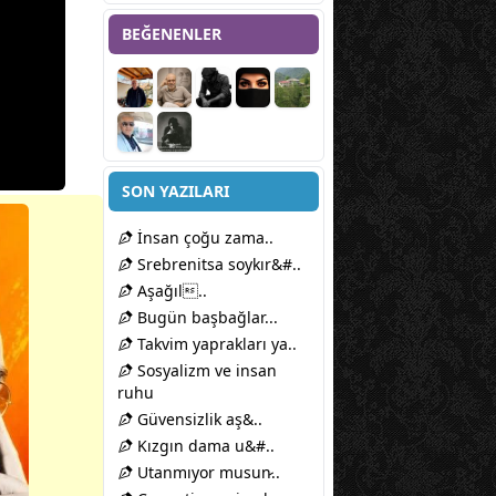
BEĞENENLER
SON YAZILARI
İnsan çoğu zama..
Srebrenitsa soykır&#..
Aşağıl..
Bugün başbağlar...
Takvim yaprakları ya..
Sosyalizm ve insan
ruhu
Güvensizlik aş&..
Kızgın dama u&#..
Utanmıyor musun̷..