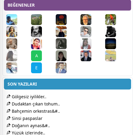
BEĞENENLER
A
E
SON YAZILARI
Gölgesiz iyilikler..
Dudaktan çıkan tohum..
Bahçemin orkestras&#..
Sinsi paspaslar
Doğanın aynas&#..
Yüzük izlerinde..