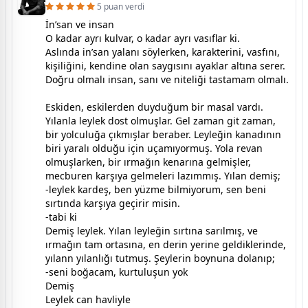
5 puan verdi
İn’san ve insan
O kadar ayrı kulvar, o kadar ayrı vasıflar ki.
Aslında in’san yalanı söylerken, karakterini, vasfını,
kişiliğini, kendine olan saygısını ayaklar altına serer.
Doğru olmalı insan, sanı ve niteliği tastamam olmalı.
Eskiden, eskilerden duyduğum bir masal vardı.
Yılanla leylek dost olmuşlar. Gel zaman git zaman,
bir yolculuğa çıkmışlar beraber. Leyleğin kanadının
biri yaralı olduğu için uçamıyormuş. Yola revan
olmuşlarken, bir ırmağın kenarına gelmişler,
mecburen karşıya gelmeleri lazımmış. Yılan demiş;
-leylek kardeş, ben yüzme bilmiyorum, sen beni
sırtında karşıya geçirir misin.
-tabi ki
Demiş leylek. Yılan leyleğin sırtına sarılmış, ve
ırmağın tam ortasına, en derin yerine geldiklerinde,
yılann yılanlığı tutmuş. Şeylerin boynuna dolanıp;
-seni boğacam, kurtuluşun yok
Demiş
Leylek can havliyle