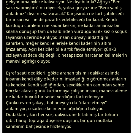
geliyor ama öylece kalıveriyor. Ne diyebilir ki? Ağrıya "Ben
şaka yapmıştım" mı diyecek, yoksa gökyüzüne "Beni yanlış
anladınız" diye mi yalvaracak? Karşısında ne tartışabileceği
bir insan var ne de pazarlık edebileceği bir kural. Kendi
kurduğu cümlenin ne kadar keskin, ne kadar amansız bir
silaha dönüşüp tam da kalbinden vurduğunu ilk kez o soğuk
fayansın üzerinde anlıyor. İnsan dünyayı aldattığını
sanırken, meğer kendi elleriyle kendi kaderinin altını
imzalamış. Ağrı kesiciler bile artık fayda etmiyor; çünkü
sızlayan sadece diş değil, o hesapsızca harcanan kelimelerin
manevi ağırlığı oluyor.
Eşref saati dedikleri, gökte aranan tılsımlı dakika; aslında
insanın kendi diliyle kaderini imzaladığı o görünmez anların
ta kendisi. Kendi sağlığından, sevdiklerinin canından sahte
borçlar alarak günü kurtarmaya çalışan insan, manevi aleme
ne kadar büyük bir senet verdiğini fark edemiyor.
Çünkü evren şakayı, bahaneyi ya da "idare etmeyi"
anlamıyor; o sadece kelimenin ağırlığına bakıyor.
Dudaktan çıkan her söz, gökyüzüne fırlatılmış bir tohum
gibi; hangi toprağa düşerse düşsün, bir gün mutlaka
sahibinin bahçesinde filizleniyor.