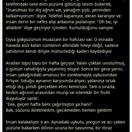
telefondaki sese elini yüzüne götürüp sesini bükerek,
"İnanılmaz bir diş ağrım var, yanağım şişti, yerimden
kalkamıyorum" diyor. Telefon kapanıyor, ekran kararıyor ve
insan derin bir nefes alıp arkasına yaslanıyor. "Oh be, iyi
atlattım" diye geçiriyor içinden. Kurtulduğunu sanıyor.
Oysa gökyüzünün muazzam bir hafızası var. O esnada
havada asılı kalan cümlenin altındaki hileyi değil, sadece
sahibinin kendi diliyle mühürlediği kaderi kaydediyor.
Aradan topu topu bir hafta geçiyor. Yalan çoktan unutulmuş,
o günün rahatlığıyla yaşanmış oluyor. Sonra bir
gece
yarısı,
insan şakağındaki amansız bir zonklamayla
uyku
sundan
fırlıyor. Soluğu aynanın karşısında alıyor;
yalan
ına ortak
ettiği diş, şimdi gerçekten etini kemiriyor. Tam o sırada,
keskin ağrının arasından muzip ve sitemkâr bir fısıltı
duyuluyor sanki:
"Eee, geçen hafta beni çağırmıştın ya hani?
Bak, sözünü ikiletmedim, gecikmeden hemen geldim!
İnsan kalakalıyor o an. Aynadaki
uyku
lu, yorgun ve acı çeken
yüzüne bakarken dilinin ucuna bir savunma, bir itiraz