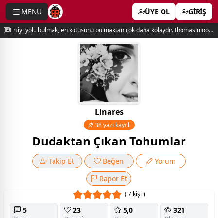
MENÜ
ÜYE OL
GİRİŞ
e menu
En iyi yolu bulmak, en kötüsünü bulmaktan çok daha kolaydır. thomas moore
Linares
38 yazı kayıtlı
Dudaktan Çıkan Tohumlar
Takip Et
Beğen
Yorum
Rapor Et
( 7 kişi )
5
23
5,0
321