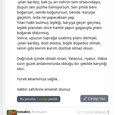
-yılan kardeş, bak şu an nehrin tam ortasındayız,
düşün sen yüzme bilmiyorsun. Sen şimdi beni
boğarsan, sende boğulursun, bende. Karşıya
geçelim, orda ne yapacaksan yap.
Yılan haklı bulmuş leyleği, karşıya geçer geçmez,
leylek yılandan önce hamle yapın gagasıyla yılanı
boğarak öldürmüş.
Sonra, upuzun toprağa uzatmış yılanı demişki;
-yılan kardeş, dost dostsa, böyle düpedüz olmalı,
senin gibi kıvrım kıvrım dostluk olmaz olsun.
Doğruluk içinde olmalı insan. Yalansız, riyasız. Yoksa
sizin güzel anlatımınızda olduğu bir şekilde karşılığı
olur..
Yürek kelamınıza sağlık..
Vaktin sahibine emanet olunuz
Cevap Yaz
Bu yoruma
1 cevap
yazıldı
mesakin,
@mesakin
7.7.2026 08:08:45