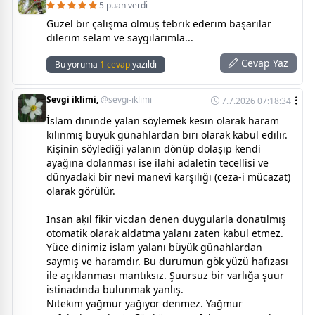
5 puan verdi
Güzel bir çalışma olmuş tebrik ederim başarılar
dilerim selam ve saygılarımla...
Cevap Yaz
Bu yoruma
1 cevap
yazıldı
Sevgi iklimi,
@sevgi-iklimi
7.7.2026 07:18:34
İslam dininde yalan söylemek kesin olarak haram
kılınmış büyük günahlardan biri olarak kabul edilir.
Kişinin söylediği yalanın dönüp dolaşıp kendi
ayağına dolanması ise ilahi adaletin tecellisi ve
dünyadaki bir nevi manevi karşılığı (ceza-i mücazat)
olarak görülür.
İnsan aķıl fikir vicdan denen duygularla donatılmış
otomatik olarak aldatma yalanı zaten kabul etmez.
Yüce dinimiz islam yalanı büyük günahlardan
saymış ve haramdır. Bu durumun gök yüzü hafızası
ile açıklanması mantıksız. Şuursuz bir varlığa şuur
istinadında bulunmak yanlış.
Nitekim yağmur yağıyor denmez. Yağmur