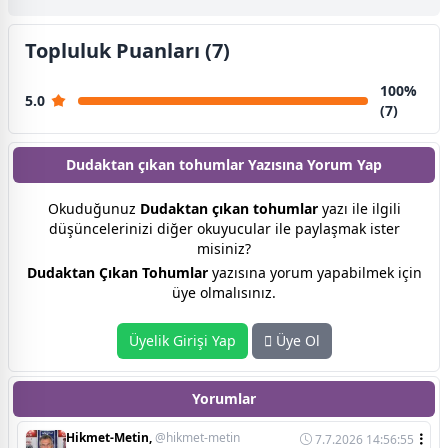
Topluluk Puanları (7)
100%
5.0
(7)
Dudaktan çıkan tohumlar Yazısına
Yorum Yap
Okuduğunuz
Dudaktan çıkan tohumlar
yazı ile ilgili
düşüncelerinizi diğer okuyucular ile paylaşmak ister
misiniz?
Dudaktan Çıkan Tohumlar
yazısına yorum yapabilmek için
üye olmalısınız.
Üyelik Girişi Yap
Üye Ol
Yorumlar
Hikmet-Metin,
@hikmet-metin
7.7.2026 14:56:55