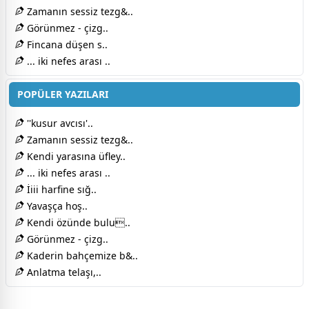
Zamanın sessiz tezg&..
Görünmez - çizg..
Fincana düşen s..
... iki nefes arası ..
POPÜLER YAZILARI
''kusur avcısı'..
Zamanın sessiz tezg&..
Kendi yarasına üfley..
... iki nefes arası ..
İiii harfine sığ..
Yavaşça hoş..
Kendi özünde bulu..
Görünmez - çizg..
Kaderin bahçemize b&..
Anlatma telaşı,..