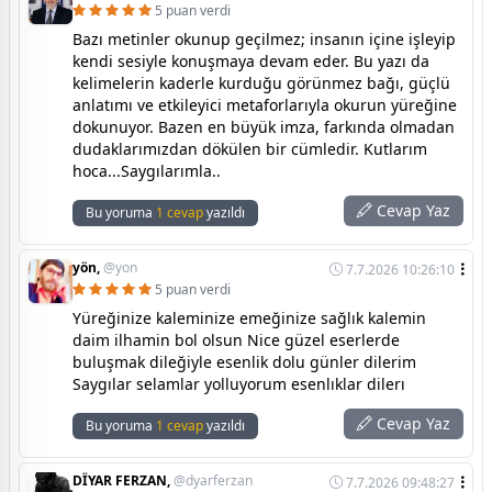
5 puan verdi
Bazı metinler okunup geçilmez; insanın içine işleyip
kendi sesiyle konuşmaya devam eder. Bu yazı da
kelimelerin kaderle kurduğu görünmez bağı, güçlü
anlatımı ve etkileyici metaforlarıyla okurun yüreğine
dokunuyor. Bazen en büyük imza, farkında olmadan
dudaklarımızdan dökülen bir cümledir. Kutlarım
hoca...Saygılarımla..
Cevap Yaz
Bu yoruma
1 cevap
yazıldı
yön,
@yon
7.7.2026 10:26:10
5 puan verdi
Yüreğinize kaleminize emeğinize sağlık kalemin
daim ilhamin bol olsun Nice güzel eserlerde
buluşmak dileğiyle esenlik dolu günler dilerim
Saygılar selamlar yolluyorum esenlıklar dilerı
Cevap Yaz
Bu yoruma
1 cevap
yazıldı
DÏYAR FERZAN,
@dyarferzan
7.7.2026 09:48:27