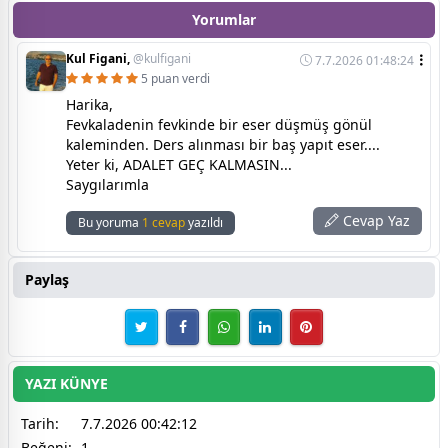
Yorumlar
Kul Figani,
@kulfigani
7.7.2026 01:48:24
5 puan verdi
Harika,
Fevkaladenin fevkinde bir eser düşmüş gönül
kaleminden. Ders alınması bir baş yapıt eser....
Yeter ki, ADALET GEÇ KALMASIN...
Saygılarımla
Cevap Yaz
Bu yoruma
1 cevap
yazıldı
Paylaş
YAZI KÜNYE
Tarih:
7.7.2026 00:42:12
Beğeni:
1