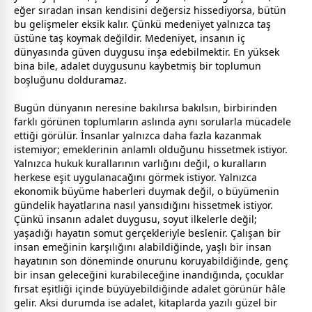
eğer sıradan insan kendisini değersiz hissediyorsa, bütün
bu gelişmeler eksik kalır. Çünkü medeniyet yalnızca taş
üstüne taş koymak değildir. Medeniyet, insanın iç
dünyasında güven duygusu inşa edebilmektir. En yüksek
bina bile, adalet duygusunu kaybetmiş bir toplumun
boşluğunu dolduramaz.
Bugün dünyanın neresine bakılırsa bakılsın, birbirinden
farklı görünen toplumların aslında aynı sorularla mücadele
ettiği görülür. İnsanlar yalnızca daha fazla kazanmak
istemiyor; emeklerinin anlamlı olduğunu hissetmek istiyor.
Yalnızca hukuk kurallarının varlığını değil, o kuralların
herkese eşit uygulanacağını görmek istiyor. Yalnızca
ekonomik büyüme haberleri duymak değil, o büyümenin
gündelik hayatlarına nasıl yansıdığını hissetmek istiyor.
Çünkü insanın adalet duygusu, soyut ilkelerle değil;
yaşadığı hayatın somut gerçekleriyle beslenir. Çalışan bir
insan emeğinin karşılığını alabildiğinde, yaşlı bir insan
hayatının son döneminde onurunu koruyabildiğinde, genç
bir insan geleceğini kurabileceğine inandığında, çocuklar
fırsat eşitliği içinde büyüyebildiğinde adalet görünür hâle
gelir. Aksi durumda ise adalet, kitaplarda yazılı güzel bir