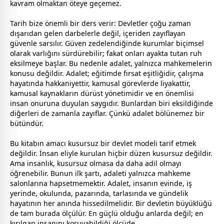
kavram olmaktan öteye geçemez.
Tarih bize önemli bir ders verir: Devletler çoğu
zaman
dışarıdan gelen darbelerle değil, içeriden zayıflayan
güvenle sarsılır. Güven zedelendiğinde kurumlar biçimsel
olarak varlığını sürdürebilir; fakat onları ayakta tutan ruh
eksilmeye başlar. Bu nedenle adalet, yalnızca mahkemelerin
konusu değildir. Adalet; eğitimde fırsat eşitliğidir, çalışma
hayatında hakkaniyettir, kamusal görevlerde liyakattir,
kamusal kaynakların dürüst yönetimidir ve en önemlisi
insan onuruna duyulan saygıdır. Bunlardan biri eksildiğinde
diğerleri de
zaman
la zayıflar. Çünkü adalet bölünemez bir
bütündür.
Bu kitabın amacı kusursuz bir devlet modeli tarif etmek
değildir. İnsan eliyle kurulan hiçbir düzen kusursuz değildir.
Ama insanlık, kusursuz olmasa da daha adil olmayı
öğrenebilir. Bunun ilk şartı, adaleti yalnızca mahkeme
salonlarına hapsetmemektir. Adalet, insanın evinde, iş
yerinde, okulunda, pazarında, tarlasında ve gündelik
hayatının her anında hissedilmelidir. Bir devletin büyüklüğü
de tam burada ölçülür. En güçlü olduğu anlarda değil; en
kırılgan insanını koruyabildiği ölçüde.