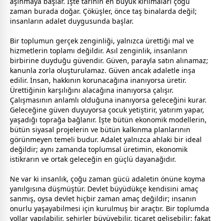
aşınmaya başlar. İşte tarihin en büyük kırılmaları çoğu
zaman
burada doğar. Çöküşler, önce taş binalarda değil;
insanların adalet duygusunda başlar.
Bir toplumun gerçek zenginliği, yalnızca ürettiği mal ve
hizmetlerin toplamı değildir. Asıl zenginlik, insanların
birbirine duyduğu güvendir. Güven, parayla satın alınamaz;
kanunla zorla oluşturulamaz. Güven ancak adaletle inşa
edilir. İnsan, hakkının korunacağına inanıyorsa üretir.
Ürettiğinin karşılığını alacağına inanıyorsa çalışır.
Çalışmasının anlamlı olduğuna inanıyorsa geleceğini kurar.
Geleceğine güven duyuyorsa çocuk yetiştirir, yatırım yapar,
yaşadığı toprağa bağlanır. İşte bütün ekonomik modellerin,
bütün siyasal projelerin ve bütün kalkınma planlarının
görünmeyen temeli budur. Adalet yalnızca ahlaki bir ideal
değildir; aynı
zaman
da toplumsal üretimin, ekonomik
istikrarın ve ortak geleceğin en güçlü dayanağıdır.
Ne var ki insanlık, çoğu
zaman
gücü adaletin önüne koyma
yanılgısına düşmüştür. Devlet büyüdükçe kendisini amaç
sanmış, oysa devlet hiçbir
zaman
amaç değildir; insanın
onurlu yaşayabilmesi için kurulmuş bir araçtır. Bir toplumda
yollar yapılabilir, şehirler büyüyebilir, ticaret gelişebilir; fakat