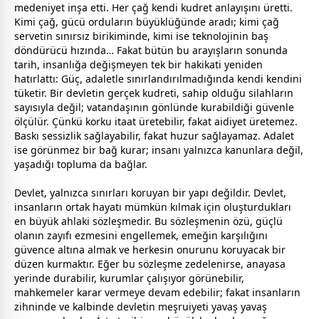
medeniyet inşa etti. Her çağ kendi kudret anlayışını üretti.
Kimi çağ, gücü orduların büyüklüğünde aradı; kimi çağ
servetin sınırsız birikiminde, kimi ise teknolojinin baş
döndürücü hızında… Fakat bütün bu arayışların sonunda
tarih, insanlığa değişmeyen tek bir hakikati yeniden
hatırlattı: Güç, adaletle sınırlandırılmadığında kendi kendini
tüketir. Bir devletin gerçek kudreti, sahip olduğu silahların
sayısıyla değil;
vatan
daşının gönlünde kurabildiği güvenle
ölçülür. Çünkü korku itaat üretebilir, fakat aidiyet üretemez.
Baskı sessizlik sağlayabilir, fakat huzur sağlayamaz. Adalet
ise görünmez bir bağ kurar; insanı yalnızca kanunlara değil,
yaşadığı topluma da bağlar.
Devlet, yalnızca sınırları koruyan bir yapı değildir. Devlet,
insanların ortak hayatı mümkün kılmak için oluşturdukları
en büyük ahlaki sözleşmedir. Bu sözleşmenin özü, güçlü
olanın zayıfı ezmesini engellemek, emeğin karşılığını
güvence altına almak ve herkesin onurunu koruyacak bir
düzen kurmaktır. Eğer bu sözleşme zedelenirse, anayasa
yerinde durabilir, kurumlar çalışıyor görünebilir,
mahkemeler karar vermeye devam edebilir; fakat insanların
zihninde ve kalbinde devletin meşruiyeti yavaş yavaş