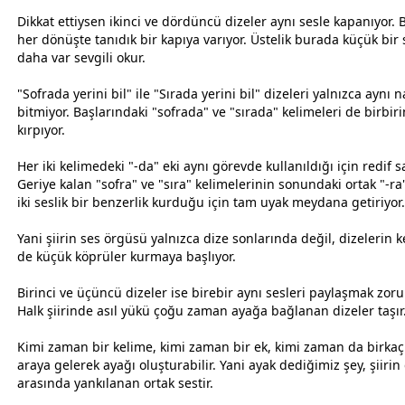
Dikkat ettiysen ikinci ve dördüncü dizeler aynı sesle kapanıyor. B
her dönüşte tanıdık bir kapıya varıyor. Üstelik burada küçük bir
daha var
sevgi
li okur.
"Sofrada yerini bil" ile "Sırada yerini bil" dizeleri yalnızca aynı 
bitmiyor. Başlarındaki "sofrada" ve "sırada" kelimeleri de birbir
kırpıyor.
Her iki kelimedeki "-da" eki aynı görevde kullanıldığı için redif sa
Geriye kalan "sofra" ve "sıra" kelimelerinin sonundaki ortak "-ra"
iki seslik bir benzerlik kurduğu için tam uyak meydana getiriyor.
Yani şiirin ses örgüsü yalnızca dize sonlarında değil, dizelerin 
de küçük köprüler kurmaya başlıyor.
Birinci ve üçüncü dizeler ise birebir aynı sesleri paylaşmak zor
Halk şiirinde asıl yükü çoğu
zaman
ayağa bağlanan dizeler taşır
Kimi
zaman
bir kelime, kimi
zaman
bir ek, kimi
zaman
da birkaç
araya gelerek ayağı oluşturabilir. Yani ayak dediğimiz şey, şiirin 
arasında yankılanan ortak sestir.