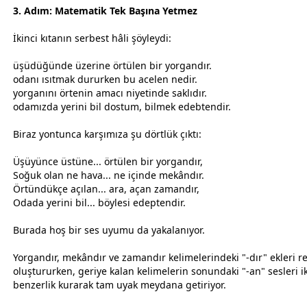
3. Adım: Matematik Tek Başına Yetmez
İkinci kıtanın
serbest
hâli şöyleydi:
üşüdüğünde üzerine örtülen bir yorgandır.
odanı ısıtmak dururken bu acelen nedir.
yorganını örtenin amacı niyetinde saklıdır.
odamızda yerini bil
dost
um, bilmek edebtendir.
Biraz yontunca karşımıza şu dörtlük çıktı:
Üşüyünce üstüne... örtülen bir yorgandır,
Soğuk olan ne hava... ne içinde mekândır.
Örtündükçe açılan... ara, açan
zaman
dır,
Odada yerini bil... böylesi edeptendir.
Burada hoş bir ses uyumu da yakalanıyor.
Yorgandır, mekândır ve
zaman
dır kelimelerindeki "-dır" ekleri r
oluştururken, geriye kalan kelimelerin sonundaki "-an" sesleri ik
benzerlik kurarak tam uyak meydana getiriyor.