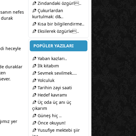
Zindandaki özgürl..
Çukurlardan
nsanın nefes
kurtulmak: d&..
a durak
Kısa bir bilgilendirme..
Eksilerek özgürle..
POPÜLER YAZILARI
edi
hece
yle
Yaban kazları..
İlk kitabım
de duraklar
ken
Sevmek sevilmek....
sever.
Yolculuk
Tarihin zayi saati
Hedef kavramı
Üç oda üç anı üç
çıkarım
Güneş hiç ..
ğımız yer
Önce okuyun!
Yusufiye mektebi şiir