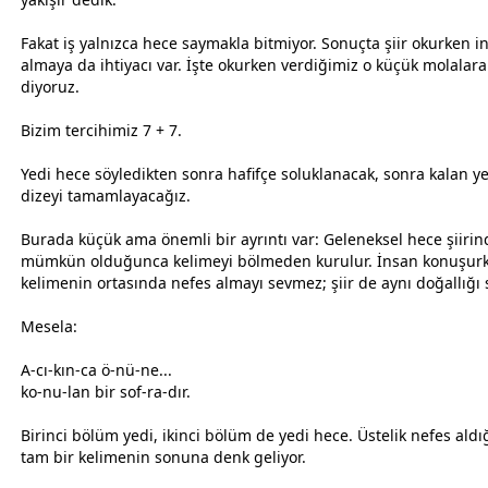
Fakat iş yalnızca
hece
saymakla bitmiyor. Sonuçta şiir okurken i
almaya da ihtiyacı var. İşte okurken verdiğimiz o küçük molalar
diyoruz.
Bizim tercihimiz 7 + 7.
Yedi
hece
söyledikten sonra hafifçe soluklanacak, sonra kalan y
dizeyi tamamlayacağız.
Burada küçük ama önemli bir ayrıntı var: Geleneksel
hece
şiirin
mümkün olduğunca kelimeyi bölmeden kurulur. İnsan konuşur
kelimenin ortasında nefes almayı sevmez; şiir de aynı doğallığı 
Mesela:
A-cı-kın-ca ö-nü-ne...
ko-nu-lan bir sof-ra-dır.
Birinci bölüm yedi, ikinci bölüm de yedi
hece
. Üstelik nefes aldı
tam bir kelimenin sonuna denk geliyor.