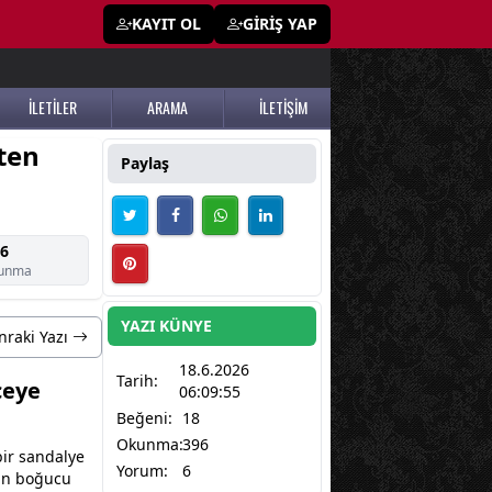
KAYIT OL
GİRİŞ YAP
İLETİLER
ARAMA
İLETİŞİM
ten
Paylaş
6
unma
YAZI KÜNYE
nraki Yazı
18.6.2026
Tarih:
ceye
06:09:55
Beğeni:
18
Okunma:
396
bir sandalye
Yorum:
6
rın boğucu