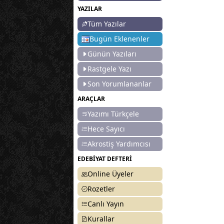
YAZILAR
Tüm Yazılar
Bugün Eklenenler
Günün Yazıları
Rastgele Yazı
Son Yorumlananlar
ARAÇLAR
Yazımı Türkçele
Hece Sayıcı
Akrostiş Yardımcısı
EDEBİYAT DEFTERİ
Online Üyeler
Rozetler
Canlı Yayın
Kurallar