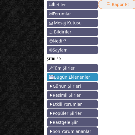
Rapor Et
İletiler
Forumlar
Mesaj Kutusu
Bildiriler
Nedir?
Sayfam
ŞİİRLER
Tüm Şiirler
Bugün Eklenenler
Günün Şiirleri
Resimli Şiirler
Etkili Yorumlar
Popüler Şiirler
Rastgele Şiir
Son Yorumlananlar