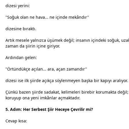
dizesi yerini:
"Soğuk olan ne hava... ne içinde mekândır"
dizesine bıraktı.
Artık mesele yalnızca üşümek değil; insanın içindeki soğuk, uzak
zaman
da şiirin içine giriyor.
Ardından gelen:
"Örtündükçe açılan... ara, açan
zaman
dır"
dizesi ise ilk şiirde açıkça söylenmeyen başka bir kapıyı aralıyor.
Çünkü bazen şiirde sadakat, kelimeleri birebir korumakta değil
koruyup ona yeni imkânlar açmaktadır.
5. Adım: Her Serbest Şiir Heceye Çevrilir mi?
Cevap kısa: