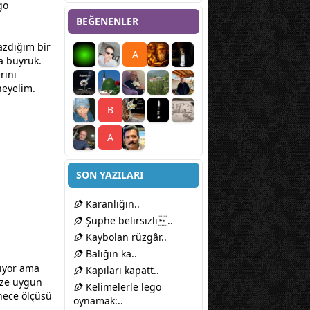
go
BEĞENENLER
azdığım bir
A
na buyruk.
rini
neyelim.
B
A
SON YAZILARI
Karanlığın..
Şüphe belirsizli..
Kaybolan rüzgâr..
Balığın ka..
şıyor ama
Kapıları kapatt..
ize uygun
Kelimelerle lego
hece
ölçüsü
oynamak:..