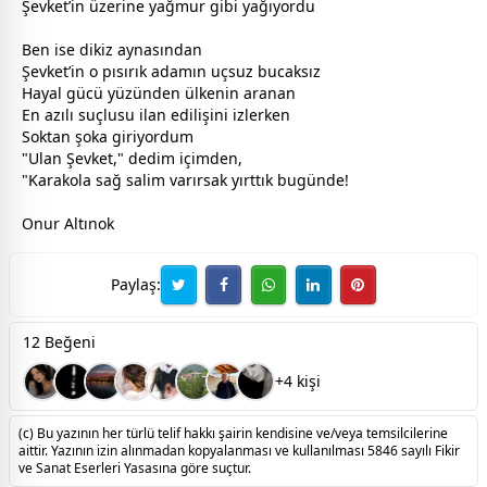
Şevket’in üzerine yağmur gibi yağıyordu
Ben ise dikiz aynasından
Şevket’in o pısırık adamın uçsuz bucaksız
Hayal gücü yüzünden ülkenin aranan
En azılı suçlusu ilan edilişini izlerken
Soktan şoka giriyordum
"Ulan Şevket," dedim içimden,
"Karakola sağ salim varırsak yırttık bugünde!
Onur Altınok
Paylaş:
12 Beğeni
+4 kişi
(c) Bu yazının her türlü telif hakkı şairin kendisine ve/veya temsilcilerine
aittir. Yazının izin alınmadan kopyalanması ve kullanılması 5846 sayılı Fikir
ve Sanat Eserleri Yasasına göre suçtur.