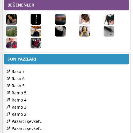
BEĞENENLER
SON YAZILARI
Raso 7
Raso 6
Raso 5
Ramo 5!
Ramo 4!
Ramo 3!
Ramo 2!
Pazarcı şevket’..
Pazarcı şevket’..