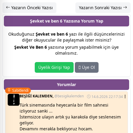
Yazarın Önceki Yazısı
Yazarın Sonraki Yazısı
Şevket ve ben 6 Yazısına
Yorum Yap
Okuduğunuz
Şevket ve ben 6
yazı ile ilgili düşüncelerinizi
diğer okuyucular ile paylaşmak ister misiniz?
Şevket Ve Ben 6
yazısına yorum yapabilmek için üye
olmalısınız.
Üyelik Girişi Yap
Üye Ol
Yorumlar
Sabitlendi
BEŞİĞİ KALEMDEN,
@besigikalemden
14.6.2026 22:17:34
Türk sinemasında heyecanla bir film sahnesi
izliyoruz sanki ...
İstemsizce ulaşın artık şu karakola diye seslenesim
geliyor.
Devamını merakla bekliyoruz hocam.