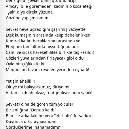
Denk geldi şevket daha gözünü açıp
Amcayı bile göremeden, kadının o koca eteği
"Şak" diye direkt yüzüne,
Gözüne yapışmasın mı!
Şevket neye uğradığını şaşırmış vaziyette
Etek kumaşının arasında kalıp debelenirken,
Kumral kadın bacaklarının arasında ve
Eteğinin tam altında hissettiği bu ani,
Canlı ve sıcak hareketlilikle birlikte taş kesildi!
Gözleri yuvalarından fırlayacak gibi oldu
Öyle bir çığlık attı ki..
Minibüsün tavanı resmen yerinden oynadı!
Yetişin ahaliiiii!
Ölüye mi bakıyorsunuz, diriye mi!
Alttan sızdı ahlaksız, röntgenliyor beni sapık!
Şevket’i o halde gören tüm yolcular
Bir anlığına "Donup kaldı"
Ben ise arkadaki bu yeni "etek altı" feryadını
Duyunca dikiz aynasından
Gördüklerime inanamadım!"