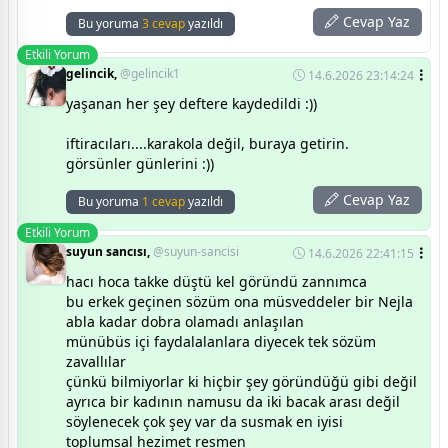
Cevap Yaz
Bu yoruma
3 cevap
yazıldı
Etkili Yorum
gelincik,
@gelincik1
14.6.2026 23:14:24
yaşanan her şey deftere kaydedildi :))
iftiracıları....karakola değil, buraya getirin.
görsünler günlerini :))
Cevap Yaz
Bu yoruma
1 cevap
yazıldı
Etkili Yorum
suyun sancısı,
@suyun-sancisi
14.6.2026 22:41:15
hacı hoca takke düştü kel göründü zannımca
bu erkek geçinen sözüm ona müsveddeler bir Nejla
abla kadar dobra olamadı anlaşılan
münübüs içi faydalalanlara diyecek tek sözüm
zavallılar
çünkü bilmiyorlar ki hiçbir şey göründüğü gibi değil
ayrıca bir kadının namusu da iki bacak arası değil
söylenecek çok şey var da susmak en iyisi
toplumsal hezimet resmen