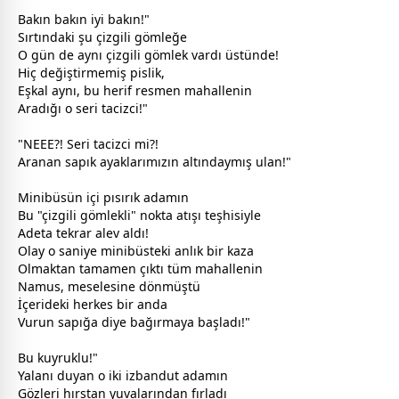
Bakın bakın iyi bakın!"
Sırtındaki şu çizgili gömleğe
O gün de aynı çizgili gömlek vardı üstünde!
Hiç değiştirmemiş pislik,
Eşkal aynı, bu herif resmen mahallenin
Aradığı o seri tacizci!"
"NEEE?! Seri tacizci mi?!
Aranan sapık ayaklarımızın altındaymış ulan!"
Minibüsün içi pısırık adamın
Bu "çizgili gömlekli" nokta atışı teşhisiyle
Adeta tekrar alev aldı!
Olay o saniye minibüsteki anlık bir kaza
Olmaktan tamamen çıktı tüm mahallenin
Namus, meselesine dönmüştü
İçerideki herkes bir anda
Vurun sapığa diye bağırmaya başladı!"
Bu kuyruklu!"
Yalanı duyan o iki izbandut adamın
Gözleri hırstan yuvalarından fırladı