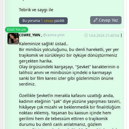
Tebrik ve saygı ile
Cevap Yaz
Bu yoruma
1 cevap
yazıldı
Etkili Yorum
CEMRE_YMN ,
@cemre-ymn
14.6.2026 21:40:54
Kaleminize sağlık! üstad..
Bir minibüs yolculuğunu, bu denli hareketli, yer yer
trajikomik ve sürükleyici bir öyküye dönüştürmeniz
gerçekten harika.
Olay örgüsündeki kargaşayı, "Şevket" karakterinin o
talihsiz anını ve minibüsün içindeki o karmaşayı
sanki bir film karesi izler gibi gözlerimizin önüne
serdiniz.
Özellikle Şevket’in merakla kafasını uzattığı anda,
kadının eteğinin "şak" diye yüzüne yapışması tasviri,
hikâyeye çok mizahi ve beklenmedik bir final/düğüm
noktası eklemiş. Yaşanan bu kaosun içinde hem
gerilimi hem de tebessüm ettiren o trajikomik
durumu bu denli canlı anlatmanız, gözlem