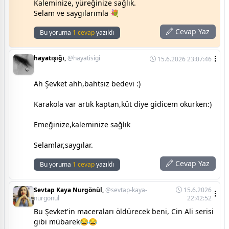
Kaleminize, yüreğinize sağlık.
Selam ve saygılarımla 💐
Cevap Yaz
Bu yoruma
1 cevap
yazıldı
hayatışığı,
@hayatisigi
15.6.2026 23:07:46
Ah Şevket ahh,bahtsız bedevi :)
Karakola var artık kaptan,küt diye gidicem okurken:)
Emeğinize,kaleminize sağlık
Selamlar,saygılar.
Cevap Yaz
Bu yoruma
1 cevap
yazıldı
Sevtap Kaya Nurgönül,
@sevtap-kaya-
15.6.2026
nurgonul
22:42:52
Bu Şevket'in maceraları öldürecek beni, Cin Ali serisi
gibi mübarek😂😂