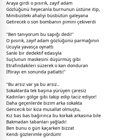
Araya girdi o pısırık, zayıf adam
Gözlüğünü heyecanla burnunun üstüne itip,
Minibüsteki ahaliyi büsbütün galeyana
Getirecek o son bombanın pimini çekiverdi
"Ben tanıyorum bu sapığı dedi!"
O pısırık, zayıf adam gözlüğünü parmağının
Ucuyla yavasça oynattı
Sanki bir dedektif edasıyla
Suçlunun maskesini düşürmüş gibi
Etrafındakileri süzerek o kan donduran
İftirayı en sonunda patlattı!"
"Bu arsız var ya bu arsız..
Sokaklarda tek başına yürüyen çaresiz
Kadınları gölge gibi takip edip taciz ediyor!
Daha geçenlerde bizim arka sokakta
Gencecik bir kıza musallat olmuştu,
Kız bas bas bağırınca bu korkak arkasına bile
Bakmadan tabanları yağladı!
Ben bunu o gün kaçarken bizzat
Kendi gözlerimle gördüm!