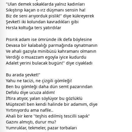
"Ulan demek sokaklarda yalnız kadınları
Sıkıştırıp kaçan o ırz düşmanı sensin ha!
Biz de seni arıyorduk pislik!" diye kükreyerek
Şevket’i iki kolundan kavradıkları gibi
Hırsla koltuğa ters yatırdılar
Pısırık adam ise ömründe ilk defa böylesine
Devasa bir kalabalığı parmağında oynatmanın
Ve ahali gazıyla minibüsü kahramanı olmanın
Verdiği o muazzam egoyla iyice kudurdu
Adalet yerini bulacak bugün!" diye ciyakladı
Bu arada şevket!"
Yahu ne tacizi, ne çizgili gömleği!
Ben bu gömleği daha dün semt pazarından
Defolu diye ucuza aldım!
İftira atıyor,
yalan
söylüyor bu gözlüklü
Müptezel! ben kendi halinde bir adamım, diye
Yırtınıyordu ama nafile..
Ahali bir kere "teşhis edilmiş tescilli sapık"
Gazını almıştı, durur mu?
Yumruklar, tekmeler, pazar torbaları