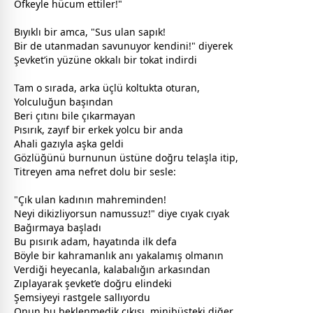
Öfkeyle hücum ettiler!"
Bıyıklı bir amca, "Sus ulan sapık!
Bir de utanmadan savunuyor kendini!" diyerek
Şevket’in yüzüne okkalı bir tokat indirdi
Tam o sırada, arka üçlü koltukta oturan,
Yolculuğun başından
Beri çıtını bile çıkarmayan
Pısırık, zayıf bir erkek yolcu bir anda
Ahali gazıyla aşka geldi
Gözlüğünü burnunun üstüne doğru telaşla itip,
Titreyen ama nefret dolu bir sesle:
"Çık ulan kadının mahreminden!
Neyi dikizliyorsun namussuz!" diye cıyak cıyak
Bağırmaya başladı
Bu pısırık adam, hayatında ilk defa
Böyle bir kahramanlık anı yakalamış olmanın
Verdiği heyecanla, kalabalığın arkasından
Zıplayarak şevket’e doğru elindeki
Şemsiyeyi rastgele sallıyordu
Onun bu beklenmedik çıkışı, minibüsteki diğer