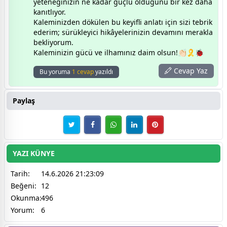
yeteneğinizin ne kadar güçlü olduğunu bir kez daha
kanıtlıyor.
Kaleminizden dökülen bu keyifli anlatı için sizi tebrik
ederim; sürükleyici hikâyelerinizin devamını merakla
bekliyorum.
Kaleminizin gücü ve ilhamınız daim olsun!👏🏻🎗🐞
Cevap Yaz
Bu yoruma
1 cevap
yazıldı
Paylaş
YAZI KÜNYE
Tarih:
14.6.2026 21:23:09
Beğeni:
12
Okunma:
496
Yorum:
6