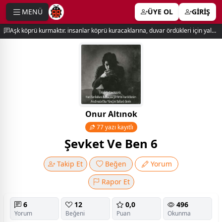
MENÜ
ÜYE OL
GİRİŞ
e menu
Aşk köprü kurmaktır. insanlar köprü kuracaklarına, duvar ördükleri için yalnız kalırlar. newton
Onur Altınok
77 yazı kayıtlı
Şevket Ve Ben 6
Takip Et
Beğen
Yorum
Rapor Et
6
12
0,0
496
Yorum
Beğeni
Puan
Okunma