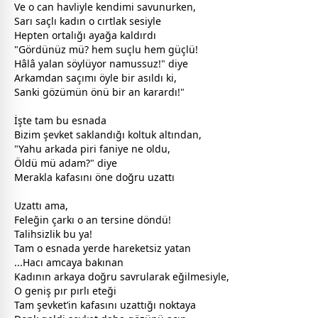
Ve o can havliyle kendimi savunurken,
Sarı saçlı kadın o cırtlak sesiyle
Hepten ortalığı ayağa kaldırdı
"Gördünüz mü? hem suçlu hem güçlü!
Hâlâ
yalan
söylüyor namussuz!" diye
Arkamdan saçımı öyle bir asıldı ki,
Sanki gözümün önü bir an karardı!"
İşte tam bu esnada
Bizim şevket saklandığı koltuk altından,
"Yahu arkada piri faniye ne oldu,
Öldü mü adam?" diye
Merakla kafasını öne doğru uzattı
Uzattı ama,
Feleğin çarkı o an tersine döndü!
Talihsizlik bu ya!
Tam o esnada yerde hareketsiz yatan
...Hacı amcaya bakınan
Kadının arkaya doğru savrularak eğilmesiyle,
O geniş pır pırlı eteği
Tam şevket’in kafasını uzattığı noktaya