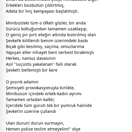
Erkekleri büsbütün çıldırtmış,
Adeta bir linç kampayası başlatmıştı.
Minibüsteki tüm o öfkeli gözler, bir anda
Sürücü koltuğundan tamamen uzaklaşıp,
O geniş pır pırlı eteğin altında kıstırılmış olan
Şevket’e kilitlendi benim üzerimdeki baskı
Bıçak gibi kesilmiş, saçıma, omuzlarıma
Yapışan eller nihayet beni
serbest
bırakmıştı
Herkes, namus davasının
Asıl "suçüstü yakalanan" faili olarak
Şevket’i bellemişti bir kere
O pısırık adamın
Şemsiyeli provokasyonuyla birlikte,
Minibüsün içindeki erkek-kadın ayrımı
Tamamen ortadan kalktı;
İçerideki tüm güruh tek bir yumruk halinde
Şevket’in üzerine çullandı
Ulan durun! durun vurmayın,
Hemen polise teslim etmeyelim!" diye