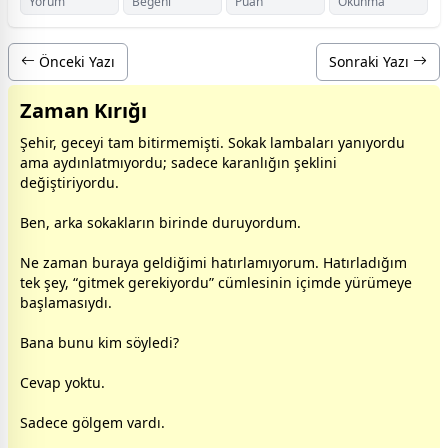
Yorum
Beğeni
Puan
Okunma
Önceki Yazı
Sonraki Yazı
Zaman Kırığı
Şehir,
gece
yi tam bitirmemişti. Sokak lambaları yanıyordu
ama aydınlatmıyordu; sadece karanlığın şeklini
değiştiriyordu.
Ben, arka sokakların birinde duruyordum.
Ne
zaman
buraya geldiğimi hatırlamıyorum. Hatırladığım
tek şey, “gitmek gerekiyordu” cümlesinin içimde yürümeye
başlamasıydı.
Bana bunu kim söyledi?
Cevap yoktu.
Sadece gölgem vardı.