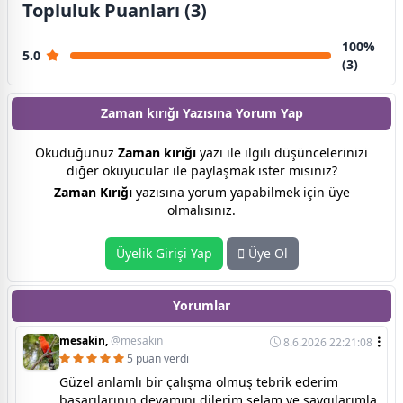
Topluluk Puanları (3)
100%
5.0
(3)
Zaman kırığı Yazısına
Yorum Yap
Okuduğunuz
Zaman kırığı
yazı ile ilgili düşüncelerinizi
diğer okuyucular ile paylaşmak ister misiniz?
Zaman Kırığı
yazısına yorum yapabilmek için üye
olmalısınız.
Üyelik Girişi Yap
Üye Ol
Yorumlar
mesakin,
@mesakin
8.6.2026 22:21:08
5 puan verdi
Güzel anlamlı bir çalışma olmuş tebrik ederim
başarılarının devamını dilerim selam ve saygılarımla