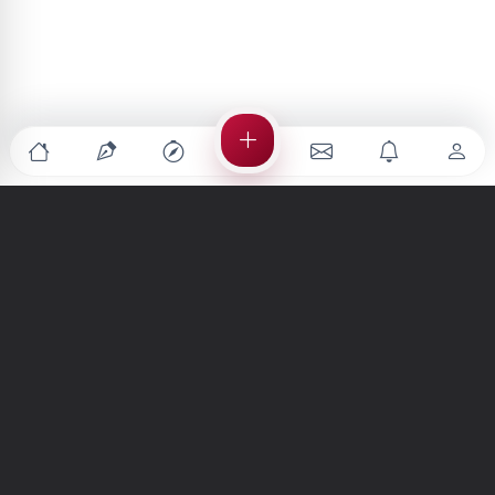
Türkiye'nin en büyük kültür sanat platformu
MENÜLER
Anasayfa
Keşfet
Şiirler
Hikayeler
Yazılar
İletiler