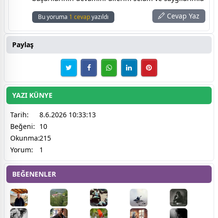
Cevap Yaz
Bu yoruma
1 cevap
yazıldı
Paylaş
YAZI KÜNYE
Tarih:
8.6.2026 10:33:13
Beğeni:
10
Okunma:
215
Yorum:
1
BEĞENENLER