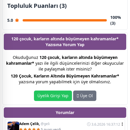
Topluluk Puanları (3)
100%
5.0
(3)
120 çocuk, karların altında büyümeyen kahramanlar*
Yazısına
Yorum Yap
Okuduğunuz
120 çocuk, karların altında büyümeyen
kahramanlar*
yazı ile ilgili düşüncelerinizi diğer okuyucular
ile paylaşmak ister misiniz?
120 Çocuk, Karların Altında Büyümeyen Kahramanlar*
yazısına yorum yapabilmek için üye olmalısınız.
Üyelik Girişi Yap
Üye Ol
Yorumlar
Adem Çelik,
@geli
3.6.2026 16:37:12
5 puan verdi