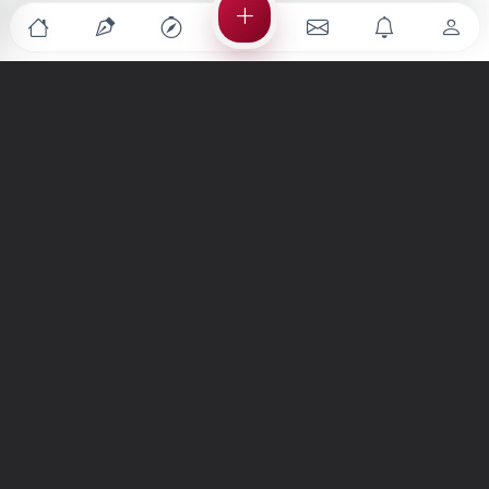
Türkiye'nin en büyük kültür sanat platformu
MENÜLER
Anasayfa
Keşfet
Şiirler
Hikayeler
Yazılar
İletiler
Forum
Nedir?
Ara
SİTE