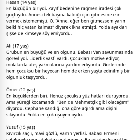
Hasan (14 yaş)
En küçüğün biriydi. Zayıf bedenine rağmen iradesi çok
güçlüydü. Annesi tek başına kaldığı için gitmesine izin
vermek istememişti. O, “Anne, eğer ben gitmezsem yarın
belki hiç
vatan
kalmaz” diyerek ikna etmişti. Yolda ayakları
şişse de kimseye söylemiyordu.
Ali (17 yaş)
Grubun en büyüğü ve en olgunu. Babası Van savunmasında
görevliydi. Liderlik vasfı vardı. Çocukları motive ediyor,
molalarda ateş yakmalarına yardım ediyordu. Gözlerinde
hem çocuksu bir heyecan hem de erken yaşta edinilmiş bir
olgunluk taşıyordu.
Ömer (12 yaş)
En küçüklerden biri. Henüz çocuksu yüz hatları duruyordu.
Ama yüreği kocamandı. “Ben de Mehmetçik gibi olacağım”
diyordu. Cephane sandığı ona göre ağırdı ama dişini
sıkıyordu. Yolda en çok üşüyen oydu.
Yusuf (15 yaş)
Kıvırcık saçlı,
mavi
gözlü, Van’ın yerlisi. Babası Ermeni
çeteleriyle mücadelede yaralanmıştı. Bu yüzden kişisel bir