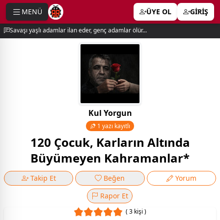
MENÜ
ÜYE OL
GİRİŞ
e menu
Savaşı yaşlı adamlar ilan eder, genç adamlar ölür...
Kul Yorgun
1 yazı kayıtlı
120 Çocuk, Karların Altında
Büyümeyen Kahramanlar*
Takip Et
Beğen
Yorum
Rapor Et
( 3 kişi )