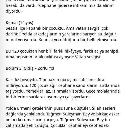
hesabı da vardı. “Cephane giderse intikamımız da alınır”
diyordu.
Kemal (14 yaş)
Sessiz, içe kapanık bir çocuktu. Ama
vatan
sevgi
si çok
derindi. Yolda arkadaşlarının yaralarına sarıyor, su dağıtır,
mor
al veriyordu. Kendisi yorulduğunu hiç belli etmiyordu.
Bu 120 çocuktan her biri farklı hikâyeye, farklı acıya sahipti.
Ama hepsinin ortak noktası aynıydı: Vatan
sevgi
si.
Bölüm 3: Gidiş – Zorlu Yol
Kar diz boyuydu. Tipi bazen görüş mesafesini sıfıra
indiriyordu. 120 çocuk ağır cephane sandıklarını sırtlarında
taşıyordu. Yemekleri az, ısınmaları zordu. Gece molalarında
birbirlerine sarılarak uyumaya çalışıyorlardı.
Yolda Ermeni çetelerinin pususuna düştüler. Silah sesleri
dağlarda yankılandı. Teğmen Süleyman Bey ve birkaç asker
onları korumak için çarpıştı. Teğmen Süleyman Bey bu
çatışmada şehit düştü. Çocuklar cephaneyi cephedeki