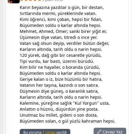
Karın beyazına yazdılar o gün, bir destan,
Sırtlarında mermi, yüreklerinde vatan.
Kimi öğrenci, kimi çoban, hepsi bir fidan,
Büyümeden soldu o karlar altında hepsi.
Mehmet, Ahmed, Ömer; sanki birer yiğit er,
Üşümesin diye vatan, titredi o ince yer.
Vatan sağ olsun deyip, verdiler bütün değer,
Karların altında, tarih oldu o narin hepsi.
120 yürek, dağ gibi bir cesaretle yürüdü,
Tipi vurdu, kar bastı, üzerini bürüdü.
Kim bilir ne hayaller, o boranda çürüdü,
Büyümeden soldu o karlar altında hepsi.
Geriye kalan o iz, bize hüzünlü bir hatıra,
Vatanın her taşına, kazındı o son satıra.
Düşmesin diye güneş, o karanlık satıra,
Karların altında, tarih oldu o narin hepsi.
Kalemine, yüreğine sağlık "Kul Yorgun" usta,
Anlattın o hüznü, düşürdün yine posta.
Unutmaz bu millet, gideni o son dosta,
Büyümeden solan, o gül yüzlü kahraman hepsi.
Cevap Yaz
Bu yoruma
1 cevap
yazıldı