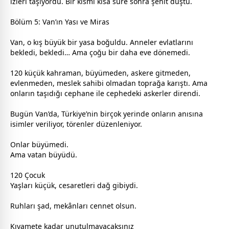
izleri taşıyordu. Bir kısmı kısa süre sonra şehit düştü.
Bölüm 5: Van’ın Yası ve Miras
Van, o kış büyük bir yasa boğuldu. Anneler evlatlarını
bekledi, bekledi… Ama çoğu bir daha eve dönemedi.
120 küçük kahraman, büyümeden, askere gitmeden,
evlenmeden, meslek sahibi olmadan toprağa karıştı. Ama
onların taşıdığı cephane ile cephedeki askerler direndi.
Bugün Van’da, Türkiye’nin birçok yerinde onların anısına
isimler veriliyor, törenler düzenleniyor.
Onlar büyümedi.
Ama
vatan
büyüdü.
120 Çocuk
Yaşları küçük, cesaretleri dağ gibiydi.
Ruhları şad, mekânları
cennet
olsun.
Kıyamete kadar unutulmayacaksınız