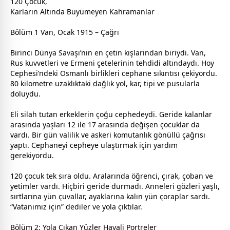
120 Çocuk,
Karların Altında Büyümeyen Kahramanlar
Bölüm 1 Van, Ocak 1915 – Çağrı
Birinci Dünya Savaşı’nın en çetin kışlarından biriydi. Van,
Rus kuvvetleri ve Ermeni çetelerinin tehdidi altındaydı. Hoy
Cephesi’ndeki Osmanlı birlikleri cephane sıkıntısı çekiyordu.
80 kilometre uzaklıktaki dağlık yol, kar, tipi ve pusularla
doluydu.
Eli silah tutan erkeklerin çoğu cephedeydi. Geride kalanlar
arasında yaşları 12 ile 17 arasında değişen çocuklar da
vardı. Bir gün valilik ve askeri komutanlık gönüllü çağrısı
yaptı. Cephaneyi cepheye ulaştırmak için yardım
gerekiyordu.
120 çocuk tek sıra oldu. Aralarında öğrenci, çırak, çoban ve
yetimler vardı. Hiçbiri geride durmadı. Anneleri gözleri yaşlı,
sırtlarına yün çuvallar, ayaklarına kalın yün çoraplar sardı.
“Vatanımız için” dediler ve yola çıktılar.
Bölüm 2: Yola Çıkan Yüzler Hayali Portreler