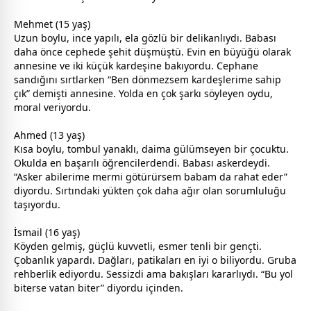
Mehmet (15 yaş)
Uzun boylu, ince yapılı, ela gözlü bir delikanlıydı. Babası
daha önce cephede şehit düşmüştü. Evin en büyüğü olarak
anne
sine ve iki küçük kardeşine bakıyordu. Cephane
sandığını sırtlarken “Ben dönmezsem kardeşlerime sahip
çık” demişti
anne
sine. Yolda en çok şarkı söyleyen oydu,
mor
al veriyordu.
Ahmed (13 yaş)
Kısa boylu, tombul yanaklı, daima gülümseyen bir çocuktu.
Okulda en başarılı öğrencilerdendi. Babası askerdeydi.
“Asker abilerime mermi götürürsem
baba
m da rahat eder”
diyordu. Sırtındaki yükten çok daha ağır olan sorumluluğu
taşıyordu.
İsmail (16 yaş)
Köyden gelmiş, güçlü kuvvetli, esmer tenli bir gençti.
Çobanlık yapardı. Dağları, patikaları en iyi o biliyordu. Gruba
rehberlik ediyordu. Sessizdi ama bakışları kararlıydı. “Bu yol
biterse
vatan
biter” diyordu içinden.