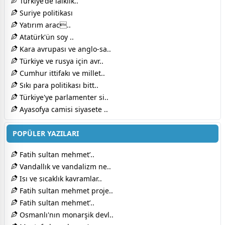
Türkiye'de laiklik..
Suriye politikası
Yatırım arac..
Atatürk'ün soy ..
Kara avrupası ve anglo-sa..
Türkiye ve rusya için avr..
Cumhur ittifakı ve millet..
Sıkı para politikası bitt..
Türkiye'ye parlamenter si..
Ayasofya camisi siyasete ..
POPÜLER YAZILARI
Fatih sultan mehmet’..
Vandallık ve vandalizm ne..
Isı ve sıcaklık kavramlar..
Fatih sultan mehmet proje..
Fatih sultan mehmet’..
Osmanlı'nın monarşik devl..