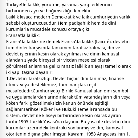
Türkiye’de laiklik, yürütme, yasama, yargı erklerinin
birbirinden ayrı ve bağımsızlığı demektir.
Laiklik kısaca modern Demokratik ve laik cumhuriyetin varlık
sebebi oluşturucusudur. Hem padişahlık hem de dini
kurumlarla mücadele sonucu ortaya çıktı
Fransa’da laiklik:
Fransa’da laiklik ne demek Fransa’da laiklik (Laïcité), devletin
tüm dinler karşısında tamamen tarafsız kalması, din ve
devlet işlerinin kesin olarak ayrılması ve dinin kamusal
alandan ziyade bireysel bir vicdan meselesi olarak
görülmesi anlamına gelir.Fransız laiklik anlayışı temel olarak
iki yapı taşına dayanır:
1.Devletin Tarafsızlığı: Devlet hiçbir dini tanımaz, finanse
etmez veya desteklemez; tüm inançlara eşit
mesafededir.Cumhuriyetçi Birlik: Kamusal alan dini sembol
ve uygulamalardan arındırılarak tüm
vatan
daşların din veya
köken farkı gözetilmeksizin kanun önünde eşitliği
sağlanır.Tarihsel Kökeni ve Hukuki TemeliFransa’da bu
sistem, devlet ile kiliseyi birbirinden kesin olarak ayıran
tarihi 1905 Laiklik Yasası’na dayanır. Bu yasa ile devletin dini
kurumlar üzerindeki kontrolü sonlanmış ve din, kamusal
otoritenin dışına çıkarılmıştır. Kavram, 1958 Anayasası’nın 1.