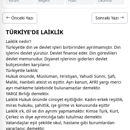
Yorum
Beğeni
Puan
Okunma
Önceki Yazı
Sonraki Yazı
TÜRKİYE'DE LAİKLİK
Laiklik nedir?
Türkiye’de din ve devlet işleri birbirinden ayrılmamıştır. Din
işlerini devlet yürütür. Devlet finanse eder. Din görevlileri
devlet memurudur. Diyanet işlerinin giderleri devlet
bütçesinden karşılanır.
Türkiye’de laiklik:
Hukuk önünde, Müslüman, Hristiyan, Yahudi Sünni, Şafi,
Maliki, Hanbeli ateist vs eşittir. Ayrı kanun, AYRI yargı merci
ayrı mahkeme talebinde bulunamazlar demektir.
YARGI Birliği demektir.
Laiklik Hukuk önünde cinsiyet eşitliğidir. Kadın-erkek reşitlik,
miras hukuku, şahitlik, işe girme vs konusunda eşittir
Laiklik ırk, dil ve din ayrımı yapmamaktır. Kimse Türk, Kürt,
Çerkez vs diye ayrımcılığa tabi tutulmaz demektir.
Vatandaşlar eşit şekilde okul, hastane gibi kurumlardan
yararlanır, demektir.