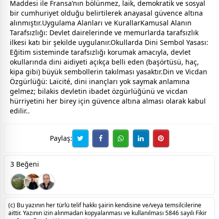
Maddesi ile Fransa’nın bölünmez, laik, demokratik ve sosyal
bir cumhuriyet olduğu belirtilerek anayasal güvence altına
alınmıştır.Uygulama Alanları ve KurallarKamusal Alanın
Tarafsızlığı: Devlet dairelerinde ve memurlarda tarafsızlık
ilkesi katı bir şekilde uygulanır.Okullarda Dini Sembol Yasası:
Eğitim sisteminde tarafsızlığı korumak amacıyla, devlet
okullarında dini aidiyeti açıkça belli eden (başörtüsü, haç,
kipa gibi) büyük sembollerin takılması yasaktır.Din ve Vicdan
Özgürlüğü: Laïcité, dini inançları yok saymak anlamına
gelmez; bilakis devletin ibadet özgürlüğünü ve vicdan
hürriyetini her birey için güvence altına alması olarak kabul
edilir..
Paylaş:
3 Beğeni
(c) Bu yazının her türlü telif hakkı şairin kendisine ve/veya temsilcilerine
aittir. Yazının izin alınmadan kopyalanması ve kullanılması 5846 sayılı Fikir