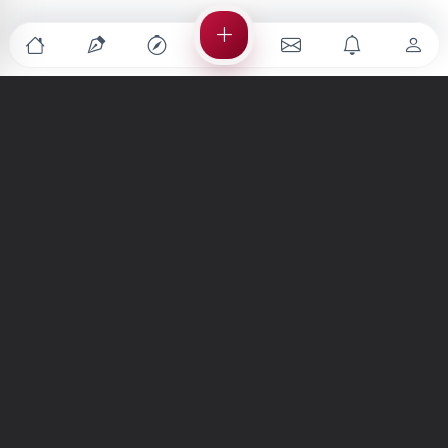
Türkiye'nin en büyük kültür sanat platformu
MENÜLER
Anasayfa
Keşfet
Şiirler
Hikayeler
Yazılar
İletiler
Forum
Nedir?
Ara
SİTE