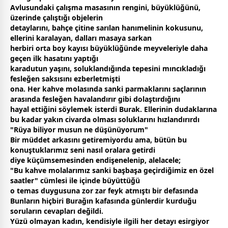
Avlusundaki çalışma masasının rengini, büyüklüğünü,
üzerinde çalıştığı objelerin
detaylarını, bahçe çitine sarılan hanımelinin kokusunu,
ellerini karalayan, dalları masaya sarkan
herbiri orta boy kayısı büyüklüğünde meyveleriyle daha
geçen ilk hasatını yaptığı
karadutun yaşını, soluklandığında tepesini mıncıkladığı
fesleğen saksısını ezberletmişti
ona. Her
kahve
molasında sanki parmaklarını saçlarının
arasında fesleğen havalandırır gibi dolaştırdığını
hayal ettiğini söylemek isterdi Burak. Ellerinin dudaklarına
bu kadar yakın civarda olması soluklarını hızlandırırdı
"Rüya biliyor musun ne düşünüyorum"
Bir müddet arkasını getiremiyordu ama, bütün bu
konuştuklarımız seni nasıl oralara getirdi
diye küçümsemesinden endişenelenip, alelacele;
"Bu
kahve
molalarımız sanki başbaşa geçirdiğimiz en özel
saatler" cümlesi ile içinde büyüttüğü
o temas duygusuna zor zar feyk atmıştı bir defasında
Bunların hiçbiri Burağın kafasında günlerdir kurduğu
soruların cevapları değildi.
Yüzü olmayan kadın, kendisiyle ilgili her detayı esirgiyor