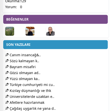
Okunma:
129
Yorum:
0
BEĞENENLER
SON YAZILARI
Canım insancağ&..
Sözü kalmayan k..
Bayram misafiri
Gözü olmayan ad..
Yüzü olmayan ka..
Türkiye cumhuriyeti mi cu..
Kızılay düşmanlığı ve thk
Universitelerde uzaktan e..
Afetlere hazırlanmak
Çağdaş uygarlık ne yana d..