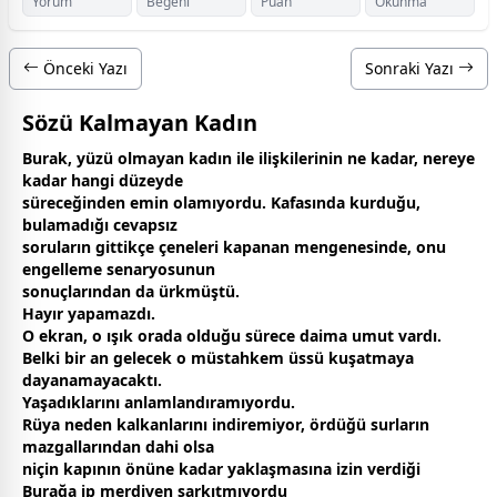
Yorum
Beğeni
Puan
Okunma
Önceki Yazı
Sonraki Yazı
Sözü Kalmayan Kadın
Burak, yüzü olmayan kadın ile ilişkilerinin ne kadar, nereye
kadar hangi düzeyde
süreceğinden emin olamıyordu. Kafasında kurduğu,
bulamadığı cevapsız
soruların gittikçe çeneleri kapanan mengenesinde, onu
engelleme senaryosunun
sonuçlarından da ürkmüştü.
Hayır yapamazdı.
O ekran, o ışık orada olduğu sürece daima umut vardı.
Belki bir an gelecek o müstahkem üssü kuşatmaya
dayanamayacaktı.
Yaşadıklarını anlamlandıramıyordu.
Rüya neden kalkanlarını indiremiyor, ördüğü surların
mazgallarından dahi olsa
niçin kapının önüne kadar yaklaşmasına izin verdiği
Burağa ip merdiven sarkıtmıyordu