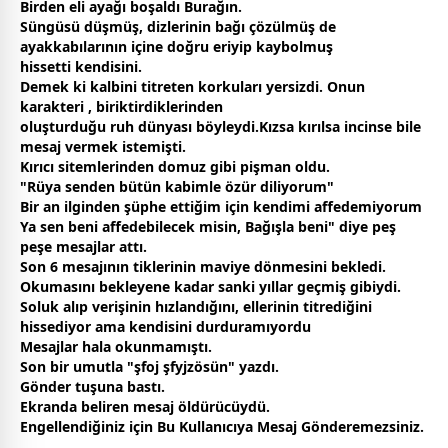
Birden eli ayağı boşaldı Burağın.
Süngüsü düşmüş, dizlerinin bağı çözülmüş de
ayakkabılarının içine doğru eriyip kaybolmuş
hissetti kendisini.
Demek ki kalbini titreten korkuları yersizdi. Onun
karakteri , biriktirdiklerinden
oluşturduğu ruh dünyası böyleydi.Kızsa kırılsa incinse bile
mesaj vermek istemişti.
Kırıcı sitemlerinden domuz gibi pişman oldu.
"Rüya senden bütün kabimle özür diliyorum"
Bir an ilginden şüphe ettiğim için kendimi affedemiyorum
Ya sen beni affedebilecek misin, Bağışla beni" diye peş
peşe mesajlar attı.
Son 6 mesajının tiklerinin
mavi
ye dönmesini bekledi.
Okumasını bekleyene kadar sanki yıllar geçmiş gibiydi.
Soluk alıp verişinin hızlandığını, ellerinin titrediğini
hissediyor ama kendisini durduramıyordu
Mesajlar hala okunmamıştı.
Son bir umutla "şfoj şfyjzösün" yazdı.
Gönder tuşuna bastı.
Ekranda beliren mesaj öldürücüydü.
Engellendiğiniz için Bu Kullanıcıya Mesaj Gönderemezsiniz.