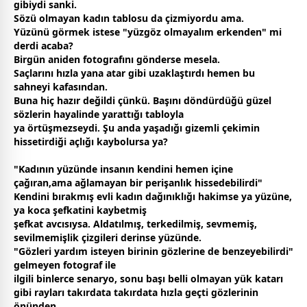
gibiydi sanki.
Sözü olmayan kadın tablosu da çizmiyordu ama.
Yüzünü görmek istese "yüzgöz olmayalım erkenden" mi
derdi acaba?
Birgün aniden fotografını gönderse mesela.
Saçlarını hızla yana atar gibi uzaklaştırdı hemen bu
sahneyi kafasından.
Buna hiç hazır değildi çünkü. Başını döndürdüğü güzel
sözlerin hayalinde yarattığı tabloyla
ya örtüşmezseydi. Şu anda yaşadığı gizemli çekimin
hissetirdiği açlığı kaybolursa ya?
"Kadının yüzünde insanın kendini hemen içine
çağıran,ama ağlamayan bir perişanlık hissedebilirdi"
Kendini bırakmış evli kadın dağınıklığı hakimse ya yüzüne,
ya koca şefkatini kaybetmiş
şefkat avcısıysa. Aldatılmış, terkedilmiş, sevmemiş,
sevilmemişlik çizgileri derinse yüzünde.
"Gözleri yardım isteyen birinin gözlerine de benzeyebilirdi"
gelmeyen fotograf ile
ilgili binlerce senaryo, sonu başı belli olmayan yük katarı
gibi rayları takırdata takırdata hızla geçti gözlerinin
önünden.