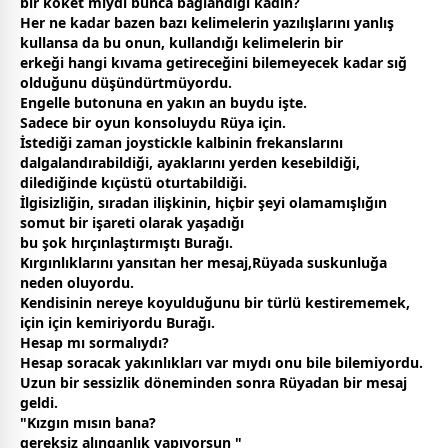
bir koket miydi bunca bağlandığı kadın?
Her ne kadar bazen bazı kelimelerin yazılışlarını yanlış
kullansa da bu onun, kullandığı kelimelerin bir
erkeği hangi kıvama getireceğini bilemeyecek kadar sığ
olduğunu düşündürtmüyordu.
Engelle butonuna en yakın an buydu işte.
Sadece bir oyun konsoluydu Rüya için.
İstediği
zaman
joystickle kalbinin frekanslarını
dalgalandırabildiği, ayaklarını yerden kesebildiği,
dilediğinde kıçüstü oturtabildiği.
İlgisizliğin, sıradan ilişkinin, hiçbir şeyi olamamışlığın
somut bir işareti olarak yaşadığı
bu şok hırçınlaştırmıştı Burağı.
Kırgınlıklarını yansıtan her mesaj,Rüyada suskunluğa
neden oluyordu.
Kendisinin nereye koyulduğunu bir türlü kestirememek,
için için kemiriyordu Burağı.
Hesap mı sormalıydı?
Hesap soracak yakınlıkları var mıydı onu bile bilemiyordu.
Uzun bir sessizlik döneminden sonra Rüyadan bir mesaj
geldi.
"Kızgın mısın bana?
gereksiz alınganlık yapıyorsun "