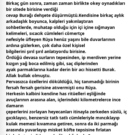
Birkaç gün sonra,
zaman
zaman
birlikte okey oynadıkları
bir sitede birisine verdiği
cevap Burağı dehşete düşürmüştü.Kendisine birkaç aylık
arkadaşlık boyunca, kalpleri yakınlaştıran
sohbetlerde, muhatap olduğu için içi içine sığmayan
kelimeleri, sıcacık cümleleri cömertçe
nefesiyle üfleyen Rüya henüz yaşını bile duvarlarının
ardına gizlerken, çok daha özel kişisel
bilgilerini şırıl şırıl anlatıyordu birisine.
Ördüğü devasa surların tepesinden, ip merdiven yerine
kızgın yağ boca edilmiş gibi, saç diplerinden
ayak parmaklarına kadar derin bir acı hissetti Burak.
Allak bullak olmuştu.
Pervasızca özellerini döküldüğü, hiç tanımadığı birinin
fersah fersah gerisine atıvermişti onu Rüya.
Herkesin kalbini kendine has ritüelleri eşliğinde
avuçlarının arasına alan, içlerindeki kilometrelerce ince
damarın
çeperlerini zorlayan heyecanları itinayla zerkeden süslü, iç
gıcıklayıcı, benzersiz tatlı tatlı cümleleriyle mıncıklayıp
kulak memesi kıvamına getiren, sonra da iki parmağı
arasında yuvarlayıp misket köfte tepsisine fırlatan