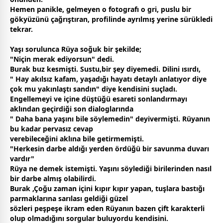
Hemen panikle, gelmeyen o fotografı o gri, puslu bir
gökyüzünü çağrıştıran, profilinde ayrılmış yerine sürükledi
tekrar.
Yaşı sorulunca Rüya soğuk bir şekilde;
"Niçin merak ediyorsun" dedi.
Burak buz kesmişti. Sustu,bir şey diyemedi. Dilini ısırdı,
" Hay akılsız kafam, yaşadığı hayatı detaylı anlatıyor diye
çok mu yakınlaştı sandın" diye kendisini suçladı.
Engellemeyi ve içine düştüğü esareti sonlandırmayı
aklından geçirdiği son dialoglarında
" Daha bana yaşını bile söylemedin" deyivermişti. Rüyanın
bu kadar pervasız cevap
verebileceğini aklına bile getirmemişti.
"Herkesin darbe aldığı yerden ördüğü bir savunma duvarı
vardır"
Rüya ne demek istemişti. Yaşını söylediği birilerinden nasıl
bir darbe almış olabilirdi.
Burak ,Çoğu
zaman
içini kıpır kıpır yapan, tuşlara bastığı
parmaklarına sarılası geldiği güzel
sözleri peşpeşe ikram eden Rüyanın bazen çift karakterli
olup olmadığını sorgular buluyordu kendisini.