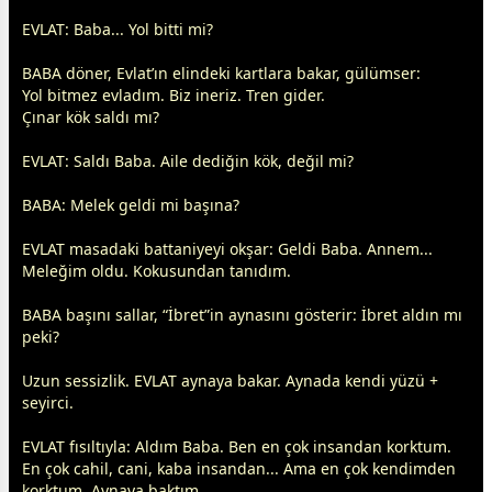
EVLAT: Baba... Yol bitti mi?
BABA döner, Evlat’ın elindeki kartlara bakar, gülümser:
Yol bitmez evladım. Biz ineriz. Tren gider.
Çınar kök saldı mı?
EVLAT: Saldı Baba. Aile dediğin kök, değil mi?
BABA: Melek geldi mi başına?
EVLAT masadaki battaniyeyi okşar: Geldi Baba. Annem...
Meleğim oldu. Kokusundan tanıdım.
BABA başını sallar, “İbret”in aynasını gösterir: İbret aldın mı
peki?
Uzun sessizlik. EVLAT aynaya bakar. Aynada kendi yüzü +
seyirci.
EVLAT fısıltıyla: Aldım Baba. Ben en çok insandan korktum.
En çok cahil, cani, kaba insandan... Ama en çok kendimden
korktum. Aynaya baktım.