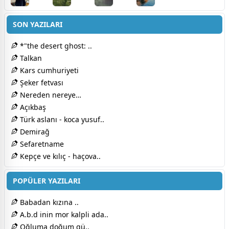
SON YAZILARI
*"the desert ghost: ..
Talkan
Kars cumhuriyeti
Şeker fetvası
Nereden nereye…
Açıkbaş
Türk aslanı - koca yusuf..
Demirağ
Sefaretname
Kepçe ve kılıç - haçova..
POPÜLER YAZILARI
Babadan kızına ..
A.b.d inin mor kalpli ada..
Oğluma doğum gü..