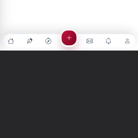
Türkiye'nin en büyük kültür sanat platformu
MENÜLER
Anasayfa
Keşfet
Şiirler
Hikayeler
Yazılar
İletiler