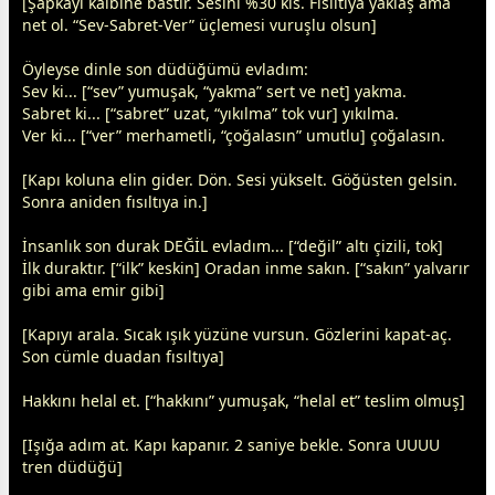
[Şapkayı kalbine bastır. Sesini %30 kıs. Fısıltıya yaklaş ama
net ol. “Sev-Sabret-Ver” üçlemesi vuruşlu olsun]
Öyleyse dinle son düdüğümü evladım:
Sev ki... [“sev” yumuşak, “yakma” sert ve net] yakma.
Sabret ki... [“sabret” uzat, “yıkılma” tok vur] yıkılma.
Ver ki... [“ver” merhametli, “çoğalasın” umutlu] çoğalasın.
[Kapı koluna elin gider. Dön. Sesi yükselt. Göğüsten gelsin.
Sonra aniden fısıltıya in.]
İnsanlık son durak DEĞİL evladım... [“değil” altı çizili, tok]
İlk duraktır. [“ilk” keskin] Oradan inme sakın. [“sakın” yalvarır
gibi ama emir gibi]
[Kapıyı arala. Sıcak ışık yüzüne vursun. Gözlerini kapat-aç.
Son cümle duadan fısıltıya]
Hakkını helal et. [“hakkını” yumuşak, “helal et” teslim olmuş]
[Işığa adım at. Kapı kapanır. 2 saniye bekle. Sonra UUUU
tren düdüğü]