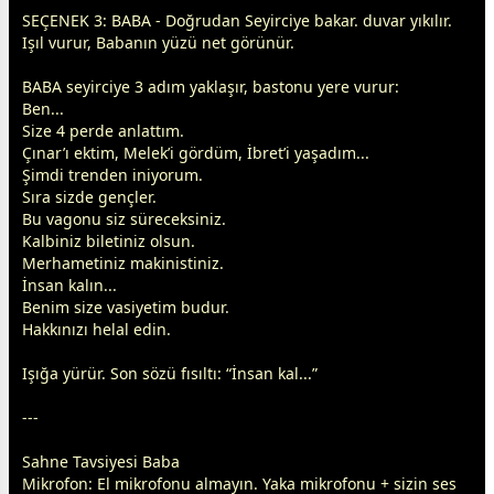
SEÇENEK 3: BABA - Doğrudan Seyirciye bakar. duvar yıkılır.
Işıl vurur, Babanın yüzü net görünür.
BABA seyirciye 3 adım yaklaşır, bastonu yere vurur:
Ben...
Size 4 perde anlattım.
Çınar’ı ektim, Melek’i gördüm, İbret’i yaşadım...
Şimdi trenden iniyorum.
Sıra sizde gençler.
Bu vagonu siz süreceksiniz.
Kalbiniz biletiniz olsun.
Merhametiniz makinistiniz.
İnsan kalın...
Benim size vasiyetim budur.
Hakkınızı helal edin.
Işığa yürür. Son sözü fısıltı: “İnsan kal...”
---
Sahne Tavsiyesi Baba
Mikrofon: El mikrofonu almayın. Yaka mikrofonu + sizin ses