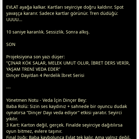
EVLAT ayağa kalkar. Kartları seyirciye doğru kaldırır. Spot
yavaşça kararır. Sadece kartlar görünür. Tren düdüğü:
UUUU...
10 saniye karanlık. Sessizlik. Sonra alkış.
SON
Projeksiyona son yazı düşer:
“ÇINAR KÖK SALAR, MELEK UMUT OLUR, İBRET DERS VERİR,
YAŞAM TRENİ VEDA EDER”
Dinçer Dayı’dan 4 Perdelik İbret Serisi
---
Yönetmen Notu - Veda İçin Dinçer Bey:
Baba Rolü: Sizin ses kaydınız + sahnede bir oyuncu dudak
oynatırsa “Dinçer Dayı veda ediyor” etkisi yaratır. Seyirci
yıkılır.
3 Kart: Karton değil, gerçek. Finalde seyirciye dağıtılırsa
oyun bitmez, evlere taşınır.
Final Işığı: Baba kaybolunca Evlat tek kalır. Ama yalnız değil.