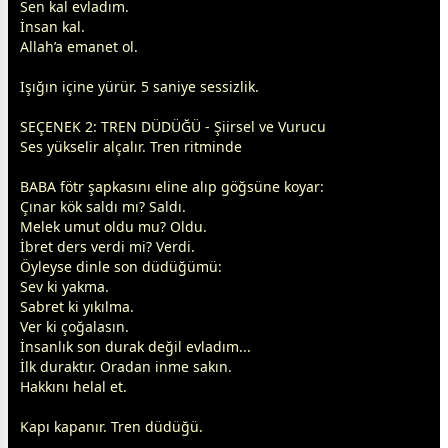
Sen kal evladım.
İnsan kal.
Allah
’a emanet ol.
Işığın içine yürür. 5 saniye sessizlik.
SEÇENEK 2: TREN DÜDÜĞÜ - Şiirsel ve Vurucu
Ses yükselir alçalır. Tren ritminde
BABA fötr şapkasını eline alıp göğsüne koyar:
Çınar kök saldı mı? Saldı.
Melek umut oldu mu? Oldu.
İbret ders verdi mi? Verdi.
Öyleyse dinle son düdüğümü:
Sev ki yakma.
Sabret ki yıkılma.
Ver ki çoğalasın.
İnsanlık son durak değil evladım...
İlk duraktır. Oradan inme sakın.
Hakkını helal et.
Kapı kapanır. Tren düdüğü.