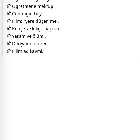
Ögretmene mektup
Cimriliğin böyl..
Film: "yere düşen me..
Kepçe ve kılıç - haçova..
Yaşam ve ölüm..
Dünyanın en zen..
Fiilm ad kavmi..