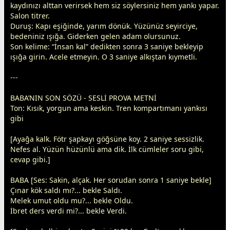
kaydınızı alttan verirsek hem siz söylersiniz hem yankı yapar.
Salon titrer.
Duruş: Kapı eşiğinde, yarım dönük. Yüzünüz seyirciye,
bedeniniz ışığa. Giderken gelen adam olursunuz.
Son kelime: “İnsan kal” dedikten sonra 3 saniye bekleyip
ışığa girin. Acele etmeyin. O 3 saniye alkıştan kıymetli.
---
BABA’NIN SON SÖZÜ - SESLİ PROVA METNİ
Ton: Kısık, yorgun ama keskin. Tren kompartımanı yankısı
gibi
[Ayağa kalk. Fötr şapkayı göğsüne koy. 2 saniye sessizlik.
Nefes al. Yüzün hüzünlü ama dik. İlk cümleler soru gibi,
cevap gibi.]
BABA [Ses: Sakin, alçak. Her sorudan sonra 1 saniye bekle]
Çınar kök saldı mı?... bekle Saldı.
Melek umut oldu mu?... bekle Oldu.
İbret ders verdi mi?... bekle Verdi.