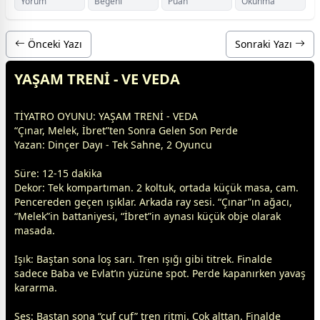
Yorum
Beğeni
Puan
Okunma
Önceki Yazı
Sonraki Yazı
YAŞAM TRENİ - VE VEDA
TİYATRO OYUNU: YAŞAM TRENİ - VEDA
“Çınar, Melek, İbret”ten Sonra Gelen Son Perde
Yazan: Dinçer Dayı - Tek Sahne, 2 Oyuncu
Süre: 12-15 dakika
Dekor: Tek kompartıman. 2 koltuk, ortada küçük masa, cam.
Pencereden geçen ışıklar. Arkada ray sesi. “Çınar”ın ağacı,
“Melek”in battaniyesi, “İbret”in aynası küçük obje olarak
masada.
Işık: Baştan sona loş sarı. Tren ışığı gibi titrek. Finalde
sadece Baba ve Evlat’ın yüzüne spot. Perde kapanırken yavaş
kararma.
Ses: Baştan sona “çuf çuf” tren ritmi. Çok alttan. Finalde