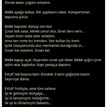
Elinde kalan çoğalır evladım.
BABA ayağa kalkar, fötr şapkasını takar. Kompartıman
kapısına yürür.
BABA kapıdan dönüp son kez:
Çınar kök salar, Melek umut olur, İbret ders verir...
Yaşam treni veda eder evladım.
Ama sen inme bu trenden. Sen kullan bu treni.
İyilik istasyonunda dur, merhamet durağında in...
İnsan kal evladım. İnsan kal.
BABA kapıyı açar. Dışarıdan sıcak ışık dolar. BABA ışığın içine
adım atar, kaybolur. Kapı yavaşça kapanır.
EVLAT tek başına kalır. Elindeki 3 kartı göğsüne bastır.
Seyirciye döner.
EVLAT fısıltıyla, ama tüm salona:
İyi ki gelmişim dünyaya...
İyi ki tanışmışım meleğimle...
Ve iyi ki dinlemişim Babamı...