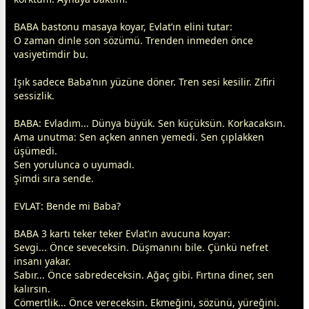
BABA bastonu masaya koyar, Evlat’ın elini tutar:
O
zaman
dinle son sözümü. Trenden inmeden önce
vasiyetimdir bu.
Işık sadece Baba’nın yüzüne döner. Tren sesi kesilir. Zifiri
sessizlik.
BABA: Evladım... Dünya büyük. Sen küçüksün. Korkacaksın.
Ama unutma: Sen açken
anne
n yemedi. Sen çıplakken
üşümedi.
Sen yorulunca o uyumadı.
Şimdi sıra sende.
EVLAT: Bende mi Baba?
BABA 3 kartı teker teker Evlat’ın avucuna koyar:
Sevgi... Önce seveceksin. Düşmanını bile. Çünkü nefret
insanı yakar.
Sabır... Önce sabredeceksin. Ağaç gibi. Fırtına diner, sen
kalırsın.
Cömertlik... Önce vereceksin. Ekmeğini, sözünü, yüreğini.