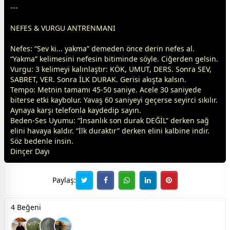
---
NEFES & VURGU ANTRENMANI
Nefes: “Sev ki... yakma” demeden önce derin nefes al.
“Yakma” kelimesini nefesin bitiminde söyle. Ciğerden gelsin.
Vurgu: 3 kelimeyi kalınlaştır: KÖK, UMUT, DERS. Sonra SEV,
SABRET, VER. Sonra İLK DURAK. Gerisi akışta kalsın.
Tempo: Metnin tamamı 45-50 saniye. Acele 30 saniyede
biterse etki kaybolur. Yavaş 60 saniyeyi geçerse seyirci sıkılır.
Aynaya karşı telefonla kaydedip sayın.
Beden-Ses Uyumu: “İnsanlık son durak DEĞİL” derken sağ
elini havaya kaldır. “İlk duraktır” derken elini kalbine indir.
Söz bedenle insin.
Dinçer Dayı
Paylaş:
4 Beğeni