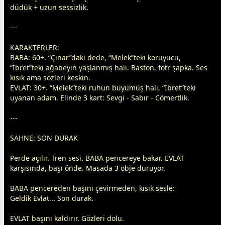
düdük + uzun sessizlik.
---
KARAKTERLER:
BABA: 60+. “Çınar”daki dede, “Melek”teki koruyucu,
“İbret”teki ağabeyin yaşlanmış hali. Baston, fötr şapka. Ses
kısık ama sözleri keskin.
EVLAT: 30+. “Melek”teki ruhun büyümüş hali, “İbret”teki
uyanan adam. Elinde 3 kart: Sevgi - Sabır - Cömertlik.
---
SAHNE: SON DURAK
Perde açılır. Tren sesi. BABA pencereye bakar. EVLAT
karşısında, başı önde. Masada 3 obje duruyor.
BABA pencereden başını çevirmeden, kısık sesle:
Geldik Evlat... Son durak.
EVLAT başını kaldırır. Gözleri dolu.