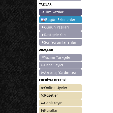
YAZILAR
Tüm Yazılar
Bugün Eklenenler
Günün Yazıları
Rastgele Yazı
Son Yorumlananlar
ARAÇLAR
Yazımı Türkçele
Hece Sayıcı
Akrostiş Yardımcısı
EDEBİYAT DEFTERİ
Online Üyeler
Rozetler
Canlı Yayın
Kurallar