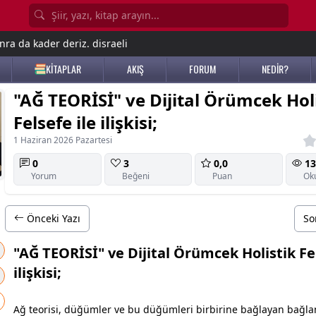
nra da kader deriz. disraeli
KİTAPLAR
AKIŞ
FORUM
NEDİR?
"AĞ TEORİSİ" ve Dijital Örümcek Hol
Felsefe ile ilişkisi;
1 Haziran 2026 Pazartesi
0
3
0,0
13
Yorum
Beğeni
Puan
Ok
Önceki Yazı
So
"AĞ TEORİSİ" ve Dijital Örümcek Holistik Fel
ilişkisi;
Ağ teorisi, düğümler ve bu düğümleri birbirine bağlayan bağla