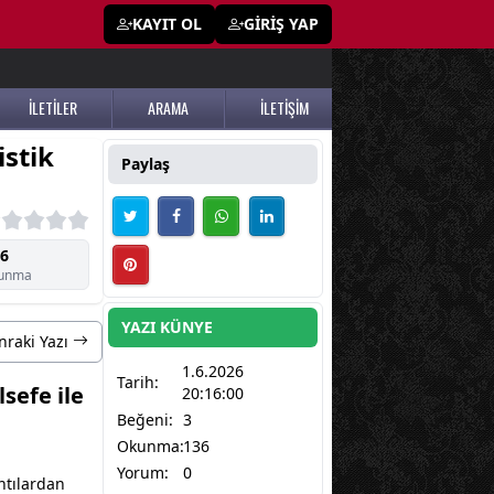
KAYIT OL
GİRİŞ YAP
İLETİLER
ARAMA
İLETİŞİM
istik
Paylaş
6
unma
YAZI KÜNYE
nraki Yazı
1.6.2026
Tarih:
sefe ile
20:16:00
Beğeni:
3
Okunma:
136
Yorum:
0
ntılardan