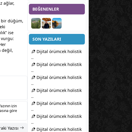
z ağlar,
BEĞENENLER
 bir düğüm,
eki
lık” ise
i vurgu:
SON YAZILARI
Her
 değil,
Dijital örümcek holistik
..
Dijital örümcek holistik
..
Dijital örümcek holistik
..
Dijital örümcek holistik
..
Dijital örümcek holistik
Yazının izin
..
sasına göre
Dijital örümcek holistik
..
aki Yazısı
Dijital örümcek holistik