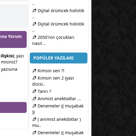
..
Dijital örümcek holistik
..
Dijital örümcek holistik
..
ısına
Yorum
2050'nin çocukları
nasıl ..
lişkisi;
yazı
POPÜLER YAZILARI
 misiniz?
yazısına
Kimsin sen ?!
Kimsin sen 2 (yazı
dizisi..
Tanrı ?
Animist anektodlar ...
Denemeler (( muşabak
))
( animist anekdotlar )
mu..
Denemeler (( muşabak