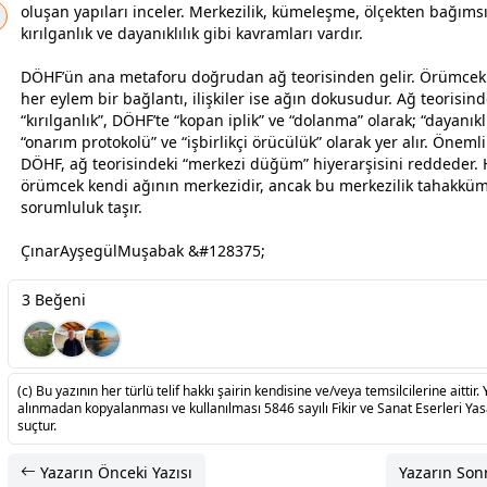
oluşan yapıları inceler. Merkezilik, kümeleşme, ölçekten bağımsı
kırılganlık ve dayanıklılık gibi kavramları vardır.
DÖHF’ün ana metaforu doğrudan ağ teorisinden gelir. Örümcek
her eylem bir bağlantı, ilişkiler ise ağın dokusudur. Ağ teorisind
“kırılganlık”, DÖHF’te “kopan iplik” ve “dolanma” olarak; “dayanıklı
“onarım protokolü” ve “işbirlikçi örücülük” olarak yer alır. Öneml
DÖHF, ağ teorisindeki “merkezi düğüm” hiyerarşisini reddeder. 
örümcek kendi ağının merkezidir, ancak bu merkezilik tahakküm
sorumluluk taşır.
ÇınarAyşegülMuşabak &#128375;
3 Beğeni
(c) Bu yazının her türlü telif hakkı şairin kendisine ve/veya temsilcilerine aittir. 
alınmadan kopyalanması ve kullanılması 5846 sayılı Fikir ve Sanat Eserleri Ya
suçtur.
Yazarın Önceki Yazısı
Yazarın Sonr