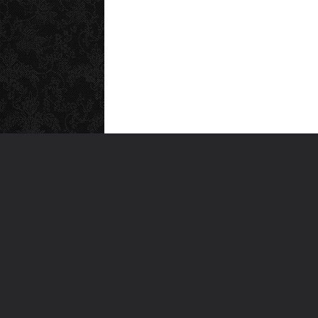
MEN
Anas
Türkiye'nin en büyük kültür sanat
Şiirl
platformu
Yazı
For
Ara