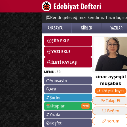
e menu
Kendi geleceğimizi kendimiz hazırlar, so
ANASAYFA
ŞİİRLER
YAZILAR
ŞİİR EKLE
YAZI EKLE
İLETİ PAYLAŞ
MENÜLER
cinar ayşegül
Anasayfa
muşabak
Ara
126 yazı kayıtlı
Şiirler
Takip Et
Kitaplar
Yeni
Beğen
Yazılar
Yorum
Keşfet