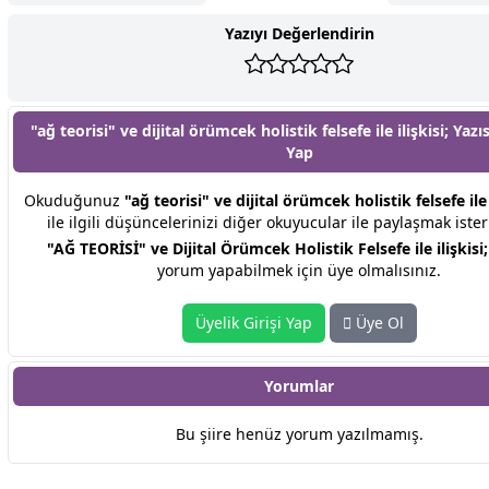
Yazıyı Değerlendirin
"ağ teorisi" ve dijital örümcek holistik felsefe ile ilişkisi; Yaz
Yap
Okuduğunuz
"ağ teorisi" ve dijital örümcek holistik felsefe ile i
ile ilgili düşüncelerinizi diğer okuyucular ile paylaşmak ister
"AĞ TEORİSİ" ve Dijital Örümcek Holistik Felsefe ile ilişkisi;
yorum yapabilmek için üye olmalısınız.
Üyelik Girişi Yap
Üye Ol
Yorumlar
Bu şiire henüz yorum yazılmamış.