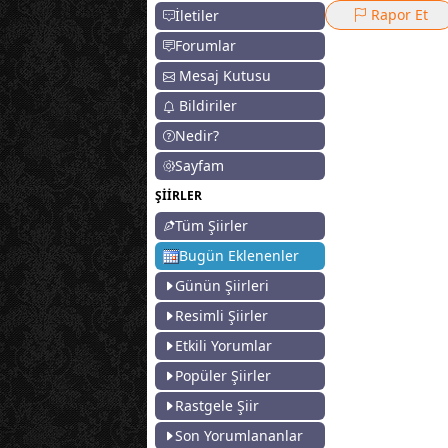
Rapor Et
İletiler
Forumlar
Mesaj Kutusu
Bildiriler
Nedir?
Sayfam
ŞİİRLER
Tüm Şiirler
Bugün Eklenenler
Günün Şiirleri
Resimli Şiirler
Etkili Yorumlar
Popüler Şiirler
Rastgele Şiir
Son Yorumlananlar