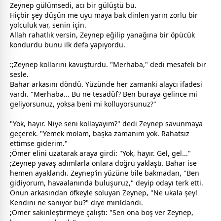
Zeynep gülümsedi, acı bir gülüştü bu.
Hiçbir şey düşün me uyu maya bak dinlen yarın zorlu bir
yolculuk var, senin için.
Allah
rahatlık versin, Zeynep eğilip yanağına bir öpücük
kondurdu bunu ilk defa yapıyordu.
:;Zeynep kollarını kavuşturdu. "Merhaba," dedi mesafeli bir
sesle.
Bahar arkasını döndü. Yüzünde her
zaman
ki alaycı ifadesi
vardı. "Merhaba... Bu ne tesadüf? Ben buraya gelince mi
geliyorsunuz, yoksa beni mi kolluyorsunuz?"
"Yok, hayır. Niye seni kollayayım?" dedi Zeynep savunmaya
geçerek. "Yemek molam, başka
zaman
ım yok. Rahatsız
ettimse giderim."
;Ömer elini uzatarak araya girdi: "Yok, hayır. Gel, gel..."
;Zeynep yavaş adımlarla onlara doğru yaklaştı. Bahar ise
hemen ayaklandı. Zeynep’in yüzüne bile bakmadan, "Ben
gidiyorum, havaalanında buluşuruz," deyip odayı terk etti.
Onun arkasından öfkeyle soluyan Zeynep, "Ne ukala şey!
Kendini ne sanıyor bu?" diye mırıldandı.
;Ömer sakinleştirmeye çalıştı: "Sen ona boş ver Zeynep,