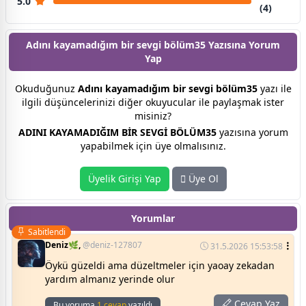
5.0
(4)
Adını kayamadığım bir sevgi bölüm35 Yazısına
Yorum
Yap
Okuduğunuz
Adını kayamadığım bir sevgi bölüm35
yazı ile
ilgili düşüncelerinizi diğer okuyucular ile paylaşmak ister
misiniz?
ADINI KAYAMADIĞIM BİR SEVGİ BÖLÜM35
yazısına yorum
yapabilmek için üye olmalısınız.
Üyelik Girişi Yap
Üye Ol
Yorumlar
Sabitlendi
Deniz🌿,
@deniz-127807
31.5.2026 15:53:58
Öykü güzeldi ama düzeltmeler için yaoay zekadan
yardım almanız yerinde olur
Cevap Yaz
Bu yoruma
1 cevap
yazıldı