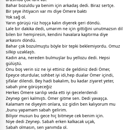
Bahar bozuldu ya benim için arkadaş dedi. Biraz sertçe.
Bir şeye ihtiyacın var mı diye Ömere baktı
Yok sağ ol.
Yarın görüşü rüz hoşça kalın diyerek geri döndü.
Lale bir dakika dedi, umarım ne için gittiğini unutmazsın dil
bilen bir hemşiresin, kendini havalara kaptırma diye
arkasını döndü.
Bahar çok bozulmuştu böyle bir tepki beklemiyordu. Omuz
silkip uzaklaştı.
Kadın ana, nereden bulmuşlar bu yellozu dedi. Hepsi
gülüştü.
Onu boş verin siz ne iyi ettiniz de geldiniz dedi Ömer,
Epeyce oturdular, sohbet iyi idi,hep dualar Ömer içindi,
şifalar dilendi. Bey hadi bakalım, bu kadar ziyaret yeter,
sabah yine görüşeceğiz
Herkes Ömere sarılıp veda etti iyi
gece
lerdendi
Zeynep geri kalmıştı. Ömer gitme sen. Dedi yavaşça.
Kalamam ne diyeyim onlara, siz gidin ben kalıyorum mu
,bunu yapamam sabah gelirim.
Biliyor musun bu
gece
hiç bitmeye cek benim için.
Niye dedi Zeynep. Sabah erken kalkacak uçak,
Sabah olmasın, sen yanımda ol.