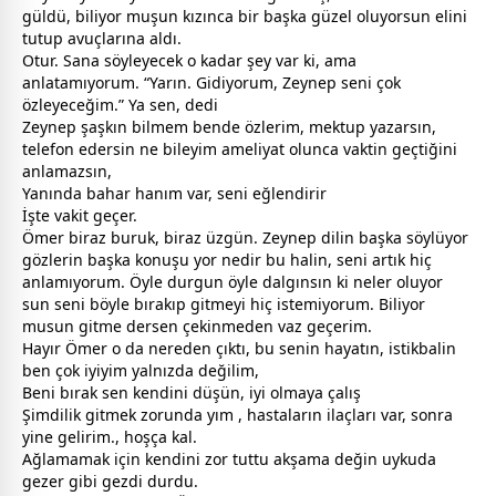
güldü, biliyor muşun kızınca bir başka güzel oluyorsun elini
tutup avuçlarına aldı.
Otur. Sana söyleyecek o kadar şey var ki, ama
anlatamıyorum. “Yarın. Gidiyorum, Zeynep seni çok
özleyeceğim.” Ya sen, dedi
Zeynep şaşkın bilmem bende özlerim, mektup yazarsın,
telefon edersin ne bileyim ameliyat olunca vaktin geçtiğini
anlamazsın,
Yanında bahar hanım var, seni eğlendirir
İşte
vakit
geçer.
Ömer biraz buruk, biraz üzgün. Zeynep dilin başka söylüyor
gözlerin başka konuşu yor nedir bu halin, seni artık hiç
anlamıyorum. Öyle durgun öyle dalgınsın ki neler oluyor
sun seni böyle bırakıp gitmeyi hiç istemiyorum. Biliyor
musun gitme dersen çekinmeden vaz geçerim.
Hayır Ömer o da nereden çıktı, bu senin hayatın, istikbalin
ben çok iyiyim yalnızda değilim,
Beni bırak sen kendini düşün, iyi olmaya çalış
Şimdilik gitmek zorunda yım , hastaların ilaçları var, sonra
yine gelirim., hoşça kal.
Ağlamamak için kendini zor tuttu akşama değin
uyku
da
gezer gibi gezdi durdu.