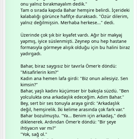
onu yalnız bırakmayalım dedik."
​Tam o sırada kapıda Bahar hemşire belirdi. İçerideki
kalabalığı görünce hafifçe duraksadı. "Özür dilerim,
yalnız değilmişsin. Merhaba herkese..." dedi.
​Üzerinde çok şık bir kıyafet vardı. Ağır bir makyaj
yapmış, iyice süslenmişti. Zeynep onu hep hastane
formasıyla görmeye alışık olduğu için bu halini biraz
yadırgadı.
​Bahar, biraz saygısız bir tavırla Ömer’e döndü:
"Misafirlerin kim?"
​Kadın ana hemen lafa girdi: "Biz onun ailesiyiz. Sen
kimsin?"
​Bahar, yaşlı kadını küçümser bir bakışla süzdü. "Ben
yolculukta ona arkadaşlık edeceğim. Adım Bahar."
​Bey, sert bir ses tonuyla araya girdi: "Arkadaşlık
değil, hemşirelik. İki kelime arasında çok fark var."
​Bahar bozulmuştu. "Ya... Benim için arkadaş," dedi
diklenerek. Ardından Ömer’e döndü: "Bir şeye
ihtiyacın var mı?"
​"Yok, sağ ol."