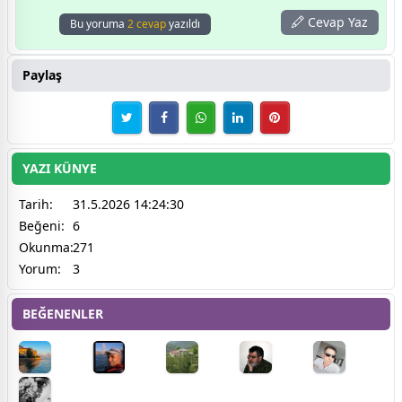
Cevap Yaz
Bu yoruma
2 cevap
yazıldı
Paylaş
YAZI KÜNYE
Tarih:
31.5.2026 14:24:30
Beğeni:
6
Okunma:
271
Yorum:
3
BEĞENENLER