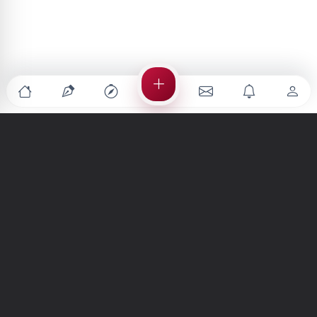
Türkiye'nin en büyük kültür sanat platformu
MENÜLER
Anasayfa
Keşfet
Şiirler
Hikayeler
Yazılar
İletiler