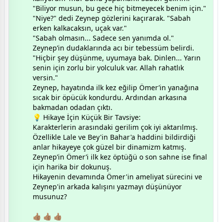
​"Biliyor musun, bu gece hiç bitmeyecek benim için."
​"Niye?" dedi Zeynep gözlerini kaçırarak. "Sabah
erken kalkacaksın, uçak var."
​"Sabah olmasın... Sadece sen yanımda ol."
​Zeynep’in dudaklarında acı bir tebessüm belirdi.
"Hiçbir şey düşünme, uyumaya bak. Dinlen... Yarın
senin için zorlu bir yolculuk var. Allah rahatlık
versin."
​Zeynep, hayatında ilk kez eğilip Ömer’in yanağına
sıcak bir öpücük kondurdu. Ardından arkasına
bakmadan odadan çıktı.
​💡 Hikaye İçin Küçük Bir Tavsiye:
​Karakterlerin arasındaki gerilim çok iyi aktarılmış.
Özellikle Lale ve Bey'in Bahar'a haddini bildirdiği
anlar hikayeye çok güzel bir dinamizm katmış.
Zeynep’in Ömer’i ilk kez öptüğü o son sahne ise final
için harika bir dokunuş.
Hikayenin devamında Ömer'in ameliyat sürecini ve
Zeynep'in arkada kalışını yazmayı düşünüyor
musunuz?
👍🏽 👍🏽 👍🏽