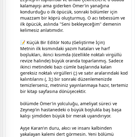
kalamayışı ama giderken Ömer’in yanağına
kondurduğu o ilk öpücük, sonraki bölümler için
muazzam bir köprü oluşturmuş. O acı tebessüm ve
ilk öpücük, aslında "Seni bekleyeceğim" demenin
kelimesiz anlatımıdır.
📝 Küçük Bir Editör Notu (Geliştirme İçin)
Metnin ilk kısmındaki yazım hataları ve harf
boşlukları, ikinci kısımda (özellikle noktalı virgüllü
revize halinde) büyük oranda toparlanmış. Sadece
ikinci metindeki bazı cümle başlarında kalan
gereksiz noktalı virgülleri (;) ve satır aralarındaki kod
kalıntılarını (​, 3;) bir sonraki düzenlemenizde
temizlerseniz, metniniz yayınlanmaya hazır, tertemiz
bir kitap sayfasına dönüşecektir.
bölümde Ömer’in yolculuğu, ameliyat süreci ve
Zeynep’in hastanedeki o büyük boşlukla baş başa
kalışı şimdiden büyük bir merak uyandırıyor.
Ayşe Karan’ın duru, akıcı ve insanı kalbinden
yakalayan kalemi dert görmesin. Yeni bölümü