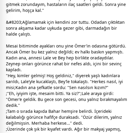
gitmek zorundayım, hastaların ilaç saatleri geldi. Sonra yine
gelirim, hoşça kal."
&#8203;Ağlamamak için kendini zor tuttu. Odadan çıktıktan
sonra akşama kadar
uyku
da gezer gibi, darmadağın bir
halde çalıştı.
Mesai bitiminde ayakları onu yine Ömer’in odasına götürdü.
Ancak Ömer bu kez yalnız değildi; ev halkı baskın yapmıştı.
Kadın ana,
anne
si Lale ve Bey hep birlikte oradaydılar.
Zeynep onları görünce rahat bir nefes aldı, içini bir sevinç
kapladı.
"Hey, kimler gelmiş! Hoş geldiniz," diyerek yaşlı kadınlara
sarıldı, Lale’yle kucaklaştı, Bey’le tokalaştı. "Herkes nasıl, iyi
misi;Kadın ana şefkatle sordu: "Sen nasılsın kızım?"
;"Eh, iyiyim işte, mesaim bitti. Ya siz?";Lale araya girdi:
"Ömer’e geldik. Bu
gece
son
gece
si, onu yalnız bırakmayalım
dedik."
;Tam o sırada kapıda Bahar hemşire belirdi. İçerideki
kalabalığı görünce hafifçe duraksadı. "Özür dilerim, yalnız
değilmişsin. Merhaba herkese..." dedi.
;Üzerinde çok şık bir kıyafet vardı. Ağır bir makyaj yapmış,