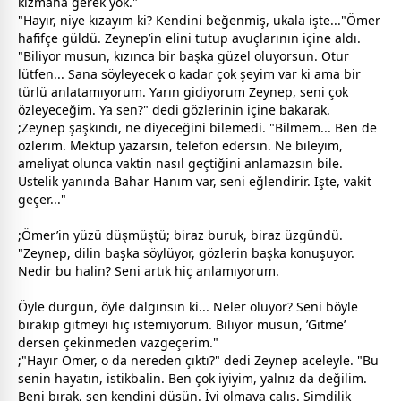
kızmana gerek yok."
"Hayır, niye kızayım ki? Kendini beğenmiş, ukala işte..."Ömer
hafifçe güldü. Zeynep’in elini tutup avuçlarının içine aldı.
"Biliyor musun, kızınca bir başka güzel oluyorsun. Otur
lütfen... Sana söyleyecek o kadar çok şeyim var ki ama bir
türlü anlatamıyorum. Yarın gidiyorum Zeynep, seni çok
özleyeceğim. Ya sen?" dedi gözlerinin içine bakarak.
;Zeynep şaşkındı, ne diyeceğini bilemedi. "Bilmem... Ben de
özlerim. Mektup yazarsın, telefon edersin. Ne bileyim,
ameliyat olunca vaktin nasıl geçtiğini anlamazsın bile.
Üstelik yanında Bahar Hanım var, seni eğlendirir. İşte,
vakit
geçer..."
;Ömer’in yüzü düşmüştü; biraz buruk, biraz üzgündü.
"Zeynep, dilin başka söylüyor, gözlerin başka konuşuyor.
Nedir bu halin? Seni artık hiç anlamıyorum.
Öyle durgun, öyle dalgınsın ki... Neler oluyor? Seni böyle
bırakıp gitmeyi hiç istemiyorum. Biliyor musun, ’Gitme’
dersen çekinmeden vazgeçerim."
;"Hayır Ömer, o da nereden çıktı?" dedi Zeynep aceleyle. "Bu
senin hayatın, istikbalin. Ben çok iyiyim, yalnız da değilim.
Beni bırak, sen kendini düşün. İyi olmaya çalış. Şimdilik