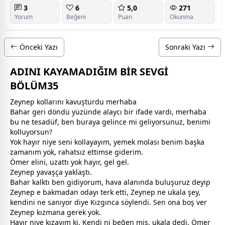
3
6
5,0
271
Yorum
Beğeni
Puan
Okunma
Önceki Yazı
Sonraki Yazı
ADINI KAYAMADIĞIM BİR SEVGİ
BÖLÜM35
Zeynep kollarını kavuşturdu merhaba
Bahar geri döndü yüzünde alaycı bir ifade vardı, merhaba
bu ne tesadüf, ben buraya gelince mi geliyorsunuz, benimi
kolluyorsun?
Yok hayır niye seni kollayayım, yemek molası benim başka
zaman
ım yok, rahatsız ettimse giderim.
Ömer elini, uzattı yok hayır, gel gel.
Zeynep yavaşça yaklaştı.
Bahar kalktı ben gidiyorum, hava alanında buluşuruz deyip
Zeynep e bakmadan odayı terk etti, Zeynep ne ukala şey,
kendini ne sanıyor diye Kızgınca söylendi. Sen ona boş ver
Zeynep kızmana gerek yok.
Hayır niye kızayım ki. Kendi ni beğen miş, ukala dedi. Ömer