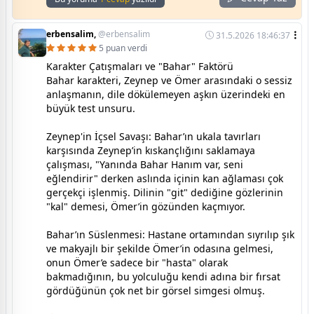
erbensalim,
@erbensalim
31.5.2026 18:46:37
5 puan verdi
Karakter Çatışmaları ve "Bahar" Faktörü
Bahar karakteri, Zeynep ve Ömer arasındaki o sessiz
anlaşmanın, dile dökülemeyen aşkın üzerindeki en
büyük test unsuru.
Zeynep'in İçsel Savaşı: Bahar’ın ukala tavırları
karşısında Zeynep’in kıskançlığını saklamaya
çalışması, "Yanında Bahar Hanım var, seni
eğlendirir" derken aslında içinin kan ağlaması çok
gerçekçi işlenmiş. Dilinin "git" dediğine gözlerinin
"kal" demesi, Ömer’in gözünden kaçmıyor.
Bahar’ın Süslenmesi: Hastane ortamından sıyrılıp şık
ve makyajlı bir şekilde Ömer’in odasına gelmesi,
onun Ömer’e sadece bir "hasta" olarak
bakmadığının, bu yolculuğu kendi adına bir fırsat
gördüğünün çok net bir görsel simgesi olmuş.