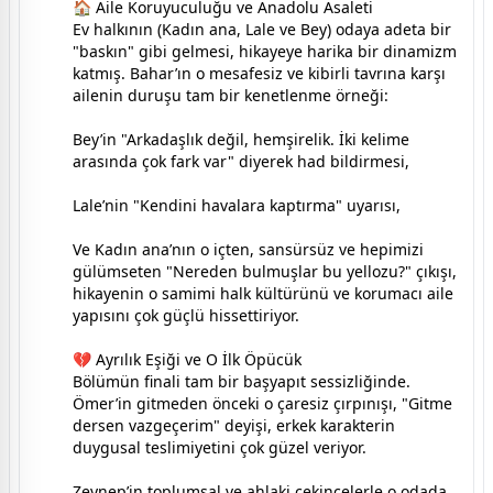
🏠 Aile Koruyuculuğu ve Anadolu Asaleti
Ev halkının (Kadın ana, Lale ve Bey) odaya adeta bir
"baskın" gibi gelmesi, hikayeye harika bir dinamizm
katmış. Bahar’ın o mesafesiz ve kibirli tavrına karşı
ailenin duruşu tam bir kenetlenme örneği:
Bey’in "Arkadaşlık değil, hemşirelik. İki kelime
arasında çok fark var" diyerek had bildirmesi,
Lale’nin "Kendini havalara kaptırma" uyarısı,
Ve Kadın ana’nın o içten, sansürsüz ve hepimizi
gülümseten "Nereden bulmuşlar bu yellozu?" çıkışı,
hikayenin o samimi halk kültürünü ve korumacı aile
yapısını çok güçlü hissettiriyor.
💔 Ayrılık Eşiği ve O İlk Öpücük
Bölümün finali tam bir başyapıt sessizliğinde.
Ömer’in gitmeden önceki o çaresiz çırpınışı, "Gitme
dersen vazgeçerim" deyişi, erkek karakterin
duygusal teslimiyetini çok güzel veriyor.
Zeynep’in toplumsal ve ahlaki çekincelerle o odada