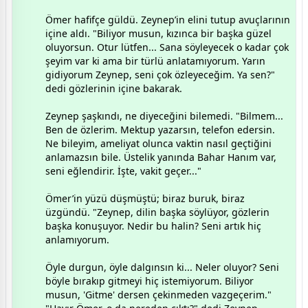
​Ömer hafifçe güldü. Zeynep’in elini tutup avuçlarının
içine aldı. "Biliyor musun, kızınca bir başka güzel
oluyorsun. Otur lütfen... Sana söyleyecek o kadar çok
şeyim var ki ama bir türlü anlatamıyorum. Yarın
gidiyorum Zeynep, seni çok özleyeceğim. Ya sen?"
dedi gözlerinin içine bakarak.
​Zeynep şaşkındı, ne diyeceğini bilemedi. "Bilmem...
Ben de özlerim. Mektup yazarsın, telefon edersin.
Ne bileyim, ameliyat olunca vaktin nasıl geçtiğini
anlamazsın bile. Üstelik yanında Bahar Hanım var,
seni eğlendirir. İşte, vakit geçer..."
​Ömer’in yüzü düşmüştü; biraz buruk, biraz
üzgündü. "Zeynep, dilin başka söylüyor, gözlerin
başka konuşuyor. Nedir bu halin? Seni artık hiç
anlamıyorum.
Öyle durgun, öyle dalgınsın ki... Neler oluyor? Seni
böyle bırakıp gitmeyi hiç istemiyorum. Biliyor
musun, 'Gitme' dersen çekinmeden vazgeçerim."