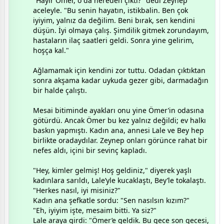
​"Hayır Ömer, o da nereden çıktı?" dedi Zeynep
aceleyle. "Bu senin hayatın, istikbalin. Ben çok
iyiyim, yalnız da değilim. Beni bırak, sen kendini
düşün. İyi olmaya çalış. Şimdilik gitmek zorundayım,
hastaların ilaç saatleri geldi. Sonra yine gelirim,
hoşça kal."
​Ağlamamak için kendini zor tuttu. Odadan çıktıktan
sonra akşama kadar uykuda gezer gibi, darmadağın
bir halde çalıştı.
​Mesai bitiminde ayakları onu yine Ömer’in odasına
götürdü. Ancak Ömer bu kez yalnız değildi; ev halkı
baskın yapmıştı. Kadın ana, annesi Lale ve Bey hep
birlikte oradaydılar. Zeynep onları görünce rahat bir
nefes aldı, içini bir sevinç kapladı.
​"Hey, kimler gelmiş! Hoş geldiniz," diyerek yaşlı
kadınlara sarıldı, Lale’yle kucaklaştı, Bey’le tokalaştı.
"Herkes nasıl, iyi misiniz?"
​Kadın ana şefkatle sordu: "Sen nasılsın kızım?"
​"Eh, iyiyim işte, mesaim bitti. Ya siz?"
​Lale araya girdi: "Ömer’e geldik. Bu gece son gecesi,