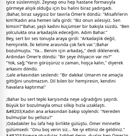
iyice süslenmişti. Zeynep onu hep hastane formasıyla
görmeye alışık olduğu için bu halini biraz yadırgadı.
;Bahar, biraz saygısız bir tavırla Ömer’e döndü: "Misafirlerin
kim?Kadın ana hemen lafa girdi: "Biz onun ailesiyiz. Sen
kimsin?"Bahar, yaşlı kadını küçümser bir bakışla süzdü. "Ben
yolculukta ona arkadaşlık edeceğim. Adım Bahar."
Bey, sert bir ses tonuyla araya girdi: "Arkadaşlık değil,
hemşirelik. İki kelime arasında çok fark var.";Bahar
bozulmuştu. "Ya... Benim için arkadaş," dedi diklenerek.
Ardından Ömer’e döndü: "Bir şeye ihtiyacın var mı?"
"Yok, sağ;"Yarın görüşürüz o
zaman
, hoşça kalın," diyerek
arkasını döndü.
;Lale arkasından seslendi: "Bir dakika! Umarım ne amaçla
gittiğini unutmazsın. Dil bilen bir hemşiresin, kendini
havalara kaptırma!"
;Bahar bu sert tepki karşısında neye uğradığını şaşırdı.
Büyük bir bozulmayla omuz silkip hızla uzaklaştı.
&#8203;Kadın ana arkasından bakıp söylendi: "Nereden
bulmuşlar bu yellozu?"
;Odadakiler bu lafa hep birlikte gülüştü. Ömer minnetle
gülümsedi: "Onu boş verin siz... Ne iyi ettiniz de geldiniz."
&#8203;Epeyce oturdular. Sohbet derin, dualar hep Ömer’in