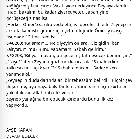
sağlığı ve şifası içindi. Vakit iyice ilerleyince Bey ayaklandı:
"Hadi bakalım, bu kadar ziyaret yeter. Sabah yine
görüşeceğiz nasılsa."
;Herkes Ömer’e sarılıp veda etti, iyi
gece
ler diledi. Zeynep en
arkada kalmıştı, gitmek için yeltendiğinde Ömer yavaşça
fısıldadı: "Gitme, sen kal..."
&#8203;"Kalamam... Ne diyeyim onlara? ’Siz gidin, ben
kalıyorum’ mu? Bunu yapamam. Sabah gelirim."
&#8203;"Biliyor musun, bu
gece
hiç bitmeyecek benim için."
;"Niye?" dedi Zeynep gözlerini kaçırarak. "Sabah erken
kalkacaksın, uçak var."3;"Sabah olmasın... Sadece sen
yanımda ol."
;Zeynep’in dudaklarında acı bir tebessüm belirdi. "Hiçbir şey
düşünme, uyumaya bak. Dinlen... Yarın senin için zorlu bir
yolculuk var.
Allah
rahatlık versin."
zeynep yanağına bir öpücük kondurdu bunu ilk kez
yapıyordu.
AYŞE KARAN
DEVAM EDECEK