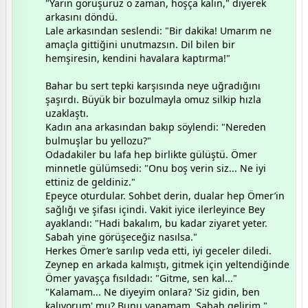
​"Yarın görüşürüz o zaman, hoşça kalın," diyerek
arkasını döndü.
​Lale arkasından seslendi: "Bir dakika! Umarım ne
amaçla gittiğini unutmazsın. Dil bilen bir
hemşiresin, kendini havalara kaptırma!"
​Bahar bu sert tepki karşısında neye uğradığını
şaşırdı. Büyük bir bozulmayla omuz silkip hızla
uzaklaştı.
​Kadın ana arkasından bakıp söylendi: "Nereden
bulmuşlar bu yellozu?"
​Odadakiler bu lafa hep birlikte gülüştü. Ömer
minnetle gülümsedi: "Onu boş verin siz... Ne iyi
ettiniz de geldiniz."
​Epeyce oturdular. Sohbet derin, dualar hep Ömer’in
sağlığı ve şifası içindi. Vakit iyice ilerleyince Bey
ayaklandı: "Hadi bakalım, bu kadar ziyaret yeter.
Sabah yine görüşeceğiz nasılsa."
​Herkes Ömer’e sarılıp veda etti, iyi geceler diledi.
Zeynep en arkada kalmıştı, gitmek için yeltendiğinde
Ömer yavaşça fısıldadı: "Gitme, sen kal..."
​"Kalamam... Ne diyeyim onlara? 'Siz gidin, ben
kalıyorum' mu? Bunu yapamam. Sabah gelirim."