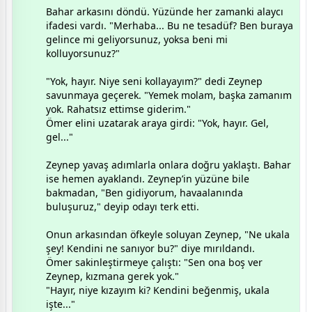
​Bahar arkasını döndü. Yüzünde her zamanki alaycı
ifadesi vardı. "Merhaba... Bu ne tesadüf? Ben buraya
gelince mi geliyorsunuz, yoksa beni mi
kolluyorsunuz?"
​"Yok, hayır. Niye seni kollayayım?" dedi Zeynep
savunmaya geçerek. "Yemek molam, başka zamanım
yok. Rahatsız ettimse giderim."
​Ömer elini uzatarak araya girdi: "Yok, hayır. Gel,
gel..."
​Zeynep yavaş adımlarla onlara doğru yaklaştı. Bahar
ise hemen ayaklandı. Zeynep’in yüzüne bile
bakmadan, "Ben gidiyorum, havaalanında
buluşuruz," deyip odayı terk etti.
​Onun arkasından öfkeyle soluyan Zeynep, "Ne ukala
şey! Kendini ne sanıyor bu?" diye mırıldandı.
​Ömer sakinleştirmeye çalıştı: "Sen ona boş ver
Zeynep, kızmana gerek yok."
​"Hayır, niye kızayım ki? Kendini beğenmiş, ukala
işte..."