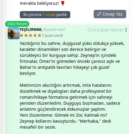
merakla bekliyoruz! 🌹
Cevap Yaz
Bu yoruma
1 cevap
yazıldı
Etkili Yorum
YEŞİLIRMAK,
@yesilirmak1
31.5.2026 15:07:01
5 puan verdi
Yazdığınız bu sahne, duygusal yükü oldukça yüksek,
karakter dinamikleri son derece belirgin ve
sürükleyici bir kurguya sahip. Zeynep’in içindeki
fırtınalar, Ömer’in gitmeden önceki çaresiz aşkı ve
Bahar’ın antipatik tavırları hikayeyi çok güzel
besliyor.
​Metninizin akıcılığını artırmak, imla hatalarını
düzeltmek ve diyalogları daha profesyonel bir
roman/hikaye formatına getirmek için sahneyi
yeniden düzenledim. Duyguyu bozmadan, sadece
anlatımı güçlendirecek dokunuşlar yaptım:
​Yeni Düzenleme: Gitmek mi Zor, Kalmak mı?
​Zeynep kollarını kavuşturdu. "Merhaba," dedi
mesafeli bir sesle.