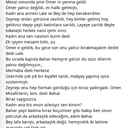
Mesai sonunda yine Ömer in yanına geldi.
Ömer yalnız değildi, ev halkı gelmişti,
Kadn ana
anne
si Lale ve Bey de hep beraberdiler.
Zeynep onları görünce sevindi, hey kimler gelmiş hoş
geldiniz deyip yaşlı kadınlara sarıldı, Laşeye sarıldı Beyle
tokalaştı herkes nasıl iyimi siniz.
Kadın ana sen nasılsın kızım dedi
Eh iyiyim mesaim bitti, siz
Ömer e geldik, bu
gece
son onu yalnız bırakmayalım dedik
dedi Lale.
Bu sırada kapıda Bahar hemşire görün dü özür dilerim
yalnız değilmişsin.,
Merhaba dedi herkese
Üzerinde çok şık bir kıyafet vardı, makyaş yapmış iyice
süslenmişti.
Zeynep onu hep formalı gördüğü için biraz yadırgadı. Ömer.
Misafirlerin, kim. dedi Bahar
Biraz saygısızca.
Kadın ana biz onun ailesiyiz sen kinsin?
Bahar yaşlı kadına biraz küçümser gibi bakıp ben onun
yolculuk da arkadaşlık edeceğim, adım Bahar.
Bey lafa karıştı, arkadaşlık değil, hemşirelik iki kelime
arasında çok fark var.