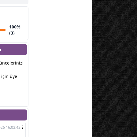
100%
(3)
p
şüncelerinizi
için üye
026 16:03:42