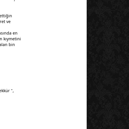
ettiğin
ret ve
asında en
n kıymetini
alan bin
ekkür ",