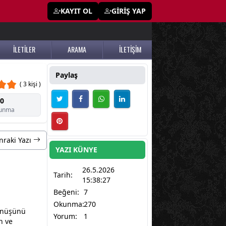
KAYIT OL
GİRİŞ YAP
İLETİLER
ARAMA
İLETİŞİM
Paylaş
( 3 kişi )
0
unma
nraki Yazı
YAZI KÜNYE
26.5.2026
Tarih:
15:38:27
Beğeni:
7
Okunma:
270
dönüşünü
Yorum:
1
n ve