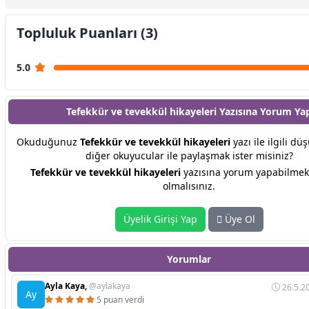
Topluluk Puanları (3)
5.0
Tefekkür ve tevekkül hikayeleri Yazısına
Yorum Ya
Okuduğunuz
Tefekkür ve tevekkül hikayeleri
yazı ile ilgili dü
diğer okuyucular ile paylaşmak ister misiniz?
Tefekkür ve tevekkül hikayeleri
yazısına yorum yapabilmek 
olmalısınız.
Üyelik Girişi Yap
Üye Ol
Yorumlar
Ayla Kaya,
@aylakaya
26.5.2
Ay
5 puan verdi