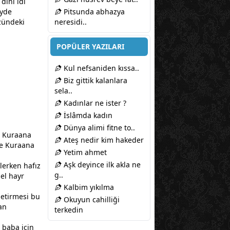
dini idi
eyde
Pitsunda abhazya
özündeki
neresidi..
POPÜLER YAZILARI
Kul nefsaniden kıssa..
Biz gittik kalanlara
sela..
Kadınlar ne ister ?
İslâmda kadın
Dünya alimi fitne to..
Kuraana
Ateş nedir kim hakeder
le Kuraana
Yetim ahmet
Aşk deyince ilk akla ne
erken hafız
g..
el hayr
Kalbim yıkılma
getirmesi bu
Okuyun cahilliği
an
terkedin
r
baba
için