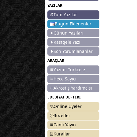
YAZILAR
Tüm Yazılar
Bugün Eklenenler
Günün Yazıları
Rastgele Yazı
Son Yorumlananlar
ARAÇLAR
Yazımı Türkçele
Hece Sayıcı
Akrostiş Yardımcısı
EDEBİYAT DEFTERİ
Online Üyeler
Rozetler
Canlı Yayın
Kurallar