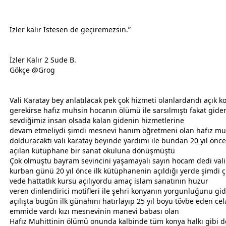
İzler kalır İstesen de geçiremezsin.”
İzler Kalır 2 Sude B.
Gökçe @Grog
Vali Karatay bey anlatılacak pek çok hizmeti olanlardandı açık 
gerekirse hafız muhsin hocanın ölümü ile sarsılmıştı fakat gide
sevdiğimiz insan olsada kalan gidenin hizmetlerine
devam etmeliydi şimdi mesnevi hanım öğretmeni olan hafız muh
dolduracaktı vali karatay beyinde yardımı ile bundan 20 yıl önce
açılan kütüphane bir sanat okuluna dönüşmüştü
Çok olmuştu
bayram
sevincini yaşamayalı sayın hocam dedi vali
kurban günü 20 yıl önce ilk kütüphanenin açıldığı yerde şimdi ç
vede hattatlık kursu açılıyordu amaç
islam
sanatının huzur
veren dinlendirici motifleri ile şehri konyanın yorgunluğunu gi
açılışta bugün ilk günahını hatırlayıp 25 yıl boyu tövbe eden cel
emmide vardı kızı mesnevinin manevi
baba
sı olan
Hafız Muhittinin ölümü onunda kalbinde tüm konya halkı gibi de