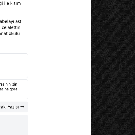
ği ile kızım
abelayı astı
a
celalettin
anat okulu
Yazının izin
sasına göre
aki Yazısı