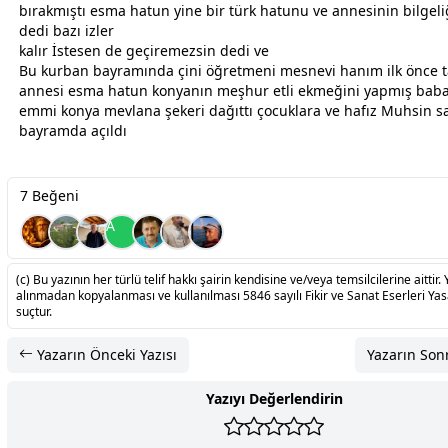
bırakmıştı esma hatun yine bir türk hatunu ve
anne
sinin bilgeli
dedi bazı izler
kalır İstesen de geçiremezsin dedi ve
Bu kurban
bayram
ında çini öğretmeni mesnevi hanım ilk önce t
anne
si esma hatun konyanın meşhur etli ekmeğini yapmış
bab
emmi konya mevlana şekeri dağıttı çocuklara ve hafız Muhsin s
bayram
da açıldı
7 Beğeni
A
(c) Bu yazının her türlü telif hakkı şairin kendisine ve/veya temsilcilerine aittir. 
alınmadan kopyalanması ve kullanılması 5846 sayılı Fikir ve Sanat Eserleri Ya
suçtur.
Yazarın Önceki Yazısı
Yazarın Sonr
Yazıyı Değerlendirin