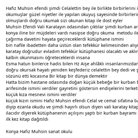
Hafız Muhsin efendi şimdi Celalettin bey ile birlikte birbirlerini i
okumuşlar güzel niyetler ile yapılan okuyuş sayesinde birbirleri
olmuşlardı doğru okumak sizi okunan kitap ile
dost
eyler
Muhsin Efendi Vali Karatayın odasından çıktılar şimdi kurban ar
konya iline bir müjdeleri vardı nasipse doğru okuma metodu il
çağırma davetini hayata geçireceklerdi kütüphane ismini
bin nafile ibadetten daha üstün olan tefekkür kelimesinden alıyo
karatay doğrudur evladım tefekkür kütüphanesi olacaktı ve akl
kalbin okunmasını öğreteceklerdi insana
Esma hatun binlerce hadis bilen Hz Aişe ahlâklı insanlarımızda
doğru okursak hayatı yeniden keşfederiz celalettin bey dedi ve 
sözünü etti kocasına Bir kitap bir dünya demektir
Hatta bizim hastane odasında doğan küçük bebeğe bir kurban
arifesinde ismini verdiler gayretini göstersin endişelerini terket
küçük kıza mesnevi ismini verdiler
küçük kızın ismini Hafız Muhsin efendi Celal ve cemal sıfatına b
diyip ezanla okudu ve şimdi hayırlı olsun diyen vali karatay kit
ilacıdır diyerek kütüphanenin açılışını yaptı bir kurban
bayram
ı
ilk kez kitap dağıtıldı
Konya
Hafız Muhsin sanat okulu