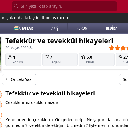
tan çok daha kolaydır. thomas moore
KİTAPLAR
AKIŞ
FORUM
NEDİR?
Tefekkür ve tevekkül hikayeleri
26 Mayıs 2026 Salı
1
7
5,0
27
Yorum
Beğeni
Puan
Ok
Önceki Yazı
So
Tefekkür ve tevekkül hikayeleri
Çektiklerimiz ektiklerimizdir
Kendindendir çektiklerin, Gölgeden değil. Ne yaptın da sana 
görmedin ? Ne ektin de ektiğini biçmedin ? Eylemlerin ruhunda