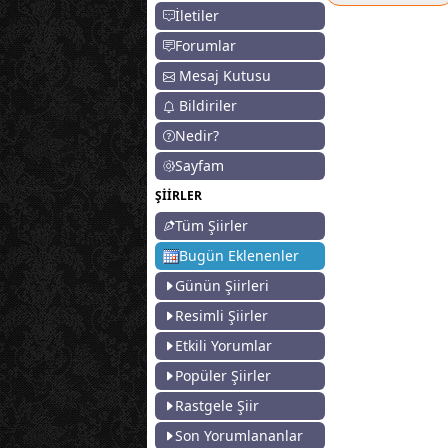
İletiler
Forumlar
Mesaj Kutusu
Bildiriler
Nedir?
Sayfam
ŞİİRLER
Tüm Şiirler
Bugün Eklenenler
Günün Şiirleri
Resimli Şiirler
Etkili Yorumlar
Popüler Şiirler
Rastgele Şiir
Son Yorumlananlar