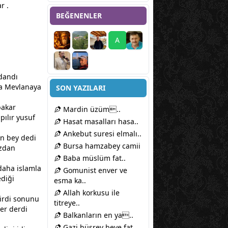
r .
BEĞENENLER
A
ndandı
na Mevlanaya
SON YAZILARI
bakar
Mardin üzüm..
ılır yusuf
Hasat masalları hasa..
Ankebut suresi elmalı..
in bey dedi
Bursa hamzabey camii
ızdan
Baba müslüm fat..
 daha
islam
la
Gomunist enver ve
ediği
esma ka..
Allah korkusu ile
girdi sonunu
titreye..
er derdi
Balkanların en ya..
Gazi hüsrev beye fat..