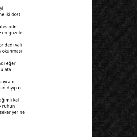
yi
ne iki
dost
ifesinde
e en güzele
r dedi vali
ın okunması
ndı eğer
şu ata
bayram
ı
sin diyip o
ağımlı kal
ap ruhun
 şeker yerine