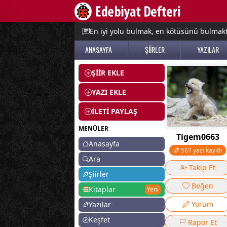
e menu
En iyi yolu bulmak, en kötüsünü bulmak
ANASAYFA
ŞİİRLER
YAZILAR
ŞİİR EKLE
YAZI EKLE
İLETİ PAYLAŞ
MENÜLER
Tigem0663
Anasayfa
567 yazı kayıtlı
Ara
Takip Et
Şiirler
Beğen
Kitaplar
Yeni
Yorum
Yazılar
Keşfet
Rapor Et