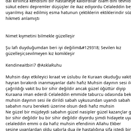
dal kırılınca kendisini bir hastaneye kaldırdılar
islam
dini tevhid 
sükut edeni depremler düşüşler ile ikaz ediyordu Celaleddin b
uyarılmış ikaz edilmiş esma hatunun çektiklerin ektiklerindir s
hikmeti anlamıştı
Nimet kıymetini bilmekle güzelleşir
Şu lafı duyduğumdan beri iyi değilim&#129318; Sevilen kız
güzelleşir,sevilmeyen kız komikleşir
Kendineaitbiri7 @AsklaRuhu
Muhsin dayı etkileyici kıraat ve üslubu ile Kuraan okuduğu
vakit
hayran bırakırdı inanmayanlar dahi hafız Muhsin dayının sesi i
çağrıldığı
vakit
bu bir sihir değildir ancak güzel öğüttür diyip
Kuraana iman ederdi Celaleddin emmide taburcu odasında bekl
muhsin dayının sesi ile dirildi sabah
uyku
sundan uyandı sabah 
sabahın nuru bereketi üzerine olsun dedi hafız muhsin
Ne güzel bir müjdeydi sabahın güzel nasipler güzel kazançlar 
bir sihir değildir bu bir sihir değildir diyordu şimdi hidayete uy
celaleddin emmi o da hafız muhsin efendinin
Allah
u Ekber
sesine uyanlardan oldu sabırla dua ile hastalığına şifa istedi bi