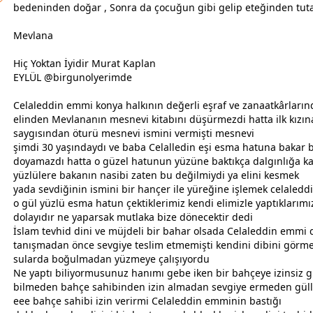
bedeninden doğar , Sonra da çocuğun gibi gelip eteğinden tuta
Mevlana
Hiç Yoktan İyidir Murat Kaplan
EYLÜL @birgunolyerimde
Celaleddin emmi konya halkının değerli eşraf ve zanaatkârları
elinden Mevlananın mesnevi kitabını düşürmezdi hatta ilk kızı
saygısından öturü mesnevi ismini vermişti mesnevi
şimdi 30 yaşındaydı ve
baba
Celalledin eşi esma hatuna bakar 
doyamazdı hatta o güzel hatunun yüzüne baktıkça dalgınlığa kap
yüzlülere bakanın nasibi zaten bu değilmiydi ya elini kesmek
yada sevdiğinin ismini bir hançer ile yüreğine işlemek celaledd
o gül yüzlü esma hatun çektiklerimiz kendi elimizle yaptıklarım
dolayıdır ne yaparsak mutlaka bize dönecektir dedi
İslam tevhid dini ve müjdeli bir bahar olsada Celaleddin emmi
tanışmadan önce
sevgi
ye teslim etmemişti kendini dibini görm
sularda boğulmadan yüzmeye çalışıyordu
Ne yaptı biliyormusunuz hanımı gebe iken bir bahçeye izinsiz 
bilmeden bahçe sahibinden izin almadan
sevgi
ye ermeden güll
eee bahçe sahibi izin verirmi Celaleddin emminin bastığı