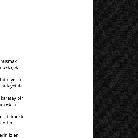
konuşmak
n pek çok
itin yerini
 hidayet ile
 karatay bir
ini ebru
derebilmekti
alettin
rin izler