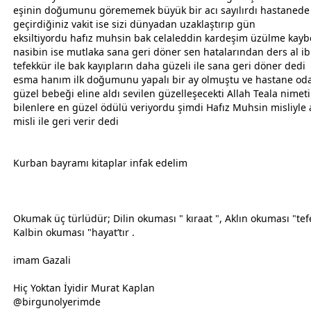
eşinin doğumunu görememek büyük bir acı sayılırdı hastanede
geçirdiğiniz
vakit
ise sizi dünyadan uzaklaştırıp gün
eksiltiyordu hafız muhsin bak celaleddin kardeşim üzülme kayb
nasibin ise mutlaka sana geri döner sen hatalarından ders al ib
tefekkür ile bak kayıpların daha güzeli ile sana geri döner dedi
esma hanım ilk doğumunu yapalı bir ay olmuştu ve hastane od
güzel bebeği eline aldı sevilen güzelleşecekti
Allah
Teala nimeti
bilenlere en güzel ödülü veriyordu şimdi Hafız Muhsin misliyle 
misli ile geri verir dedi
Kurban
bayram
ı kitaplar infak edelim
Okumak üç türlüdür; Dilin okuması " kıraat ", Aklın okuması "tef
Kalbin okuması "hayat’tır .
imam Gazali
Hiç Yoktan İyidir Murat Kaplan
@birgunolyerimde