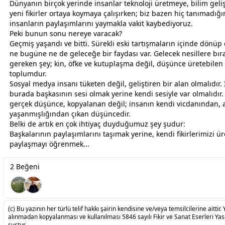
Dünyanın birçok yerinde insanlar teknoloji üretmeye, bilim geli
yeni fikirler ortaya koymaya çalışırken; biz bazen hiç tanımadığ
insanların paylaşımlarını yaymakla
vakit
kaybediyoruz.
Peki bunun sonu nereye varacak?
Geçmiş yaşandı ve bitti. Sürekli eski tartışmaların içinde dönü
ne bugüne ne de geleceğe bir faydası var. Gelecek nesillere bır
gereken şey; kin, öfke ve kutuplaşma değil, düşünce üretebilen 
toplumdur.
Sosyal medya insanı tüketen değil, geliştiren bir alan olmalıdır.
burada başkasının sesi olmak yerine kendi sesiyle var olmalıdır
gerçek düşünce, kop
yalan
an değil; insanın kendi vicdanından, 
yaşanmışlığından çıkan düşüncedir.
Belki de artık en çok ihtiyaç duyduğumuz şey şudur:
Başkalarının paylaşımlarını taşımak yerine, kendi fikirlerimizi ür
paylaşmayı öğrenmek...
2 Beğeni
(c) Bu yazının her türlü telif hakkı şairin kendisine ve/veya temsilcilerine aittir. 
alınmadan kopyalanması ve kullanılması 5846 sayılı Fikir ve Sanat Eserleri Ya
suçtur.