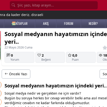
nra da kader deriz. disraeli
KİTAPLAR
AKIŞ
FORUM
NEDİR?
Sosyal medyanın hayatımızın içinde
yeri..
22 Mayıs 2026 Cuma
0
2
0,0
18
Yorum
Beğeni
Puan
Ok
Önceki Yazı
So
Sosyal medyanın hayatımızın içindeki yeri..
Sosyal medya nedir ve gerçekten ne için vardır?
Bugün bu soruya herkes bir cevap verebilir belki ama asıl mese
verdiğimiz cevabın ne kadar farkında olduğumuzdur.