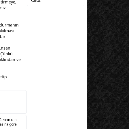
kültü..
ştirmeye,
ımız
p durmanın
akılması
bir
 İnsan
. Çünkü
aklından ve
etip
Yazının izin
sasına göre