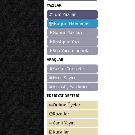
YAZILAR
Tüm Yazılar
Bugün Eklenenler
Günün Yazıları
Rastgele Yazı
Son Yorumlananlar
ARAÇLAR
Yazımı Türkçele
Hece Sayıcı
Akrostiş Yardımcısı
EDEBİYAT DEFTERİ
Online Üyeler
Rozetler
Canlı Yayın
Kurallar