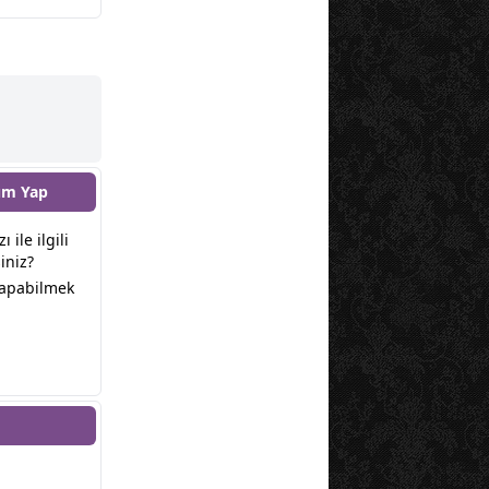
um Yap
ı ile ilgili
iniz?
yapabilmek