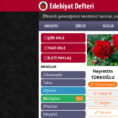
e menu
Kendi geleceğimizi kendimiz hazırlar, so
ANASAYFA
ŞİİRLER
YAZILAR
ŞİİR EKLE
YAZI EKLE
İLETİ PAYLAŞ
MENÜLER
Hayrettin
Anasayfa
TÜRKOĞLU
Ara
123 yazı kayıtlı
Şiirler
Takip Et
Kitaplar
Yeni
Beğen
Yazılar
Yorum
Keşfet