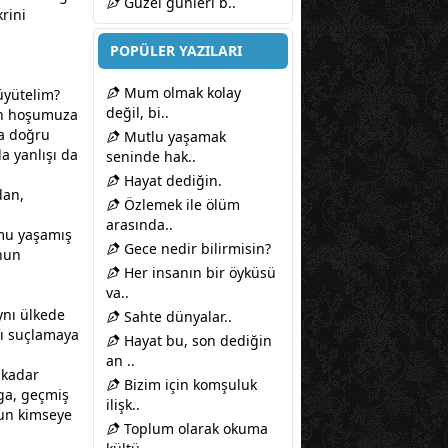
Güzel günleri b..
krini
POPÜLER YAZILARI
Mum olmak kolay
üyütelim?
değil, bi..
n
hoşumuza
da doğru
Mutlu yaşamak
a yanlışı da
seninde hak..
Hayat dediğin.
dan,
Özlemek ile ölüm
arasında..
umu yaşamış
Gece nedir bilirmisin?
onun
Her insanın bir öyküsü
va..
ynı ülkede
Sahte dünyalar..
fı suçlamaya
Hayat bu, son dediğin
an ..
 kadar
Bizim için komşuluk
vga, geçmiş
ilişk..
nun kimseye
Toplum olarak okuma