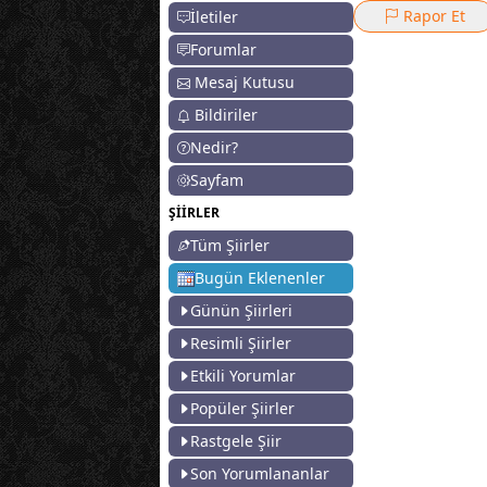
Rapor Et
İletiler
Forumlar
Mesaj Kutusu
Bildiriler
Nedir?
Sayfam
ŞİİRLER
Tüm Şiirler
Bugün Eklenenler
Günün Şiirleri
Resimli Şiirler
Etkili Yorumlar
Popüler Şiirler
Rastgele Şiir
Son Yorumlananlar