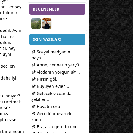
ıyor.
lar. Her şey
BEĞENENLER
 bilginin
bize
değil. Aynı
 haline
SON YAZILARI
ildir.
izi, neyi
Sosyal medyanın
n aynı
haya..
Anne, cennetin yeryü..
 seçilen
Vicdanın yorgunlu..
 daha iyi
Hırsın göl..
Büyüyen evler, ..
Gelecek vicdanda
ullanıyor?
şekillen..
ni üretmek
Hayatın özü..
ir söz
umuza
Geri dönmeyecek
gitmezse
kada..
Biz, asla geri dönme..
u bir emeğin