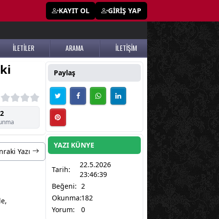
KAYIT OL
GİRİŞ YAP
İLETİLER
ARAMA
İLETİŞİM
ki
Paylaş
2
unma
YAZI KÜNYE
nraki Yazı
22.5.2026
Tarih:
23:46:39
Beğeni:
2
Okunma:
182
le,
Yorum:
0