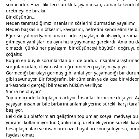
sonucudur. Hazır fikirleri sürekli taşıyan insan,
zaman
la kendi fi
üretmeyi de bırakır.
Bir düşünün…
Neden tanımadığımız insanların sözlerini durmadan yayalım?
Neden başkasının öfkesini, kavgasını, nefretini kendi elimizle b
Eğer sosyal medyanın amacı sadece paylaşmak olsaydı, o
zama
gitmeyen yanlışları da aynı hızla yaymamız gerekirdi. Ama bu 
olmazdı. Çünkü her paylaşım, bir düşünceyi büyütür; doğruyu d
çoğaltır.
Bugün en büyük sorunlardan biri de budur. İnsanlar araştırma
sorgulamadan, olayın aslını öğrenmeden paylaşım yapıyor.
Görmediği bir olayı görmüş gibi anlatıyor, yaşamadığı bir dur
gibi savunuyor. Bir fotoğrafın, bir cümlenin ya da kısa bir vide
arkasındaki gerçeği bilmeden hüküm veriliyor.
Sonra ne oluyor?
Toplum içinde kutuplaşma artıyor. İnsanlar birbirine düşüyor. A
yaşayan insanlar bile birbirini anlamak yerine sürekli karşı tara
başlıyor.
Belki de bu platformları geliştiren toplumlar, sosyal medyayı bu
yıpratıcı kullanmıyordur. Çünkü bilgi üretmek yerine sürekli ka
hesaplaşmaları ve insanların özel hayatları konuşuluyorsa, bu
faydası olmaz.