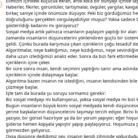
Elimizin içindeki küçücük ekran, artık koca bir dünyayı içinde taş
Haberler, fikirler, görüntüler, tartışmalar, övgüler, yargılar, kavga
birkaç saniye içinde önümüze düşüyor. Peki biz gördüğümüz her
doğruluğunu gerçekten sorgulayabiliyor muyuz? Yoksa sadece 
gösterildiği kadarını mı görüyoruz?
Sosyal medya artık yalnızca insanların paylaşım yaptığı bir alan 
zaman
da insanların düşüncelerini yönlendiren güçlü bir sistem
geldi. Çünkü burada karşımıza çıkan içeriklerin çoğu tesadüf değ
Algoritmalar, neye baktığımızı, neye kızdığımızı, neye sevindiğim
daha uzun izlediğimizi analiz eder. Sonra da bizi fark ettirmede
içeriklerin içine çeker.
Bir süre sonra insan, kendi seçimini yaptığını sanır ama aslında
içeriklerin içinde dolaşmaya başlar.
Algoritma bazen insanın ne istediğini, insanın kendisinden bile
çözmeye başlar.
İşte tam da burada şu soruyu sormamız gerekir:
Biz sosyal medyayı mı kullanıyoruz, yoksa sosyal medya mı bizi k
Bugün insanların büyük kısmı sosyal medyada kendi düşüncesi
yerine başkalarının düşüncelerini taşımayı tercih ediyor. Birisi b
yazıyor, bir görsel hazırlıyor ya da bir yorum yapıyor; eğer hoş
giderse hemen kopyala yapıştır yapıp paylaşıyoruz. Hoşumuza 
görmezden geliyoruz.
Oysa düşünce dediğimiz şey, insanın kendi zihninde yoğurduğ