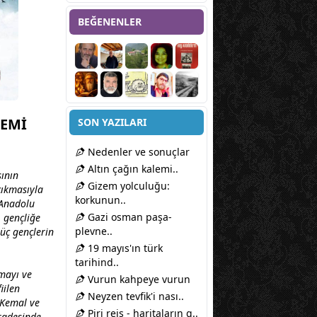
BEĞENENLER
NEMİ
SON YAZILARI
Nedenler ve sonuçlar
Altın çağın kalemi..
şının
Gizem yolculuğu:
 çıkmasıyla
korkunun..
 Anadolu
Gazi osman paşa-
, gençliğe
plevne..
üç gençlerin
19 mayıs'ın türk
tarihind..
mayı ve
Vurun kahpeye vurun
iilen
Neyzen tevfik'i nası..
 Kemal ve
Piri reis - haritaların g..
iradesinde