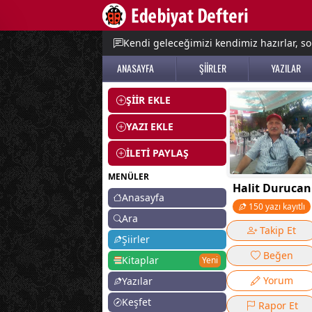
e menu
Kendi geleceğimizi kendimiz hazırlar, so
ANASAYFA
ŞİİRLER
YAZILAR
ŞİİR EKLE
YAZI EKLE
İLETİ PAYLAŞ
MENÜLER
Halit Durucan
Anasayfa
150 yazı kayıtlı
Ara
Takip Et
Şiirler
Beğen
Kitaplar
Yeni
Yorum
Yazılar
Keşfet
Rapor Et