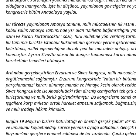
olduğuna inanıyordu. İşte bu düşünce, yayımlanan ge-nelgeler ve y
kongrelerle bütün Anadolu’ya yayıldı.
Bu süreçte yayımlanan Amasya tamimi, milli mücadelenin ilk resmi b
kabul edilir. Amasya Tamimi’nde yer alan “Milletin bağımsızlığını yin
azim ve kararı kurtaracaktır” sözü, Türk milletine yön verilmiş tarihi
Bu tamimle birlikte İstanbul hükümetinin görevini yerine getiremedi
belirtilmiş, millet egemenliğine dayalı yeni bir mücadele anlayışı o
konmuştur. Ayrıca
Sivas
’ta ulusal bir kongre toplanması kararı alın
hareketinin temelleri atılmıştır.
Ardından gerçekleştirilen Erzurum ve
Sivas
Kongresi, milli mücadele
örgütlenmesini sağlamıştır. Erzurum Kongresi’nde “Vatan bir bütünd
parçalanamaz” kararı alınmış; manda ve himaye kesin olarak redded
Sivas
Kongresi’nde ise Anadolu’daki tüm direniş cemiyetleri tek çatı 
birleştirilmiş ve milli birlik güçlendirilmiştir. Bu kongrelerin temel 
işgallere karşı milletin ortak hareket etmesini sağlamak, bağımsızl
ve milli iradeyi hâkim kılmaktı.
Bugün 19 Mayıs’ın bizlere hatırlattığı en önemli gerçek şudur: Bir mi
ve umudunu kaybetmediği sürece yeniden ayağa kalkabilir. Gençlik 
Bayramı’nın gençlere emanet edilmesi de bu yüzdendir. Çünkü gelec