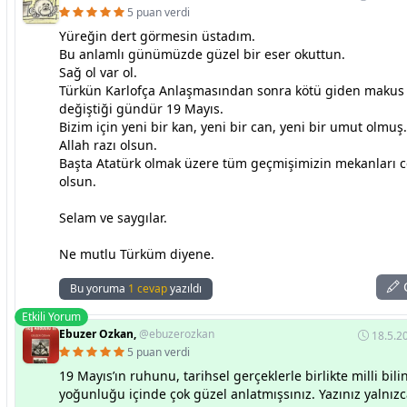
5 puan verdi
Yüreğin dert görmesin üstadım.
Bu anlamlı günümüzde güzel bir eser okuttun.
Sağ ol var ol.
Türkün Karlofça Anlaşmasından sonra kötü giden makus 
değiştiği gündür 19 Mayıs.
Bizim için yeni bir kan, yeni bir can, yeni bir umut olmuş.
Allah razı olsun.
Başta Atatürk olmak üzere tüm geçmişimizin mekanları 
olsun.
Selam ve saygılar.
Ne mutlu Türküm diyene.
C
Bu yoruma
1 cevap
yazıldı
Etkili Yorum
Ebuzer Ozkan,
@ebuzerozkan
18.5.2
5 puan verdi
19 Mayıs’ın ruhunu, tarihsel gerçeklerle birlikte milli bil
yoğunluğu içinde çok güzel anlatmışsınız. Yazınız yalnızc