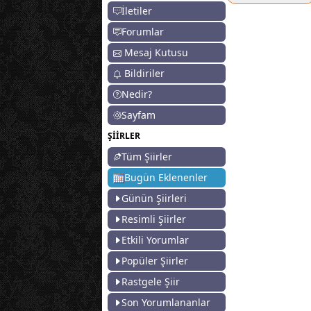
İletiler
Forumlar
Mesaj Kutusu
Bildiriler
Nedir?
Sayfam
ŞİİRLER
Tüm Şiirler
Bugün Eklenenler
Günün Şiirleri
Resimli Şiirler
Etkili Yorumlar
Popüler Şiirler
Rastgele Şiir
Son Yorumlananlar