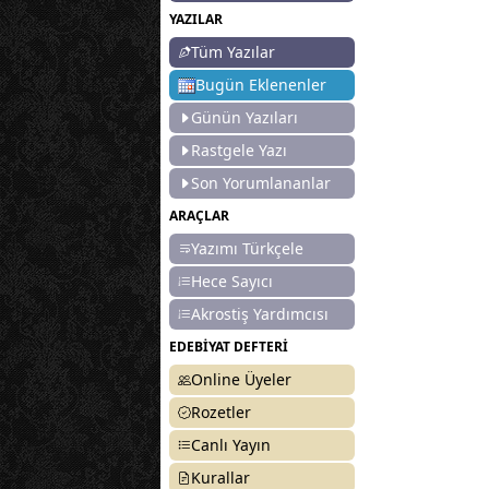
YAZILAR
Tüm Yazılar
Bugün Eklenenler
Günün Yazıları
Rastgele Yazı
Son Yorumlananlar
ARAÇLAR
Yazımı Türkçele
Hece Sayıcı
Akrostiş Yardımcısı
EDEBİYAT DEFTERİ
Online Üyeler
Rozetler
Canlı Yayın
Kurallar