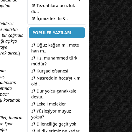
Tezgahlara ucuzluk
apılan
dü..
İçimizdeki fıs&..
ildirisi
e milletin
POPÜLER YAZILARI
 bir çağrıdır.
ği açıkça
Oğuz kağan mı, mete
rtaya
han m..
arak direniş
Hz. muhammed türk
müdür?
nin
Kürşad efsanesi
ür,
Nasreddin hoca'yı kim
ilmiştir.
öld..
altında
Dur yolcu-çanakkale
amacı;
desta..
ığı korumak
Lekeli melekler
Yüzleşiyor muyuz
yoksa?
llet, inancını
ve Spor
Dilenciliğe geçit yok
eğin
Bildiklerimiz ne kadar