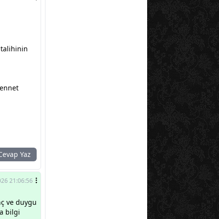
talihinin
cennet
evap Yaz
026 21:06:56
inç ve duygu
a bilgi