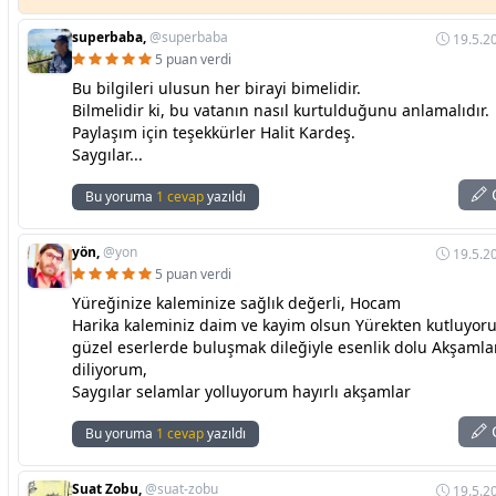
superbaba,
@superbaba
19.5.2
5 puan verdi
Bu bilgileri ulusun her birayi bimelidir.
Bilmelidir ki, bu vatanın nasıl kurtulduğunu anlamalıdır.
Paylaşım için teşekkürler Halit Kardeş.
Saygılar...
C
Bu yoruma
1 cevap
yazıldı
yön,
@yon
19.5.2
5 puan verdi
Yüreğinize kaleminize sağlık değerli, Hocam
Harika kaleminiz daim ve kayim olsun Yürekten kutluyor
güzel eserlerde buluşmak dileğiyle esenlik dolu Akşamla
diliyorum,
Saygılar selamlar yolluyorum hayırlı akşamlar
C
Bu yoruma
1 cevap
yazıldı
Suat Zobu,
@suat-zobu
19.5.2