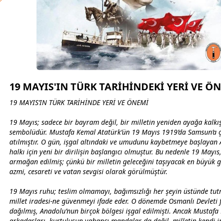
19 MAYIS'IN TÜRK TARİHİNDEKİ YERİ VE Ö
19 MAYIS’IN TÜRK TARİHİNDE YERİ VE ÖNEMİ
19 Mayıs; sadece bir
bayram
değil, bir milletin yeniden ayağa kalkı
sembolüdür. Mustafa Kemal Atatürk’ün 19 Mayıs 1919’da
Samsun
’a
atılmıştır. O gün, işgal altındaki ve umudunu kaybetmeye başlayan
halkı için yeni bir dirilişin başlangıcı olmuştur. Bu nedenle 19 Mayıs
armağan edilmiş; çünkü bir milletin geleceğini taşıyacak en büyük g
azmi, cesareti ve
vatan
sevgi
si olarak görülmüştür.
19 Mayıs ruhu; teslim olmamayı, bağımsızlığı her şeyin üstünde tut
millet iradesi-ne güvenmeyi ifade eder. O dönemde Osmanlı Devleti f
dağılmış, Anadolu’nun birçok bölgesi işgal edilmişti. Ancak Mustafa
arkadaşları, kurtuluşun yabancı mandalar-da değil, milletin kendi 