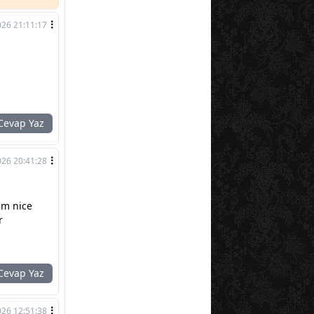
026 21:11:17
evap Yaz
026 20:41:28
um nice
r
evap Yaz
026 12:51:38