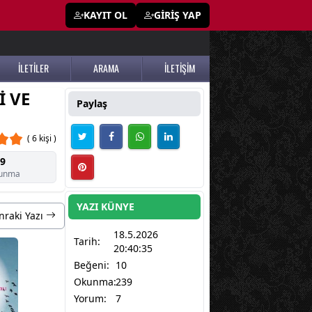
KAYIT OL
GİRİŞ YAP
İLETİLER
ARAMA
İLETİŞİM
İ VE
Paylaş
( 6 kişi )
9
unma
YAZI KÜNYE
nraki Yazı
18.5.2026
Tarih:
20:40:35
Beğeni:
10
Okunma:
239
Yorum:
7