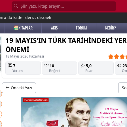
nra da kader deriz. disraeli
KİTAPLAR
AKIŞ
FORUM
NEDİR?
19 MAYIS'IN TÜRK TARİHİNDEKİ YER
ÖNEMİ
18 Mayıs 2026 Pazartesi
7
10
5,0
23
Yorum
Beğeni
Puan
Ok
Önceki Yazı
So