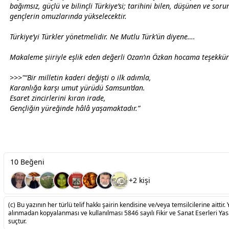
bağımsız, güçlü ve bilinçli Türkiye’si; tarihini bilen, düşünen ve sor
gençlerin omuzlarında yükselecektir.
Türkiye’yi Türkler yönetmelidir. Ne Mutlu Türk’ün diyene….
Makaleme şiiriyle eşlik eden değerli Ozan’ın Özkan hocama teşekkür
>>>"“Bir milletin kaderi değişti o ilk adımla,
Karanlığa karşı umut yürüdü
Samsun
’dan.
Esaret zincirlerini kıran irade,
Gençliğin yüreğinde hâlâ yaşamaktadır.”
10 Beğeni
+2 kişi
(c) Bu yazının her türlü telif hakkı şairin kendisine ve/veya temsilcilerine aittir. 
alınmadan kopyalanması ve kullanılması 5846 sayılı Fikir ve Sanat Eserleri Ya
suçtur.