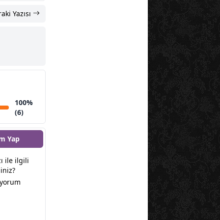
aki Yazısı
100%
(6)
m Yap
 ile ilgili
iniz?
 yorum