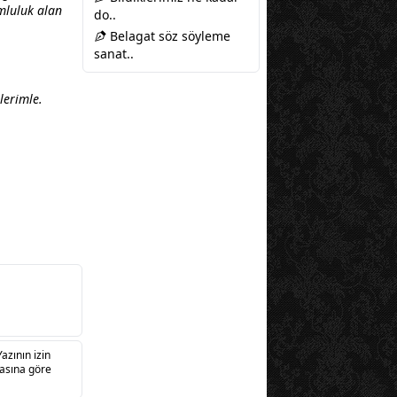
umluluk alan
do..
Belagat söz söyleme
sanat..
lerimle.
Yazının izin
sasına göre