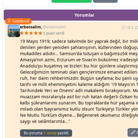
Yorumlar
Sabitlendi
erbensalim,
@erbensalim
18.5.2
5 puan verdi
19 Mayıs 1919; sadece takvimde bir yaprak değil, bir mille
denilen yerden yeniden şahlanışının, küllerinden doğu
mukaddes adıdır... Samsun'da tutuşan o bağımsızlık meşa
Amasya’nın azmi, Erzurum ve Sivas’ın bükülmez iradesiy
Anadolu’yu kuşatmış ve bizleri bu hür günlere ulaştırmışt
Geleceğimizin teminatı olan gençlerimize emanet edilen 
ruh, her daim rehberimizdir. Bugün sayfama; bu şanlı uy
tarihi ve milli ehemmiyetini kaleme aldığım '19 Mayıs'ın 
Tarihindeki Yeri ve Önemi' adlı makalemi bırakıyorum. 
muazzam mısralarıyla asil bir ruh katan değerli Özkan 
kalbi şükranlarımı sunarım. Bu topraklarda hür yaşama 
miladı olan bayramımız kutlu olsun! Türkiye’yi Türkler yön
Ne Mutlu Türk’üm diyene… Beğenerek okumanız dileğiyle
saygı ve selâmlarımla..."
C
Bu yoruma
1 cevap
yazıldı