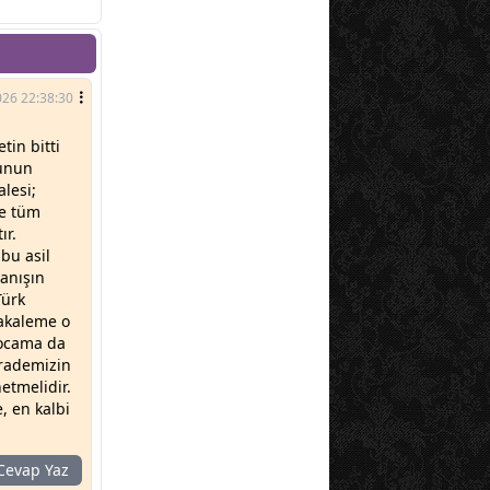
026 22:38:30
tin bitti
şunun
lesi;
le tüm
ır.
bu asil
anışın
Türk
Makaleme o
hocama da
irademizin
etmelidir.
, en kalbi
evap Yaz