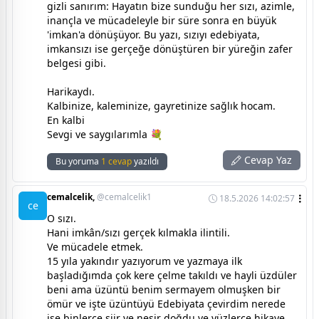
gizli sanırım: Hayatın bize sunduğu her sızı, azimle,
inançla ve mücadeleyle bir süre sonra en büyük
'imkan'a dönüşüyor. Bu yazı, sızıyı edebiyata,
imkansızı ise gerçeğe dönüştüren bir yüreğin zafer
belgesi gibi.
Harikaydı.
Kalbinize, kaleminize, gayretinize sağlık hocam.
En kalbi
Sevgi ve saygılarımla 💐
Cevap Yaz
Bu yoruma
1 cevap
yazıldı
cemalcelik,
@cemalcelik1
18.5.2026 14:02:57
ce
O sızı.
Hani imkân/sızı gerçek kılmakla ilintili.
Ve mücadele etmek.
15 yıla yakındır yazıyorum ve yazmaya ilk
başladığımda çok kere çelme takıldı ve hayli üzdüler
beni ama üzüntü benim sermayem olmuşken bir
ömür ve işte üzüntüyü Edebiyata çevirdim nerede
ise binlerce şiir ve nesir doğdu ve yüzlerce hikaye.