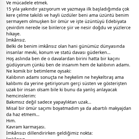
Ve mücadele etmek.
15 yıla yakındır yazıyorum ve yazmaya ilk başladığımda çok
kere çelme takıldı ve hayli üzdüler beni ama üzüntü benim
sermayem olmuşken bir ömür ve işte üzüntüyü Edebiyata
çevirdim nerede ise binlerce şiir ve nesir doğdu ve yüzlerce
hikaye.
İmkânsız.
Belki de benim imkânsız olan hani günümüz dünyasında
insanlar mevki, konum ve statü davası güderken…
Hoş aslında ben de o davalardan birini hatta bir kaçını
güdüyorum çünkü ben de insanım hem de kalıbının adamı.
Ne komik bir betimleme oysaki:
Kalıbının adamı sonuçta ne heykelim ne heykeltıraş ama
kalıbımı da yerine getiriyorum gerçi süsten ve gösterişten
uzak bir insan olsam bile ki bunu da yanlış anlayacak
hemcinslerim:
Bakımsız değil sadece yapaylıktan uzak…
Misal bir ömür saçımı boyatmadım ya da abartılı makyajdan
da haz etmem…
Hım.
Kavram karmaşası.
İmkânsızı dillendirirken geldiğimiz nokta: