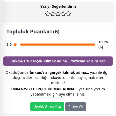
Yazıyı Değerlendirin
Topluluk Puanları (6)
100%
5.0
(6)
İmkan/sızı gerçek kılmak adına... Yazısına
Yorum Yap
Okuduğunuz
İmkan/sızı gerçek kılmak adına...
yazı ile ilgili
düşüncelerinizi diğer okuyucular ile paylaşmak ister
misiniz?
İMKAN/SIZI GERÇEK KILMAK ADINA...
yazısına yorum
yapabilmek için üye olmalısınız.
Üyelik Girişi Yap
Üye Ol