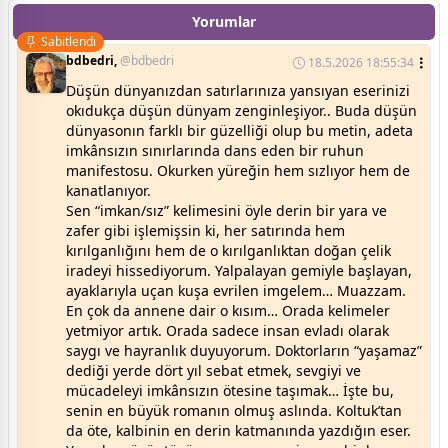
Yorumlar
Sabitlendi
bdbedri,
@bdbedri
18.5.2026 18:55:34
Düşün dünyanızdan satırlarınıza yansıyan eserinizi
okıdukça düşün dünyam zenginleşiyor.. Buda düşün
dünyasonın farklı bir güzelliği olup bu metin, adeta
imkânsızın sınırlarında dans eden bir ruhun
manifestosu. Okurken yüreğin hem sızlıyor hem de
kanatlanıyor.
Sen “imkan/sız” kelimesini öyle derin bir yara ve
zafer gibi işlemişsin ki, her satırında hem
kırılganlığını hem de o kırılganlıktan doğan çelik
iradeyi hissediyorum. Yalpalayan gemiyle başlayan,
ayaklarıyla uçan kuşa evrilen imgelem… Muazzam.
En çok da annene dair o kısım… Orada kelimeler
yetmiyor artık. Orada sadece insan evladı olarak
saygı ve hayranlık duyuyorum. Doktorların “yaşamaz”
dediği yerde dört yıl sebat etmek, sevgiyi ve
mücadeleyi imkânsızın ötesine taşımak… İşte bu,
senin en büyük romanın olmuş aslında. Koltuk’tan
da öte, kalbinin en derin katmanında yazdığın eser.