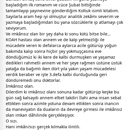
başladığım ilk romanım ve cüce Şubat bittiğinde
tamamlayıp yayınevine gönderdiğim Koltuk isimli kitabım.
Sayılarla aram hep iyi olmuştur analitik zekâmı severim ve
yazmaya başladığımdan bu yana sözcüklerle ip atlamayı çok
seviyorum.
Ve imkânsız olan bir şey daha ki sonu kötü bitse bile…
KOAH hastası olan
anne
m ve de kalp yetmezliği ile
mücadele veren ki defalarca aylarca acile götürüp yoğun
bakımda kalıp sonra hiçbir şey yokmuşçasına eve
döndüğümüz ki iki kere de kalbi durmuşken ve yaşamaz
dedikleri rahmetli
anne
m ve her şeye rağmen üstüne üstük
yatağa da bağımlı iken dört yıla yakın yaşam mücadelesi
verdik beraber ve işte 3.defa kalbi durduğunda geri
döndüremedi onu doktorlar.
İmkânsız olan.
Dilerdim ki imkânsız olanı sonuna kadar götürüp keşke bu
gün sağ kalsaydı
anne
m elbet takdiri İlahi ama insan sebat
ettikten sonra azimle yoluna devam ettikten sonra inancın
da maneviyatın da duaların da devreye girmesi ile imkânsız
olan imkan dâhilinde gerçekleşiyor.
O sızı.
Hani imkân/sızı gerçek kılmakla ilintili.