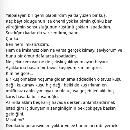
Yalpalayan bir gemi olabilirdim ya da yüzen bir kuş.
Kaç bayt olduğunun ise önemi yok kalbimin çünkü ben
yüreğimin sonsuzluğunun rüştünü çoktan ispatladım.
Sevdiğim kadar da var kendimi, hani:
Çünkü:
Ben hem imkan/sızım.
Hem de imkansız olan ne varsa gerçek kılmayı seviyorum ve
bunu bir ömür defalarca ispatladım.
Ne çekincem var ne de çelişki yüklüyüm ayan beyan:
Ayaklarına basan bir tavus kuşuyum kimine göre:
Kimine göre…
Bir kuş olmaksa hoşuma giden ama addedilen o tavus kuşu
değil kukumav kuşu hiç değil belki de kuş ırkının en
imkânsız canlısıyım ayakları ile uçuşa geçebilen aklı beş
karış havada bir insanoğlu.
Aslında aklım beş karış havada derken, anlamlandırmak
istediğim iç dünyamın zenginliğinin pek çok şeye baskın
geldiğini.
Misal mi?
Dedikodu potansiyelim yoktur ve ev hanımları gibi yemek