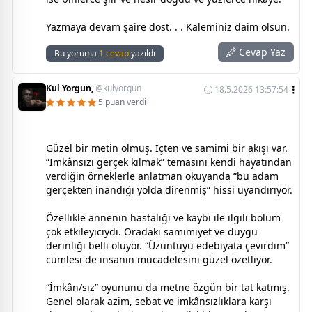
Yazmaya devam şaire dost. . . Kaleminiz daim olsun.
Cevap Yaz
Bu yoruma
1 cevap
yazıldı
Kul Yorgun,
@kulyorgun
18.5.2026 13:57:54
5 puan verdi
Güzel bir metin olmuş. İçten ve samimi bir akışı var.
“İmkânsızı gerçek kılmak” temasını kendi hayatından
verdiğin örneklerle anlatman okuyanda “bu adam
gerçekten inandığı yolda direnmiş” hissi uyandırıyor.
Özellikle annenin hastalığı ve kaybı ile ilgili bölüm
çok etkileyiciydi. Oradaki samimiyet ve duygu
derinliği belli oluyor. “Üzüntüyü edebiyata çevirdim”
cümlesi de insanın mücadelesini güzel özetliyor.
“İmkân/sız” oyununu da metne özgün bir tat katmış.
Genel olarak azim, sebat ve imkânsızlıklara karşı