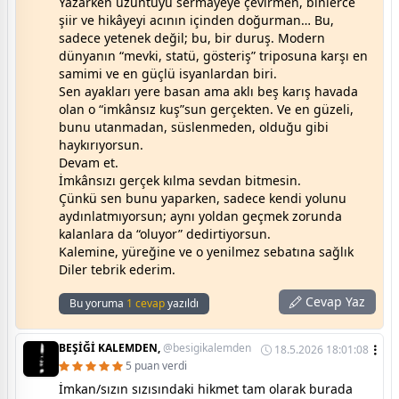
Yazarken üzüntüyü sermayeye çevirmen, binlerce
şiir ve hikâyeyi acının içinden doğurman… Bu,
sadece yetenek değil; bu, bir duruş. Modern
dünyanın “mevki, statü, gösteriş” triposuna karşı en
samimi ve en güçlü isyanlardan biri.
Sen ayakları yere basan ama aklı beş karış havada
olan o “imkânsız kuş”sun gerçekten. Ve en güzeli,
bunu utanmadan, süslenmeden, olduğu gibi
haykırıyorsun.
Devam et.
İmkânsızı gerçek kılma sevdan bitmesin.
Çünkü sen bunu yaparken, sadece kendi yolunu
aydınlatmıyorsun; aynı yoldan geçmek zorunda
kalanlara da “oluyor” dedirtiyorsun.
Kalemine, yüreğine ve o yenilmez sebatına sağlık
Diler tebrik ederim.
Cevap Yaz
Bu yoruma
1 cevap
yazıldı
BEŞİĞİ KALEMDEN,
@besigikalemden
18.5.2026 18:01:08
5 puan verdi
İmkan/sızın sızısındaki hikmet tam olarak burada