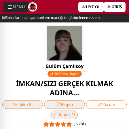
MENÜ
ÜYE OL
GİRİŞ
e menu
Sorunlar onları yaratanların mantığı ile çözümlenemez. einstein
Gülüm Çamlısoy
3092 yazı kayıtlı
İMKAN/SIZI GERÇEK KILMAK
ADINA...
Takip Et
Beğen
Yorum
Rapor Et
( 6 kişi )