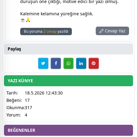
duruşun öne çıktığı, motive edici bir yazı olmuş.
Kalemine kelamına yüreğine sağlık.
☕🙏
Cevap Yaz
Bu yoruma
2 cevap
yazıldı
Paylaş
YAZI KÜNYE
Tarih:
18.5.2026 12:43:30
Beğeni:
17
Okunma:
317
Yorum:
4
BEĞENENLER