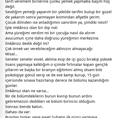
tarifi veremem birilerine çünkü yemek yapmakla başım hoş
değil.
Sevdiğim yemeği yaparım bir şekilde tarifini bulup bir güzel
de yakarım sonra yanmayan kısmından afiyetle yerim.
Çocuk dilinden ise anladığımın sanırdım ya, şimdiki nesil?
İşte imkânsız olan bir dip not:
Ama yüreğimi verdim mi bir çocuğa nasıl da alırım
avucumun içine daha doğrusu yüreğimin merkezine.
İmkânsız dedik değil mi?
Çok örnek var verebileceğim aklınızın almayacağı:
Misal…
Seneler seneler evvel, aklıma esip de işi gücü bırakıp yüksek
lisans yapmaya kalktığım o içimde fırtınalar kopan gençlik
yıllarım ve başka bir branşın eğitimini almış olsam bile
psikolojiye gönül verip ve de eve kamp kurup, 15 gün
içerisinde sınava hazırlanıp derece ile bölümü kazandığım
günler.
İmkânsız olan ne varsa…
Bir de bölümdekilerin burun kıvırıp bunun ardını
getiremezsin dedikleri ve bölüm birincisi olduğum.
Sonrası bende kalsın.
Dahası da var:
Bundan birkaç sene evvel Şubatın ilk günü yazmaya