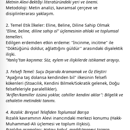
Metnin Alevi-Bektâşi literatüründeki yeri ve önemi.
Metodoloji: Metin analizi, kavramsal çerçeve ve
disiplinlerarası yaklaşım.
2. Temel Etik İlkeler: Eline, Beline, Diline Sahip Olmak
"Eline, beline, diline sahip ol" üçlemesinin ahlaki ve toplumsal
temelleri.
Edilgen erdemden etkin erdeme: "İncinme, incitme" ile
"Döktüğünü doldur, ağlattığını güldür" arasındaki diyalektik
ilişki.
"Yanlış"tan kaçınma: Söz, eylem ve ilişkilerde istikamet arayışı.
3. Felsefi Temel: Suçu Dışarıda Aramamak ve Öz Eleştiri
"Ayağına taş dolansa kendinden bil" ilkesinin felsefi
kökenleri (Stoacılık, Kendini Bilmek/Sokratik gelenek, Doğu
felsefeleriyle paralellikler).
"Arifler/kamiller özünü yoklar, cahiller kendini aklar": Bilgelik ve
cehaletin metindeki tanımı.
4. Rızalık: Bireysel Telafiden Toplumsal Barışa
Rızalık kavramının Alevi inancındaki merkezi konumu (Hakk-
Muhammad-Ali üçlemesi ve toplum ilişkisi).
Rızalığın aşamaları: Hatayı kabul, maddi/manevi tazmin,