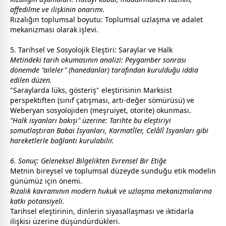
affedilme ve ilişkinin onarımı.
Rızalığın toplumsal boyutu: Toplumsal uzlaşma ve adalet
mekanizması olarak işlevi.
5. Tarihsel ve Sosyolojik Eleştiri: Saraylar ve Halk
Metindeki tarih okumasının analizi: Peygamber sonrası
dönemde "aileler" (hanedanlar) tarafından kurulduğu iddia
edilen düzen.
"Saraylarda lüks, gösteriş" eleştirisinin Marksist
perspektiften (sınıf çatışması, artı-değer sömürüsü) ve
Weberyan sosyolojiden (meşruiyet, otorite) okunması.
"Halk isyanları bakışı" üzerine: Tarihte bu eleştiriyi
somutlaştıran Babai İsyanları, Karmatîler, Celâlî İsyanları gibi
hareketlerle bağlantı kurulabilir.
6. Sonuç: Geleneksel Bilgelikten Evrensel Bir Etiğe
Metnin bireysel ve toplumsal düzeyde sunduğu etik modelin
günümüz için önemi.
Rızalık kavramının modern hukuk ve uzlaşma mekanizmalarına
katkı potansiyeli.
Tarihsel eleştirinin, dinlerin siyasallaşması ve iktidarla
ilişkisi üzerine düşündürdükleri.