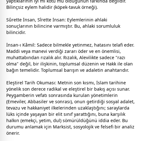
yaptıklarının iyi mi kötü mü olduğunun farkında değildir.
Bilinçsiz eylem halidir (köpek-tavuk örneği).
Sûrette İnsan, Sîrette İnsan: Eylemlerinin ahlaki
sonuçlarının bilincine varmıştır. Bu, ahlaki sorumluluk
bilincidir.
İnsan-ı Kâmil: Sadece bilmekle yetinmez, hatasını telafi eder.
Maddi veya manevi verdiği zararı öder ve en önemlisi,
muhattabından rızalık alır. Rızalık, Alevilikte sadece "razı
olma" değil, bir ilişkinin, toplumsal düzenin ve Hakk ile olan
bağın temelidir. Toplumsal barışın ve adaletin anahtarıdır.
Eleştirel Tarih Okuması: Metnin son kısmı, İslam tarihine
yönelik son derece radikal ve eleştirel bir bakış açısı sunar.
Peygamberin vefatı sonrasında kurulan yönetimlerin
(Emeviler, Abbasiler ve sonrası), onun getirdiği sosyal adalet,
tevazu ve hakkaniyet ilkelerinden uzaklaştığını; saraylarda
lüks içinde yaşayan bir elit sınıf yarattığını, buna karşılık
halkın (emekçi, yetim, dul) sömürüldüğünü iddia eder. Bu
durumu anlamak için Marksist, sosyolojik ve felsefi bir analiz
önerir.