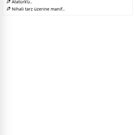
Atatürk’ü..
Nihali tarz üzerine manif..