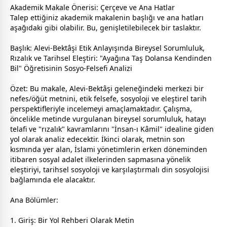
Akademik Makale Önerisi: Çerçeve ve Ana Hatlar
Talep ettiğiniz akademik makalenin başlığı ve ana hatları
aşağıdaki gibi olabilir. Bu, genişletilebilecek bir taslaktır.
Başlık: Alevi-Bektâşi Etik Anlayışında Bireysel Sorumluluk,
Rızalık ve Tarihsel Eleştiri: "Ayağına Taş Dolansa Kendinden
Bil" Öğretisinin Sosyo-Felsefi Analizi
Özet: Bu makale, Alevi-Bektâşi geleneğindeki merkezi bir
nefes/öğüt metnini, etik felsefe, sosyoloji ve eleştirel tarih
perspektifleriyle incelemeyi amaçlamaktadır. Çalışma,
öncelikle metinde vurgulanan bireysel sorumluluk, hatayı
telafi ve "rızalık" kavramlarını "İnsan-ı Kâmil" idealine giden
yol olarak analiz edecektir. İkinci olarak, metnin son
kısmında yer alan, İslami yönetimlerin erken döneminden
itibaren sosyal adalet ilkelerinden sapmasına yönelik
eleştiriyi, tarihsel sosyoloji ve karşılaştırmalı din sosyolojisi
bağlamında ele alacaktır.
Ana Bölümler:
1. Giriş: Bir Yol Rehberi Olarak Metin