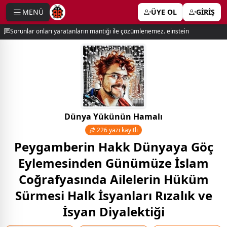
MENÜ
ÜYE OL
GİRİŞ
e menu
Sorunlar onları yaratanların mantığı ile çözümlenemez. einstein
Dünya Yükünün Hamalı
226 yazı kayıtlı
Peygamberin Hakk Dünyaya Göç
Eylemesinden Günümüze İslam
Coğrafyasında Ailelerin Hüküm
Sürmesi Halk İsyanları Rızalık ve
İsyan Diyalektiği