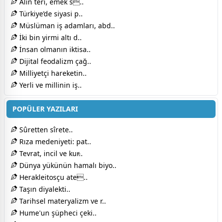
Alın teri, emek s..
Türkiye’de siyasi p..
Müslüman iş adamları, abd..
İki bin yirmi altı d..
İnsan olmanın iktisa..
Dijital feodalizm çağ..
Milliyetçi hareketin..
Yerli ve millinin iş..
POPÜLER YAZILARI
Sûretten sîrete..
Rıza medeniyeti: pat..
Tevrat, incil ve kur̵..
Dünya yükünün hamalı biyo..
Herakleitosçu ate..
Taşın diyalekti..
Tarihsel materyalizm ve r..
Hume'un şüpheci çeki..