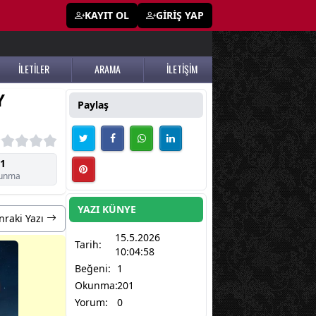
KAYIT OL
GİRİŞ YAP
İLETİLER
ARAMA
İLETİŞİM
Y
Paylaş
1
unma
YAZI KÜNYE
nraki Yazı
15.5.2026
Tarih:
10:04:58
Beğeni:
1
Okunma:
201
Yorum:
0