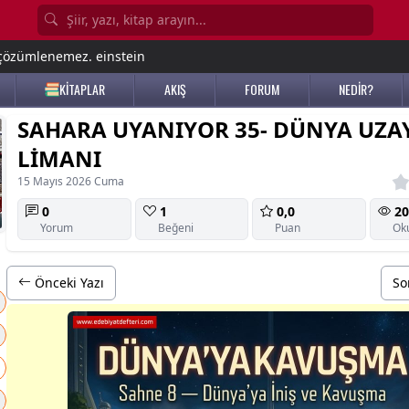
e çözümlenemez. einstein
KİTAPLAR
AKIŞ
FORUM
NEDİR?
SAHARA UYANIYOR 35- DÜNYA UZA
LİMANI
15 Mayıs 2026 Cuma
0
1
0,0
20
Yorum
Beğeni
Puan
Ok
Önceki Yazı
So