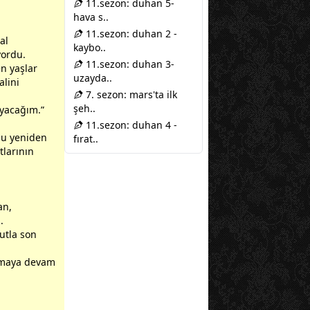
11.sezon: duhan 5-
hava s..
11.sezon: duhan 2 -
al
kaybo..
ıyordu.
11.sezon: duhan 3-
en yaşlar
uzayda..
alini
7. sezon: mars'ta ilk
şeh..
ayacağım.”
11.sezon: duhan 4 -
 bu yeniden
fırat..
t
larının
an,
.
tla son
şamaya devam