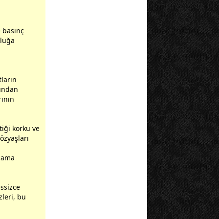
e basınç
zluğa
t
ların
fından
rının
tiği korku ve
özyaşları
aşama
essizce
leri, bu