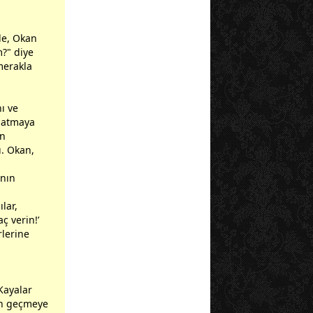
de, Okan
m?" diye
merakla
nı ve
nlatmaya
an
ı. Okan,
ının
lar,
ç verin!’
rlerine
Kayalar
den geçmeye