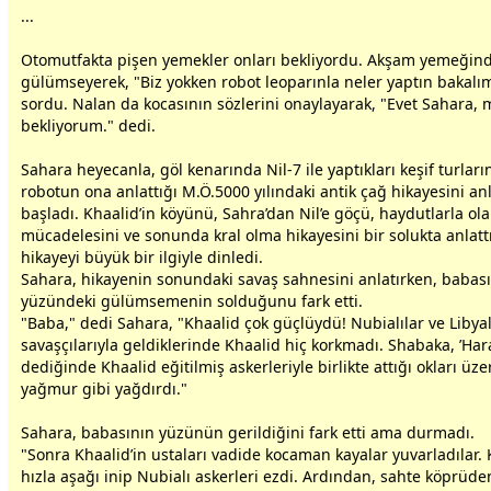
...
Otomutfakta pişen yemekler onları bekliyordu. Akşam yemeğin
gülümseyerek, "Biz yokken robot leoparınla neler yaptın bakalı
sordu. Nalan da kocasının sözlerini onaylayarak, "Evet Sahara, 
bekliyorum." dedi.
Sahara heyecanla, göl kenarında Nil-7 ile yaptıkları keşif turları
robotun ona anlattığı M.Ö.5000 yılındaki antik çağ hikayesini a
başladı. Khaalid’in köyünü, Sahra’dan Nil’e göçü, haydutlarla ol
mücadelesini ve sonunda kral olma hikayesini bir solukta anlatt
hikayeyi büyük bir ilgiyle dinledi.
Sahara, hikayenin sonundaki savaş sahnesini anlatırken,
baba
s
yüzündeki gülümsemenin solduğunu fark etti.
"Baba," dedi Sahara, "Khaalid çok güçlüydü! Nubialılar ve Libyalı
savaşçılarıyla geldiklerinde Khaalid hiç korkmadı. Shabaka, ’Hara
dediğinde Khaalid eğitilmiş askerleriyle birlikte attığı okları üze
yağmur gibi yağdırdı."
Sahara,
baba
sının yüzünün gerildiğini fark etti ama durmadı.
"Sonra Khaalid’in ustaları vadide kocaman kayalar yuvarladılar. 
hızla aşağı inip Nubialı askerleri ezdi. Ardından, sahte köprü