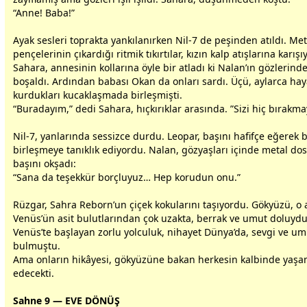
“Anne! Baba!”
Ayak sesleri toprakta yankılanırken Nil-7 de peşinden atıldı. Met
pençelerinin çıkardığı ritmik tıkırtılar, kızın kalp atışlarına karış
Sahara,
anne
sinin kollarına öyle bir atladı ki Nalan’ın gözlerind
boşaldı. Ardından
baba
sı Okan da onları sardı. Üçü, aylarca hay
kurdukları kucaklaşmada birleşmişti.
“Buradayım,” dedi Sahara, hıçkırıklar arasında. ”Sizi hiç bırakm
Nil-7, yanlarında sessizce durdu. Leopar, başını hafifçe eğerek
birleşmeye tanıklık ediyordu. Nalan, gözyaşları içinde metal
dos
başını okşadı:
“Sana da teşekkür borçluyuz… Hep korudun onu.”
Rüzgar, Sahra Reborn’un çiçek kokularını taşıyordu. Gökyüzü, o 
Venüs’ün asit
bulut
larından çok uzakta, berrak ve umut doluydu
Venüs’te başlayan zorlu yolculuk, nihayet Dünya’da,
sevgi
ve umu
bulmuştu.
Ama onların hikâyesi, gökyüzüne bakan herkesin kalbinde ya
edecekti.
Sahne 9 — EVE DÖNÜŞ