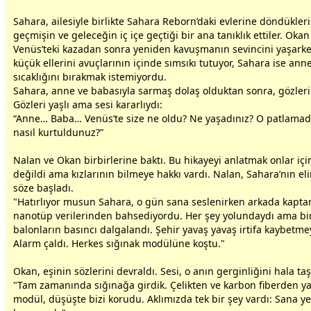
Sahara, ailesiyle birlikte Sahara Reborn’daki evlerine döndükler
geçmişin ve geleceğin iç içe geçtiği bir ana tanıklık ettiler. Oka
Venüs’teki kazadan sonra yeniden kavuşmanın sevincini yaşarken
küçük ellerini avuçlarının içinde sımsıkı tutuyor, Sahara ise
ann
sıcaklığını bırakmak istemiyordu.
Sahara,
anne
ve
baba
sıyla sarmaş dolaş olduktan sonra, gözleri
Gözleri yaşlı ama sesi kararlıydı:
“Anne… Baba… Venüs’te size ne oldu? Ne yaşadınız? O patlama
nasıl kurtuldunuz?”
Nalan ve Okan birbirlerine baktı. Bu hikayeyi anlatmak onlar içi
değildi ama kızlarının bilmeye hakkı vardı. Nalan, Sahara’nın eli
söze başladı.
"Hatırlıyor musun Sahara, o gün sana seslenirken arkada kapta
nanotüp verilerinden bahsediyordu. Her şey yolundaydı ama b
balonların basıncı dalgalandı. Şehir yavaş yavaş irtifa kaybetme
Alarm çaldı. Herkes sığınak modülüne koştu."
Okan, eşinin sözlerini devraldı. Sesi, o anın gerginliğini hala ta
"Tam
zaman
ında sığınağa girdik. Çelikten ve karbon fiberden y
modül, düşüşte bizi korudu. Aklımızda tek bir şey vardı: Sana y