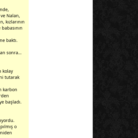
inde,
n ve Nalan,
, kızlarının
e
baba
sının
ne baktı.
dan sonra…
n kolay
ni tutarak
n karbon
irden
ye başladı.
şıyordu.
apılmış o
eniden