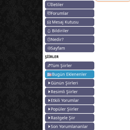
İletiler
Forumlar
Mesaj Kutusu
Bildiriler
Nedir?
Sayfam
ŞİİRLER
Tüm Şiirler
Bugün Eklenenler
Günün Şiirleri
Resimli Şiirler
Etkili Yorumlar
Popüler Şiirler
Rastgele Şiir
Son Yorumlananlar