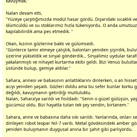
kavuşmak."
Nalan devam etti,
"Yüzeye çarptığımızda modül hasar gördü. Dışarıdaki sıcaklık v
ölümcüldü ve su stoklarımız hızla tükeniyordu. O anda umutsu
kapılabilirdik ama pes etmedik. "
Okan, kızının gözlerine baktı ve gülümsedi.
"Günlerce tamir etmeye çalıştık, balonları yeniden şişirdik,
bulu
üzerine yükseldik ve sinyal gönderdik… Sinyalimiz uydular tara
yakalanmıştı ve nihayet kurtarma ekibi geldi. Bizi Venüs
bulut
la
üstünde bulup, gemiye aldılar."
Sahara,
anne
si ve
baba
sının anlattıklarını dinlerken, o an hisset
acıyı yeniden yaşadı. Gözleri doldu ama bu sefer bunlar korku g
değildi, kavuşmanın getirdiği mutluluktu.
Nalan, Sahara’ya sarıldı ve fısıldadı: "Senin o güzel gülüşün, y
gücümüz oldu. Bizi hayatta tutan tek şey sendin, birtanem."
Sahara,
anne
ve
baba
sına daha sıkı sarıldı. Yanlarında, onları s
dinleyen robot leopar Nil-7 vardı. Metal gövdesindeki amber göz
yeniden buluşmanın duygusal anına bir şahit gibi parlıyordu.