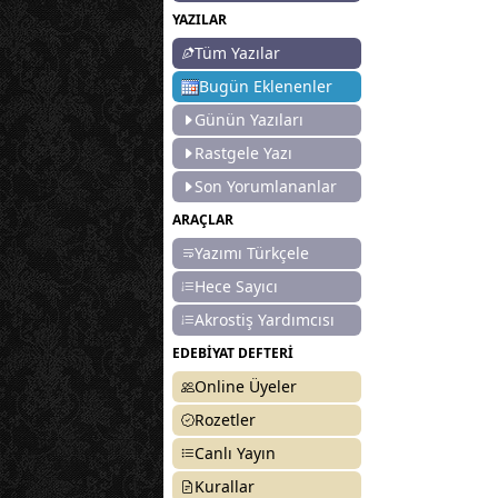
YAZILAR
Tüm Yazılar
Bugün Eklenenler
Günün Yazıları
Rastgele Yazı
Son Yorumlananlar
ARAÇLAR
Yazımı Türkçele
Hece Sayıcı
Akrostiş Yardımcısı
EDEBİYAT DEFTERİ
Online Üyeler
Rozetler
Canlı Yayın
Kurallar