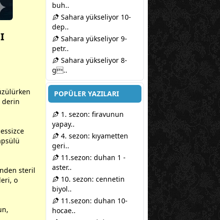
buh..
Sahara yükseliyor 10-
dep..
I
Sahara yükseliyor 9-
petr..
Sahara yükseliyor 8-
g..
üzülürken
POPÜLER YAZILARI
n derin
1. sezon: firavunun
yapay..
sessizce
4. sezon: kıyametten
apsülü
geri..
11.sezon: duhan 1 -
aster..
inden steril
10. sezon: cennetin
eri, o
biyol..
11.sezon: duhan 10-
un,
hocae..