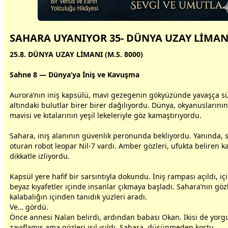
SAHARA UYANIYOR 35- DÜNYA UZAY LİMAN
25.8. DÜNYA UZAY LİMANI (M.S. 8000)
Sahne 8 — Dünya’ya İniş ve Kavuşma
Aurora’nın iniş kapsülü,
mavi
gezegen
in gökyüzünde yavaşça s
altındaki
bulut
lar birer birer dağılıyordu. Dünya, okyanuslarını
mavi
si ve kıtalarının yeşil lekeleriyle göz kamaştırıyordu.
Sahara, iniş alanının güvenlik peronunda bekliyordu. Yanında, 
oturan robot leopar Nil-7 vardı. Amber gözleri, ufukta beliren k
dikkatle izliyordu.
Kapsül yere hafif bir sarsıntıyla dokundu. İniş rampası açıldı, iç
beyaz
kıyafetler içinde insanlar çıkmaya başladı. Sahara’nın gözl
kalabalığın içinden tanıdık yüzleri aradı.
Ve… gördü.
Önce
anne
si Nalan belirdi, ardından
baba
sı Okan. İkisi de yorg
zayıflamış ama gözleri ışıl ışıldı. Sahara, düşünmeden koştu.