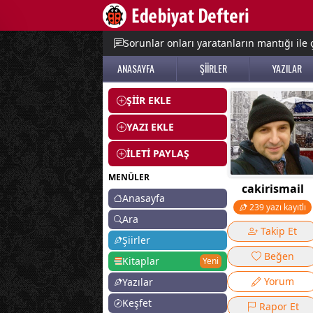
e menu
Sorunlar onları yaratanların mantığı il
ANASAYFA
ŞİİRLER
YAZILAR
ŞİİR EKLE
YAZI EKLE
İLETİ PAYLAŞ
MENÜLER
cakirismail
Anasayfa
239 yazı kayıtlı
Ara
Takip Et
Şiirler
Beğen
Kitaplar
Yeni
Yorum
Yazılar
Keşfet
Rapor Et