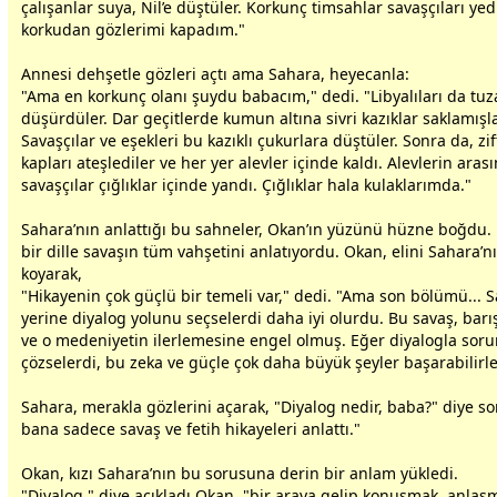
çalışanlar suya, Nil’e düştüler. Korkunç timsahlar savaşçıları yed
korkudan gözlerimi kapadım."
Annesi dehşetle gözleri açtı ama Sahara, heyecanla:
"Ama en korkunç olanı şuydu
baba
cım," dedi. "Libyalıları da tu
düşürdüler. Dar geçitlerde kumun altına sivri kazıklar saklamışla
Savaşçılar ve eşekleri bu kazıklı çukurlara düştüler. Sonra da, zif
kapları ateşlediler ve her yer alevler içinde kaldı. Alevlerin aras
savaşçılar çığlıklar içinde yandı. Çığlıklar hala kulaklarımda."
Sahara’nın anlattığı bu sahneler, Okan’ın yüzünü hüzne boğdu.
bir dille savaşın tüm vahşetini anlatıyordu. Okan, elini Sahara’
koyarak,
"Hikayenin çok güçlü bir temeli var," dedi. "Ama son bölümü...
yerine diyalog yolunu seçselerdi daha iyi olurdu. Bu savaş, barış
ve o medeniyetin ilerlemesine engel olmuş. Eğer diyalogla soru
çözselerdi, bu zeka ve güçle çok daha büyük şeyler başarabilirle
Sahara, merakla gözlerini açarak, "Diyalog nedir,
baba
?" diye so
bana sadece savaş ve fetih hikayeleri anlattı."
Okan, kızı Sahara’nın bu sorusuna derin bir anlam yükledi.
"Diyalog," diye açıkladı Okan, "bir araya gelip konuşmak, anlaş