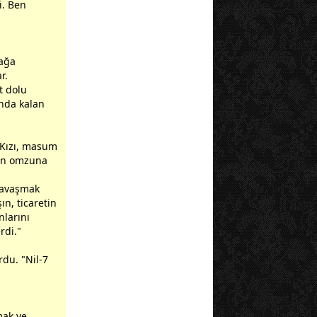
i. Ben
zağa
r.
t dolu
ında kalan
 Kızı, masum
nın omzuna
 Savaşmak
ın, ticaretin
nlarını
rdi."
rdu. "Nil-7
mak ve