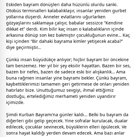
Eskiden
bayram
dönüşleri daha hüzünlü olurdu sanki.
Otobüs terminalleri kalabalıklaşır, insanlar yeniden
gurbet
yollarına düşerdi. Anneler evlatlarını uğurlarken
gözyaşlarını saklamaya çalışır,
baba
lar sessizce “Kendine
dikkat et” derdi. Kim bilir kaç insan o kalabalıkların içinde
arkasına dönüp son kez bakmıştır çocukluğunun evine… Kaç
kişi içinden “Bir dahaki
bayram
a kimler yetişecek acaba?”
diye geçirmiştir…
Çünkü insan büyüdükçe anlıyor; hiçbir
bayram
bir öncekine
tam benzemez. Her yıl bir şey eksilir hayattan. Bazen bir ses,
bazen bir nefes, bazen de sadece eski bir alışkanlık… Ama
buna rağmen insanlar yine
bayram
ı bekler. Çünkü
bayram
,
kaybettiklerimizi tamamen geri getirmese de onları yeniden
hatırlatır bize. Unuttuğumuz
sevgi
yi, ihmal ettiğimiz
dost
luğu, ertelediğimiz merhameti yeniden uyandırır
içimizde.
Şimdi Kurban Bayramı’na günler kaldı… Belki bu
bayram
da
diğerleri gibi gelip geçecek. Yine sofralar kurulacak, dualar
edilecek, çocuklar sevinecek, büyüklerin elleri öpülecek. Ve
sonra hayat kaldığı yerden devam edecek. Ama bazı anlar