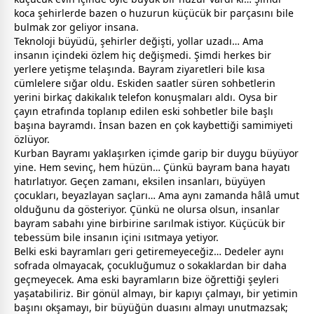
koca şehirlerde bazen o huzurun küçücük bir parçasını bile
bulmak zor geliyor insana.
Teknoloji büyüdü, şehirler değişti, yollar uzadı… Ama
insanın içindeki özlem hiç değişmedi. Şimdi herkes bir
yerlere yetişme telaşında. Bayram ziyaretleri bile kısa
cümlelere sığar oldu. Eskiden saatler süren sohbetlerin
yerini birkaç dakikalık telefon konuşmaları aldı. Oysa bir
çayın etrafında toplanıp edilen eski sohbetler bile başlı
başına
bayram
dı. İnsan bazen en çok kaybettiği samimiyeti
özlüyor.
Kurban Bayramı yaklaşırken içimde garip bir duygu büyüyor
yine. Hem sevinç, hem hüzün… Çünkü
bayram
bana hayatı
hatırlatıyor. Geçen
zaman
ı, eksilen insanları, büyüyen
çocukları,
beyaz
layan saçları… Ama aynı
zaman
da hâlâ umut
olduğunu da gösteriyor. Çünkü ne olursa olsun, insanlar
bayram
sabahı yine birbirine sarılmak istiyor. Küçücük bir
tebessüm bile insanın içini ısıtmaya yetiyor.
Belki eski
bayram
ları geri getiremeyeceğiz… Dedeler aynı
sofrada olmayacak, çocukluğumuz o sokaklardan bir daha
geçmeyecek. Ama eski
bayram
ların bize öğrettiği şeyleri
yaşatabiliriz. Bir gönül almayı, bir kapıyı çalmayı, bir yetimin
başını okşamayı, bir büyüğün duasını almayı unutmazsak;