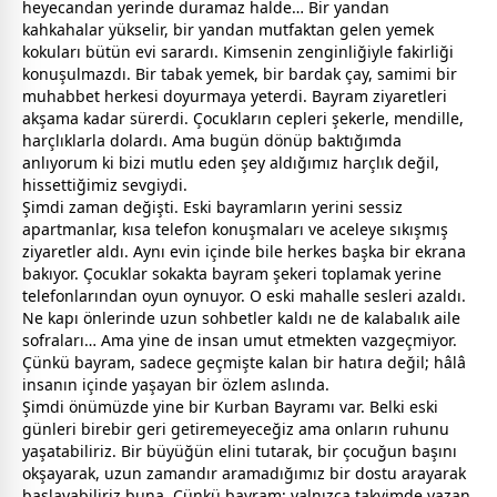
heyecandan yerinde duramaz halde… Bir yandan
kahkahalar yükselir, bir yandan mutfaktan gelen yemek
kokuları bütün evi sarardı. Kimsenin zenginliğiyle fakirliği
konuşulmazdı. Bir tabak yemek, bir bardak çay, samimi bir
muhabbet
herkesi doyurmaya yeterdi. Bayram ziyaretleri
akşama kadar sürerdi. Çocukların cepleri şekerle, mendille,
harçlıklarla dolardı. Ama bugün dönüp baktığımda
anlıyorum ki bizi mutlu eden şey aldığımız harçlık değil,
hissettiğimiz
sevgi
ydi.
Şimdi
zaman
değişti. Eski
bayram
ların yerini sessiz
apartmanlar, kısa telefon konuşmaları ve aceleye sıkışmış
ziyaretler aldı. Aynı evin içinde bile herkes başka bir ekrana
bakıyor. Çocuklar sokakta
bayram
şekeri toplamak yerine
telefonlarından oyun oynuyor. O eski mahalle sesleri azaldı.
Ne kapı önlerinde uzun sohbetler kaldı ne de kalabalık aile
sofraları… Ama yine de insan umut etmekten vazgeçmiyor.
Çünkü
bayram
, sadece geçmişte kalan bir hatıra değil; hâlâ
insanın içinde yaşayan bir özlem aslında.
Şimdi önümüzde yine bir Kurban Bayramı var. Belki eski
günleri birebir geri getiremeyeceğiz ama onların ruhunu
yaşatabiliriz. Bir büyüğün elini tutarak, bir çocuğun başını
okşayarak, uzun
zaman
dır aramadığımız bir
dost
u arayarak
başlayabiliriz buna. Çünkü
bayram
; yalnızca takvimde yazan