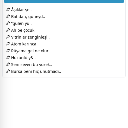
Âşıklar şe..
Batıdan, güneyd..
“gülen yü..
Ah be çocuk
Vitrinler zenginleşi..
Atom karınca
Rüyama gel ne olur
Hüzünlü y&..
Seni seven bu yürek..
Bursa beni hiç unutmadı..