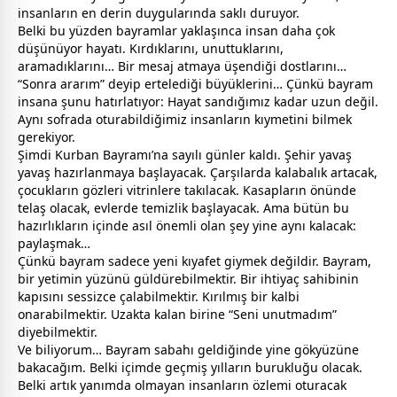
insanların en derin duygularında saklı duruyor.
Belki bu yüzden
bayram
lar yaklaşınca insan daha çok
düşünüyor hayatı. Kırdıklarını, unuttuklarını,
aramadıklarını… Bir mesaj atmaya üşendiği
dost
larını…
“Sonra ararım” deyip ertelediği büyüklerini… Çünkü
bayram
insana şunu hatırlatıyor: Hayat sandığımız kadar uzun değil.
Aynı sofrada oturabildiğimiz insanların kıymetini bilmek
gerekiyor.
Şimdi Kurban Bayramı’na sayılı günler kaldı. Şehir yavaş
yavaş hazırlanmaya başlayacak. Çarşılarda kalabalık artacak,
çocukların gözleri vitrinlere takılacak. Kasapların önünde
telaş olacak, evlerde temizlik başlayacak. Ama bütün bu
hazırlıkların içinde asıl önemli olan şey yine aynı kalacak:
paylaşmak…
Çünkü
bayram
sadece yeni kıyafet giymek değildir. Bayram,
bir yetimin yüzünü güldürebilmektir. Bir ihtiyaç sahibinin
kapısını sessizce çalabilmektir. Kırılmış bir kalbi
onarabilmektir. Uzakta kalan birine “Seni unutmadım”
diyebilmektir.
Ve biliyorum… Bayram sabahı geldiğinde yine gökyüzüne
bakacağım. Belki içimde geçmiş yılların burukluğu olacak.
Belki artık yanımda olmayan insanların özlemi oturacak