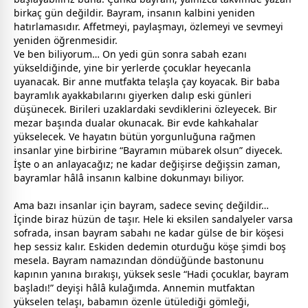
birkaç gün değildir. Bayram, insanın kalbini yeniden
hatırlamasıdır. Affetmeyi, paylaşmayı, özlemeyi ve sevmeyi
yeniden öğrenmesidir.
Ve ben biliyorum… On yedi gün sonra sabah ezanı
yükseldiğinde, yine bir yerlerde çocuklar heyecanla
uyanacak. Bir
anne
mutfakta telaşla çay koyacak. Bir
baba
bayram
lık ayakkabılarını giyerken dalıp eski günleri
düşünecek. Birileri uzaklardaki sevdiklerini özleyecek. Bir
mezar başında dualar okunacak. Bir evde kahkahalar
yükselecek. Ve hayatın bütün yorgunluğuna rağmen
insanlar yine birbirine “Bayramın mübarek olsun” diyecek.
İşte o an anlayacağız; ne kadar değişirse değişsin
zaman
,
bayram
lar hâlâ insanın kalbine dokunmayı biliyor.
Ama bazı insanlar için
bayram
, sadece sevinç değildir…
İçinde biraz hüzün de taşır. Hele ki eksilen sandalyeler varsa
sofrada, insan
bayram
sabahı ne kadar gülse de bir köşesi
hep sessiz kalır. Eskiden dedemin oturduğu köşe şimdi boş
mesela. Bayram namazından döndüğünde bastonunu
kapının yanına bırakışı, yüksek sesle “Hadi çocuklar,
bayram
başladı!” deyişi hâlâ kulağımda. Annemin mutfaktan
yükselen telaşı,
baba
mın özenle ütülediği gömleği,