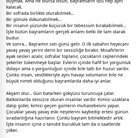
duymak. Ama ne olursa olsun,
bayram
ların özü hep aynı
kalacak.
Bir sofrada birlikte oturabilmek…
Bir gönüle dokunabilmek…
Bir insanın yüzünde küçücük bir tebessüm bırakabilmek…
İşte bütün
bayram
ların gerçek anlamı belki de tam olarak
budur.
Ve sonra… Bayramın son günü gelir. O ilk sabahın heyecanı
yavaş yavaş yerini derin bir sessizliğe bırakır. Misafirlerin
ayak sesleri azalır, sofralar toplanır, çocukların ceplerindeki
şekerler tükenmeye başlar. Evlerin içinde hafif bir yorgunluk
dolaşır ama o yorgunluğun içinde bile tatlı bir huzur vardır.
Çünkü insan, sevdikleriyle aynı havayı solumanın bile ne
büyük nimet olduğunu
bayram
larda daha iyi anlar.
Akşam olur… Gün batarken gökyüzü turuncuya çalar.
Balkonlarda sessizce oturan insanlar vardır. Kimisi uzaklara
dalıp gider, kimisi geçen günlerin muhasebesini yapar.
Çocuklar yavaş yavaş eski neşelerini kaybedip ertesi günün
sıradanlığına hazırlanır. Çünkü
bayram
bitmektedir artık.
İşte insanın içine o tanıdık burukluk tam da o saatlerde
çöker.