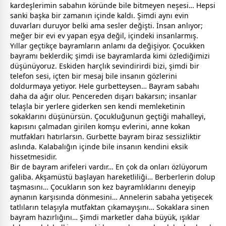
kardeşlerimin sabahın köründe bile bitmeyen neşesi… Hepsi
sanki başka bir
zaman
ın içinde kaldı. Şimdi aynı evin
duvarları duruyor belki ama sesler değişti. İnsan anlıyor;
meğer bir evi ev yapan eşya değil, içindeki insanlarmış.
Yıllar geçtikçe
bayram
ların anlamı da değişiyor. Çocukken
bayram
ı beklerdik; şimdi ise
bayram
larda kimi özlediğimizi
düşünüyoruz. Eskiden harçlık sevindirirdi bizi, şimdi bir
telefon sesi, içten bir mesaj bile insanın gözlerini
doldurmaya yetiyor. Hele
gurbet
teysen… Bayram sabahı
daha da ağır olur. Pencereden dışarı bakarsın; insanlar
telaşla bir yerlere giderken sen kendi memleketinin
sokaklarını düşünürsün. Çocukluğunun geçtiği mahalleyi,
kapısını çalmadan girilen komşu evlerini,
anne
kokan
mutfakları hatırlarsın. Gurbette
bayram
biraz sessizliktir
aslında. Kalabalığın içinde bile insanın kendini eksik
hissetmesidir.
Bir de
bayram
arifeleri vardır… En çok da onları özlüyorum
galiba. Akşamüstü başlayan hareketliliği… Berberlerin dolup
taşmasını… Çocukların son kez
bayram
lıklarını deneyip
aynanın karşısında dönmesini… Annelerin sabaha yetişecek
tatlıların telaşıyla mutfaktan çıkamayışını… Sokaklara sinen
bayram
hazırlığını… Şimdi marketler daha büyük, ışıklar