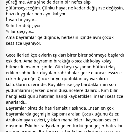
yüreğime. Ama yine de derin bir nefes alıp
gülümseyeceğim. Çünkü hayat ne kadar değişirse değişsin,
bazı duygular hep aynı kalıyor.
İnsan büyüyor…
Şehirler değişiyor…
Yıllar geçiyor…
Ama
bayram
lar geldiğinde, herkesin içinde aynı çocuk
sessizce uyanıyor.
Gece ilerledikçe evlerin ışıkları birer birer sönmeye başlardı
eskiden. Ama
bayram
ın bıraktığı o sıcaklık kolay kolay
bitmezdi insanın içinde. Gün boyu yaşanan bütün telaş,
edilen sohbetler, duyulan kahkahalar
gece
olunca sessizce
çökerdi yüreğe. Çocuklar yorgunluktan uyuyakalırdı
koltukların üzerinde. Büyükler ise çay bardaklarının son
yudumlarını içerken derin düşüncelere dalardı. Kim bilir
hangi eski günü hatırlar, hangi kaybettikleri insanı sessizce
anarlardı…
Bayramlar biraz da hatırlamaktır aslında. İnsan en çok
bayram
larda geçmişin kapısını aralar. Çocukluğunu özler.
Artık olmayan evleri, yıkılan mahalleleri, kaybolan sesleri
düşünür. Eski bir radyodan gelen türkü gibi geçer hatıralar
insanın içinden. Bir kapı sesi, bir kolonya kokusu, uzaktan