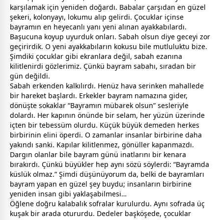
karşılamak için yeniden doğardı. Babalar çarşıdan en güzel
şekeri, kolonyayı, lokumu alıp gelirdi. Çocuklar içinse
bayram
ın en heyecanlı yanı yeni alınan ayakkabılardı.
Başucuna koyup uyurduk onları. Sabah olsun diye
gece
yi zor
geçirirdik. O yeni ayakkabıların kokusu bile mutluluktu bize.
Şimdiki çocuklar gibi ekranlara değil, sabah ezanına
kilitlenirdi gözlerimiz. Çünkü
bayram
sabahı, sıradan bir
gün değildi.
Sabah erkenden kalkılırdı. Henüz hava serinken mahallede
bir hareket başlardı. Erkekler
bayram
namazına gider,
dönüşte sokaklar “Bayramın mübarek olsun” sesleriyle
dolardı. Her kapının önünde bir selam, her yüzün üzerinde
içten bir tebessüm olurdu. Küçük büyük demeden herkes
birbirinin elini öperdi. O
zaman
lar insanlar birbirine daha
yakındı sanki. Kapılar kilitlenmez, gönüller kapanmazdı.
Dargın olanlar bile
bayram
günü inatlarını bir kenara
bırakırdı. Çünkü büyükler hep aynı sözü söylerdi: “Bayramda
küslük olmaz.” Şimdi düşünüyorum da, belki de
bayram
ları
bayram
yapan en güzel şey buydu; insanların birbirine
yeniden insan gibi yaklaşabilmesi…
Öğlene doğru kalabalık sofralar kurulurdu. Aynı sofrada üç
kuşak bir arada otururdu. Dedeler başköşede, çocuklar