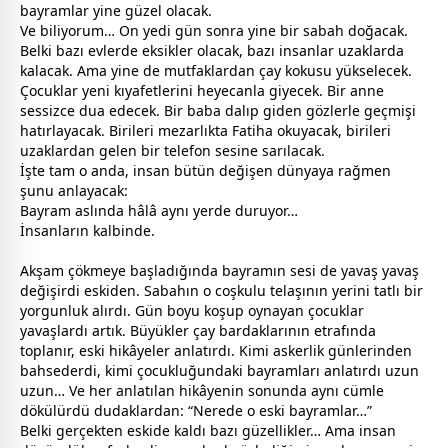
bayram
lar yine güzel olacak.
Ve biliyorum… On yedi gün sonra yine bir sabah doğacak.
Belki bazı evlerde eksikler olacak, bazı insanlar uzaklarda
kalacak. Ama yine de mutfaklardan çay kokusu yükselecek.
Çocuklar yeni kıyafetlerini heyecanla giyecek. Bir
anne
sessizce dua edecek. Bir
baba
dalıp giden gözlerle geçmişi
hatırlayacak. Birileri mezarlıkta Fatiha okuyacak, birileri
uzaklardan gelen bir telefon sesine sarılacak.
İşte tam o anda, insan bütün değişen dünyaya rağmen
şunu anlayacak:
Bayram aslında hâlâ aynı yerde duruyor…
İnsanların kalbinde.
Akşam çökmeye başladığında
bayram
ın sesi de yavaş yavaş
değişirdi eskiden. Sabahın o coşkulu telaşının yerini tatlı bir
yorgunluk alırdı. Gün boyu koşup oynayan çocuklar
yavaşlardı artık. Büyükler çay bardaklarının etrafında
toplanır, eski hikâyeler anlatırdı. Kimi askerlik günlerinden
bahsederdi, kimi çocukluğundaki
bayram
ları anlatırdı uzun
uzun… Ve her anlatılan hikâyenin sonunda aynı cümle
dökülürdü dudaklardan: “Nerede o eski
bayram
lar…”
Belki gerçekten eskide kaldı bazı güzellikler… Ama insan