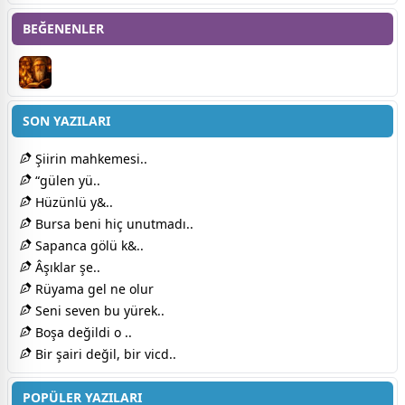
BEĞENENLER
SON YAZILARI
Şiirin mahkemesi..
“gülen yü..
Hüzünlü y&..
Bursa beni hiç unutmadı..
Sapanca gölü k&..
Âşıklar şe..
Rüyama gel ne olur
Seni seven bu yürek..
Boşa değildi o ..
Bir şairi değil, bir vicd..
POPÜLER YAZILARI