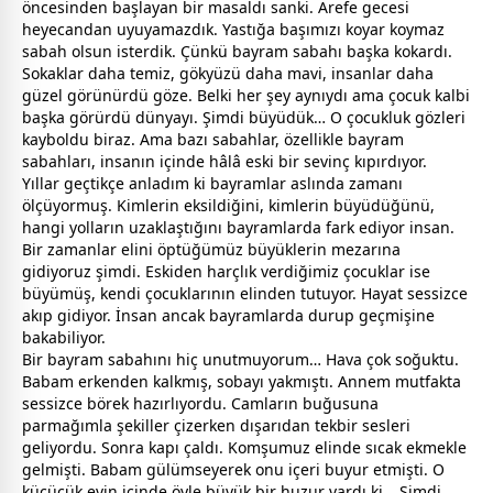
öncesinden başlayan bir masaldı sanki. Arefe
gece
si
heyecandan uyuyamazdık. Yastığa başımızı koyar koymaz
sabah olsun isterdik. Çünkü
bayram
sabahı başka kokardı.
Sokaklar daha temiz, gökyüzü daha
mavi
, insanlar daha
güzel görünürdü göze. Belki her şey aynıydı ama çocuk kalbi
başka görürdü dünyayı. Şimdi büyüdük… O çocukluk gözleri
kayboldu biraz. Ama bazı sabahlar, özellikle
bayram
sabahları, insanın içinde hâlâ eski bir sevinç kıpırdıyor.
Yıllar geçtikçe anladım ki
bayram
lar aslında
zaman
ı
ölçüyormuş. Kimlerin eksildiğini, kimlerin büyüdüğünü,
hangi yolların uzaklaştığını
bayram
larda fark ediyor insan.
Bir
zaman
lar elini öptüğümüz büyüklerin mezarına
gidiyoruz şimdi. Eskiden harçlık verdiğimiz çocuklar ise
büyümüş, kendi çocuklarının elinden tutuyor. Hayat sessizce
akıp gidiyor. İnsan ancak
bayram
larda durup geçmişine
bakabiliyor.
Bir
bayram
sabahını hiç unutmuyorum… Hava çok soğuktu.
Babam erkenden kalkmış, sobayı yakmıştı. Annem mutfakta
sessizce börek hazırlıyordu. Camların buğusuna
parmağımla şekiller çizerken dışarıdan tekbir sesleri
geliyordu. Sonra kapı çaldı. Komşumuz elinde sıcak
ekmek
le
gelmişti. Babam gülümseyerek onu içeri buyur etmişti. O
küçücük evin içinde öyle büyük bir huzur vardı ki… Şimdi