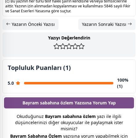
(c) Bu yazının her türlü telif hakkı şairin kendisine ve/veya temsilcilerine
aittir. Yazının izin alınmadan kopyalanması ve kullanılması 5846 sayılı Fikir
ve Sanat Eserleri Yasasına göre suçtur.
Yazarın Önceki Yazısı
Yazarın Sonraki Yazısı
Yazıyı Değerlendirin
Topluluk Puanları (1)
100%
5.0
(1)
Bayram sabahına özlem Yazısına
Yorum Yap
Okuduğunuz
Bayram sabahına özlem
yazı ile ilgili
düşüncelerinizi diğer okuyucular ile paylaşmak ister
misiniz?
Bayram Sabahına Özlem
yazısına yorum yapabilmek için