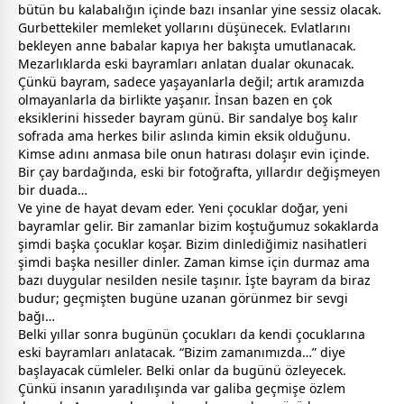
bütün bu kalabalığın içinde bazı insanlar yine sessiz olacak.
Gurbettekiler memleket yollarını düşünecek. Evlatlarını
bekleyen
anne
baba
lar kapıya her bakışta umutlanacak.
Mezarlıklarda eski
bayram
ları anlatan dualar okunacak.
Çünkü
bayram
, sadece yaşayanlarla değil; artık aramızda
olmayanlarla da birlikte yaşanır. İnsan bazen en çok
eksiklerini hisseder
bayram
günü. Bir sandalye boş kalır
sofrada ama herkes bilir aslında kimin eksik olduğunu.
Kimse adını anmasa bile onun hatırası dolaşır evin içinde.
Bir çay bardağında, eski bir fotoğrafta, yıllardır değişmeyen
bir duada…
Ve yine de hayat devam eder. Yeni çocuklar doğar, yeni
bayram
lar gelir. Bir
zaman
lar bizim koştuğumuz sokaklarda
şimdi başka çocuklar koşar. Bizim dinlediğimiz nasihatleri
şimdi başka nesiller dinler. Zaman kimse için durmaz ama
bazı duygular nesilden nesile taşınır. İşte
bayram
da biraz
budur; geçmişten bugüne uzanan görünmez bir
sevgi
bağı…
Belki yıllar sonra bugünün çocukları da kendi çocuklarına
eski
bayram
ları anlatacak. “Bizim
zaman
ımızda…” diye
başlayacak cümleler. Belki onlar da bugünü özleyecek.
Çünkü insanın yaradılışında var galiba geçmişe özlem