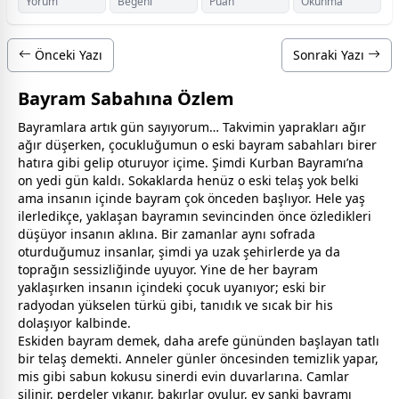
Yorum
Beğeni
Puan
Okunma
Önceki Yazı
Sonraki Yazı
Bayram Sabahına Özlem
Bayramlara artık gün sayıyorum… Takvimin yaprakları ağır
ağır düşerken, çocukluğumun o eski
bayram
sabahları birer
hatıra gibi gelip oturuyor içime. Şimdi Kurban Bayramı’na
on yedi gün kaldı. Sokaklarda henüz o eski telaş yok belki
ama insanın içinde
bayram
çok önceden başlıyor. Hele yaş
ilerledikçe, yaklaşan
bayram
ın sevincinden önce özledikleri
düşüyor insanın aklına. Bir
zaman
lar aynı sofrada
oturduğumuz insanlar, şimdi ya uzak şehirlerde ya da
toprağın sessizliğinde uyuyor. Yine de her
bayram
yaklaşırken insanın içindeki çocuk uyanıyor; eski bir
radyodan yükselen türkü gibi, tanıdık ve sıcak bir his
dolaşıyor kalbinde.
Eskiden
bayram
demek, daha arefe gününden başlayan tatlı
bir telaş demekti. Anneler günler öncesinden temizlik yapar,
mis gibi sabun kokusu sinerdi evin duvarlarına. Camlar
silinir, perdeler yıkanır, bakırlar ovulur, ev sanki
bayram
ı