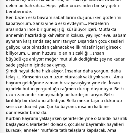
gelen bir kahkaha… Hepsi yıllar öncesinden bir şey getirir
beraberinde.
Ben bazen eski
bayram
sabahlarını düşünürken gözlerimi
kapatıyorum. Sanki yine o eski evdeyim… Perdelerin
arasından ince bir güneş ışığı süzülüyor içeri. Mutfakta
anne
min hazırladığı kahvaltının kokusu yayılıyor eve. Babam
aynanın karşısında saçlarını tarıyor. Dışarıdan çocuk sesleri
geliyor. Kapı birazdan çalınacak ve ilk misafir içeri girecek
biliyorum. O anın huzuru, o anın sıcaklığı… İnsan
büyüdükçe anlıyor; meğer mutluluk dediğimiz şey ne kadar
sade şeylerin içinde saklıymış.
Şimdi hayat daha hızlı akıyor. İnsanlar daha yorgun, daha
telaşlı… Kimsenin uzun uzun oturacak vakti yok sanki. Ama
bayram
geldiğinde
zaman
biraz yavaşlıyor yine de. İnsan
içindeki bütün yorgunluğa rağmen durup düşünüyor. Belki
uzun
zaman
dır konuşmadığı bir kardeşini arıyor. Belki
kırıldığı bir
dost
unu affediyor. Belki mezar taşına dokunup
sessizce dua ediyor. Çünkü
bayram
, insanın kalbine
dönmesidir biraz da.
Kurban Bayramı yaklaşırken şehirlerde yine o tanıdık hazırlık
başlayacak. Marketler dolacak, çocuklar
bayram
lık hayalleri
kuracak,
anne
ler mutfakta tatlı telaşlara kapılacak. Ama