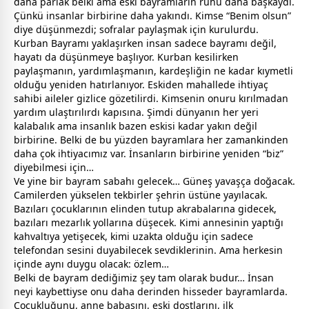
daha parlak belki ama eski
bayram
ların ruhu daha başkaydı.
Çünkü insanlar birbirine daha yakındı. Kimse “Benim olsun”
diye düşünmezdi; sofralar paylaşmak için kurulurdu.
Kurban Bayramı yaklaşırken insan sadece
bayram
ı değil,
hayatı da düşünmeye başlıyor. Kurban kesilirken
paylaşmanın, yardımlaşmanın, kardeşliğin ne kadar kıymetli
olduğu yeniden hatırlanıyor. Eskiden mahallede ihtiyaç
sahibi aileler gizlice gözetilirdi. Kimsenin onuru kırılmadan
yardım ulaştırılırdı kapısına. Şimdi dünyanın her yeri
kalabalık ama insanlık bazen eskisi kadar yakın değil
birbirine. Belki de bu yüzden
bayram
lara her
zaman
kinden
daha çok ihtiyacımız var. İnsanların birbirine yeniden “biz”
diyebilmesi için…
Ve yine bir
bayram
sabahı gelecek… Güneş yavaşça doğacak.
Camilerden yükselen tekbirler şehrin üstüne yayılacak.
Bazıları çocuklarının elinden tutup akrabalarına gidecek,
bazıları mezarlık yollarına düşecek. Kimi
anne
sinin yaptığı
kahvaltıya yetişecek, kimi uzakta olduğu için sadece
telefondan sesini duyabilecek sevdiklerinin. Ama herkesin
içinde aynı duygu olacak: özlem…
Belki de
bayram
dediğimiz şey tam olarak budur… İnsan
neyi kaybettiyse onu daha derinden hisseder
bayram
larda.
Çocukluğunu,
anne
baba
sını, eski
dost
larını, ilk