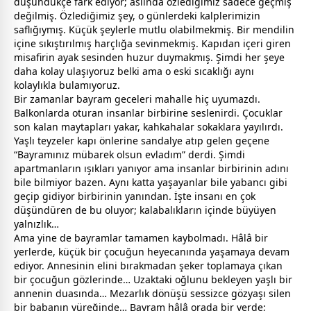
düşündükçe fark ediyor; aslında özlediğimiz sadece geçmiş
değilmiş. Özlediğimiz şey, o günlerdeki kalplerimizin
saflığıymış. Küçük şeylerle mutlu olabilmekmiş. Bir mendilin
içine sıkıştırılmış harçlığa sevinmekmiş. Kapıdan içeri giren
misafirin ayak sesinden huzur duymakmış. Şimdi her şeye
daha kolay ulaşıyoruz belki ama o eski sıcaklığı aynı
kolaylıkla bulamıyoruz.
Bir
zaman
lar
bayram
gece
leri mahalle hiç uyumazdı.
Balkonlarda oturan insanlar birbirine seslenirdi. Çocuklar
son kalan maytapları yakar, kahkahalar sokaklara yayılırdı.
Yaşlı teyzeler kapı önlerine sandalye atıp gelen geçene
“Bayramınız mübarek olsun evladım” derdi. Şimdi
apartmanların ışıkları yanıyor ama insanlar birbirinin adını
bile bilmiyor bazen. Aynı katta yaşayanlar bile yabancı gibi
geçip gidiyor birbirinin yanından. İşte insanı en çok
düşündüren de bu oluyor; kalabalıkların içinde büyüyen
yalnızlık…
Ama yine de
bayram
lar tamamen kaybolmadı. Hâlâ bir
yerlerde, küçük bir çocuğun heyecanında yaşamaya devam
ediyor. Annesinin elini bırakmadan şeker toplamaya çıkan
bir çocuğun gözlerinde… Uzaktaki oğlunu bekleyen yaşlı bir
anne
nin duasında… Mezarlık dönüşü sessizce gözyaşı silen
bir
baba
nın yüreğinde… Bayram hâlâ orada bir yerde;