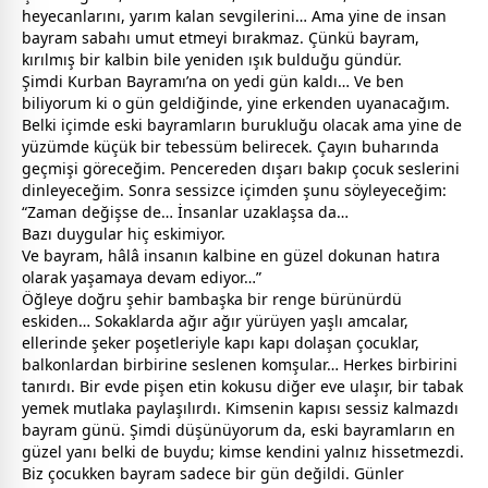
heyecanlarını, yarım kalan
sevgi
lerini… Ama yine de insan
bayram
sabahı umut etmeyi bırakmaz. Çünkü
bayram
,
kırılmış bir kalbin bile yeniden ışık bulduğu gündür.
Şimdi Kurban Bayramı’na on yedi gün kaldı… Ve ben
biliyorum ki o gün geldiğinde, yine erkenden uyanacağım.
Belki içimde eski
bayram
ların burukluğu olacak ama yine de
yüzümde küçük bir tebessüm belirecek. Çayın buharında
geçmişi göreceğim. Pencereden dışarı bakıp çocuk seslerini
dinleyeceğim. Sonra sessizce içimden şunu söyleyeceğim:
“Zaman değişse de… İnsanlar uzaklaşsa da…
Bazı duygular hiç eskimiyor.
Ve
bayram
, hâlâ insanın kalbine en güzel dokunan hatıra
olarak yaşamaya devam ediyor…”
Öğleye doğru şehir bambaşka bir renge bürünürdü
eskiden… Sokaklarda ağır ağır yürüyen yaşlı amcalar,
ellerinde şeker poşetleriyle kapı kapı dolaşan çocuklar,
balkonlardan birbirine seslenen komşular… Herkes birbirini
tanırdı. Bir evde pişen etin kokusu diğer eve ulaşır, bir tabak
yemek mutlaka paylaşılırdı. Kimsenin kapısı sessiz kalmazdı
bayram
günü. Şimdi düşünüyorum da, eski
bayram
ların en
güzel yanı belki de buydu; kimse kendini yalnız hissetmezdi.
Biz çocukken
bayram
sadece bir gün değildi. Günler