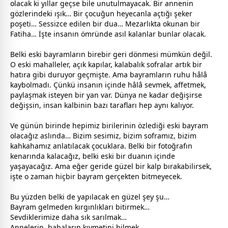
olacak ki yıllar geçse bile unutulmayacak. Bir
anne
nin
gözlerindeki ışık… Bir çocuğun heyecanla açtığı şeker
poşeti… Sessizce edilen bir dua… Mezarlıkta okunan bir
Fatiha… İşte insanın ömründe asıl kalanlar bunlar olacak.
Belki eski
bayram
ların birebir geri dönmesi mümkün değil.
O eski mahalleler, açık kapılar, kalabalık sofralar artık bir
hatıra gibi duruyor geçmişte. Ama
bayram
ların ruhu hâlâ
kaybolmadı. Çünkü insanın içinde hâlâ sevmek, affetmek,
paylaşmak isteyen bir yan var. Dünya ne kadar değişirse
değişsin, insan kalbinin bazı tarafları hep aynı kalıyor.
Ve günün birinde hepimiz birilerinin özlediği eski
bayram
olacağız aslında… Bizim sesimiz, bizim soframız, bizim
kahkahamız anlatılacak çocuklara. Belki bir fotoğrafın
kenarında kalacağız, belki eski bir duanın içinde
yaşayacağız. Ama eğer geride güzel bir kalp bırakabilirsek,
işte o
zaman
hiçbir
bayram
gerçekten bitmeyecek.
Bu yüzden belki de yapılacak en güzel şey şu…
Bayram gelmeden kırgınlıkları bitirmek…
Sevdiklerimize daha sık sarılmak…
Annelerin,
baba
ların kıymetini bilmek…