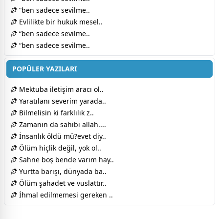
“ben sadece sevilme..
Evlilikte bir hukuk mesel..
“ben sadece sevilme..
“ben sadece sevilme..
POPÜLER YAZILARI
Mektuba iletişim aracı ol..
Yaratılanı severim yarada..
Bilmelisin ki farklılık z..
Zamanın da sahibi allah....
İnsanlık öldü mü?evet diy..
Ölüm hiçlik değil, yok ol..
Sahne boş bende varım hay..
Yurtta barışı, dünyada ba..
Ölüm şahadet ve vuslattır..
İhmal edilmemesi gereken ..