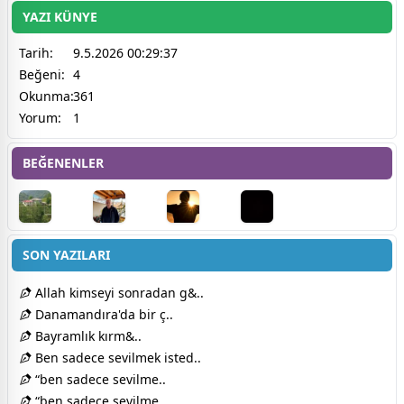
YAZI KÜNYE
Tarih:
9.5.2026 00:29:37
Beğeni:
4
Okunma:
361
Yorum:
1
BEĞENENLER
SON YAZILARI
Allah kimseyi sonradan g&..
Danamandıra'da bir ç..
Bayramlık kırm&..
Ben sadece sevilmek isted..
“ben sadece sevilme..
“ben sadece sevilme..