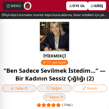
MENÜ
ÜYE OL
GİRİŞ
e menu
Aşk köprü kurmaktır. insanlar köprü kuracaklarına, duvar ördükleri için yalnız kalırlar. newton
İYİEKMEKÇİ
171 yazı kayıtlı
“Ben Sadece Sevilmek İstedim…” —
Bir Kadının Sessiz Çığlığı (2)
Takip Et
Beğen
Yorum
Rapor Et
( 3 kişi )