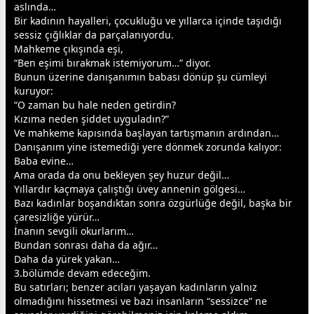
aslında…
Bir kadının hayalleri, çocukluğu ve yıllarca içinde taşıdığı
sessiz çığlıklar da parçalanıyordu.
Mahkeme çıkışında eşi,
“Ben eşimi bırakmak istemiyorum…” diyor.
Bunun üzerine danışanımın
baba
sı dönüp şu cümleyi
kuruyor:
“O
zaman
bu hale neden getirdin?
Kızıma neden şiddet uyguladın?”
Ve mahkeme kapısında başlayan tartışmanın ardından…
Danışanım yine istemediği yere dönmek zorunda kalıyor:
Baba evine…
Ama orada da onu bekleyen şey huzur değil…
Yıllardır kaçmaya çalıştığı üvey
anne
nin gölgesi…
Bazı kadınlar boşandıktan sonra özgürlüğe değil, başka bir
çaresizliğe yürür…
İnanın
sevgi
li okurlarım…
Bundan sonrası daha da ağır…
Daha da yürek yakan…
3.bölümde devam edeceğim.
Bu satırları; benzer acıları yaşayan kadınların yalnız
olmadığını hissetmesi ve bazı insanların “sessizce” ne