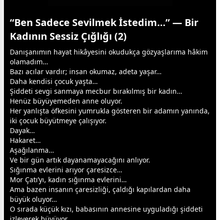
“Ben Sadece Sevilmek İstedim…” — Bir
Kadının Sessiz Çığlığı (2)
Danışanımın hayat hikâyesini okudukça gözyaşlarıma hâkim
olamadım…
Bazı acılar vardır; insan okumaz, adeta yaşar…
Daha kendisi çocuk yaşta…
Şiddeti
sevgi
sanmaya mecbur bırakılmış bir kadın…
Henüz büyüyemeden
anne
oluyor.
Her yanlışta öfkesini yumrukla gösteren bir adamın yanında,
iki çocuk büyütmeye çalışıyor.
Dayak…
Hakaret…
Aşağılanma…
Ve bir gün artık dayanamayacağını anlıyor.
Sığınma evlerini arıyor çaresizce…
Mor Çatı’yı, kadın sığınma evlerini…
Ama bazen insanın çaresizliği, çaldığı kapılardan daha
büyük oluyor…
O sırada küçük kızı,
baba
sının
anne
sine uyguladığı şiddeti
izleyerek büyüyor.