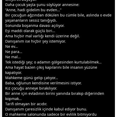
Daha çocuk yaşta şunu söylüyor
anne
sine:
“Anne, hadi gidelim bu evden…”
Bir çocuğun ağzından dökülen bu cümle bile, aslında o evde
yaşananların sessiz tanığıydı.
Sonunda boşanma davası açılıyor.
Eşi maddi olarak güçlü biri…
Ama hiçbir mal varlığı kendi üzerine değil.
Danışanım ise hiçbir şey istemiyor.
Ne ev…
Ne para…
Ne mal…
Tek istediği şey; o adamın gölgesinden kurtulabilmek…
Ama hayat bazen çıkış kapılarını bile insanın yüzüne
kapatıyor.
Mahkeme günü gelip çatıyor…
Baba, oğlunun kendisine verilmesini istiyor.
Kız çocuğu
anne
ye bırakılıyor.
Bir
anne
için evladının birini yanında bırakıp diğerinden
kopmak…
Tarifi olmayan bir acıdır.
Danışanım çaresizlik içinde kabul ediyor bunu.
O mahkeme salonunda sadece bir evlilik bitmiyordu