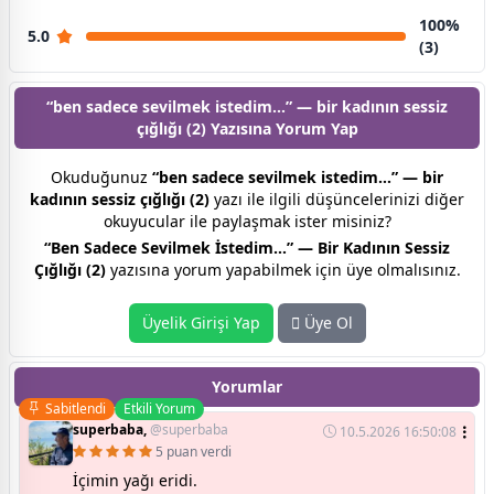
100%
5.0
(3)
“ben sadece sevilmek istedim…” — bir kadının sessiz
çığlığı (2) Yazısına
Yorum Yap
Okuduğunuz
“ben sadece sevilmek istedim…” — bir
kadının sessiz çığlığı (2)
yazı ile ilgili düşüncelerinizi diğer
okuyucular ile paylaşmak ister misiniz?
“Ben Sadece Sevilmek İstedim…” — Bir Kadının Sessiz
Çığlığı (2)
yazısına yorum yapabilmek için üye olmalısınız.
Üyelik Girişi Yap
Üye Ol
Yorumlar
Sabitlendi
Etkili Yorum
superbaba,
@superbaba
10.5.2026 16:50:08
5 puan verdi
İçimin yağı eridi.