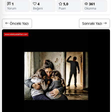
1
4
5,0
361
Yorum
Beğeni
Puan
Okunma
Önceki Yazı
Sonraki Yazı