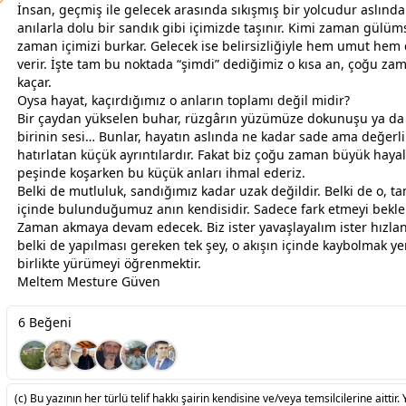
İnsan, geçmiş ile gelecek arasında sıkışmış bir yolcudur aslında
anılarla dolu bir sandık gibi içimizde taşınır. Kimi
zaman
gülümse
zaman
içimizi burkar. Gelecek ise belirsizliğiyle hem umut hem
verir. İşte tam bu noktada “şimdi” dediğimiz o kısa an, çoğu
zam
kaçar.
Oysa hayat, kaçırdığımız o anların toplamı değil midir?
Bir çaydan yükselen buhar, rüzgârın yüzümüze dokunuşu ya da
birinin sesi… Bunlar, hayatın aslında ne kadar sade ama değerl
hatırlatan küçük ayrıntılardır. Fakat biz çoğu
zaman
büyük hayal
peşinde koşarken bu küçük anları ihmal ederiz.
Belki de mutluluk, sandığımız kadar uzak değildir. Belki de o, t
içinde bulunduğumuz anın kendisidir. Sadece fark etmeyi bekle
Zaman akmaya devam edecek. Biz ister yavaşlayalım ister hızl
belki de yapılması gereken tek şey, o akışın içinde kaybolmak ye
birlikte yürümeyi öğrenmektir.
Meltem Mesture Güven
6 Beğeni
(c) Bu yazının her türlü telif hakkı şairin kendisine ve/veya temsilcilerine aittir. 