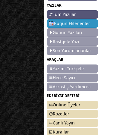
YAZILAR
Tüm Yazılar
Bugün Eklenenler
Günün Yazıları
Rastgele Yazı
Son Yorumlananlar
ARAÇLAR
Yazımı Türkçele
Hece Sayıcı
Akrostiş Yardımcısı
EDEBİYAT DEFTERİ
Online Üyeler
Rozetler
Canlı Yayın
Kurallar