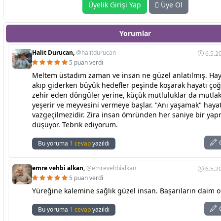
Üyelik Girişi Yap
Üye Ol
Yorumlar
Halit Durucan,
@halitdurucan
6.5.2
5 puan verdi
Meltem üstadım zaman ve insan ne güzel anlatılmış. Hay
akıp giderken büyük hedefler peşinde koşarak hayatı ç
zehir eden döngüler yerine, küçük mutluluklar da mutla
yeşerir ve meyvesini vermeye başlar. "Anı yaşamak" haya
vazgeçilmezidir. Zira insan ömründen her saniye bir yap
düşüyor. Tebrik ediyorum.
C
Bu yoruma
1 cevap
yazıldı
emre vehbi alkan,
@emrevehbialkan
6.5.2
5 puan verdi
Yüreğine kalemine sağlık güzel insan. Başarıların daim ol
C
Bu yoruma
1 cevap
yazıldı