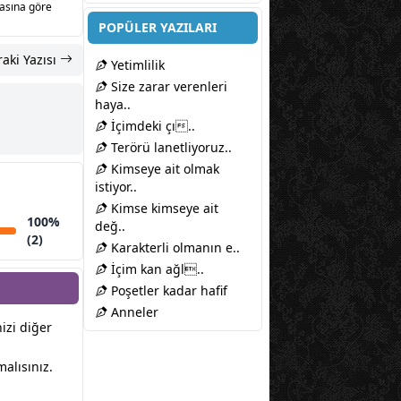
sasına göre
POPÜLER YAZILARI
aki Yazısı
Yetimlilik
Size zarar verenleri
haya..
İçimdeki çı..
Terörü lanetliyoruz..
Kimseye ait olmak
istiyor..
Kimse kimseye ait
100%
değ..
(2)
Karakterli olmanın e..
İçim kan ağl..
Poşetler kadar hafif
Anneler
nizi diğer
alısınız.