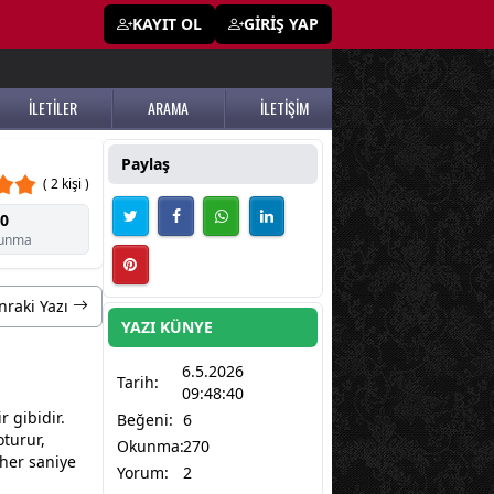
KAYIT OL
GİRİŞ YAP
İLETİLER
ARAMA
İLETİŞİM
Paylaş
( 2 kişi )
0
unma
nraki Yazı
YAZI KÜNYE
6.5.2026
Tarih:
09:48:40
 gibidir.
Beğeni:
6
oturur,
Okunma:
270
 her saniye
Yorum:
2