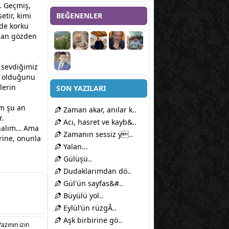
. Geçmiş,
tir, kimi
BEĞENENLER
 de korku
an
gözden
 sevdiğimiz
i olduğunu
lerin
SON YAZILARI
am şu an
Zaman akar, anılar k..
r.
Acı, hasret ve kayb&..
analım… Ama
Zamanın sessiz y..
rine, onunla
Yalan...
Gülüşü..
Dudaklarımdan dö..
Gül'ün sayfas&#..
Büyülü yol..
Eylül’ün rüzgÂ..
Aşk birbirine gö..
Yazının izin