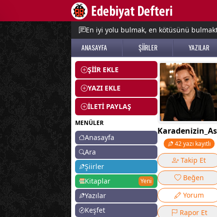
e menu
En iyi yolu bulmak, en kötüsünü bulmak
ANASAYFA
ŞİİRLER
YAZILAR
ŞİİR EKLE
YAZI EKLE
İLETİ PAYLAŞ
MENÜLER
Karadenizin_Asi
Anasayfa
42 yazı kayıtlı
Ara
Takip Et
Şiirler
Beğen
Kitaplar
Yeni
Yorum
Yazılar
Keşfet
Rapor Et