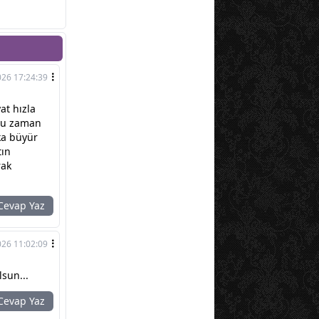
026 17:24:39
at hızla
oğu zaman
ka büyür
tın
rak
evap Yaz
026 11:02:09
sun...
evap Yaz