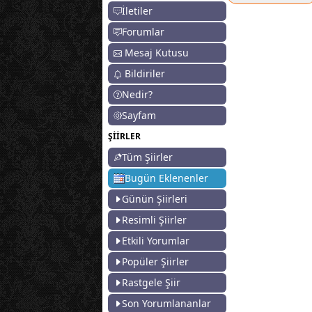
İletiler
Forumlar
Mesaj Kutusu
Bildiriler
Nedir?
Sayfam
ŞİİRLER
Tüm Şiirler
Bugün Eklenenler
Günün Şiirleri
Resimli Şiirler
Etkili Yorumlar
Popüler Şiirler
Rastgele Şiir
Son Yorumlananlar