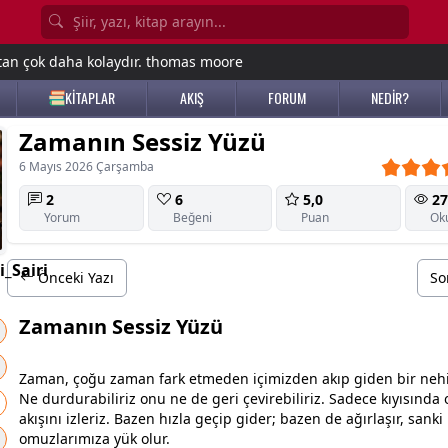
tan çok daha kolaydır. thomas moore
KİTAPLAR
AKIŞ
FORUM
NEDİR?
Zamanın Sessiz Yüzü
6 Mayıs 2026 Çarşamba
2
6
5,0
27
Yorum
Beğeni
Puan
Ok
_Sairi
Önceki Yazı
So
Zamanın Sessiz Yüzü
Zaman, çoğu
zaman
fark etmeden içimizden akıp giden bir nehir
Ne durdurabiliriz onu ne de geri çevirebiliriz. Sadece kıyısında 
akışını izleriz. Bazen hızla geçip gider; bazen de ağırlaşır, sanki
omuzlarımıza yük olur.