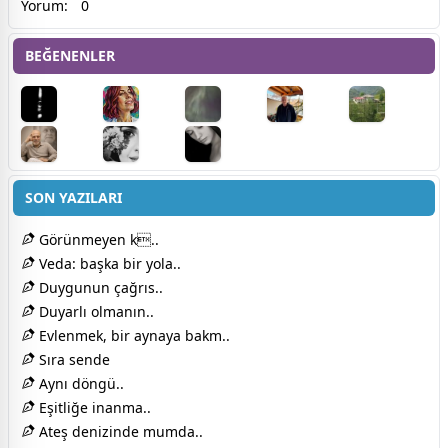
Yorum:
0
BEĞENENLER
SON YAZILARI
Görünmeyen k..
Veda: başka bir yola..
Duygunun çağrıs..
Duyarlı olmanın..
Evlenmek, bir aynaya bakm..
Sıra sende
Aynı döngü..
Eşitliğe inanma..
Ateş denizinde mumda..