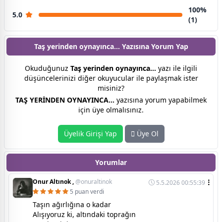
100%
5.0
(1)
Taş yerinden oynayınca… Yazısına
Yorum Yap
Okuduğunuz
Taş yerinden oynayınca…
yazı ile ilgili
düşüncelerinizi diğer okuyucular ile paylaşmak ister
misiniz?
TAŞ YERİNDEN OYNAYINCA…
yazısına yorum yapabilmek
için üye olmalısınız.
Üyelik Girişi Yap
Üye Ol
Yorumlar
Onur Altınok ,
@onuraltinok
5.5.2026 00:55:39
5 puan verdi
Taşın ağırlığına o kadar
Alışıyoruz ki, altındaki toprağın