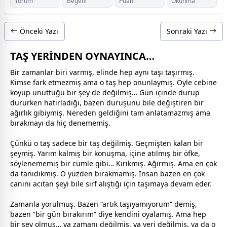
Yorum
Beğeni
Puan
Okunma
Önceki Yazı
Sonraki Yazı
TAŞ YERİNDEN OYNAYINCA…
Bir
zaman
lar biri varmış, elinde hep aynı taşı taşırmış.
Kimse fark etmezmiş ama o taş hep onunlaymış. Öyle cebine
koyup unuttuğu bir şey de değilmiş… Gün içinde durup
dururken hatırladığı, bazen duruşunu bile değiştiren bir
ağırlık gibiymiş. Nereden geldiğini tam anlatamazmış ama
bırakmayı da hiç denememiş.
Çünkü o taş sadece bir taş değilmiş. Geçmişten kalan bir
şeymiş. Yarım kalmış bir konuşma, içine atılmış bir öfke,
söylenememiş bir cümle gibi… Kırıkmış. Ağırmış. Ama en çok
da tanıdıkmış. O yüzden bırakmamış. İnsan bazen en çok
canını acıtan şeyi bile sırf alıştığı için taşımaya devam eder.
Zamanla yorulmuş. Bazen “artık taşıyamıyorum” demiş,
bazen “bir gün bırakırım” diye kendini oyalamış. Ama hep
bir şey olmuş… ya
zaman
ı değilmiş, ya yeri değilmiş, ya da o