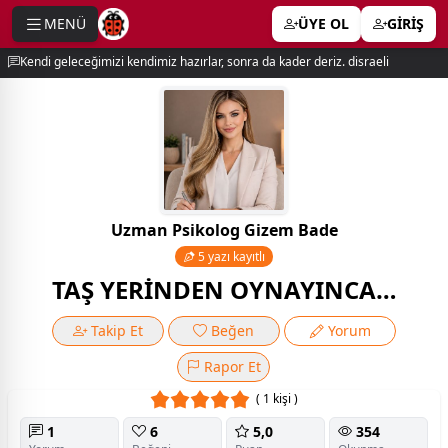
MENÜ
ÜYE OL
GİRİŞ
e menu
Kendi geleceğimizi kendimiz hazırlar, sonra da kader deriz. disraeli
Uzman Psikolog Gizem Bade
5 yazı kayıtlı
TAŞ YERİNDEN OYNAYINCA…
Takip Et
Beğen
Yorum
Rapor Et
( 1 kişi )
1
6
5,0
354