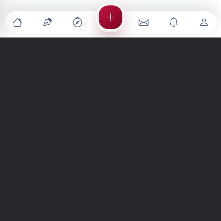
Türkiye'nin en büyük kültür sanat platformu
MENÜLER
Anasayfa
Keşfet
Şiirler
Hikayeler
Yazılar
İletiler
Forum
Nedir?
Ara
SİTE