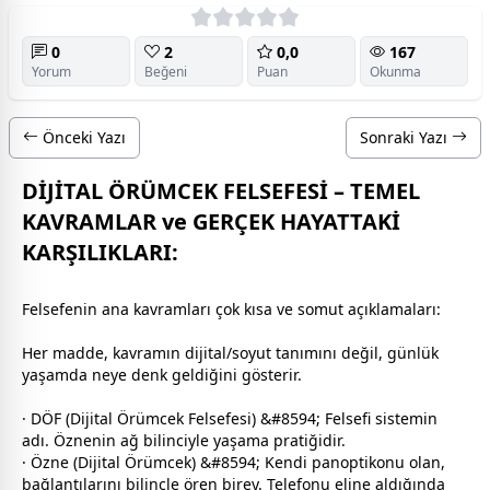
0
2
0,0
167
Yorum
Beğeni
Puan
Okunma
Önceki Yazı
Sonraki Yazı
DİJİTAL ÖRÜMCEK FELSEFESİ – TEMEL
KAVRAMLAR ve GERÇEK HAYATTAKİ
KARŞILIKLARI:
Felsefenin ana kavramları çok kısa ve somut açıklamaları:
Her madde, kavramın dijital/soyut tanımını değil, günlük
yaşamda neye denk geldiğini gösterir.
· DÖF (Dijital Örümcek Felsefesi) &#8594; Felsefi sistemin
adı. Öznenin ağ bilinciyle yaşama pratiğidir.
· Özne (Dijital Örümcek) &#8594; Kendi panoptikonu olan,
bağlantılarını bilinçle ören birey. Telefonu eline aldığında