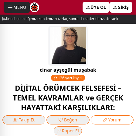
MENÜ
ÜYE OL
GİRİŞ
e menu
Kendi geleceğimizi kendimiz hazırlar, sonra da kader deriz. disraeli
cinar ayşegül muşabak
126 yazı kayıtlı
DİJİTAL ÖRÜMCEK FELSEFESİ –
TEMEL KAVRAMLAR ve GERÇEK
HAYATTAKİ KARŞILIKLARI:
Takip Et
Beğen
Yorum
Rapor Et