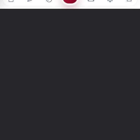
Türkiye'nin en büyük kültür sanat platformu
MENÜLER
Anasayfa
Keşfet
Şiirler
Hikayeler
Yazılar
İletiler
Forum
Nedir?
Ara
SİTE
Hakkımızda