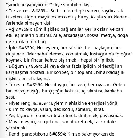
“şimdi ne yapıyorum?” diye sorabilen kişi.
· Toz zerresi &#8594; Bildirimlere tepki veren, kaydırarak
tüketen, algoritmaya teslim olmuş birey. Akışta sürüklenen,
farkında olmayan kişi.
· Ağ &#8594; Tüm ilişkiler, bağlantılar, veri akışları ve canlı
etkileşimlerin bütünü. Aile, arkadaşlar, sosyal medya, doğa
ile kurulan her bağ.
· İplik &#8594; Her eylem, her sözcük, her paylaşım, her
düşünce. “Merhaba” demek, çöp atmak, Instagram’a fotoğraf
koymak, bir fincan
kahve
pişirmek – hepsi bir ipliktir.
· Düğüm &#8594; İki veya daha fazla ipliğin birleştiği an,
karşılaşma noktası. Bir sohbet, bir toplantı, bir arkadaşlık
ilişkisi, bir el sıkışma.
· Titreşim &#8594; Her duygu, her veri, her uyaran. Gelen
bir mesajın ışığı, bir çiçeğin kokusu, iç sıkıntısı, kahkaha
sesi.
· Niyet rengi &#8594; Eylemin ahlaki ve enerjisel yönü.
· Kırmızı: kavga,
yalan
, dedikodu, sömürü, israf.
· Yeşil: yardım etmek, iltifat etmek, dinlemek, paylaşmak.
· Mavi: eleştiri, sorgulama, sanat üretmek, farkındalık
yaratmak.
· Kendi panoptikonu &#8594; Kimse bakmıyorken de