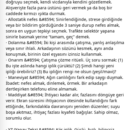
doğruyu seçmek, kendi vicdanıyla kendini gözetlemek.
Alışverişte fazla para üstünü geri vermek ya da boş bir
caddede kırmızı ışıkta durmak.
· Allostatik nefes &#8594; Sinirlendiğinde, strese girdiğinde
veya bir bildirim gördüğünde 3 saniye durup nefes almak,
sonra en uygun tepkiyi seçmek. Trafikte selektör yapana
sinirle basmak yerine “tamam, geç” demek.
· Dolanma &#8594; İki kişi arasında çatışma, yanlış anlaşılma
veya sınır ihlali. Arkadaşının sözünü kesmek, aynı anda
konuşmak, birinin özel eşyasını izinsiz kullanmak.
· Onarım &#8594; Çatışma çözme ritüeli. Üç soru sormak: (1)
Bu işte aslında hangi iplik çürüktü? (2) Şimdi hangi yeni
ipliği örebiliriz? (3) Bu ipliğin rengi ne olsun (yeşil/
mavi
)?
· Maneviyat &#8594; Ağın canlılığını fark edip saygı duymak.
İbadet: nefes almak, dinlemek, örmek. Bir arkadaşın
dertleşirken telefonu eline almamak.
· Maddiyat &#8594; İhtiyacı kadar alır, fazlasını döngüye geri
verir. Ekran süresini ihtiyacının ötesinde kullandığını fark
ettiğinde, farkındalıkla davranışını yeniden düzenler; suyu
boşa akıtmaz, ihtiyaç fazlası kıyafeti bağışlar. Sahip olmaz,
sorumlu olur.
· YZ (Yapay Zeka) &#8594; Kör iplik. Güçlü, hızlı, bilinçsiz,