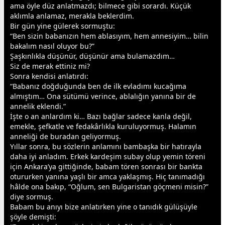
ama öyle düz anlatmazdı; bilmece gibi sorardı. Küçük
aklımla anlamaz, merakla beklerdim.
Bir gün yine gülerek sormuştu:
“Ben sizin
baba
nızın hem ablasıyım, hem
anne
siyim… bilin
bakalım nasıl oluyor bu?”
Şaşkınlıkla düşünür, düşünür ama bulamazdım…
Siz de merak ettiniz mi?
Sonra kendisi anlatırdı:
“Babanız doğduğunda ben de ilk evladımı kucağıma
almıştım… Ona sütümü verince, ablalığın yanına bir de
anne
lik eklendi.”
İşte o an anlardım ki… Bazı bağlar sadece kanla değil,
emekle, şefkatle ve fedakârlıkla kuruluyormuş. Halamın
anne
liği de buradan geliyormuş.
Yıllar sonra, bu sözlerin anlamını bambaşka bir hatırayla
daha iyi anladım. Erkek kardeşim subay olup yemin töreni
için
Ankara
’ya gittiğinde,
baba
m tören sonrası bir bankta
otururken yanına yaşlı bir amca yaklaşmış. Hiç tanımadığı
hâlde ona bakıp, “Oğlum, sen Bulgaristan göçmeni misin?”
diye sormuş.
Babam bu anıyı bize anlatırken yine o tanıdık gülüşüyle
şöyle demişti: