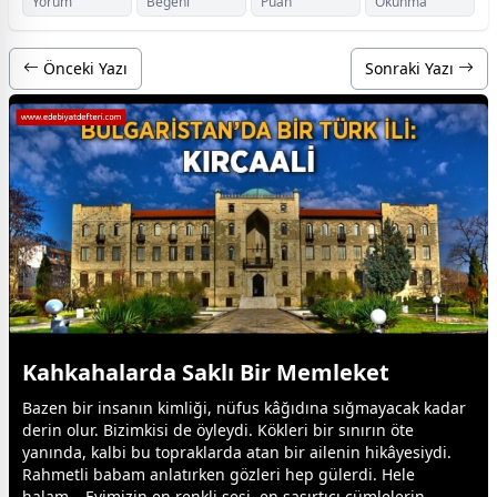
Yorum
Beğeni
Puan
Okunma
Önceki Yazı
Sonraki Yazı
Kahkahalarda Saklı Bir Memleket
Bazen bir insanın kimliği, nüfus kâğıdına sığmayacak kadar
derin olur. Bizimkisi de öyleydi. Kökleri bir sınırın öte
yanında, kalbi bu topraklarda atan bir ailenin hikâyesiydi.
Rahmetli
baba
m anlatırken gözleri hep gülerdi. Hele
halam… Evimizin en renkli sesi, en şaşırtıcı cümlelerin