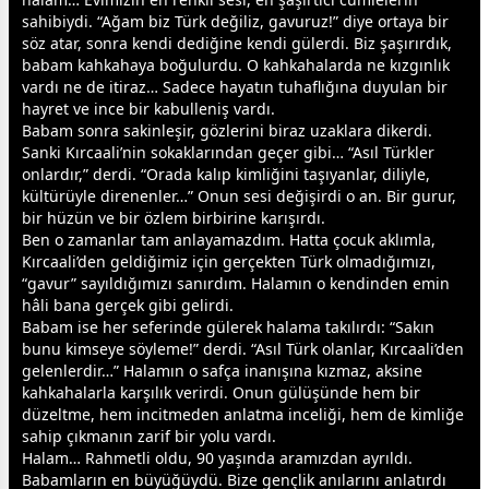
sahibiydi. “Ağam biz Türk değiliz, gavuruz!” diye ortaya bir
söz atar, sonra kendi dediğine kendi gülerdi. Biz şaşırırdık,
baba
m kahkahaya boğulurdu. O kahkahalarda ne kızgınlık
vardı ne de itiraz… Sadece hayatın tuhaflığına duyulan bir
hayret ve ince bir kabulleniş vardı.
Babam sonra sakinleşir, gözlerini biraz uzaklara dikerdi.
Sanki Kırcaali’nin sokaklarından geçer gibi… “Asıl Türkler
onlardır,” derdi. “Orada kalıp kimliğini taşıyanlar, diliyle,
kültürüyle direnenler…” Onun sesi değişirdi o an. Bir gurur,
bir hüzün ve bir özlem birbirine karışırdı.
Ben o
zaman
lar tam anlayamazdım. Hatta çocuk aklımla,
Kırcaali’den geldiğimiz için gerçekten Türk olmadığımızı,
“gavur” sayıldığımızı sanırdım. Halamın o kendinden emin
hâli bana gerçek gibi gelirdi.
Babam ise her seferinde gülerek halama takılırdı: “Sakın
bunu kimseye söyleme!” derdi. “Asıl Türk olanlar, Kırcaali’den
gelenlerdir…” Halamın o safça inanışına kızmaz, aksine
kahkahalarla karşılık verirdi. Onun gülüşünde hem bir
düzeltme, hem incitmeden anlatma inceliği, hem de kimliğe
sahip çıkmanın zarif bir yolu vardı.
Halam… Rahmetli oldu, 90 yaşında aramızdan ayrıldı.
Babamların en büyüğüydü. Bize gençlik anılarını anlatırdı