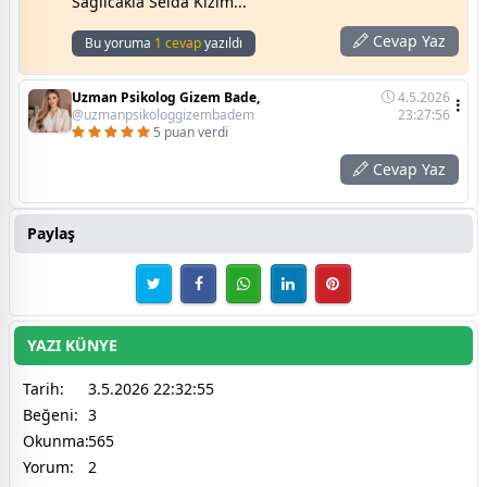
Sağlıcakla Selda Kızım...
Cevap Yaz
Bu yoruma
1 cevap
yazıldı
Uzman Psikolog Gizem Bade,
4.5.2026
@uzmanpsikologgizembadem
23:27:56
5 puan verdi
Cevap Yaz
Paylaş
YAZI KÜNYE
Tarih:
3.5.2026 22:32:55
Beğeni:
3
Okunma:
565
Yorum:
2