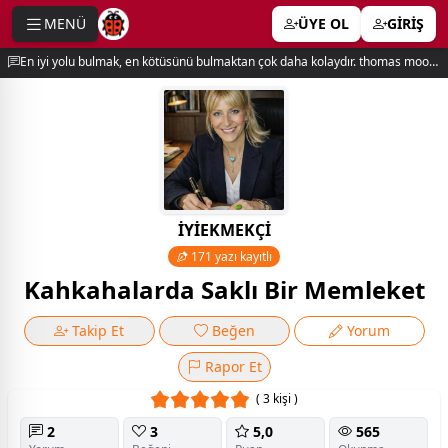
MENÜ
ÜYE OL
GİRİŞ
e menu
En iyi yolu bulmak, en kötüsünü bulmaktan çok daha kolaydır. thomas moore
İYİEKMEKÇİ
171 yazı kayıtlı
Kahkahalarda Saklı Bir Memleket
Takip Et
Beğen
Yorum
Rapor Et
( 3 kişi )
2
3
5,0
565