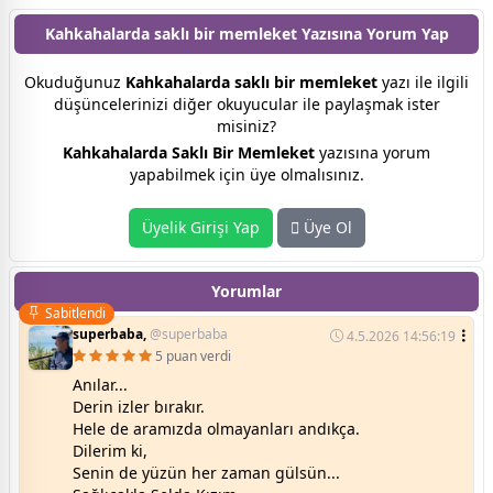
Kahkahalarda saklı bir memleket Yazısına
Yorum Yap
Okuduğunuz
Kahkahalarda saklı bir memleket
yazı ile ilgili
düşüncelerinizi diğer okuyucular ile paylaşmak ister
misiniz?
Kahkahalarda Saklı Bir Memleket
yazısına yorum
yapabilmek için üye olmalısınız.
Üyelik Girişi Yap
Üye Ol
Yorumlar
Sabitlendi
superbaba,
@superbaba
4.5.2026 14:56:19
5 puan verdi
Anılar...
Derin izler bırakır.
Hele de aramızda olmayanları andıkça.
Dilerim ki,
Senin de yüzün her zaman gülsün...