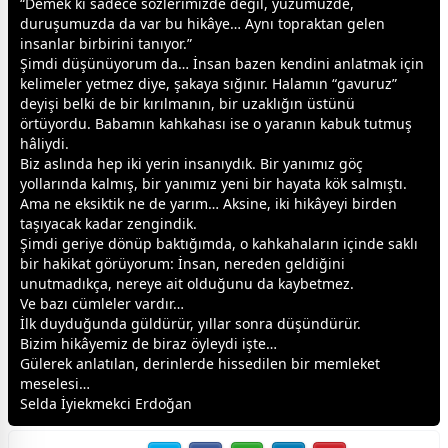
“Demek ki sadece sözlerimizde değil, yüzümüzde,
duruşumuzda da var bu hikâye… Aynı topraktan gelen
insanlar birbirini tanıyor.”
Şimdi düşünüyorum da… İnsan bazen kendini anlatmak için
kelimeler yetmez diye, şakaya sığınır. Halamın “gavuruz”
deyişi belki de bir kırılmanın, bir uzaklığın üstünü
örtüyordu. Babamın kahkahası ise o yaranın kabuk tutmuş
hâliydi.
Biz aslında hep iki yerin insanıydık. Bir yanımız göç
yollarında kalmış, bir yanımız yeni bir hayata kök salmıştı.
Ama ne eksiktik ne de yarım… Aksine, iki hikâyeyi birden
taşıyacak kadar zengindik.
Şimdi geriye dönüp baktığımda, o kahkahaların içinde saklı
bir hakikat görüyorum: İnsan, nereden geldiğini
unutmadıkça, nereye ait olduğunu da kaybetmez.
Ve bazı cümleler vardır…
İlk duyduğunda güldürür, yıllar sonra düşündürür.
Bizim hikâyemiz de biraz öyleydi işte…
Gülerek anlatılan, derinlerde hissedilen bir memleket
meselesi…
Selda İyi
ekmek
ci Erdoğan