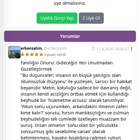
üye olmalısınız.
Üyelik Girişi Yap
Üye Ol
Yorumlar
erbensalim,
@erbensalim
11.4.2026 18:26:37
5 puan verdi
Faniliğin Onuru: Gideceğin Yeri Unutmadan
Güzelleştirmek
"Bu düşünceler; insanın en büyük yanılgısı olan
'ölümsüzlük illüzyonu' ile yüzleşen, sarsıcı bir hakikat
beyanıdır. Metin, kötülüğü sadece bir davranış değil,
insanın kendi acizliğini örtbas etmek için kullandığı
beyhude bir 'hükmetme arzusu' olarak tanımlıyor.
'Yolun sonu uçurumken, arkandakini itmenin zaferi
kime kalır?' sorusu, hırsın mantıksızlığını ve zulmün
beyhudeliğini tek cümlede özetleyen muazzam bir
vuruş. İnsan olmanın 'sonu olan bir yolculukta
sonsuzmuş gibi sevebilme sanatı' olarak
betimlenmesi, hayatın kısalığına rağmen ruhun