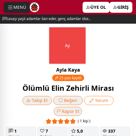
MENÜ
ÜYE OL
GİRİŞ
e menu
Savaşı yaşlı adamlar ilan eder, genç adamlar ölür...
Ay
Ayla Kaya
25 yazı kayıtlı
Ölümlü Elin Zehirli Mirası
Takip Et
Beğen
Yorum
Rapor Et
( 1 kişi )
1
7
5,0
337