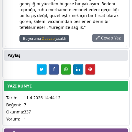
genişliğini yücelten bilgece bir yaklaşım. Bedeni
toprağa, ruhu merhamete emanet eden; geçiciliği
bir kaçış değil, güzelleştirmek için bir fırsat olarak
gören, kalemi vicdanından beslenen derin bir
tefekkür eseri. Yüreğinize sağlık."
Cevap Yaz
Bu yoruma
2 cevap
yazıldı
Paylaş
YAZI KÜNYE
Tarih:
11.4.2026 14:44:12
Beğeni:
7
Okunma:
337
Yorum:
1