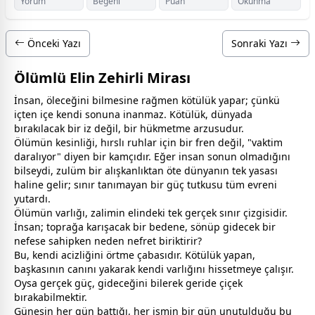
Yorum
Beğeni
Puan
Okunma
Önceki Yazı
Sonraki Yazı
Ölümlü Elin Zehirli Mirası
İnsan, öleceğini bilmesine rağmen kötülük yapar; çünkü
içten içe kendi sonuna inanmaz. Kötülük, dünyada
bırakılacak bir iz değil, bir hükmetme arzusudur.
Ölümün kesinliği, hırslı ruhlar için bir fren değil, "vaktim
daralıyor" diyen bir kamçıdır. Eğer insan sonun olmadığını
bilseydi, zulüm bir alışkanlıktan öte dünyanın tek yasası
haline gelir; sınır tanımayan bir güç tutkusu tüm evreni
yutardı.
Ölümün varlığı, zalimin elindeki tek gerçek sınır çizgisidir.
İnsan; toprağa karışacak bir bedene, sönüp gidecek bir
nefese sahipken neden nefret biriktirir?
Bu, kendi acizliğini örtme çabasıdır. Kötülük yapan,
başkasının canını yakarak kendi varlığını hissetmeye çalışır.
Oysa gerçek güç, gideceğini bilerek geride çiçek
bırakabilmektir.
Güneşin her gün battığı, her ismin bir gün unutulduğu bu