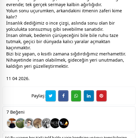
evrende; tek gerçek sermaye kalbin ağırlığıdır.
Yolun sonu uçurumken, arkandakini itmenin zaferi kime
kalır?
İnsanlık dediğimiz o ince çizgi, aslında sonu olan bir
yolculukta sonsuzmuş gibi sevebilme sanatıdır.
İnsan olmak, bedenin çürüyeceğini bile bile ruhu taze
tutmak, geçici bir dünyada kalıcı yaralar açmaktan
kaçınmaktır.
Bizi biz yapan, o kısıtlı
zaman
a sığdırdığımız merhamettir.
Nihayetinde insan olabilmek, gideceğin yeri unutmadan,
kaldığın yeri güzelleştirmektir.
11 04 2026.
Paylaş:
7 Beğeni
(c) Bu yazının her türlü telif hakkı şairin kendisine ve/veya temsilcilerine