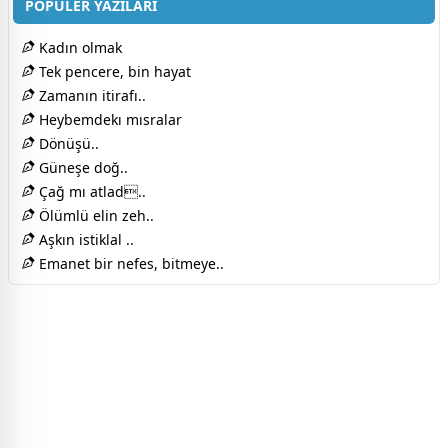
POPÜLER YAZILARI
Kadın olmak
Tek pencere, bin hayat
Zamanın itirafı..
Heybemdekı mısralar
Dönüşü..
Güneşe doğ..
Çağ mı atlad..
Ölümlü elin zeh..
Aşkın istiklal ..
Emanet bir nefes, bitmeye..