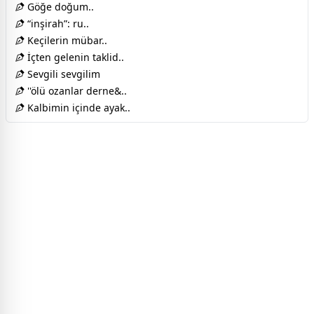
Göğe doğum..
“inşirah”: ru..
Keçilerin mübar..
İçten gelenin taklid..
Sevgili sevgilim
''ölü ozanlar derne&..
Kalbimin içinde ayak..