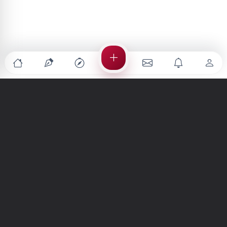
Türkiye'nin en büyük kültür sanat platformu
MENÜLER
Anasayfa
Keşfet
Şiirler
Hikayeler
Yazılar
İletiler