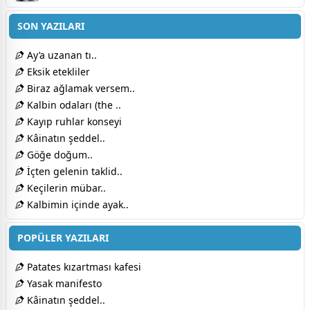
SON YAZILARI
Ay’a uzanan tı..
Eksik etekliler
Biraz ağlamak versem..
Kalbin odaları (the ..
Kayıp ruhlar konseyi
Kâinatın şeddel..
Göğe doğum..
İçten gelenin taklid..
Keçilerin mübar..
Kalbimin içinde ayak..
POPÜLER YAZILARI
Patates kızartması kafesi
Yasak manifesto
Kâinatın şeddel..