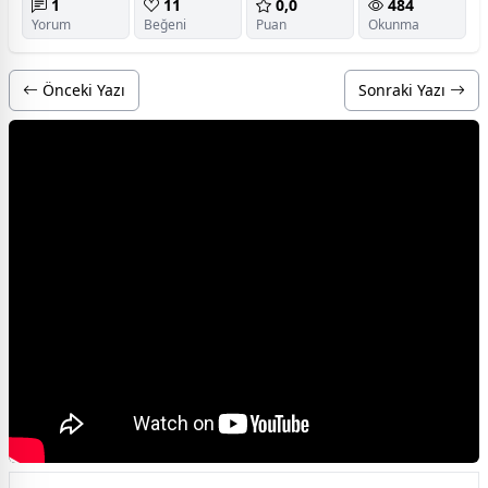
1
11
0,0
484
Yorum
Beğeni
Puan
Okunma
Önceki Yazı
Sonraki Yazı