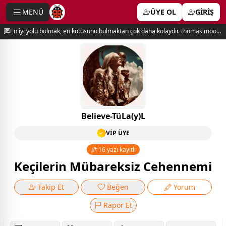
MENÜ
ÜYE OL
GİRİŞ
e menu
En iyi yolu bulmak, en kötüsünü bulmaktan çok daha kolaydır. thomas moore
Believe-TüLa(y)L
VİP ÜYE
16 yazı kayıtlı
Keçilerin Mübareksiz Cehennemi
Takip Et
Beğen
Yorum
Rapor Et