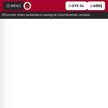
MENÜ
ÜYE OL
GİRİŞ
e menu
Sorunlar onları yaratanların mantığı ile çözümlenemez. einstein