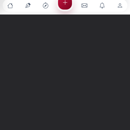
Türkiye'nin en büyük kültür sanat platformu
MENÜLER
Anasayfa
Keşfet
Şiirler
Hikayeler
Yazılar
İletiler
Forum
Nedir?
Ara
SİTE