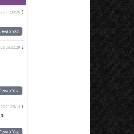
026 11:04:26
evap Yaz
026 23:32:29
evap Yaz
026 21:25:14
un.
evap Yaz