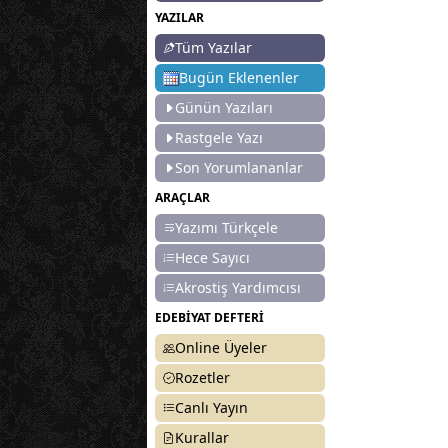
YAZILAR
Tüm Yazılar
Bugün Eklenenler
Günün Yazıları
Rastgele Yazı
Son Yorumlananlar
ARAÇLAR
Yazımı Türkçele
Hece Sayıcı
Akrostiş Yardımcısı
EDEBİYAT DEFTERİ
Online Üyeler
Rozetler
Canlı Yayın
Kurallar