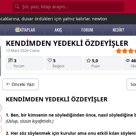
aklarına, duvar ördükleri için yalnız kalırlar. newton
KİTAPLAR
AKIŞ
FORUM
NEDİR?
KENDİMDEN YEDEKLİ ÖZDEYİŞLER
13 Mart 2026 Cuma
3
5
5,0
46
Yorum
Beğeni
Puan
Ok
Önceki Yazı
So
KENDİMDEN YEDEKLİ ÖZDEYİŞLER
1. Ben, bir kimsenin ne söylediğinden önce, nasıl söylediğine
(Üslup, sözün kıyafetidir.)
2. Her söz söylenmek için kurulur ama onu etkili kılan söyleniş