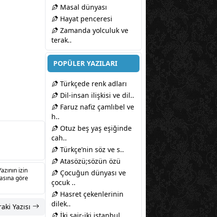
Masal dünyası
Hayat penceresi
Zamanda yolculuk ve
terak..
POPÜLER YAZILARI
Türkçede renk adları
Dil-insan ilişkisi ve dil..
Faruz nafiz çamlıbel ve
h..
Otuz beş yaş eşiğinde
cah..
Türkçe’nin söz ve s..
Atasözü;sözün özü
Yazının izin
Çocuğun dünyası ve
sasına göre
çocuk ..
Hasret çekenlerinin
dilek..
aki Yazısı
İki şair-iki istanbul