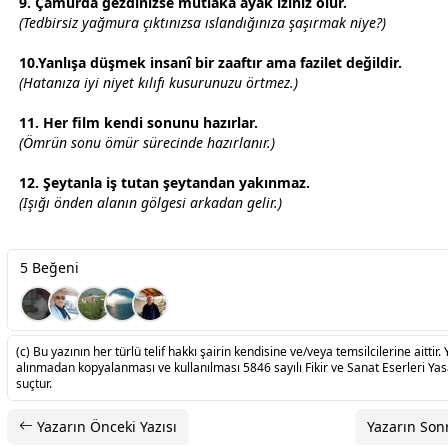
9. Çamurda gezdinizse mutlaka ayak iziniz olur.
(Tedbirsiz yağmura çıktınızsa ıslandığınıza şaşırmak niye?)
10.Yanlışa düşmek insanî bir zaaftır ama fazilet değildir.
(Hatanıza iyi niyet kılıfı kusurunuzu örtmez.)
11. Her film kendi sonunu hazırlar.
(Ömrün sonu ömür sürecinde hazırlanır.)
12. Şeytanla iş tutan şeytandan yakınmaz.
(Işığı önden alanın gölgesi arkadan gelir.)
5 Beğeni
(c) Bu yazının her türlü telif hakkı şairin kendisine ve/veya temsilcilerine aittir. 
alınmadan kopyalanması ve kullanılması 5846 sayılı Fikir ve Sanat Eserleri Ya
suçtur.
Yazarın Önceki Yazısı
Yazarın Sonr