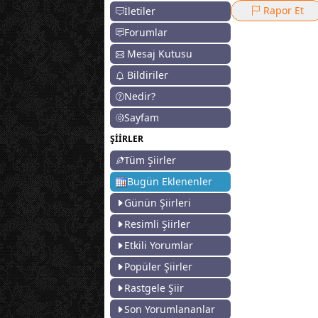
Rapor Et
İletiler
Forumlar
Mesaj Kutusu
Bildiriler
Nedir?
Sayfam
ŞİİRLER
Tüm Şiirler
Bugün Eklenenler
Günün Şiirleri
Resimli Şiirler
Etkili Yorumlar
Popüler Şiirler
Rastgele Şiir
Son Yorumlananlar