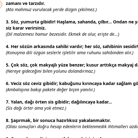
zaman
ı ve tarzıdır.
(Ata mahmuz vurulacak yerde dizgin çekilmez.)
3. Söz, yumurta gibidir! Haşlama, sahanda, çılbır... Ondan ne 
siz karar verirsiniz.
(Dil malzemesi hamur bezesidir. Ekmek de olur, erişte de...)
4. Her sözün arkasında sahibi vardır; her söz, sahibinin sesidir
(Konuşma dili özgün seslerle işletilir ama ruhunu sahibinden alır.)
5. Çok söz, çok makyajlı yüze benzer; kusur arttıkça makyaj da
(Nereye gideceğini bilen yolunu dolandırmaz.)
6. Veciz söz ceviz gibidir; kabuğunu kırıncaya kadar sağlam g
(Ambalajına bakıp pakete değer biçen yanılır.)
7. Yalan, dağı örten sis gibidir; dağılıncaya kadar...
(Sis dağı örter ama yok etmez.)
8. Şaşırmak, bir sonuca hazırlıksız yakalanmaktır.
(Olası sonuçları doğru hesap edenlerin beklenmedik ihtimalleri azdır