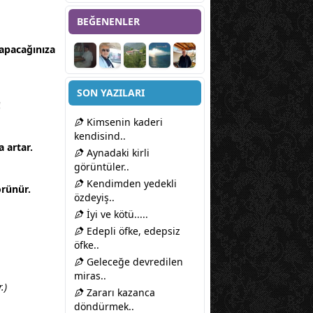
BEĞENENLER
yapacağınıza
SON YAZILARI
!
Kimsenin kaderi
kendisind..
 artar.
Aynadaki kirli
görüntüler..
Kendimden yedekli
örünür.
özdeyiş..
İyi ve kötü.....
Edepli öfke, edepsiz
öfke..
Geleceğe devredilen
miras..
.)
Zararı kazanca
döndürmek..