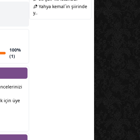
Yahya kemal´in şiirinde
y..
100%
(1)
üncelerinizi
 için üye