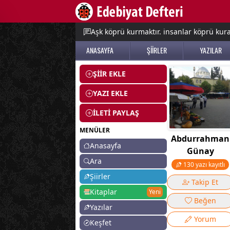
e menu
Aşk köprü kurmaktır. insanlar köprü kurac
ANASAYFA
ŞİİRLER
YAZILAR
ŞİİR EKLE
YAZI EKLE
İLETİ PAYLAŞ
MENÜLER
Abdurrahman
Anasayfa
Günay
Ara
130 yazı kayıtlı
Şiirler
Takip Et
Kitaplar
Yeni
Beğen
Yazılar
Yorum
Keşfet