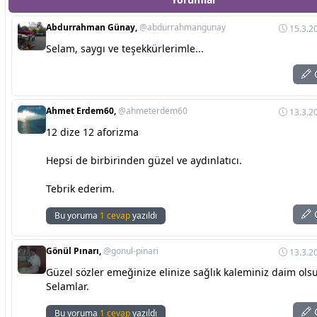
Abdurrahman Günay,
@abdurrahmangunay
15.3.2
Selam, saygı ve teşekkürlerimle...
C
Ahmet Erdem60,
@ahmeterdem60
13.3.2
12 dize 12 aforizma
Hepsi de birbirinden güzel ve aydınlatıcı.
Tebrik ederim.
C
Bu yoruma
1 cevap
yazıldı
Gönül Pınarı,
@gonul-pinari
13.3.2
Güzel sözler emeğinize elinize sağlık kaleminiz daim ols
Selamlar.
C
Bu yoruma
1 cevap
yazıldı