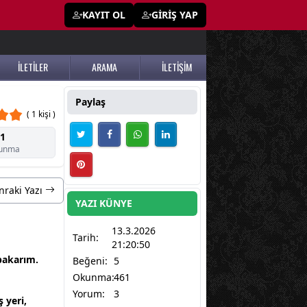
KAYIT OL
GİRİŞ YAP
İLETİLER
ARAMA
İLETİŞİM
Paylaş
( 1 kişi )
1
unma
nraki Yazı
YAZI KÜNYE
13.3.2026
Tarih:
21:20:50
 bakarım.
Beğeni:
5
Okunma:
461
Yorum:
3
 yeri,