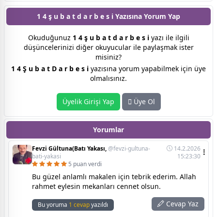
1 4 ş u b a t d a r b e s i Yazısına
Yorum Yap
Okuduğunuz
1 4 ş u b a t d a r b e s i
yazı ile ilgili
düşüncelerinizi diğer okuyucular ile paylaşmak ister
misiniz?
1 4 Ş u b a t D a r b e s i
yazısına yorum yapabilmek için üye
olmalısınız.
Üyelik Girişi Yap
Üye Ol
Yorumlar
Fevzi Gültuna(Batı Yakası,
@fevzi-gultuna-
14.2.2026
bati-yakasi
15:23:30
5 puan verdi
Bu güzel anlamlı makalen için tebrik ederim. Allah
rahmet eylesin mekanları cennet olsun.
Cevap Yaz
Bu yoruma
1 cevap
yazıldı