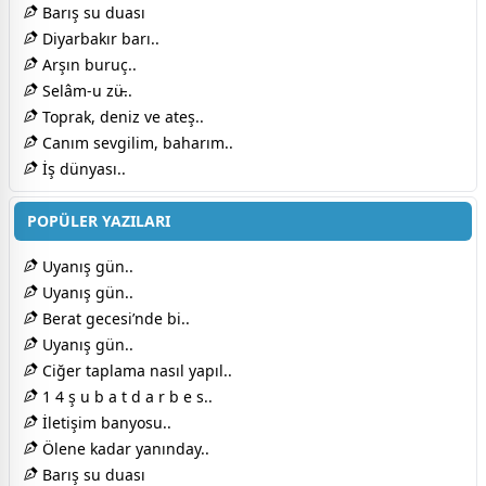
Barış su duası
Diyarbakır barı..
Arşın buruç..
Selâm-u zü̵..
Toprak, deniz ve ateş..
Canım sevgilim, baharım..
İş dünyası..
POPÜLER YAZILARI
Uyanış gün..
Uyanış gün..
Berat gecesi’nde bi..
Uyanış gün..
Ciğer taplama nasıl yapıl..
1 4 ş u b a t d a r b e s..
İletişim banyosu..
Ölene kadar yanınday..
Barış su duası