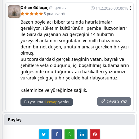
Orhan Gülaçar,
@egemavi
14.2.2026 00:39:18
5 puan verdi
Bazen böyle acı biber tarzında hatırlatmalar
gerekiyor .Tüketim kültürünün "pembe illüzyonları"
ile Gara'da yaşanan acı gerçeğini 14 Şubat'ın
yüzeysel anlamını sorgulatan ve milli hafızamıza
derin bir not düşen, unutulmaması gereken bir yazı
olmuş.
Bu topraklardaki gerçek sevginin vatan, bayrak ve
şehitlere vefa olduğunu, içi boşaltılmış kutlamaların
gölgesinde unuttuğumuz acı hakikatleri yüzümüze
vurarak çok güçlü bir şekilde hatırlatıyorsunuz.
Kaleminize ve yüreğinize sağlık.
Cevap Yaz
Bu yoruma
1 cevap
yazıldı
Paylaş