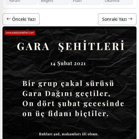
Yorum
Beğeni
Puan
Okunma
Önceki Yazı
Sonraki Yazı