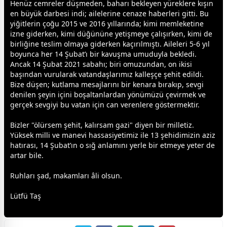
Henüz cemreler düşmeden, baharı bekleyen yüreklere kışın
en büyük darbesi indi; ailelerine cenaze haberleri gitti. Bu
yiğitlerin çoğu 2015 ve 2016 yıllarında; kimi memleketine
izne giderken, kimi düğününe yetişmeye çalışırken, kimi de
birliğine teslim olmaya giderken kaçırılmıştı. Aileleri 5-6 yıl
boyunca her 14 Şubat’ı bir kavuşma umuduyla bekledi.
Ancak 14 Şubat 2021 sabahı; biri omuzundan, on ikisi
başından vurularak
vatan
daşlarımız kalleşçe şehit edildi.
Bize düşen; kutlama mesajlarını bir kenara bırakıp,
sevgi
denilen şeyin içini boşaltanlardan yönümüzü çevirmek ve
gerçek
sevgi
yi bu
vatan
için can verenlere göstermektir.
Bizler "ölürsem şehit, kalırsam gazi" diyen bir milletiz.
Yüksek milli ve manevi hassasiyetimiz ile 13 şehidimizin aziz
hatırası, 14 Şubat’ın o sığ anlamını yerle bir etmeye yeter de
artar bile.
Ruhları şad, makamları âli olsun.
Lütfü Taş