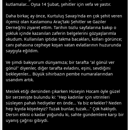
kutlamalar... Oysa 14 Şubat, şehitler için vefa ve yastır.
Daha birkaç ay önce, Kurtuluş Savaşı’nda en çok şehit veren
ilçemiz olan Kastamonu Araç’taki Şehitler ve Gaziler
Derneği’ni ziyaret ettim. Tarihin tozlu sayfalarına bakıp o
yokluk içinde kazanılan zaferin belgelerini gözyaşlarımla
okudum. Kullanılan iptidai takma bacakları, kolları görünce;
canı pahasına cepheye koşan
vatan
evlatlarının huzurunda
saygıyla eğildim.
Ve şimdi bakıyorum dünyamıza; bir tarafta "al gönül ver
gönül" diyenler, diğer tarafta evladını, eşini, sevdiğini
bekleyenler... Büyük sihirbazın pembe numaralarından
usandım artık.
Meslek etiği dersinden çıkarken Hüseyin Hocam öyle güzel
bir serzenişte bulundu ki: "Hep kadınlar için vitrinleri
süsleyen pahalı hediyeler en önde... Ya biz erkekler? Neden
hep kıyıda köşedeyiz? Tuzak bunlar, tuzak..." Çok haklıydı.
Dersin etkisi o kadar yoğundu ki, sahte gündemlere karşı bir
uyanış çağrısı gibiydi.