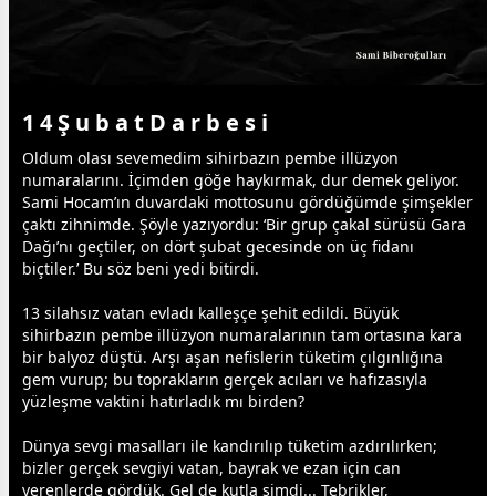
1 4 Ş u b a t D a r b e s i
Oldum olası sevemedim sihirbazın pembe illüzyon
numaralarını. İçimden göğe haykırmak, dur demek geliyor.
Sami Hocam’ın duvardaki mottosunu gördüğümde şimşekler
çaktı zihnimde. Şöyle yazıyordu: ‘Bir grup çakal sürüsü Gara
Dağı’nı geçtiler, on dört şubat
gece
sinde on üç fidanı
biçtiler.’ Bu söz beni yedi bitirdi.
13 silahsız
vatan
evladı kalleşçe şehit edildi. Büyük
sihirbazın pembe illüzyon numaralarının tam ortasına kara
bir balyoz düştü. Arşı aşan nefislerin tüketim çılgınlığına
gem vurup; bu toprakların gerçek acıları ve hafızasıyla
yüzleşme vaktini hatırladık mı birden?
Dünya
sevgi
masalları ile kandırılıp tüketim azdırılırken;
bizler gerçek
sevgi
yi
vatan
, bayrak ve ezan için can
verenlerde gördük. Gel de kutla şimdi... Tebrikler,