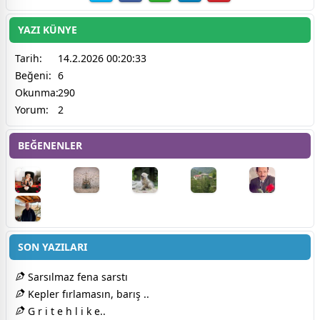
YAZI KÜNYE
Tarih:
14.2.2026 00:20:33
Beğeni:
6
Okunma:
290
Yorum:
2
BEĞENENLER
SON YAZILARI
Sarsılmaz fena sarstı
Kepler fırlamasın, barış ..
G r i t e h l i k e..