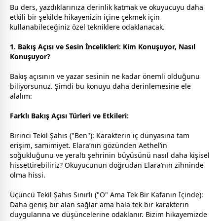
Bu ders, yazdıklarınıza derinlik katmak ve okuyucuyu daha
etkili bir şekilde hikayenizin içine ç
ekmek
için
kullanabileceğiniz özel tekniklere odaklanacak.
1. Bakış Açısı ve Sesin İncelikleri: Kim Konuşuyor, Nasıl
Konuşuyor?
Bakış açısının ve yazar sesinin ne kadar önemli olduğunu
biliyorsunuz. Şimdi bu konuyu daha derinlemesine ele
alalım:
Farklı Bakış Açısı Türleri ve Etkileri:
Birinci Tekil Şahıs ("Ben"): Karakterin iç dünyasına tam
erişim, samimiyet. Elara’nın gözünden Aethel’in
soğukluğunu ve yeraltı şehrinin büyüsünü nasıl daha kişisel
hissettirebiliriz? Okuyucunun doğrudan Elara’nın zihninde
olma hissi.
Üçüncü Tekil Şahıs Sınırlı ("O" Ama Tek Bir Kafanın İçinde):
Daha geniş bir alan sağlar ama hala tek bir karakterin
duygularına ve düşüncelerine odaklanır. Bizim hikayemizde