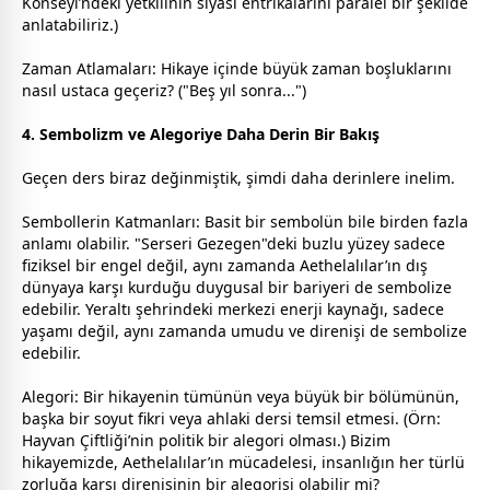
Konseyi’ndeki yetkilinin siyasi entrikalarını paralel bir şekilde
anlatabiliriz.)
Zaman Atlamaları: Hikaye içinde büyük
zaman
boşluklarını
nasıl ustaca geçeriz? ("Beş yıl sonra...")
4. Sembolizm ve Alegoriye Daha Derin Bir Bakış
Geçen ders biraz değinmiştik, şimdi daha derinlere inelim.
Sembollerin Katmanları: Basit bir sembolün bile birden fazla
anlamı olabilir. "Serseri Gezegen"deki buzlu yüzey sadece
fiziksel bir engel değil, aynı
zaman
da Aethelalılar’ın dış
dünyaya karşı kurduğu duygusal bir bariyeri de sembolize
edebilir. Yeraltı şehrindeki merkezi enerji kaynağı, sadece
yaşamı değil, aynı
zaman
da umudu ve direnişi de sembolize
edebilir.
Alegori: Bir hikayenin tümünün veya büyük bir bölümünün,
başka bir soyut fikri veya ahlaki dersi temsil etmesi. (Örn:
Hayvan Çiftliği’nin politik bir alegori olması.) Bizim
hikayemizde, Aethelalılar’ın mücadelesi, insanlığın her türlü
zorluğa karşı direnişinin bir alegorisi olabilir mi?