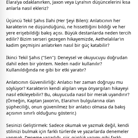
Elara’ya odaklanırken, Jaxon veya Lyra’nın düşüncelerini kısa
anlarla nasıl ekleriz?
Üçüncü Tekil Şahıs İlahi (Her Şeyi Bilen): Anlatıcının her
karakterin ne düşündüğünü, ne hissettiğini bildiği ve her
yere erişebildiği bakış açısı. Büyük destanlarda neden tercih
edilir? Bizim serseri
gezegen
hikayemizde, Aethelalılar’ın
kadim geçmişini anlatırken nasıl bir güç katabilir?
İkinci Tekil Şahıs ("Sen"): Deneysel ve okuyucuyu doğrudan
dahil eden bir yöntem. Neden nadir kullanılır?
Kullanıldığında ne gibi bir etki yaratır?
Anlatıcının Güvenilirliği: Anlatıcı her
zaman
doğruyu mu
söylüyor? Karakterin kendi algıları veya önyargıları hikayeyi
nasıl etkileyebilir? Bu, okuyucuda nasıl bir merak uyandırır?
(Örneğin, Kaptan Jaxon’ın, Elara’nın bulgularına olan
şüpheciliği, onun güvenilmez bir anlatıcı olmasa da bakış
açısının sınırlı olduğunu gösterir.)
Sesinizi Geliştirmek: Sadece okumak ve yazmak değil, kendi
stilinizi bulmak için farklı türlerde ve yazarlarda denemeler
yapmak. Deneme yazarlığı, şiir, günlük yazımı gibi farklı