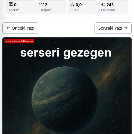
0
2
0,0
243
Yorum
Beğeni
Puan
Okunma
Önceki Yazı
Sonraki Yazı