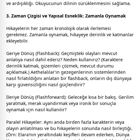
ve ardışıklığı. Okuyucunun dilinin sürüklenmesini sağlama.
3. Zaman Çizgisi ve Yapısal Esneklik: Zamanla Oynamak
Hikayelerin her
zaman
kronolojik olarak ilerlemesi
gerekmez. Zamanla oynamak, hikayeye derinlik ve katmanlar
ekleyebilir.
Geriye Dönüş (Flashback): Geçmişteki olayları mevcut
anlatıya nasıl dahil ederiz? Neden kullanırız? (Karaktere
derinlik katmak, gizemleri çözmek, mevcut durumu
açıklamak.) Aethelalılar’ın
gezegen
lerinin sistemlerinden
nasıl fırlatıldığını anlatan bir flashback, onların dış dünyaya
karşı güvensizliğini nasıl güçlendirir?
İleriye Dönüş (Flashforward): Geleceğe kısa bir bakış. Gerilim
yaratmak, merak uyandırmak veya ironik bir sonuçla
oynamak için nasıl kullanılır?
Paralel Hikayeler: Aynı anda birden fazla karakterin veya
olayın anlatılması ve bu hikayelerin sonunda nasıl birleştiği.
(Örn: Elara’nın yeraltındaki keşifleri devam ederken, Dünya