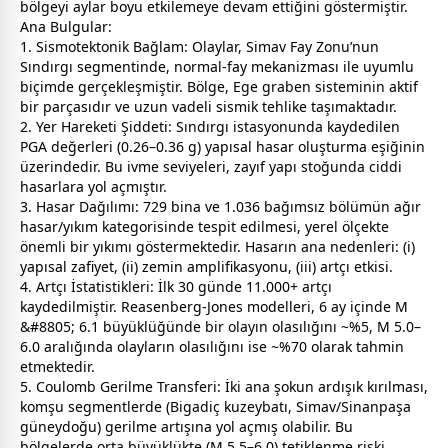
bölgeyi aylar boyu etkilemeye devam ettiğini göstermiştir.
Ana Bulgular:
1. Sismotektonik Bağlam: Olaylar, Simav Fay Zonu’nun
Sındırgı segmentinde, normal-fay mekanizması ile uyumlu
biçimde gerçekleşmiştir. Bölge, Ege graben sisteminin aktif
bir parçasıdır ve uzun vadeli sismik tehlike taşımaktadır.
2. Yer Hareketi Şiddeti: Sındırgı istasyonunda kaydedilen
PGA değerleri (0.26–0.36 g) yapısal hasar oluşturma eşiğinin
üzerindedir. Bu ivme seviyeleri, zayıf yapı stoğunda ciddi
hasarlara yol açmıştır.
3. Hasar Dağılımı: 729 bina ve 1.036 bağımsız bölümün ağır
hasar/yıkım kategorisinde tespit edilmesi, yerel ölçekte
önemli bir yıkımı göstermektedir. Hasarın ana nedenleri: (i)
yapısal zafiyet, (ii) zemin amplifikasyonu, (iii) artçı etkisi.
4. Artçı İstatistikleri: İlk 30 günde 11.000+ artçı
kaydedilmiştir. Reasenberg-Jones modelleri, 6 ay içinde M
&#8805; 6.1 büyüklüğünde bir olayın olasılığını ~%5, M 5.0–
6.0 aralığında olayların olasılığını ise ~%70 olarak tahmin
etmektedir.
5. Coulomb Gerilme Transferi: İki ana şokun ardışık kırılması,
komşu segmentlerde (Bigadiç kuzeybatı, Simav/Sinanpaşa
güneydoğu) gerilme artışına yol açmış olabilir. Bu
bölgelerde orta büyüklükte (M 5.5–6.0) tetiklenme riski