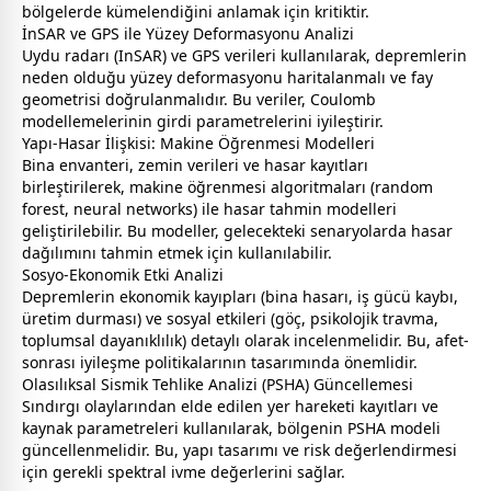
bölgelerde kümelendiğini anlamak için kritiktir.
İnSAR ve GPS ile Yüzey Deformasyonu Analizi
Uydu radarı (InSAR) ve GPS verileri kullanılarak, depremlerin
neden olduğu yüzey deformasyonu haritalanmalı ve fay
geometrisi doğrulanmalıdır. Bu veriler, Coulomb
modellemelerinin girdi parametrelerini iyileştirir.
Yapı-Hasar İlişkisi: Makine Öğrenmesi Modelleri
Bina envanteri, zemin verileri ve hasar kayıtları
birleştirilerek, makine öğrenmesi algoritmaları (random
forest, neural networks) ile hasar tahmin modelleri
geliştirilebilir. Bu modeller, gelecekteki senaryolarda hasar
dağılımını tahmin etmek için kullanılabilir.
Sosyo-Ekonomik Etki Analizi
Depremlerin ekonomik kayıpları (bina hasarı, iş gücü kaybı,
üretim durması) ve sosyal etkileri (göç, psikolojik travma,
toplumsal dayanıklılık) detaylı olarak incelenmelidir. Bu, afet-
sonrası iyileşme politikalarının tasarımında önemlidir.
Olasılıksal Sismik Tehlike Analizi (PSHA) Güncellemesi
Sındırgı olaylarından elde edilen yer hareketi kayıtları ve
kaynak parametreleri kullanılarak, bölgenin PSHA modeli
güncellenmelidir. Bu, yapı tasarımı ve risk değerlendirmesi
için gerekli spektral ivme değerlerini sağlar.