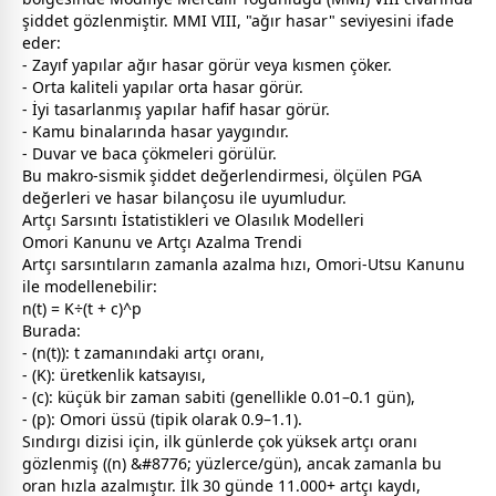
şiddet gözlenmiştir. MMI VIII, "ağır hasar" seviyesini ifade
eder:
- Zayıf yapılar ağır hasar görür veya kısmen çöker.
- Orta kaliteli yapılar orta hasar görür.
- İyi tasarlanmış yapılar hafif hasar görür.
- Kamu binalarında hasar yaygındır.
- Duvar ve baca çökmeleri görülür.
Bu makro-sismik şiddet değerlendirmesi, ölçülen PGA
değerleri ve hasar bilançosu ile uyumludur.
Artçı Sarsıntı İstatistikleri ve Olasılık Modelleri
O
mor
i Kanunu ve Artçı Azalma Trendi
Artçı sarsıntıların
zaman
la azalma hızı, O
mor
i-Utsu Kanunu
ile modellenebilir:
n(t) = K÷(t + c)^p
Burada:
- (n(t)): t
zaman
ındaki artçı oranı,
- (K): üretkenlik katsayısı,
- (c): küçük bir
zaman
sabiti (genellikle 0.01–0.1 gün),
- (p): O
mor
i üssü (tipik olarak 0.9–1.1).
Sındırgı dizisi için, ilk günlerde çok yüksek artçı oranı
gözlenmiş ((n) &#8776; yüzlerce/gün), ancak
zaman
la bu
oran hızla azalmıştır. İlk 30 günde 11.000+ artçı kaydı,