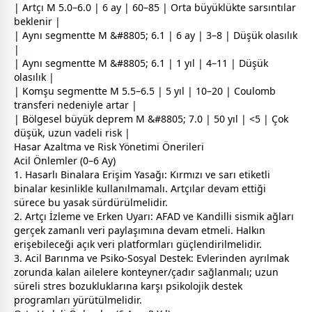
| Artçı M 5.0–6.0 | 6 ay | 60–85 | Orta büyüklükte sarsıntılar
beklenir |
| Aynı segmentte M &#8805; 6.1 | 6 ay | 3–8 | Düşük olasılık
|
| Aynı segmentte M &#8805; 6.1 | 1 yıl | 4–11 | Düşük
olasılık |
| Komşu segmentte M 5.5–6.5 | 5 yıl | 10–20 | Coulomb
transferi nedeniyle artar |
| Bölgesel büyük deprem M &#8805; 7.0 | 50 yıl | <5 | Çok
düşük, uzun vadeli risk |
Hasar Azaltma ve Risk Yönetimi Önerileri
Acil Önlemler (0–6 Ay)
1. Hasarlı Binalara Erişim Yasağı: Kırmızı ve sarı etiketli
binalar kesinlikle kullanılmamalı. Artçılar devam ettiği
sürece bu yasak sürdürülmelidir.
2. Artçı İzleme ve Erken Uyarı: AFAD ve Kandilli sismik ağları
gerçek
zaman
lı veri paylaşımına devam etmeli. Halkın
erişebileceği açık veri platformları güçlendirilmelidir.
3. Acil Barınma ve Psiko-Sosyal Destek: Evlerinden ayrılmak
zorunda kalan ailelere konteyner/çadır sağlanmalı; uzun
süreli stres bozukluklarına karşı psikolojik destek
programları yürütülmelidir.