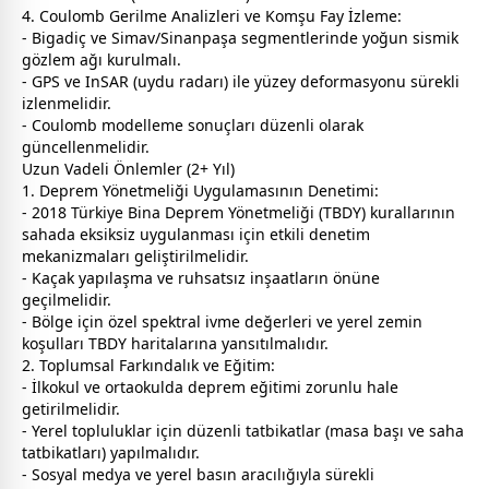
4. Coulomb Gerilme Analizleri ve Komşu Fay İzleme:
- Bigadiç ve Simav/Sinanpaşa segmentlerinde yoğun sismik
gözlem ağı kurulmalı.
- GPS ve InSAR (uydu radarı) ile yüzey deformasyonu sürekli
izlenmelidir.
- Coulomb modelleme sonuçları düzenli olarak
güncellenmelidir.
Uzun Vadeli Önlemler (2+ Yıl)
1. Deprem Yönetmeliği Uygulamasının Denetimi:
- 2018 Türkiye Bina Deprem Yönetmeliği (TBDY) kurallarının
sahada eksiksiz uygulanması için etkili denetim
mekanizmaları geliştirilmelidir.
- Kaçak yapılaşma ve ruhsatsız inşaatların önüne
geçilmelidir.
- Bölge için özel spektral ivme değerleri ve yerel zemin
koşulları TBDY haritalarına yansıtılmalıdır.
2. Toplumsal Farkındalık ve Eğitim:
- İlkokul ve ortaokulda deprem eğitimi zorunlu hale
getirilmelidir.
- Yerel topluluklar için düzenli tatbikatlar (masa başı ve saha
tatbikatları) yapılmalıdır.
- Sosyal medya ve yerel basın aracılığıyla sürekli