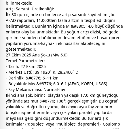
bilinmektedir.
Artçı Sarsıntı Üretkenliği:
İlk 30 gün içinde on binlerce artçı sarsıntı kaydedilmiştir.
AFAD raporları, 11.000’den fazla artçının tespit edildiğini
belirtmektedir. Bunların içinde M &#8805; 4.0 büyüklüğünde
onlarca olay bulunmaktadır. Bu yoğun artçı dizisi, bölgede
gerilme-yeniden-dağılımının devam ettiğini ve hasar gören
yapıların yorulma-kaynaklı ek hasarlar alabileceğini
göstermektedir.
27 Ekim 2025 Ana Şoku (Mw 6.0)
Temel Parametreler:
- Tarih: 27 Ekim 2025
- Merkez Üstü: 39.1920° K, 28.2460° D
- Derinlik: &#8776; 6–11 km
- Büyüklük: Mw &#8776; 6.0–6.1 (AFAD, KOERI, USGS)
- Fay Mekanizması: Normal-fay
İkinci ana şok, birinci olaydan yaklaşık 17.0 km güneydoğu
yönünde (azimut &#8776; 108°) gerçekleşmiştir. Bu coğrafi
yakınlık ve doğrultu uyumu, iki olayın aynı fay zonunun
bitişik segmentlerinde veya çok yakın paralel yapılarda
meydana geldiğini düşündürmektedir. Bu tür ardışık
kırılmalar ("doublet" veya "multiplet" depremleri), Coulomb