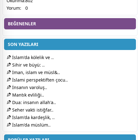
Okunma:
802
Yorum:
0
BEĞENENLER
SON YAZILARI
İslam'da kölelik ve ..
Sihir ve büyü: ..
İman, islam ve müsl&..
İslami perspektiften çocu..
İnsanın varoluş..
Mantık evliliği..
Dua: insanın allah'a..
Seher vakti istiğfar..
İslam'da kardeşlik, ..
İslam'da müslüm..
POPÜLER YAZILARI