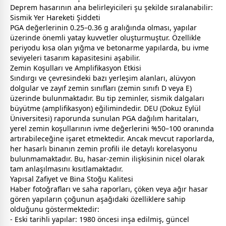
Deprem hasarının ana belirleyicileri şu şekilde sıralanabilir:
Sismik Yer Hareketi Şiddeti
PGA değerlerinin 0.25–0.36 g aralığında olması, yapılar
üzerinde önemli yatay kuvvetler oluşturmuştur. Özellikle
periyodu kısa olan yığma ve betonarme yapılarda, bu ivme
seviyeleri tasarım kapasitesini aşabilir.
Zemin Koşulları ve Amplifikasyon Etkisi
Sındırgı ve çevresindeki bazı yerleşim alanları, alüvyon
dolgular ve zayıf zemin sınıfları (zemin sınıfı D veya E)
üzerinde bulunmaktadır. Bu tip zeminler, sismik dalgaları
büyütme (amplifikasyon) eğilimindedir. DEU (Dokuz Eylül
Üniversitesi) raporunda sunulan PGA dağılım haritaları,
yerel zemin koşullarının ivme değerlerini %50–100 oranında
artırabileceğine işaret etmektedir. Ancak mevcut raporlarda,
her hasarlı binanın zemin profili ile detaylı korelasyonu
bulunmamaktadır. Bu, hasar-zemin ilişkisinin nicel olarak
tam anlaşılmasını kısıtlamaktadır.
Yapısal Zafiyet ve Bina Stoğu Kalitesi
Haber fotoğrafları ve saha raporları, çöken veya ağır hasar
gören yapıların çoğunun aşağıdaki özelliklere sahip
olduğunu göstermektedir:
- Eski tarihli yapılar: 1980 öncesi inşa edilmiş, güncel