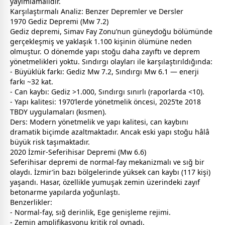
yayımlamalıdır.
Karşılaştırmalı Analiz: Benzer Depremler ve Dersler
1970 Gediz Depremi (Mw 7.2)
Gediz depremi, Simav Fay Zonu’nun güneydoğu bölümünde
gerçekleşmiş ve yaklaşık 1.100 kişinin ölümüne neden
olmuştur. O dönemde yapı stoğu daha zayıftı ve deprem
yönetmelikleri yoktu. Sındırgı olayları ile karşılaştırıldığında:
- Büyüklük farkı: Gediz Mw 7.2, Sındırgı Mw 6.1 — enerji
farkı ~32 kat.
- Can kaybı: Gediz >1.000, Sındırgı sınırlı (raporlarda <10).
- Yapı kalitesi: 1970’lerde yönetmelik öncesi, 2025’te 2018
TBDY uygulamaları (kısmen).
Ders: Modern yönetmelik ve yapı kalitesi, can kaybını
dramatik biçimde azaltmaktadır. Ancak eski yapı stoğu hâlâ
büyük risk taşımaktadır.
2020 İzmir-Seferihisar Depremi (Mw 6.6)
Seferihisar depremi de normal-fay mekanizmalı ve sığ bir
olaydı. İzmir’in bazı bölgelerinde yüksek can kaybı (117 kişi)
yaşandı. Hasar, özellikle yumuşak zemin üzerindeki zayıf
betonarme yapılarda yoğunlaştı.
Benzerlikler:
- Normal-fay, sığ derinlik, Ege genişleme rejimi.
- Zemin amplifikasyonu kritik rol oynadı.