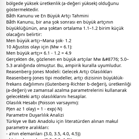
bölgede yüksek üretkenlik (a-değeri yüksek) olduğunu
göstermektedir.
Båth Kanunu ve En Büyük Artçı Tahmini
Båth Kanunu, bir ana şok sonrası en büyük artçının
büyüklüğünün, ana şoktan ortalama 1.1–1.2 birim küçük
olacağını belirtir:
Men büyük artçı~Mana şok- 1.2
10 Ağustos olayı için (Mw = 6.1):
Men büyük artçı× 6.1 - 1.2 = 4.9
Gerçekten de, gözlenen en büyük artçılar Mw &#8776; 5.0–
5.3 aralığında olmuştur. Bu, ampirik kuralla uyumludur.
Reasenberg-Jones Modeli: Gelecek Artçı Olasılıkları
Reasenberg-Jones tipi modeller, artçı dizisinin büyüklük-
frekans dağılımını (Gutenberg-Richter b-değeri), üretkenliği
(a-değeri) ve
zaman
sal azalma parametrelerini kullanarak
gelecekteki artçı olasılıklarını hesaplar.
Olasılık Hesabı (Poisson varsayımı):
P(en az 1 olay) = 1 - exp(-N)
Parametre Duyarlılık Analizi
Türkiye ve Batı Anadolu için literatürden alınan makul
parametre aralıkları:
- a’nın elemanları {3.0, 3.5, 4.0, 4.5})