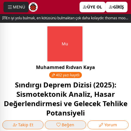
MENÜ
ÜYE OL
GİRİŞ
e menu
En iyi yolu bulmak, en kötüsünü bulmaktan çok daha kolaydır. thomas moore
Mu
Muhammed Rıdvan Kaya
402 yazı kayıtlı
Sındırgı Deprem Dizisi (2025):
Sismotektonik Analiz, Hasar
Değerlendirmesi ve Gelecek Tehlike
Potansiyeli
Takip Et
Beğen
Yorum