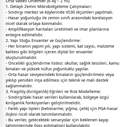
Orta Vadeli Önlemler (6 Ay – 2 Yıl)
1. Detaylı Zemin Mikrobölgeleme Çalışmaları:
- Sındırgı merkez ve köylerinde VS30 ölçümleri yapılmalı.
- Hasar yoğunluğu ile zemin sınıfı arasındaki korelasyon
nicel olarak ortaya konmalıdır.
- Amplifikasyon haritaları üretilmeli ve imar planlarına
entegre edilmelidir.
2. Yapı Stoğu Envanter ve Güçlendirme:
- Her binanın yapım yılı, yapı sistemi, kat sayısı, malzeme
kalitesi gibi bilgileri içeren dijital bir envanter
oluşturulmalıdır.
- Öncelikli güçlendirme listesi: okullar, sağlık tesisleri, kamu
binaları ve yüksek nüfus yoğunluklu yapılar.
- Orta hasar seviyesindeki binaların güçlendirilmesi veya
yıkılıp yeniden inşa edilmesi için teknik ve mali destek
sağlanmalıdır.
3. Fragility (Kırılganlık) Eğrileri ve Risk Modelleme:
- Sındırgı’daki hasar verileri kullanılarak, bölgeye özgü
kırılganlık fonksiyonları geliştirilmelidir.
- Farklı yapı tipleri (betonarme, yığma, çelik) için PGA-hasar
ilişkisi nicel olarak tanımlanmalıdır.
- Bu veriler, gelecekteki senaryolar için beklenen kayıp
tahminlerinde (loss estimation) kullanılabilir.