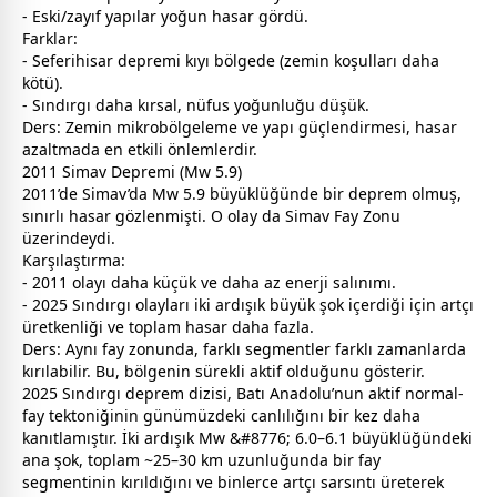
- Eski/zayıf yapılar yoğun hasar gördü.
Farklar:
- Seferihisar depremi kıyı bölgede (zemin koşulları daha
kötü).
- Sındırgı daha kırsal, nüfus yoğunluğu düşük.
Ders: Zemin mikrobölgeleme ve yapı güçlendirmesi, hasar
azaltmada en etkili önlemlerdir.
2011 Simav Depremi (Mw 5.9)
2011’de Simav’da Mw 5.9 büyüklüğünde bir deprem olmuş,
sınırlı hasar gözlenmişti. O olay da Simav Fay Zonu
üzerindeydi.
Karşılaştırma:
- 2011 olayı daha küçük ve daha az enerji salınımı.
- 2025 Sındırgı olayları iki ardışık büyük şok içerdiği için artçı
üretkenliği ve toplam hasar daha fazla.
Ders: Aynı fay zonunda, farklı segmentler farklı
zaman
larda
kırılabilir. Bu, bölgenin sürekli aktif olduğunu gösterir.
2025 Sındırgı deprem dizisi, Batı Anadolu’nun aktif normal-
fay tektoniğinin günümüzdeki canlılığını bir kez daha
kanıtlamıştır. İki ardışık Mw &#8776; 6.0–6.1 büyüklüğündeki
ana şok, toplam ~25–30 km uzunluğunda bir fay
segmentinin kırıldığını ve binlerce artçı sarsıntı üreterek