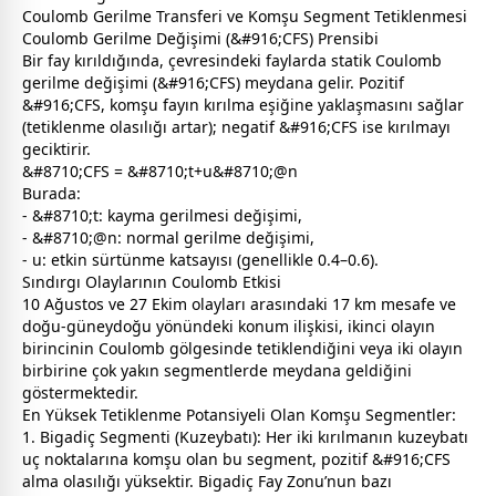
Coulomb Gerilme Transferi ve Komşu Segment Tetiklenmesi
Coulomb Gerilme Değişimi (&#916;CFS) Prensibi
Bir fay kırıldığında, çevresindeki faylarda statik Coulomb
gerilme değişimi (&#916;CFS) meydana gelir. Pozitif
&#916;CFS, komşu fayın kırılma eşiğine yaklaşmasını sağlar
(tetiklenme olasılığı artar); negatif &#916;CFS ise kırılmayı
geciktirir.
&#8710;CFS = &#8710;t+u&#8710;@n
Burada:
- &#8710;t: kayma gerilmesi değişimi,
- &#8710;@n: normal gerilme değişimi,
- u: etkin sürtünme katsayısı (genellikle 0.4–0.6).
Sındırgı Olaylarının Coulomb Etkisi
10 Ağustos ve 27 Ekim olayları arasındaki 17 km mesafe ve
doğu-güneydoğu yönündeki konum ilişkisi, ikinci olayın
birincinin Coulomb gölgesinde tetiklendiğini veya iki olayın
birbirine çok yakın segmentlerde meydana geldiğini
göstermektedir.
En Yüksek Tetiklenme Potansiyeli Olan Komşu Segmentler:
1. Bigadiç Segmenti (Kuzeybatı): Her iki kırılmanın kuzeybatı
uç noktalarına komşu olan bu segment, pozitif &#916;CFS
alma olasılığı yüksektir. Bigadiç Fay Zonu’nun bazı