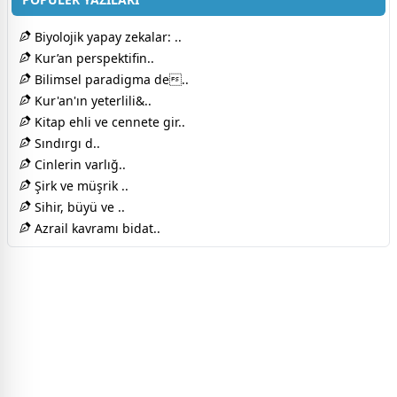
Biyolojik yapay zekalar: ..
Kur’an perspektifin..
Bilimsel paradigma de..
Kur'an'ın yeterlili&..
Kitap ehli ve cennete gir..
Sındırgı d..
Cinlerin varlığ..
Şirk ve müşrik ..
Sihir, büyü ve ..
Azrail kavramı bidat..