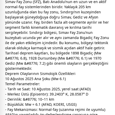
Simav Fay Zonu (SFZ), Batı Anadolu’nun en uzun ve en aktif
normal-fay sistemlerinden biridir. Yaklaşık 205 km
uzunluğunda olan bu fay zonu, Sındırgı’nın kuzeyinden
başlayarak güneydoğuya doğru Simav, Gediz ve Afyon
yönünde uzanır. Fay, birden fazla alt-segmente ayrılır ve her
segment farklı kinematik davranış ve kırılma tarihi
sergileyebilir. Sındırgı bölgesi, Simav Fay Zonu’nun
kuzeybatı ucunda yer alır ve aynı
zaman
da Bigadiç Fay Zonu
ile de yakın etkileşim içindedir. Bu konumu, bölgeyi tektonik
olarak oldukça karmaşık ve sismik açıdan aktif hale getirir.
Tarihsel deprem kayıtları, bu bölgede 1898 Bigadiç (Mw
&#8776; 6.8), 1928 Dursunbey (Mw &#8776; 6.1) ve 1970
Gediz (Mw &#8776; 7.2) gibi önemli olayların gerçekleştiğini
göstermektedir.
Deprem Olaylarının Sismolojik Özellikleri
10 Ağustos 2025 Ana Şoku (Mw 6.1)
Temel Parametreler:
- Tarih ve Saat: 10 Ağustos 2025, yerel saat (AFAD)
- Merkez Üstü (Episentır): 39.2403° K, 28.0587° D
- Derinlik: &#8776; 10–11 km
- Büyüklük: Mw = 6.1 (AFAD, KOERI, USGS)
- Fay Mekanizması: Normal-fay (uzanma rejimi ile uyumlu)
AFAD’ın yayımladığı ön-değerlendirme raporuna göre,