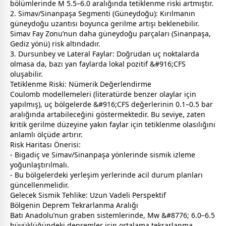
bölümlerinde M 5.5–6.0 aralığında tetiklenme riski artmıştır.
2. Simav/Sinanpaşa Segmenti (Güneydoğu): Kırılmanın
güneydoğu uzantısı boyunca gerilme artışı beklenebilir.
Simav Fay Zonu’nun daha güneydoğu parçaları (Sinanpaşa,
Gediz yönü) risk altındadır.
3. Dursunbey ve Lateral Faylar: Doğrudan uç noktalarda
olmasa da, bazı yan faylarda lokal pozitif &#916;CFS
oluşabilir.
Tetiklenme Riski: Nümerik Değerlendirme
Coulomb modellemeleri (literatürde benzer olaylar için
yapılmış), uç bölgelerde &#916;CFS değerlerinin 0.1–0.5 bar
aralığında artabileceğini göstermektedir. Bu seviye, zaten
kritik gerilme düzeyine yakın faylar için tetiklenme olasılığını
anlamlı ölçüde artırır.
Risk Haritası Önerisi:
- Bigadiç ve Simav/Sinanpaşa yönlerinde sismik izleme
yoğunlaştırılmalı.
- Bu bölgelerdeki yerleşim yerlerinde acil durum planları
güncellenmelidir.
Gelecek Sismik Tehlike: Uzun Vadeli Perspektif
Bölgenin Deprem Tekrarlanma Aralığı
Batı Anadolu’nun graben sistemlerinde, Mw &#8776; 6.0–6.5
büyüklüğündeki depremler için ortalama tekrarlanma