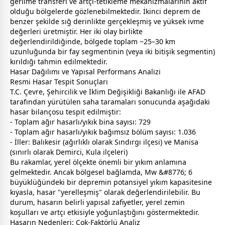
gerilme transferi ve artçı-tetikleme mekanizmalarının aktif
olduğu bölgelerde gözlenebilmektedir. İkinci deprem de
benzer şekilde sığ derinlikte gerçekleşmiş ve yüksek ivme
değerleri üretmiştir. Her iki olay birlikte
değerlendirildiğinde, bölgede toplam ~25–30 km
uzunluğunda bir fay segmentinin (veya iki bitişik segmentin)
kırıldığı tahmin edilmektedir.
Hasar Dağılımı ve Yapısal Performans Analizi
Resmi Hasar Tespit Sonuçları
T.C. Çevre, Şehircilik ve İklim Değişikliği Bakanlığı ile AFAD
tarafından yürütülen saha taramaları sonucunda aşağıdaki
hasar bilançosu tespit edilmiştir:
- Toplam ağır hasarlı/yıkık bina sayısı: 729
- Toplam ağır hasarlı/yıkık bağımsız bölüm sayısı: 1.036
- İller: Balıkesir (ağırlıklı olarak Sındırgı ilçesi) ve Manisa
(sınırlı olarak Demirci, Kula ilçeleri)
Bu rakamlar, yerel ölçekte önemli bir yıkım anlamına
gelmektedir. Ancak bölgesel bağlamda, Mw &#8776; 6
büyüklüğündeki bir depremin potansiyel yıkım kapasitesine
kıyasla, hasar "yerelleşmiş" olarak değerlendirilebilir. Bu
durum, hasarın belirli yapısal zafiyetler, yerel zemin
koşulları ve artçı etkisiyle yoğunlaştığını göstermektedir.
Hasarın Nedenleri: Çok-Faktörlü Analiz