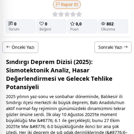
Rapor Et
0
0
0,0
802
Yorum
Beğeni
Puan
Okunma
Önceki Yazı
Sonraki Yazı
Sındırgı Deprem Dizisi (2025):
Sismotektonik Analiz, Hasar
Değerlendirmesi ve Gelecek Tehlike
Potansiyeli
2025 yılının yaz-sonu ve sonbahar döneminde, Balıkesir ili
Sındırgı ilçesi merkezli iki büyük deprem, Batı Anadolu’nun
aktif normal-fay rejiminin günümüzdeki dinamizmini tekrar
gözler önüne serdi. İlk olay 10 Ağustos 2025’te moment
büyüklüğü Mw &#8776; 6.1 ile gerçekleşti; bunu 27 Ekim
2025’te Mw &#8776; 6.0 büyüklüğünde ikinci bir ana şok
izledi. Her iki deprem de sığ odak derinliklerinde (&#8776;6–