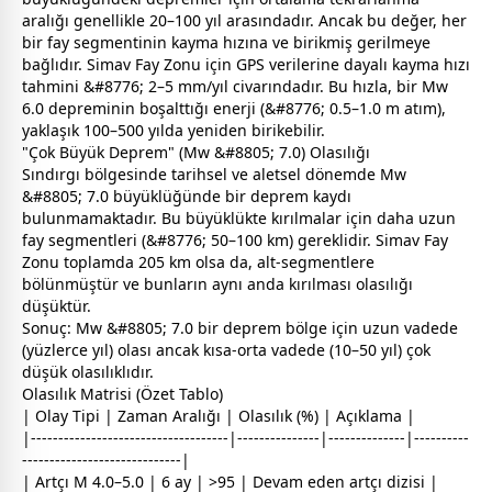
aralığı genellikle 20–100 yıl arasındadır. Ancak bu değer, her
bir fay segmentinin kayma hızına ve birikmiş gerilmeye
bağlıdır. Simav Fay Zonu için GPS verilerine dayalı kayma hızı
tahmini &#8776; 2–5 mm/yıl civarındadır. Bu hızla, bir Mw
6.0 depreminin boşalttığı enerji (&#8776; 0.5–1.0 m atım),
yaklaşık 100–500 yılda yeniden birikebilir.
"Çok Büyük Deprem" (Mw &#8805; 7.0) Olasılığı
Sındırgı bölgesinde tarihsel ve aletsel dönemde Mw
&#8805; 7.0 büyüklüğünde bir deprem kaydı
bulunmamaktadır. Bu büyüklükte kırılmalar için daha uzun
fay segmentleri (&#8776; 50–100 km) gereklidir. Simav Fay
Zonu toplamda 205 km olsa da, alt-segmentlere
bölünmüştür ve bunların aynı anda kırılması olasılığı
düşüktür.
Sonuç: Mw &#8805; 7.0 bir deprem bölge için uzun vadede
(yüzlerce yıl) olası ancak kısa-orta vadede (10–50 yıl) çok
düşük olasılıklıdır.
Olasılık Matrisi (Özet Tablo)
| Olay Tipi | Zaman Aralığı | Olasılık (%) | Açıklama |
|------------------------------------|---------------|--------------|----------
-----------------------------|
| Artçı M 4.0–5.0 | 6 ay | >95 | Devam eden artçı dizisi |