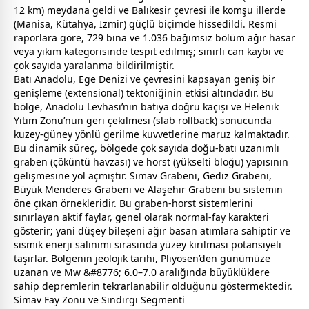
12 km) meydana geldi ve Balıkesir çevresi ile komşu illerde
(Manisa, Kütahya, İzmir) güçlü biçimde hissedildi. Resmi
raporlara göre, 729 bina ve 1.036 bağımsız bölüm ağır hasar
veya yıkım kategorisinde tespit edilmiş; sınırlı can kaybı ve
çok sayıda yaralanma bildirilmiştir.
Batı Anadolu, Ege Denizi ve çevresini kapsayan geniş bir
genişleme (extensional) tektoniğinin etkisi altındadır. Bu
bölge, Anadolu Levhası’nın batıya doğru kaçışı ve Helenik
Yitim Zonu’nun geri çekilmesi (slab rollback) sonucunda
kuzey-güney yönlü gerilme kuvvetlerine maruz kalmaktadır.
Bu dinamik süreç, bölgede çok sayıda doğu-batı uzanımlı
graben (çöküntü havzası) ve horst (yükselti bloğu) yapısının
gelişmesine yol açmıştır. Simav Grabeni, Gediz Grabeni,
Büyük Menderes Grabeni ve Alaşehir Grabeni bu sistemin
öne çıkan örnekleridir. Bu graben-horst sistemlerini
sınırlayan aktif faylar, genel olarak normal-fay karakteri
gösterir; yani düşey bileşeni ağır basan atımlara sahiptir ve
sismik enerji salınımı sırasında yüzey kırılması potansiyeli
taşırlar. Bölgenin jeolojik tarihi, Pliyosen’den günümüze
uzanan ve Mw &#8776; 6.0–7.0 aralığında büyüklüklere
sahip depremlerin tekrarlanabilir olduğunu göstermektedir.
Simav Fay Zonu ve Sındırgı Segmenti