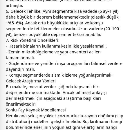
artmıştır.
6. Gelecek Tehlike: Aynı segmentte kısa vadede (6 ay–1 yıl)
daha büyük bir deprem beklenmemektedir (olasılık düşük,
~%5–6%). Ancak orta büyüklükte artçılar ve komşu
segmentlerde tetiklenmeler olasıdır. Uzun vadede (20–100
yıl), benzer büyüklükte depremler tekrarlanabilir.
7. Risk Yönetimi Öncelikleri:
- Hasarlı binaların kullanımı kesinlikle yasaklanmalı.
- Zemin mikrobölgeleme ve yapı envanteri acilen
tamamlanmalı.
- Güçlendirme ve yeniden inşa programları bilimsel verilere
dayandırılmalı.
- Komşu segmentlerde sismik izleme yoğunlaştırılmalı.
Gelecek Araştırma Yönleri
Bu makale, mevcut veriler ışığında kapsamlı bir
değerlendirme sunmaktadır. Ancak bilimsel anlayışı
derinleştirmek için aşağıdaki araştırma başlıkları
önerilmektedir:
Sonlu-Fay Kaynak Modellemesi
Her iki ana şok için yüksek çözünürlüklü kayma dağılımı (slip
distribution) modelleri geliştirilmelidir. Bu, kırılmanın hangi
bölümlerinde enerjinin yoğunlaştığını ve artçıların hangi