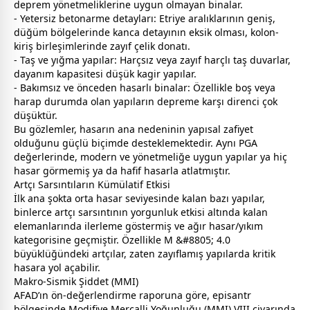
deprem yönetmeliklerine uygun olmayan binalar.
- Yetersiz betonarme detayları: Etriye aralıklarının geniş,
düğüm bölgelerinde kanca detayının eksik olması, kolon-
kiriş birleşimlerinde zayıf çelik donatı.
- Taş ve yığma yapılar: Harçsız veya zayıf harçlı taş duvarlar,
dayanım kapasitesi düşük kagir yapılar.
- Bakımsız ve önceden hasarlı binalar: Özellikle boş veya
harap durumda olan yapıların depreme karşı direnci çok
düşüktür.
Bu gözlemler, hasarın ana nedeninin yapısal zafiyet
olduğunu güçlü biçimde desteklemektedir. Aynı PGA
değerlerinde, modern ve yönetmeliğe uygun yapılar ya hiç
hasar görmemiş ya da hafif hasarla atlatmıştır.
Artçı Sarsıntıların Kümülatif Etkisi
İlk ana şokta orta hasar seviyesinde kalan bazı yapılar,
binlerce artçı sarsıntının yorgunluk etkisi altında kalan
elemanlarında ilerleme göstermiş ve ağır hasar/yıkım
kategorisine geçmiştir. Özellikle M &#8805; 4.0
büyüklüğündeki artçılar, zaten zayıflamış yapılarda kritik
hasara yol açabilir.
Makro-Sismik Şiddet (MMI)
AFAD’ın ön-değerlendirme raporuna göre, episantr
bölgesinde Modifiye Mercalli Yoğunluğu (MMI) VIII civarında