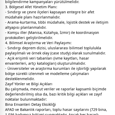
bilgilendirme kampanyaları yürütülmelidir.
3. Bölgesel Afet Yönetim Planı:
- Sındırgı ve çevre ilçeleri kapsayan entegre bir afet
müdahale planı hazırlanmalıdır.
- Arama-kurtarma, tıbbi müdahale, lojistik destek ve iletişim
altyapısı planlanmalıdır.
- Komşu iller (Manisa, Kütahya, İzmir) ile koordinasyon
protokolleri geliştirilmelidir.
4. Bilimsel Araştırma ve Veri Paylaşımı:
- Sındırgı deprem dizisi, uluslararası bilimsel toplulukla
paylaşılmalı ve örnek olay (case study) olarak sunulmalıdır.
- Açık erişimli veri tabanları (ivme kayıtları, hasar
envanterleri, artçı katalogları) oluşturulmalıdır.
- Üniversiteler ve araştırma kurumları ile işbirliği yapılarak
bölge sürekli izlenmeli ve modelleme çalışmaları
desteklenmelidir.
Zayıf Yönler ve Bilgi Açıkları
Bu çalışmada, mevcut veriler ve raporlar kapsamlı biçimde
değerlendirilmiş olsa da, bazı kritik bilgi açıkları ve zayıf
noktalar bulunmaktadır:
Bina Envanteri Detay Eksikliği
AFAD ve Bakanlık raporları, toplu hasar sayılarını (729 bina,
1.036 bağımsız bölüm) sunmaktadır. Ancak her hasarlı