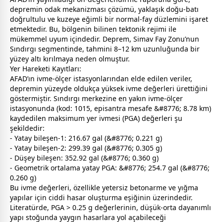
depremin odak mekanizması çözümü, yaklaşık doğu-batı
doğrultulu ve kuzeye eğimli bir normal-fay düzlemini işaret
etmektedir. Bu, bölgenin bilinen tektonik rejimi ile
mükemmel uyum içindedir. Deprem, Simav Fay Zonu’nun
Sındırgı segmentinde, tahmini 8–12 km uzunluğunda bir
yüzey altı kırılmaya neden olmuştur.
Yer Hareketi Kayıtları:
AFAD’ın ivme-ölçer istasyonlarından elde edilen veriler,
depremin yüzeyde oldukça yüksek ivme değerleri ürettiğini
göstermiştir. Sındırgı merkezine en yakın ivme-ölçer
istasyonunda (kod: 1015, episantra mesafe &#8776; 8.78 km)
kaydedilen maksimum yer ivmesi (PGA) değerleri şu
şekildedir:
- Yatay bileşen-1: 216.67 gal (&#8776; 0.221 g)
- Yatay bileşen-2: 299.39 gal (&#8776; 0.305 g)
- Düşey bileşen: 352.92 gal (&#8776; 0.360 g)
- Geometrik ortalama yatay PGA: &#8776; 254.7 gal (&#8776;
0.260 g)
Bu ivme değerleri, özellikle yetersiz betonarme ve yığma
yapılar için ciddi hasar oluşturma eşiğinin üzerindedir.
Literatürde, PGA > 0.25 g değerlerinin, düşük-orta dayanımlı
yapı stoğunda yaygın hasarlara yol açabileceği