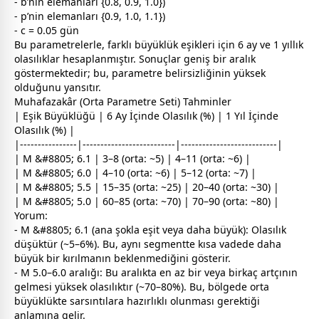
- b’nin elemanları {0.8, 0.9, 1.0})
- p’nin elemanları {0.9, 1.0, 1.1})
- c = 0.05 gün
Bu parametrelerle, farklı büyüklük eşikleri için 6 ay ve 1 yıllık
olasılıklar hesaplanmıştır. Sonuçlar geniş bir aralık
göstermektedir; bu, parametre belirsizliğinin yüksek
olduğunu yansıtır.
Muhafazakâr (Orta Parametre Seti) Tahminler
| Eşik Büyüklüğü | 6 Ay İçinde Olasılık (%) | 1 Yıl İçinde
Olasılık (%) |
|----------------|--------------------------|---------------------------|
| M &#8805; 6.1 | 3–8 (orta: ~5) | 4–11 (orta: ~6) |
| M &#8805; 6.0 | 4–10 (orta: ~6) | 5–12 (orta: ~7) |
| M &#8805; 5.5 | 15–35 (orta: ~25) | 20–40 (orta: ~30) |
| M &#8805; 5.0 | 60–85 (orta: ~70) | 70–90 (orta: ~80) |
Yorum:
- M &#8805; 6.1 (ana şokla eşit veya daha büyük): Olasılık
düşüktür (~5–6%). Bu, aynı segmentte kısa vadede daha
büyük bir kırılmanın beklenmediğini gösterir.
- M 5.0–6.0 aralığı: Bu aralıkta en az bir veya birkaç artçının
gelmesi yüksek olasılıktır (~70–80%). Bu, bölgede orta
büyüklükte sarsıntılara hazırlıklı olunması gerektiği
anlamına gelir.