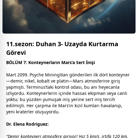
11.sezon: Duhan 3- Uzayda Kurtarma
Görevi
BÖLÜM 7: Konteynerların Mars’a Sert İnişi
Mart 2099. Psyche Mining’dan gönderilen ilk dört konteyner
—demir, nikel, kobalt ve platin—Mars atmosferine giriş
yapmıştı. Terminus’taki kontrol odası, bu anı heyecanla
izliyordu. Konteynerlerin içinde hassas ekipman veya canlı
yoktu; bu yüzden yumuşak iniş yerine sert iniş tercih
edilmişti. Her çarpma ile Mars’ın kızıl kumları havalanıp,
yeni kraterler oluşuyordu.
Dr. Elena Rodriguez:
“Demir konteyneri atmosfere giriyor! Hız 5 km/s, irtifa 120 km.