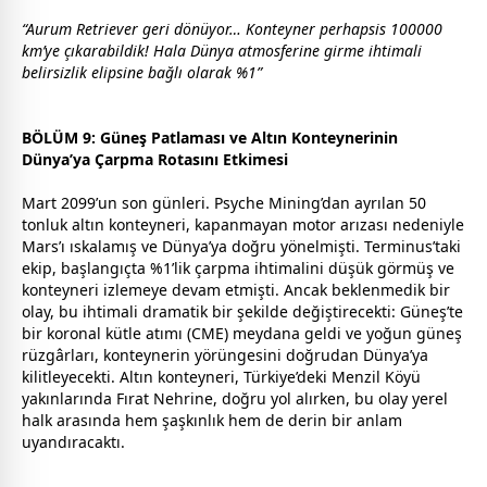
“Aurum Retriever geri dönüyor… Konteyner perhapsis 100000
km’ye çıkarabildik! Hala Dünya atmosferine girme ihtimali
belirsizlik elipsine bağlı olarak %1”
BÖLÜM 9: Güneş Patlaması ve Altın Konteynerinin
Dünya’ya Çarpma Rotasını Etkimesi
Mart 2099’un son günleri. Psyche Mining’dan ayrılan 50
tonluk altın konteyneri, kapanmayan motor arızası nedeniyle
Mars’ı ıskalamış ve Dünya’ya doğru yönelmişti. Terminus’taki
ekip, başlangıçta %1’lik çarpma ihtimalini düşük görmüş ve
konteyneri izlemeye devam etmişti. Ancak beklenmedik bir
olay, bu ihtimali dramatik bir şekilde değiştirecekti: Güneş’te
bir koronal kütle atımı (CME) meydana geldi ve yoğun güneş
rüzgârları, konteynerin yörüngesini doğrudan Dünya’ya
kilitleyecekti. Altın konteyneri, Türkiye’deki Menzil Köyü
yakınlarında Fırat Nehrine, doğru yol alırken, bu olay yerel
halk arasında hem şaşkınlık hem de derin bir anlam
uyandıracaktı.