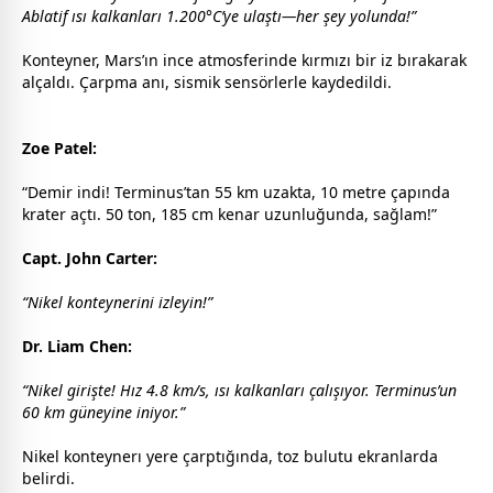
Ablatif ısı kalkanları 1.200°C’ye ulaştı—her şey yolunda!”
Konteyner, Mars’ın ince atmosferinde kırmızı bir iz bırakarak
alçaldı. Çarpma anı, sismik sensörlerle kaydedildi.
Zoe Patel:
“Demir indi! Terminus’tan 55 km uzakta, 10 metre çapında
krater açtı. 50 ton, 185 cm kenar uzunluğunda, sağlam!”
Capt. John Carter:
“Nikel konteynerini izleyin!”
Dr. Liam Chen:
“Nikel girişte! Hız 4.8 km/s, ısı kalkanları çalışıyor. Terminus’un
60 km güneyine iniyor.”
Nikel konteynerı yere çarptığında, toz
bulut
u ekranlarda
belirdi.