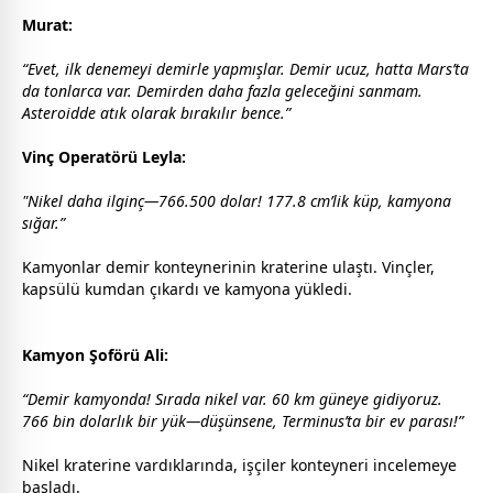
Murat:
“Evet, ilk denemeyi demirle yapmışlar. Demir ucuz, hatta Mars’ta
da tonlarca var. Demirden daha fazla geleceğini sanmam.
Asteroidde atık olarak bırakılır bence.”
Vinç Operatörü Leyla:
"Nikel daha ilginç—766.500 dolar! 177.8 cm’lik küp, kamyona
sığar.”
Kamyonlar demir konteynerinin kraterine ulaştı. Vinçler,
kapsülü kumdan çıkardı ve kamyona yükledi.
Kamyon Şoförü Ali:
“Demir kamyonda! Sırada nikel var. 60 km güneye gidiyoruz.
766 bin dolarlık bir yük—düşünsene, Terminus’ta bir ev parası!”
Nikel kraterine vardıklarında, işçiler konteyneri incelemeye
başladı.