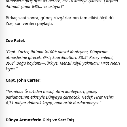
Atmosfere giriş açısı 45 derece, hız 10 km/s’ye çıkacak. Çarpma
ihtimali şimdi %85… ve artıyor!”
Birkaç saat sonra, güneş rüzgârlarının tam etkisi ölçüldü.
Zoe, son verileri paylaştı:
Zoe Patel:
“Capt. Carter, ihtimal %100’e ulaştı! Konteyner, Dünya’nın
atmosferine girecek. Giriş koordinatları: 38.5° Kuzey enlemi,
39.8° Doğu boylamı—Türkiye, Menzil Köyü yakınları! Fırat Nehri
kıyısı.”
Capt. John Carter:
“Terminus Üssü’nden mesaj: Altın konteyneri, güneş
patlamasının etkisiyle Dünya’ya çarpacak. Hedef: Fırat Nehri.
4,71 milyar dolarlık kayıp, ama artık durduramayız.”
Dünya Atmosferin Giriş ve Sert İniş