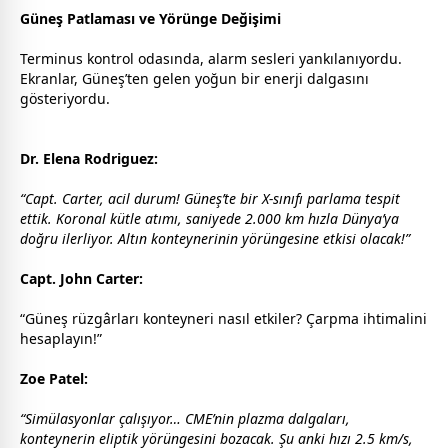
Güneş Patlaması ve Yörünge Değişimi
Terminus kontrol odasında, alarm sesleri yankılanıyordu.
Ekranlar, Güneş’ten gelen yoğun bir enerji dalgasını
gösteriyordu.
Dr. Elena Rodriguez:
“Capt. Carter, acil durum! Güneş’te bir X-sınıfı parlama tespit
ettik. Koronal kütle atımı, saniyede 2.000 km hızla Dünya’ya
doğru ilerliyor. Altın konteynerinin yörüngesine etkisi olacak!”
Capt. John Carter:
“Güneş rüzgârları konteyneri nasıl etkiler? Çarpma ihtimalini
hesaplayın!”
Zoe Patel:
“Simülasyonlar çalışıyor… CME’nin plazma dalgaları,
konteynerin eliptik yörüngesini bozacak. Şu anki hızı 2.5 km/s,