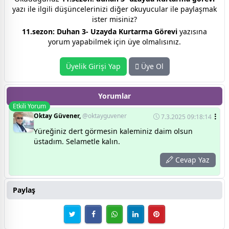
yazı ile ilgili düşüncelerinizi diğer okuyucular ile paylaşmak
ister misiniz?
11.sezon: Duhan 3- Uzayda Kurtarma Görevi
yazısına
yorum yapabilmek için üye olmalısınız.
Üyelik Girişi Yap
Üye Ol
Yorumlar
Etkili Yorum
Oktay Güvener,
@oktayguvener
7.3.2025 09:18:14
Yüreğiniz dert görmesin kaleminiz daim olsun
üstadım. Selametle kalın.
Cevap Yaz
Paylaş