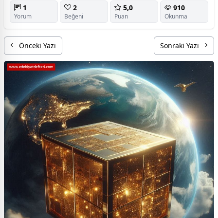
1
2
5,0
910
Yorum
Beğeni
Puan
Okunma
Önceki Yazı
Sonraki Yazı