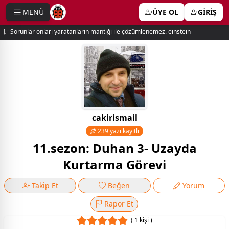
MENÜ
ÜYE OL
GİRİŞ
e menu
Sorunlar onları yaratanların mantığı ile çözümlenemez. einstein
cakirismail
239 yazı kayıtlı
11.sezon: Duhan 3- Uzayda
Kurtarma Görevi
Takip Et
Beğen
Yorum
Rapor Et
( 1 kişi )