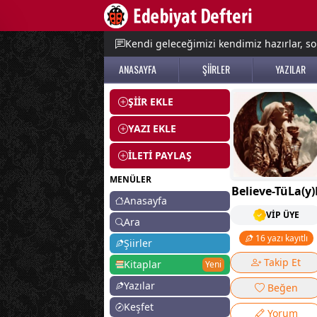
e menu
Kendi geleceğimizi kendimiz hazırlar, so
ANASAYFA
ŞİİRLER
YAZILAR
ŞİİR EKLE
YAZI EKLE
İLETİ PAYLAŞ
MENÜLER
Believe-TüLa(y)
Anasayfa
VİP ÜYE
Ara
16 yazı kayıtlı
Şiirler
Takip Et
Kitaplar
Yeni
Yazılar
Beğen
Keşfet
Yorum