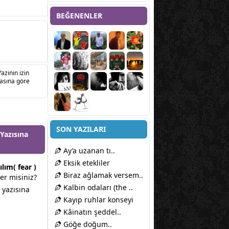
BEĞENENLER
Yazının izin
sasına göre
SON YAZILARI
 Yazısına
Ay’a uzanan tı..
Eksik etekliler
lım( fear )
Biraz ağlamak versem..
ter misiniz?
Kalbin odaları (the ..
yazısına
Kayıp ruhlar konseyi
Kâinatın şeddel..
Göğe doğum..