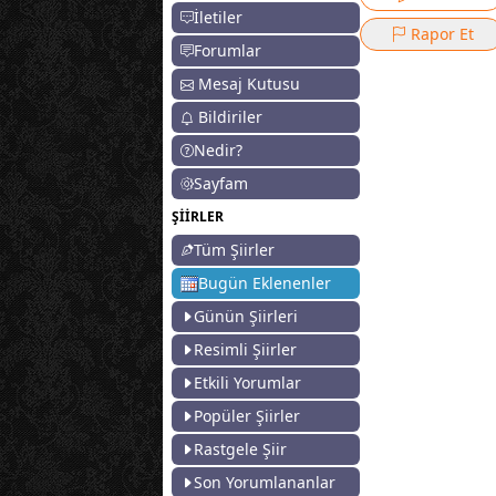
İletiler
Rapor Et
Forumlar
Mesaj Kutusu
Bildiriler
Nedir?
Sayfam
ŞİİRLER
Tüm Şiirler
Bugün Eklenenler
Günün Şiirleri
Resimli Şiirler
Etkili Yorumlar
Popüler Şiirler
Rastgele Şiir
Son Yorumlananlar