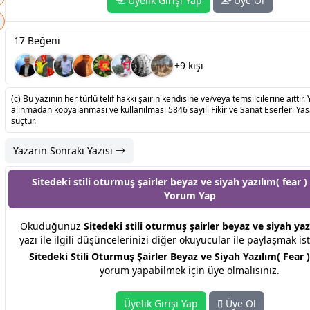
Üyelik Girişi Yap
Üye Ol
17 Beğeni
+9 kişi
(c) Bu yazının her türlü telif hakkı şairin kendisine ve/veya temsilcilerine aittir. 
alınmadan kopyalanması ve kullanılması 5846 sayılı Fikir ve Sanat Eserleri Ya
suçtur.
Yazarın Sonraki Yazısı
Sitedeki stili oturmuş şairler beyaz ve siyah yazılım( fear )
Yorum Yap
Okuduğunuz
Sitedeki stili oturmuş şairler beyaz ve siyah yazı
yazı ile ilgili düşüncelerinizi diğer okuyucular ile paylaşmak is
Sitedeki Stili Oturmuş Şairler Beyaz ve Siyah Yazılım( Fear )
yorum yapabilmek için üye olmalısınız.
Üyelik Girişi Yap
Üye Ol