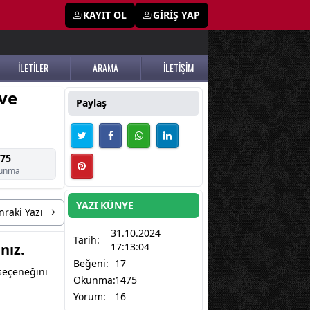
KAYIT OL
GİRİŞ YAP
İLETİLER
ARAMA
İLETİŞİM
 ve
Paylaş
75
unma
YAZI KÜNYE
nraki Yazı
31.10.2024
Tarih:
nız.
17:13:04
Beğeni:
17
 seçeneğini
Okunma:
1475
Yorum:
16