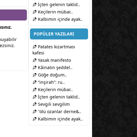
İçten gelenin taklid..
Keçilerin mübar..
Kalbimin içinde ayak..
sınız.
POPÜLER YAZILARI
kuyabilir
ezsiniz.
Patates kızartması
kafesi
Yasak manifesto
Kâinatın şeddel..
Göğe doğum..
“inşirah”: ru..
Keçilerin mübar..
İçten gelenin taklid..
Sevgili sevgilim
''ölü ozanlar derne&..
Kalbimin içinde ayak..