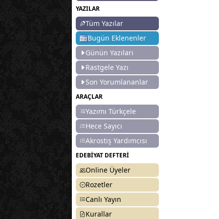
YAZILAR
Tüm Yazılar
Bugün Eklenenler
Günün Yazıları
Rastgele Yazı
Son Yorumlananlar
ARAÇLAR
Yazımı Türkçele
Hece Sayıcı
Akrostiş Yardımcısı
EDEBİYAT DEFTERİ
Online Üyeler
Rozetler
Canlı Yayın
Kurallar