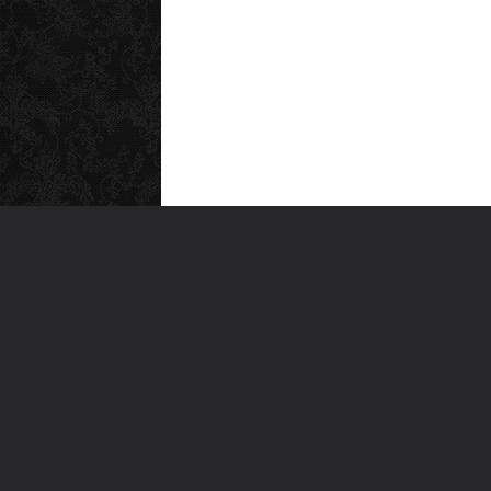
MEN
Anas
Türkiye'nin en büyük kültür sanat
Şiirl
platformu
Yazı
For
Ara