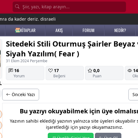
nra da kader deriz. disraeli
KİTAPLAR
AKIŞ
FORUM
NEDİR?
Sitedeki Stili Oturmuş Şairler Beyaz
Siyah Yazılım( Fear )
31 Ekim 2024 Perşembe
16
17
0,0
14
Yorum
Beğeni
Puan
Ok
L
Önceki Yazı
So
Bu yazıyı okuyabilmek için üye olmalısı
Yazının sahibi eklediği yazının yalnızca site üyeleri okuyabilir
işaretlediği için yazıyı okuyamazsınız.