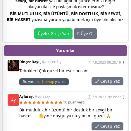
sevgi, bir hasret
yazı ile ilgili düşüncelerinizi diğer
okuyucular ile paylaşmak ister misiniz?
BİR MUTLULUK, BİR ÜZÜNTÜ, BİR DOSTLUK, BİR SEVGİ,
BİR HASRET
yazısına yorum yapabilmek için üye olmalısınız.
Üyelik Girişi Yap
Üye Ol
Yorumlar
Dinçer Dayı ,
@dincerdayi
7.9.2023 09:20:19
Tebrikler! Çok güzel bir eser hocam.
Cevap Yaz
Bu yoruma
1 cevap
yazıldı
Aylasay,
@aylasay
3.9.2023 20:39:22
Ay
10 puan verdi
Bir mutluluk bir üzüntü bir dostluk bir sevgi bir
hasret …. 👏yine duygu yüklü yine mi güzel 🙏
Cevap Yaz