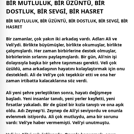
BİR MUTLULUK, BİR ÜZÜNTÜ, BİR
DOSTLUK, BİR SEVGİ, BİR HASRET
BİR MUTLULUK, BİR ÜZÜNTÜ, BİR DOSTLUK, BİR SEVGİ, BİR
HASRET
Bir
zaman
lar, çok yakın iki arkadaş vardı. Adları Ali ve
Veli’ydi. Birlikte büyümüşler, birlikte okumuşlar, birlikte
çalışmışlardı. Her
zaman
birbirlerine destek olmuşlar,
birbirlerinin sırlarını paylaşmışlardı. Bir gün, Ali’nin işi
dolayısıyla b
aşk
a bir şehre taşınması gerekti. Veli çok
üzüldü, ama arkadaşının hayatını kolaylaştırmak için onu
destekledi. Ali de Veli’ye çok teşekkür etti ve ona her
zaman
irtibatta kalacaklarına söz verdi.
Ali yeni şehre yerleştikten sonra, hayatı değişmeye
başladı. Yeni insanlar tanıdı, yeni yerler keşfetti, yeni
fırsatlar yakaladı. Bir de güzel bir kızla tanıştı ve ona aşık
oldu. Adı Zeynep’ti. Zeynep de Ali’yi seviyordu ve onunla
evlenmek istiyordu. Ali çok mutluydu, ama bir sorunu
vardı: Veli’ye haber vermemişti. Veli’yi unutmuştu.