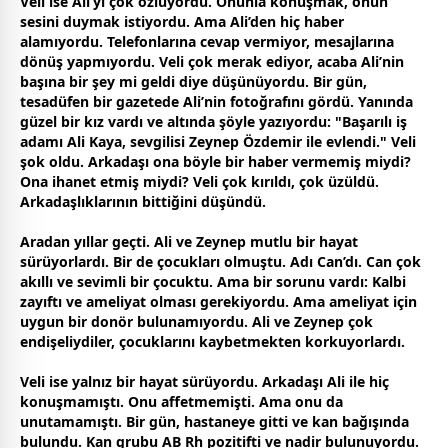
Veli ise Ali’yi çok özlüyordu. Onunla konuşmak, onun
sesini duymak istiyordu. Ama Ali’den hiç haber
alamıyordu. Telefonlarına cevap vermiyor, mesajlarına
dönüş yapmıyordu. Veli çok merak ediyor, acaba Ali’nin
başına bir şey mi geldi diye düşünüyordu. Bir gün,
tesadüfen bir gazetede Ali’nin fotoğrafını gördü. Yanında
güzel bir kız vardı ve altında şöyle yazıyordu: "Başarılı iş
adamı Ali Kaya,
sevgi
lisi Zeynep Özdemir ile evlendi." Veli
şok oldu. Arkadaşı ona böyle bir haber vermemiş miydi?
Ona ihanet etmiş miydi? Veli çok kırıldı, çok üzüldü.
Arkadaşlıklarının bittiğini düşündü.
Aradan yıllar geçti. Ali ve Zeynep mutlu bir hayat
sürüyorlardı. Bir de
çocuk
ları olmuştu. Adı Can’dı. Can çok
akıllı ve sevimli bir
çocuk
tu. Ama bir sorunu vardı: Kalbi
zayıftı ve ameliyat olması gerekiyordu. Ama ameliyat için
uygun bir donör bulunamıyordu. Ali ve Zeynep çok
endişeliydiler,
çocuk
larını kaybetmekten korkuyorlardı.
Veli ise yalnız bir hayat sürüyordu. Arkadaşı Ali ile hiç
konuşmamıştı. Onu affetmemişti. Ama onu da
unutamamıştı. Bir gün, hastaneye gitti ve kan bağışında
bulundu. Kan grubu AB Rh pozitifti ve nadir bulunuyordu.