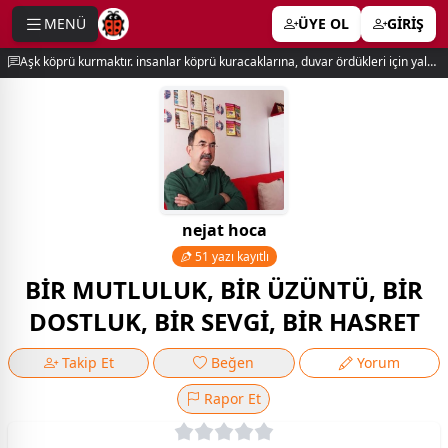
MENÜ
ÜYE OL
GİRİŞ
e menu
Aşk köprü kurmaktır. insanlar köprü kuracaklarına, duvar ördükleri için yalnız kalırlar. newton
nejat hoca
51 yazı kayıtlı
BİR MUTLULUK, BİR ÜZÜNTÜ, BİR
DOSTLUK, BİR SEVGİ, BİR HASRET
Takip Et
Beğen
Yorum
Rapor Et