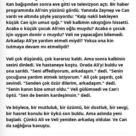
Kan bağışından sonra eve gitti ve televizyon açtı. Bir haber
programında Ali’nin yüzünü gördü. Yanında Zeynep ve Can
vardı ve altında şöyle yazıyordu: "Kalp nakli bekleyen
küçük Can için umut ışığı." Veli kalbinin sıkıştığını hissetti.
Acaba o küçük
çocuk
Ali’nin oğlu muydu? Acaba o
çocuk
için uygun donör o muydu? Veli ne yapacağını bilemedi.
Arkadaşı Ali’ye yardım etmeli miydi? Yoksa ona kin
tutmaya devam mı etmeliydi?
Veli çok düşündü, çok kararsız kaldı. Ama sonra kalbinin
sesini dinledi. Ve hastaneye koştu. Orada Ali’yi buldu ve
ona sarıldı. "Seni affediyorum, arkadaşım." dedi. "Senin
çocuğuna yardım etmek istiyorum." Ali çok şaşırdı, çok
sevindi. "Senden çok özür dilerim, arkadaşım." dedi.
"Senin kanın bize umut oldu." Veli
gül
ümsedi ve Can’ı
öptü. "Sen de benim
kardeş
imsin." dedi.
Ve böylece, bir mutluluk, bir üzüntü, bir
dost
luk, bir
sevgi
,
bir
hasret
konulu bir öykü son buldu. Ama aslında yeni
başladı. Çünkü Ali ve Veli yeniden arkadaş oldular. Ve Can
da sağlığına kavuştu.