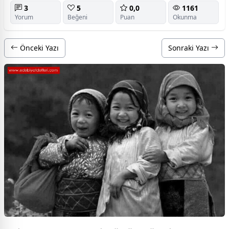
3
5
0,0
1161
Yorum
Beğeni
Puan
Okunma
Önceki Yazı
Sonraki Yazı