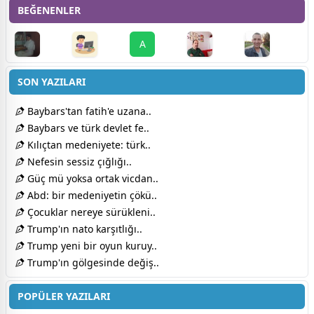
BEĞENENLER
A
SON YAZILARI
Baybars'tan fatih'e uzana..
Baybars ve türk devlet fe..
Kılıçtan medeniyete: türk..
Nefesin sessiz çığlığı..
Güç mü yoksa ortak vicdan..
Abd: bir medeniyetin çökü..
Çocuklar nereye sürükleni..
Trump'ın nato karşıtlığı..
Trump yeni bir oyun kuruy..
Trump'ın gölgesinde değiş..
POPÜLER YAZILARI