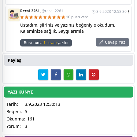
Recai-2261,
@recai-2261
3.9.2023 12:58:30
10 puan verdi
Üstadım, şiiriniz ve yazınız beğeniyle okudum.
Kaleminize sağlık. Saygılarımla
Cevap Yaz
Bu yoruma
1 cevap
yazıldı
Paylaş
YAZI KÜNYE
Tarih:
3.9.2023 12:30:13
Beğeni:
5
Okunma:
1161
Yorum:
3