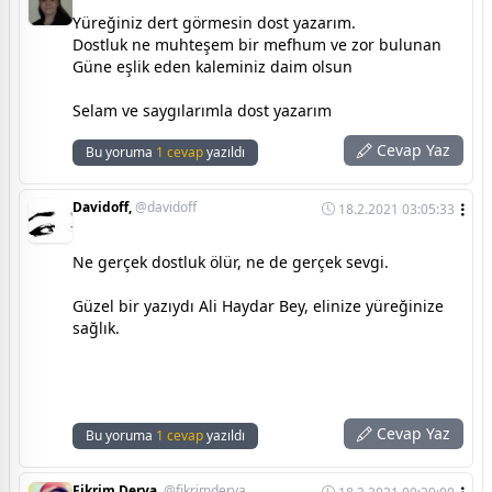
Yüreğiniz dert görmesin dost yazarım.
Dostluk ne muhteşem bir mefhum ve zor bulunan
Güne eşlik eden kaleminiz daim olsun
Selam ve saygılarımla dost yazarım
Cevap Yaz
Bu yoruma
1 cevap
yazıldı
Davidoff,
@davidoff
18.2.2021 03:05:33
Ne gerçek dostluk ölür, ne de gerçek sevgi.
Güzel bir yazıydı Ali Haydar Bey, elinize yüreğinize
sağlık.
Cevap Yaz
Bu yoruma
1 cevap
yazıldı
Fikrim Derya,
@fikrimderya