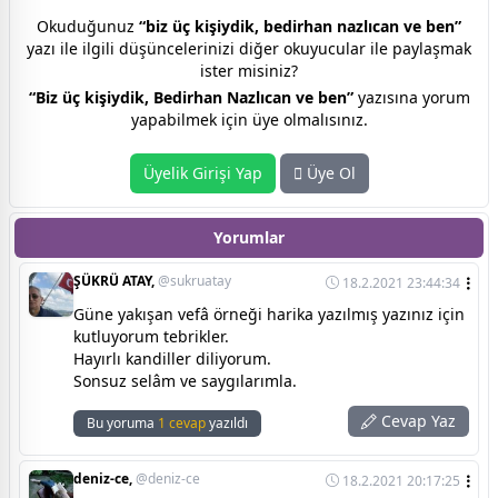
Okuduğunuz
“biz üç kişiydik, bedirhan nazlıcan ve ben”
yazı ile ilgili düşüncelerinizi diğer okuyucular ile paylaşmak
ister misiniz?
“Biz üç kişiydik, Bedirhan Nazlıcan ve ben”
yazısına yorum
yapabilmek için üye olmalısınız.
Üyelik Girişi Yap
Üye Ol
Yorumlar
ŞÜKRÜ ATAY,
@sukruatay
18.2.2021 23:44:34
Güne yakışan vefâ örneği harika yazılmış yazınız için
kutluyorum tebrikler.
Hayırlı kandiller diliyorum.
Sonsuz selâm ve saygılarımla.
Cevap Yaz
Bu yoruma
1 cevap
yazıldı
deniz-ce,
@deniz-ce
18.2.2021 20:17:25