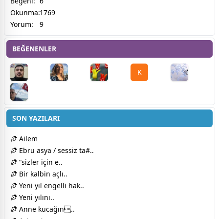
Beğeni:
6
Okunma:
1769
Yorum:
9
BEĞENENLER
K
SON YAZILARI
Ailem
Ebru asya / sessiz ta#..
“sizler için e..
Bir kalbin açlı..
Yeni yıl engelli hak..
Yeni yılını..
Anne kucağın..