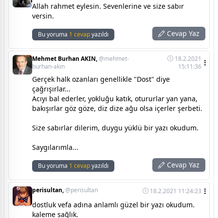
Allah rahmet eylesin. Sevenlerine ve size sabır
versin.
Cevap Yaz
Bu yoruma
1 cevap
yazıldı
Mehmet Burhan AKIN,
@mehmet-
18.2.2021
burhan-akin
15:11:36
Gerçek halk ozanları genellikle "Dost" diye
çağrışırlar...
Acıyı bal ederler, yokluğu katık, otururlar yan yana,
bakışırlar göz göze, diz dize ağu olsa içerler şerbeti.
Size sabırlar dilerim, duygu yüklü bir yazı okudum.
Saygılarımla...
Cevap Yaz
Bu yoruma
1 cevap
yazıldı
perisultan,
@perisultan
18.2.2021 11:24:23
dostluk vefa adına anlamlı güzel bir yazı okudum.
kaleme sağlık.