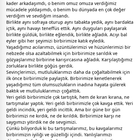
kader arkadaşımdı, o benim omuz omuza verdiğimiz
mücadele yoldaşımdı, o benim bu
dünya
da en çok değer
verdiğim ve sevdiğim insandı.
Birlikte aynı sofraya oturup aynı tabakta yedik, aynı bardakta
içtik, aynı havayı teneffüs ettik. Aynı duyguları paylaşarak
birlikte
gül
dük, birlikte eğlendik, birlikte ağladık. Acıyı bal
eyler gibi her şeyimizi birbirimize katık eyledik.
Yaşadığımız acılarımızı, üzüntülerimizi ve
hüzün
lerimizi bir
nebzede olsa azaltabilmek için birbirimize sarıldık ve
gözyaşlarımız birbirine karışırcasına ağladık. Karşılaştığımız
zorluklara birlikte göğüs gerdik.
Sevinçlerimizi, mutluluklarımızı daha da çoğaltabilmek için
ilk önce birbirimizle paylaştık. Birbirimize kenetlenerek
yaşadığımız tüm olumsuzlukların inadına hayata
gül
erek
baktık ve mutluluklarımızı çoğalttık.
Yeri geldi birbirimizle çok tartıştık, hem de kıran kırana, ne
tartışmalar yaptık. Yeri geldi birbirimizle çok kavga ettik. Yeri
geldi incindik, yeri geldi incittik. Ama bir güne bir gün
birbirimizi ne kırdık, ne de kırıldık. Birbirimize karşı ne
saygımızı yitirdik ne de
sevgi
mizi.
Çünkü biliyorduk ki bu tartışmalarımız, bu kavgalarımız
birbirimizin iyiliği ve güzelliği içindi. Yanlışlarımızı