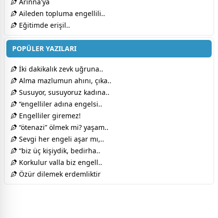
Arinna'ya
Aileden topluma engellili..
Eğitimde erişil..
POPÜLER YAZILARI
İki dakikalık zevk uğruna..
Alma mazlumun ahını, çıka..
Susuyor, susuyoruz kadına..
“engelliler adına engelsi..
Engelliler giremez!
“ötenazi” ölmek mi? yaşam..
Sevgi her engeli aşar mı,..
“biz üç kişiydik, bedirha..
Korkulur valla biz engell..
Özür dilemek erdemliktir