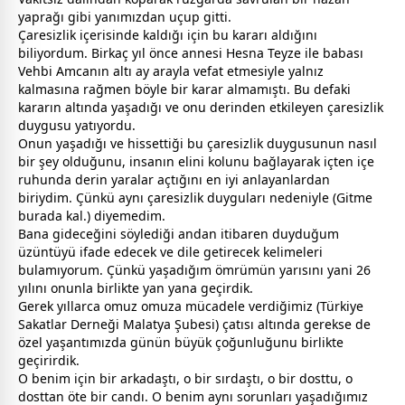
yaprağı gibi yanımızdan uçup gitti.
Çaresizlik içerisinde kaldığı için bu kararı aldığını
biliyordum. Birkaç yıl önce
anne
si Hesna Teyze ile
baba
sı
Vehbi Amcanın altı ay arayla vefat etmesiyle yalnız
kalmasına rağmen böyle bir karar almamıştı. Bu defaki
kararın altında yaşadığı ve onu derinden etkileyen çaresizlik
duygusu yatıyordu.
Onun yaşadığı ve hissettiği bu çaresizlik duygusunun nasıl
bir şey olduğunu, insanın elini kolunu bağlayarak içten içe
ruhunda derin yaralar açtığını en iyi anlayanlardan
biriydim. Çünkü aynı çaresizlik duyguları nedeniyle (Gitme
burada kal.) diyemedim.
Bana gideceğini söylediği andan itibaren duyduğum
üzüntüyü ifade edecek ve dile getirecek kelimeleri
bulamıyorum. Çünkü yaşadığım ömrümün yarısını yani 26
yılını onunla birlikte yan yana geçirdik.
Gerek yıllarca omuz omuza mücadele verdiğimiz (
Türkiye
Sakatlar Derneği Malatya Şubesi) çatısı altında gerekse de
özel yaşantımızda günün büyük çoğunluğunu birlikte
geçirirdik.
O benim için bir arkadaştı, o bir sırdaştı, o bir
dost
tu, o
dost
tan öte bir candı. O benim aynı sorunları yaşadığımız