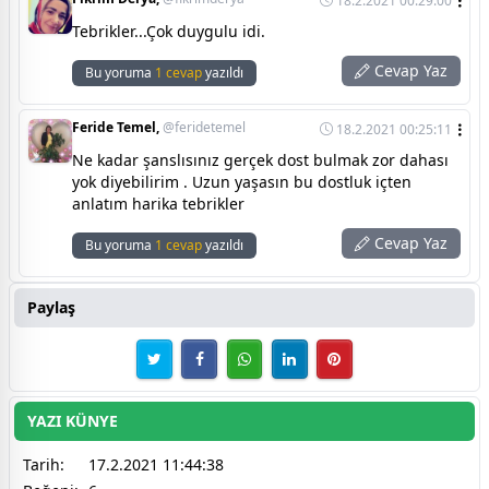
18.2.2021 00:29:00
Tebrikler...Çok duygulu idi.
Cevap Yaz
Bu yoruma
1 cevap
yazıldı
Feride Temel,
@feridetemel
18.2.2021 00:25:11
Ne kadar şanslısınız gerçek dost bulmak zor dahası
yok diyebilirim . Uzun yaşasın bu dostluk içten
anlatım harika tebrikler
Cevap Yaz
Bu yoruma
1 cevap
yazıldı
Paylaş
YAZI KÜNYE
Tarih:
17.2.2021 11:44:38