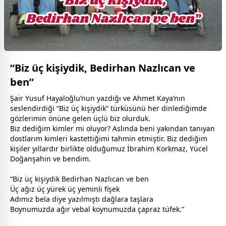
“Biz üç kişiydik, Bedirhan Nazlıcan ve
ben”
Şair Yusuf Hayaloğlu’nun yazdığı ve Ahmet Kaya’nın
seslendirdiği “Biz üç kişiydik” türküsünü her dinlediğimde
gözlerimin önüne gelen üçlü biz olurduk.
Biz dediğim kimler mi oluyor? Aslında beni yakından tanıyan
dost
larım kimleri kastettiğimi tahmin etmiştir. Biz dediğim
kişiler yıllardır birlikte olduğumuz İbrahim Korkmaz, Yücel
Doğanşahin ve bendim.
“Biz üç kişiydik Bedirhan Nazlıcan ve ben
Üç ağız üç yürek üç yeminli fişek
Adımız bela diye yazılmıştı dağlara taşlara
Boynumuzda ağır vebal koynumuzda çapraz tüfek.”