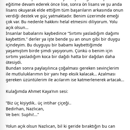
eğitime devam ederek önce lise, sonra ön lisans ve şu anda
lisans okuyarak elde ettiğim tüm başarıların arkasında onun
verdiği destek ve güç yatmaktadır. Benim üzerimde emeği
çok var. Bu nedenle hakkını helal etmesini diliyorum. Yolu
açık olsun…
İnsanlar
baba
larını kaybedince “Sırtımı yasladığım dağımı
kaybettim.” derler ya işte bende şu an onun gibi bir duygu
içindeyim. Bu duyguyu bir
baba
mı kaybettiğimde
yaşamıştım birde şimdi yaşıyorum. Çünkü o benim için
sırtımı yasladığım koca bir dağdı hatta bir dağdan daha
ötesiydi.
Bundan sonra paylaşılınca çoğalması gereken sevinçlerim
ile mutluluklarımın bir yanı hep eksik kalacak… Azalması
gereken üzüntülerim ile acılarım ise katmerlenerek artacak…
Kulağımda Ahmet Kaya’nın sesi:
“Biz üç kişiydik.. üç intihar çiçeği..
Bedirhan, Nazlıcan,
Ve ben: Suphi!...”
Yolun açık olsun Nazlıcan, bil ki geride bıraktığın bu can