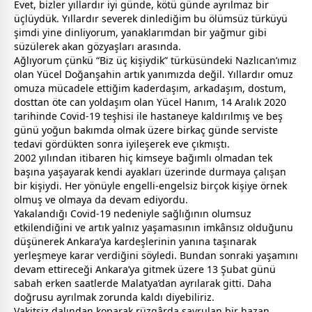
Evet, bizler yıllardır iyi günde, kötü günde ayrılmaz bir
üçlüydük. Yıllardır severek dinlediğim bu
ölüm
süz türküyü
şimdi yine dinliyorum, yanaklarımdan bir
yağmur
gibi
süzülerek akan gözyaşları arasında.
Ağlıyorum çünkü “Biz üç kişiydik” türküsündeki Nazlıcan’ımız
olan Yücel Doğanşahin artık yanımızda değil. Yıllardır omuz
omuza mücadele ettiğim kaderdaşım, arkadaşım,
dost
um,
dost
tan öte can yoldaşım olan Yücel Hanım, 14 Aralık 2020
tarihinde Covid-19 teşhisi ile hastaneye kaldırılmış ve beş
günü yoğun bakımda olmak üzere birkaç günde serviste
tedavi gördükten sonra iyileşerek eve çıkmıştı.
2002 yılından itibaren hiç kimseye bağımlı olmadan tek
başına yaşayarak kendi ayakları üzerinde durmaya çalışan
bir kişiydi. Her yönüyle engelli-engelsiz birçok kişiye örnek
olmuş ve olmaya da devam ediyordu.
Yakalandığı Covid-19 nedeniyle sağlığının olumsuz
etkilendiğini ve artık yalnız yaşamasının imkânsız olduğunu
düşünerek
Ankara
’ya
kardeş
lerinin yanına taşınarak
yerleşmeye karar verdiğini söyledi. Bundan sonraki yaşamını
devam ettireceği
Ankara
’ya gitmek üzere 13 Şubat günü
sabah erken saatlerde Malatya’dan ayrılarak gitti. Daha
doğrusu ayrılmak zorunda kaldı diyebiliriz.
Vakitsiz dalından koparak rüzgârda savrulan bir hazan