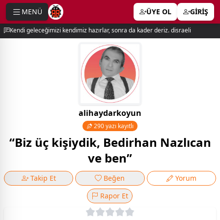
MENÜ
ÜYE OL
GİRİŞ
e menu
Kendi geleceğimizi kendimiz hazırlar, sonra da kader deriz. disraeli
alihaydarkoyun
290 yazı kayıtlı
“Biz üç kişiydik, Bedirhan Nazlıcan
ve ben”
Takip Et
Beğen
Yorum
Rapor Et