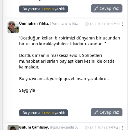
Cevap Yaz
Bu yoruma
1 cevap
yazıldı
Ümmühan Yıldız,
@ummuhanyildiz
18.2.2021 10:17:11
‘‘Dostluğun kolları birbirimizi dünyanın bir ucundan
bir ucuna kucaklayabilecek kadar uzundur…’’
Dostluk insanın maskesiz evidir. Sohbetleri
muhabbetleri sırları paylaştıkları kesinlikle orada
kalmalıdır.
Bu yazıyı ancak yüreği güzel insan yazabilirdi.
Saygıyla
Cevap Yaz
Bu yoruma
1 cevap
yazıldı
Gülüm Çamlısoy,
@gulum-camlisoy
18.2.2021 03:57:41