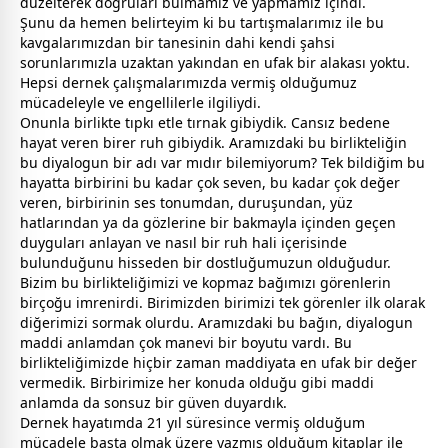
düzelterek doğruları bulmamız ve yapmamız içindi.
Şunu da hemen belirteyim ki bu tartışmalarımız ile bu
kavgalarımızdan bir tanesinin dahi kendi şahsi
sorunlarımızla uzaktan yakından en ufak bir alakası yoktu.
Hepsi dernek çalışmalarımızda vermiş olduğumuz
mücadeleyle ve engellilerle ilgiliydi.
Onunla birlikte tıpkı etle tırnak gibiydik. Cansız bedene
hayat veren birer ruh gibiydik. Aramızdaki bu birlikteliğin
bu diyalogun bir adı var mıdır bilemiyorum? Tek bildiğim bu
hayatta birbirini bu kadar çok seven, bu kadar çok değer
veren, birbirinin ses tonumdan, duruşundan, yüz
hatlarından ya da gözlerine bir bakmayla içinden geçen
duyguları anlayan ve nasıl bir ruh hali içerisinde
bulunduğunu hisseden bir
dost
luğumuzun olduğudur.
Bizim bu birlikteliğimizi ve kopmaz bağımızı görenlerin
birçoğu imrenirdi. Birimizden birimizi tek görenler ilk olarak
diğerimizi sormak olurdu. Aramızdaki bu bağın, diyalogun
maddi anlamdan çok manevi bir boyutu vardı. Bu
birlikteliğimizde hiçbir
zaman
maddiyata en ufak bir değer
vermedik. Birbirimize her konuda olduğu gibi maddi
anlamda da sonsuz bir güven duyardık.
Dernek hayatımda 21 yıl süresince vermiş olduğum
mücadele başta olmak üzere yazmış olduğum kitaplar ile